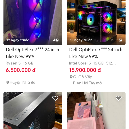
12 ngày trước
4
13 ngày trước
1
Dell OptiPlex 7*** 24 inch
Dell OptiPlex 7*** 24 inch
Like New 99%
Like New 99%
Ryzen 5
16 GB
Intel Core i5
16 GB
512
GB
SSD
6.500.000 đ
15.900.000 đ
Q. Gò Vấp
Huyện Nhà Bè
P. An Hội Tây mới