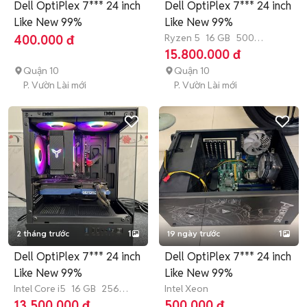
Dell OptiPlex 7*** 24 inch
Dell OptiPlex 7*** 24 inch
Like New 99%
Like New 99%
Ryzen 5
16 GB
500
400.000 đ
GB
SSD
15.800.000 đ
Quận 10
Quận 10
P. Vườn Lài mới
P. Vườn Lài mới
2 tháng trước
1
19 ngày trước
1
Dell OptiPlex 7*** 24 inch
Dell OptiPlex 7*** 24 inch
Like New 99%
Like New 99%
Intel Core i5
16 GB
256
Intel Xeon
GB
SSD
13.500.000 đ
500.000 đ