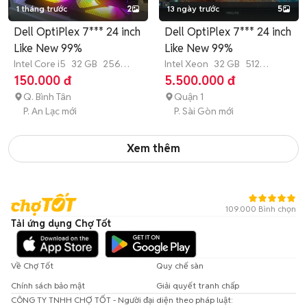
1 tháng trước
2
13 ngày trước
5
Dell OptiPlex 7*** 24 inch
Dell OptiPlex 7*** 24 inch
Like New 99%
Like New 99%
Intel Core i5
32 GB
256
Intel Xeon
32 GB
512
GB
SSD
GB
SSD
150.000 đ
5.500.000 đ
Q. Bình Tân
Quận 1
P. An Lạc mới
P. Sài Gòn mới
Xem thêm
109.000 Bình chọn
Tải ứng dụng Chợ Tốt
Về Chợ Tốt
Quy chế sàn
Chính sách bảo mật
Giải quyết tranh chấp
CÔNG TY TNHH CHỢ TỐT - Người đại diện theo pháp luật: