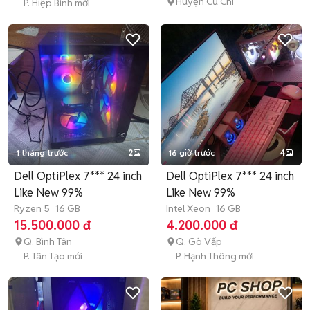
Huyện Củ Chi
P. Hiệp Bình mới
1 tháng trước
2
16 giờ trước
4
Dell OptiPlex 7*** 24 inch
Dell OptiPlex 7*** 24 inch
Like New 99%
Like New 99%
Ryzen 5
16 GB
Intel Xeon
16 GB
15.500.000 đ
4.200.000 đ
Q. Bình Tân
Q. Gò Vấp
P. Tân Tạo mới
P. Hạnh Thông mới