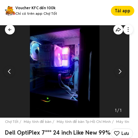
Voucher KFC đến 100k
Tải app
Chỉ có trên app Chợ Tốt
1
/
1
Chợ Tốt
Máy tính để bàn
Máy tính để bàn Tp Hồ Chí Minh
Máy tính để
Dell OptiPlex 7*** 24 inch Like New 99%
Lưu