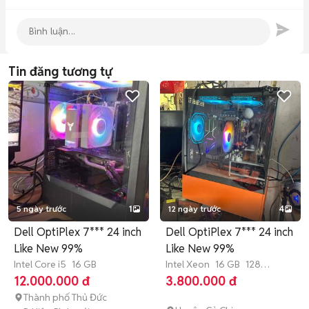
Tin đăng tương tự
5 ngày trước
1
12 ngày trước
4
Dell OptiPlex 7*** 24 inch
Dell OptiPlex 7*** 24 inch
Like New 99%
Like New 99%
Intel Core i5
16 GB
Intel Xeon
16 GB
128
GB
SSD
12.000.000 đ
3.800.000 đ
Thành phố Thủ Đức