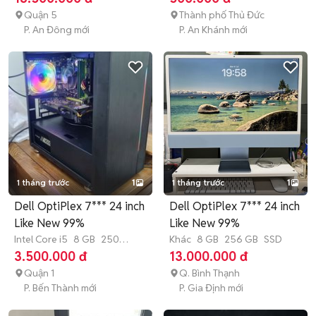
Quận 5
Thành phố Thủ Đức
P. An Đông mới
P. An Khánh mới
1 tháng trước
1
1 tháng trước
1
Dell OptiPlex 7*** 24 inch
Dell OptiPlex 7*** 24 inch
Like New 99%
Like New 99%
Intel Core i5
8 GB
250
Khác
8 GB
256 GB
SSD
GB
SSD
3.500.000 đ
13.000.000 đ
Quận 1
Q. Bình Thạnh
P. Bến Thành mới
P. Gia Định mới