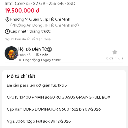
Intel Core i5
32 GB
256 GB
SSD
19.500.000 đ
Phường 9, Quận 5, Tp Hồ Chí Minh
(Phường An Đông, TP Hồ Chí Minh mới)
Cập nhật
1 tháng trước
Người bán đã ẩn số điện thoại
Hội Đồ Điện Tử
Phản hồi:
--
1
Đã bán
0
đánh giá
Hoạt động 1 ngày trước
Mô tả chi tiết
Em cần pass lên đời giàn full 19tr5

CPU I5 13400 + MAIN B660 ROG ASUS GMAING FULL BOX

Cặp Ram DDR5 DOMINATOR 5600 16x2 bh 09/2026

Vga 3060 12gb Full Box Bh 12/2028
