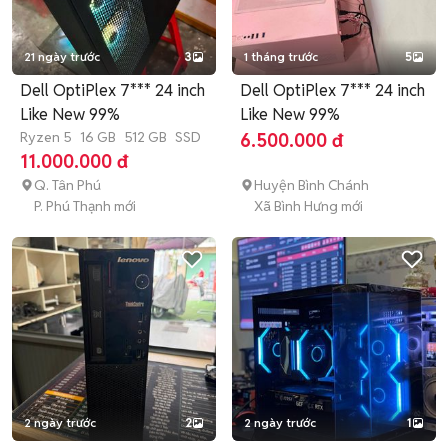
21 ngày trước
3
1 tháng trước
5
Dell OptiPlex 7*** 24 inch
Dell OptiPlex 7*** 24 inch
Like New 99%
Like New 99%
Ryzen 5
16 GB
512 GB
SSD
6.500.000 đ
11.000.000 đ
Q. Tân Phú
Huyện Bình Chánh
P. Phú Thạnh mới
Xã Bình Hưng mới
2 ngày trước
2
2 ngày trước
1