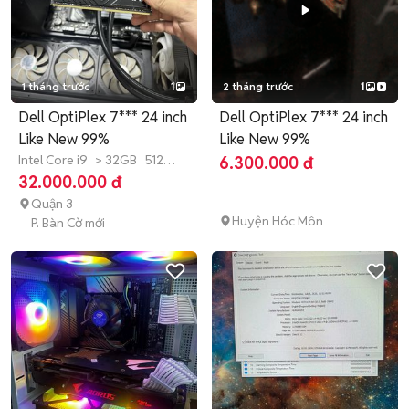
1 tháng trước
1
2 tháng trước
1
Dell OptiPlex 7*** 24 inch
Dell OptiPlex 7*** 24 inch
Like New 99%
Like New 99%
Intel Core i9
> 32GB
512
6.300.000 đ
GB
SSD
32.000.000 đ
Quận 3
Huyện Hóc Môn
P. Bàn Cờ mới