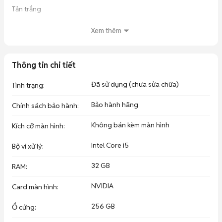
Tản trắng

NVME 256GB

Xem thêm
NGUỒN 650W Trắng

Thông tin chi tiết
case + 4 fan

Đã sử dụng (chưa sửa chữa)
Tình trạng
:
GDTT HCM , BD
Bảo hành hãng
Chính sách bảo hành
:
Không bán kèm màn hình
Kích cỡ màn hình
:
Intel Core i5
Bộ vi xử lý
:
32 GB
RAM
:
NVIDIA
Card màn hình
:
256 GB
Ổ cứng
: