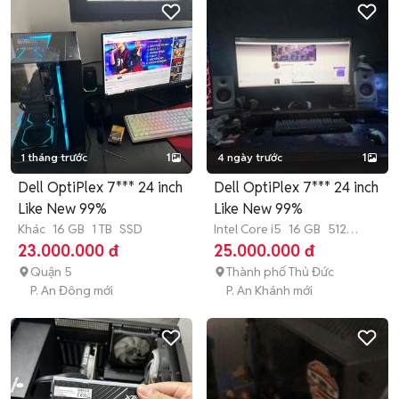
1 tháng trước
1
4 ngày trước
1
Dell OptiPlex 7*** 24 inch
Dell OptiPlex 7*** 24 inch
Like New 99%
Like New 99%
Khác
16 GB
1 TB
SSD
Intel Core i5
16 GB
512
GB
SSD
23.000.000 đ
25.000.000 đ
Quận 5
Thành phố Thủ Đức
P. An Đông mới
P. An Khánh mới