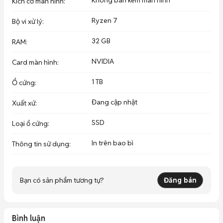
Không bán kèm màn hình
Kích cỡ màn hình
:
📍 Việt Hưng Computer – 01 Nguyễn Xuân Hữu, Cẩm Lệ, Đà 
Ryzen 7
Bộ vi xử lý
:
Nẵng
32 GB
RAM
:
NVIDIA
Card màn hình
:
1 TB
Ổ cứng
:
Đang cập nhật
Xuất xứ
:
SSD
Loại ổ cứng
:
In trên bao bì
Thông tin sử dụng
:
Bạn có sản phẩm tương tự?
Đăng bán
Bình luận