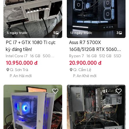
5 ngày trước
5
13 ngày trước
3
PC i7 + GTX 1080 Ti cực
Asus R7 5700X
kỳ đáng tiền!
16GB/512GB RTX 5060
Intel Core i7
16 GB
500
Like New
Ryzen 7
16 GB
512 GB
SSD
GB
SSD
10.950.000 đ
20.900.000 đ
Q. Sơn Trà
Q. Cẩm Lệ
P. An Hải mới
P. An Khê mới