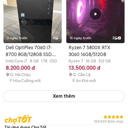
3 ngày trước
4
15 ngày trước
2
Dell OptiPlex 7060 i7-
Ryzen 7 5800X RTX
8700 8GB/128GB SSD
3060 16GB/512GB
1TB Đen
Intel Core i7
8 GB
1 TB
SSD
Ryzen 7
16 GB
512 GB
8.200.000 đ
13.500.000 đ
Q. Hải Châu
Q. Cẩm Lệ
P. Hòa Cường mới
P. An Khê mới
Xem thêm
109.000 Bình chọn
Tải ứng dụng Chợ Tốt