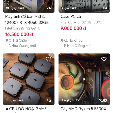
13 ngày trước
2
4 giờ trước
1
Máy tính để bàn MSI i5-
Case PC cũ
12400F RTX 4060 32GB
Intel Core i5
32 GB
500
GB
SSD
9.000.000 đ
Intel Core i5
32 GB
1
TB
SSD
16.500.000 đ
Q. Hải Châu
Q. Hải Châu
P. Hòa Cường mới
P. Hòa Cường mới
2 ngày trước
4
2 ngày trước
3
🔥CPU ĐỒ HOẠ-GAME
Cây AMD Ryzen 5 5600X