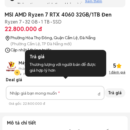
Xem thêm
Thông tin mang tính tham khảo và bạn không thể liên hệ
với người bán. Bạn hãy tham khảo thêm các tin đăng
MSI AMD Ryzen 7 RTX 4060 32GB/1TB Đen
tương tự khác dưới đây nhé!
Ryzen 7
32 GB
1 TB
SSD
22.800.000 đ
Phường Hòa Thọ Đông, Quận Cẩm Lệ, Đà Nẵng
(Phường Cẩm Lệ, TP Đà Nẵng mới)
Cập nhật
1 tháng trước
Trả giá
Máy Tính Việt Hưng Đà Nẵng
Thương lượng với người bán để được 
5
Phản hồi:
91%
80
Đã bán
giá hợp lý hơn
1
đánh giá
Hoạt động 3 ngày trước
Deal giá
Trả giá
Nhập giá bạn mong muốn
đ
Giá gốc:
22.800.000 đ
Mô tả chi tiết