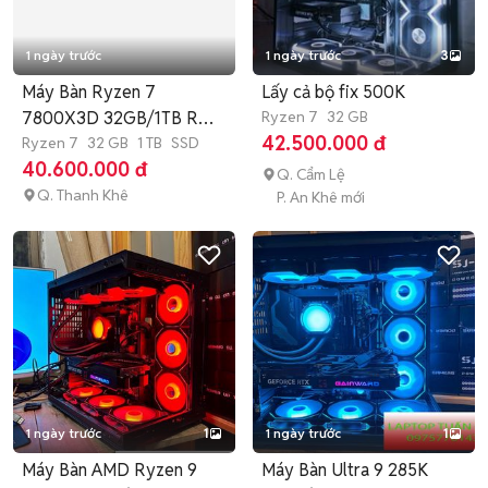
1 ngày trước
1 ngày trước
3
Máy Bàn Ryzen 7
Lấy cả bộ fix 500K
7800X3D 32GB/1TB RX
Ryzen 7
32 GB
42.500.000 đ
7800 XT 16GB
Ryzen 7
32 GB
1 TB
SSD
40.600.000 đ
Q. Cẩm Lệ
Q. Thanh Khê
P. An Khê mới
1 ngày trước
1
1 ngày trước
1
Máy Bàn AMD Ryzen 9
Máy Bàn Ultra 9 285K