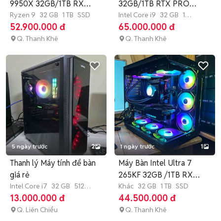
9950X 32GB/1TB RX
32GB/1TB RTX PRO
7800 XT 16GB
Ryzen 9
32 GB
1 TB
SSD
2000
Intel Core i9
32 GB
1
TB
SSD
52.900.000 đ
65.000.000 đ
Q. Thanh Khê
Q. Thanh Khê
5 ngày trước
2
1 ngày trước
1
Thanh lý Máy tính để bàn
Máy Bàn Intel Ultra 7
giá rẻ
265KF 32GB /1TB RX
Intel Core i7
32 GB
512
7800 XT
Khác
32 GB
1 TB
SSD
GB
SSD
13.000.000 đ
44.500.000 đ
Q. Liên Chiểu
Q. Thanh Khê