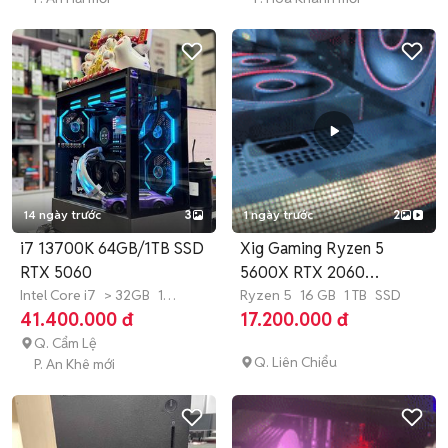
14 ngày trước
3
1 ngày trước
2
i7 13700K 64GB/1TB SSD
Xig Gaming Ryzen 5
RTX 5060
5600X RTX 2060
Intel Core i7
> 32GB
1
16GB/1000G
Ryzen 5
16 GB
1 TB
SSD
TB
SSD
41.400.000 đ
17.200.000 đ
Q. Cẩm Lệ
Q. Liên Chiểu
P. An Khê mới