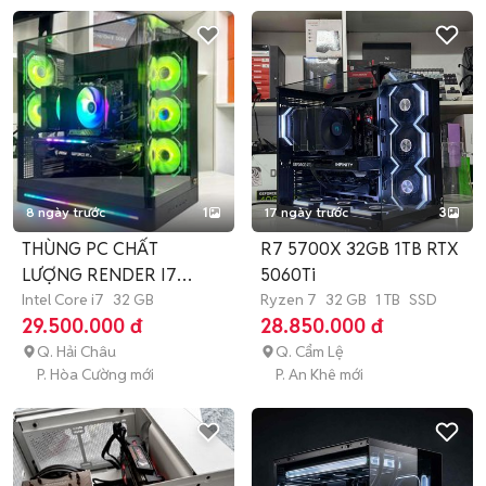
8 ngày trước
1
17 ngày trước
3
THÙNG PC CHẤT
R7 5700X 32GB 1TB RTX
LƯỢNG RENDER I7
5060Ti
12700K 32G RTX-3060
Intel Core i7
32 GB
Ryzen 7
32 GB
1 TB
SSD
29.500.000 đ
28.850.000 đ
Q. Hải Châu
Q. Cẩm Lệ
P. Hòa Cường mới
P. An Khê mới