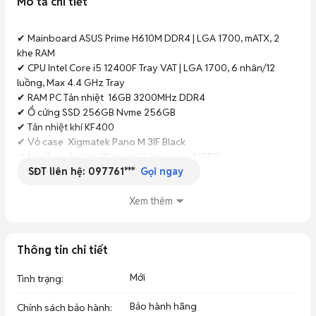
Mô tả chi tiết
✔ Mainboard ASUS Prime H610M DDR4 | LGA 1700, mATX, 2 
khe RAM

✔ CPU Intel Core i5 12400F Tray VAT | LGA 1700, 6 nhân/12 
luồng, Max 4.4 GHz Tray

✔ RAM PC Tản nhiệt  16GB 3200MHz DDR4

✔ Ổ cứng SSD 256GB Nvme 256GB 

✔ Tản nhiệt khí KF400 

✔ Vỏ case  Xigmatek Pano M 3IF Black

✔ Nguồn máy tính Xigmatek Litepower II i550

SĐT liên hệ:
097761***
✔ Card màn hình MSI GeForce GTX 1050Ti 4GB 

Gọi ngay
------------------

Xem máy tại: 22 Bình An 1- Hòa Cường - Hải Châu- Đà Nẵng
Xem thêm
Thông tin chi tiết
Mới
Tình trạng
:
Bảo hành hãng
Chính sách bảo hành
: