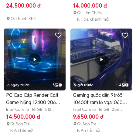
GB
SSD
GB
SSD
24.500.000 đ
14.000.000 đ
Q. Liên Chiểu
Q. Thanh Khê
P. Hòa Khánh mới
6 ngày trước
5
9 giờ trước
4
PC Cao Cấp Render Edit
Gaming quốc dân 9tr65
Game Nặng 12400 2060
10400f ram16 vga1060
ssd512
Intel Core i5
16 GB
512
màn27in
Intel Core i5
16 GB
256
GB
SSD
GB
SSD
14.500.000 đ
9.650.000 đ
Q. Sơn Trà
Q. Sơn Trà
P. An Hải mới
P. An Hải mới