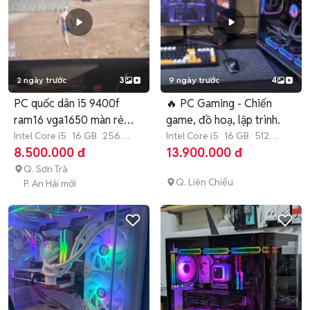
2 ngày trước
3
9 ngày trước
4
PC quốc dân i5 9400f
🔥 PC Gaming - Chiến
ram16 vga1650 màn rẻ
game, đồ hoạ, lập trình.
nhất cho
Intel Core i5
16 GB
256
Intel Core i5
16 GB
512
GB
SSD
GB
SSD
8.500.000 đ
13.900.000 đ
Q. Sơn Trà
Q. Liên Chiểu
P. An Hải mới