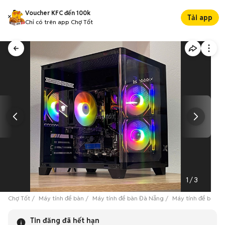
Voucher KFC đến 100k
Tải app
Chỉ có trên app Chợ Tốt
1
/
3
Chợ Tốt
Máy tính để bàn
Máy tính để bàn Đà Nẵng
Máy tính để bàn Q
Tin đăng đã hết hạn