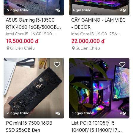
9 ngày trước
2
4 giờ trước
3
ASUS Gaming i5-13500
CÂY GAMING - LÀM VIỆC
RTX 4060 16GB/500GB
- DECOR
Trắng
Intel Core i5
16 GB
500
Intel Core i5
16 GB
256
GB
SSD
GB
SSD
19.500.000 đ
22.000.000 đ
Q. Liên Chiểu
Q. Liên Chiểu
6 ngày trước
3
1 ngày trước
6
PC mini i5 7500 16GB
List PC I3 10105F/ I5
SSD 256GB Đen
10400F/ I5 11400F/ I7