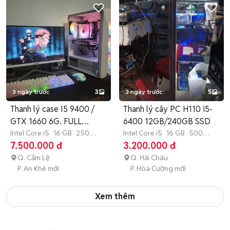
3 ngày trước
3
3 ngày trước
5
Thanh lý case I5 9400 /
Thanh lý cây PC H110 i5-
GTX 1660 6G. FULL
6400 12GB/240GB SSD
WHITE
Intel Core i5
16 GB
250
Intel Core i5
16 GB
500
GB
SSD
GB
SSD
7.500.000 đ
3.200.000 đ
Q. Cẩm Lệ
Q. Hải Châu
P. An Khê mới
P. Hòa Cường mới
Xem thêm