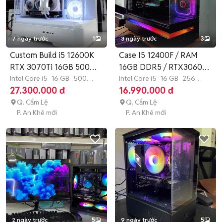
7 ngày trước
1
3 ngày trước
3
Custom Build i5 12600K
Case I5 12400F / RAM
RTX 3070Ti 16GB 500GB
16GB DDR5 / RTX3060TI
SSD
Intel Core i5
16 GB
500
3FAN
Intel Core i5
16 GB
256
GB
SSD
GB
SSD
27.300.000 đ
16.990.000 đ
Q. Cẩm Lệ
Q. Cẩm Lệ
P. An Khê mới
P. An Khê mới
2 ngày trước
5
9 ngày trước
5