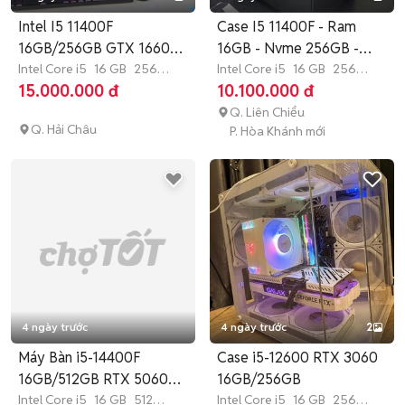
Intel I5 11400F
Case I5 11400F - Ram
16GB/256GB GTX 1660S
16GB - Nvme 256GB -
Duan 24 inch
Intel Core i5
16 GB
256
GTX 1660S
Intel Core i5
16 GB
256
GB
SSD
GB
SSD
15.000.000 đ
10.100.000 đ
Q. Liên Chiểu
Q. Hải Châu
P. Hòa Khánh mới
4 ngày trước
4 ngày trước
2
Máy Bàn i5-14400F
Case i5-12600 RTX 3060
16GB/512GB RTX 5060
16GB/256GB
24 inch
Intel Core i5
16 GB
512
Intel Core i5
16 GB
256