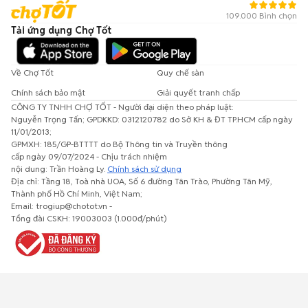
109.000 Bình chọn
Tải ứng dụng Chợ Tốt
Về Chợ Tốt
Quy chế sàn
Chính sách bảo mật
Giải quyết tranh chấp
CÔNG TY TNHH CHỢ TỐT - Người đại diện theo pháp luật:
Nguyễn Trọng Tấn; GPDKKD: 0312120782 do Sở KH & ĐT TP.HCM cấp ngày
11/01/2013;
GPMXH: 185/GP-BTTTT do Bộ Thông tin và Truyền thông
cấp ngày 09/07/2024 - Chịu trách nhiệm
nội dung: Trần Hoàng Ly.
Chính sách sử dụng
Địa chỉ: Tầng 18, Toà nhà UOA, Số 6 đường Tân Trào, Phường Tân Mỹ,
Thành phố Hồ Chí Minh, Việt Nam;
Email: trogiup@chotot.vn -
Tổng đài CSKH: 19003003 (1.000đ/phút)