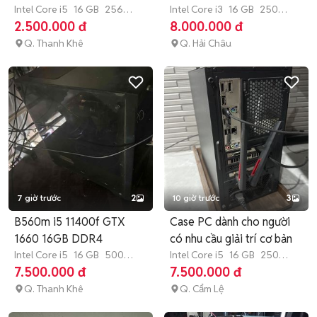
Intel Core i5
16 GB
256
10700F
Intel Core i3
16 GB
250
GB
SSD
GB
SSD
2.500.000 đ
8.000.000 đ
Q. Thanh Khê
Q. Hải Châu
7 giờ trước
2
10 giờ trước
3
B560m i5 11400f GTX
Case PC dành cho người
1660 16GB DDR4
có nhu cầu giải trí cơ bản
Intel Core i5
16 GB
500
Intel Core i5
16 GB
250
GB
HDD
GB
SSD
7.500.000 đ
7.500.000 đ
Q. Thanh Khê
Q. Cẩm Lệ