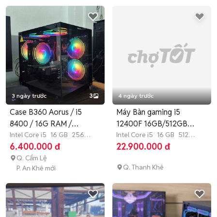
3 ngày trước
3
4 ngày trước
Case B360 Aorus / i5
Máy Bàn gaming i5
8400 / 16G RAM /
12400F 16GB/512GB
GTX1050
Intel Core i5
16 GB
256
Quadro T1000
Intel Core i5
16 GB
512
GB
SSD
GB
SSD
6.400.000 đ
22.900.000 đ
Q. Cẩm Lệ
Q. Thanh Khê
P. An Khê mới