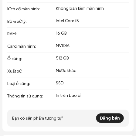
Không bán kèm màn hình
Kích cỡ màn hình
:
Intel Core i5
Bộ vi xử lý
:
16 GB
RAM
:
NVIDIA
Card màn hình
:
512 GB
Ổ cứng
:
Nước khác
Xuất xứ
:
SSD
Loại ổ cứng
:
In trên bao bì
Thông tin sử dụng
:
Bạn có sản phẩm tương tự?
Đăng bán