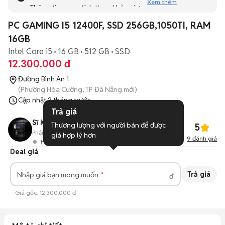
Xem thêm
Thông tin mang tính tham khảo và bạn không thể liên hệ
với người bán. Bạn hãy tham khảo thêm các tin đăng
PC GAMING I5 12400F, SSD 256GB,1050TI, RAM
tương tự khác dưới đây nhé!
16GB
Intel Core i5
16 GB
512 GB
SSD
12.300.000 đ
Đường Bình An 1
(Phường Hòa Cường, TP Đà Nẵng mới)
Cập nhật
2 tháng trước
Trả giá
Sĩ Kỳ Computer
Thương lượng với người bán để được 
5
Phản hồi:
--
116
Đã bán
giá hợp lý hơn
9
đánh giá
Hoạt động 4 ngày trước
Deal giá
Trả giá
Nhập giá bạn mong muốn
đ
Giá gốc:
12.300.000 đ