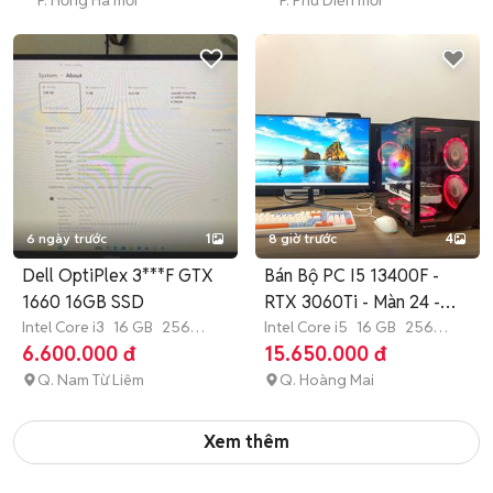
P. Hồng Hà mới
P. Phú Diễn mới
6 ngày trước
1
8 giờ trước
4
Dell OptiPlex 3***F GTX
Bán Bộ PC I5 13400F -
1660 16GB SSD
RTX 3060Ti - Màn 24 -
Intel Core i3
16 GB
256
180Hz
Intel Core i5
16 GB
256
GB
SSD
GB
SSD
6.600.000 đ
15.650.000 đ
Q. Nam Từ Liêm
Q. Hoàng Mai
Xem thêm