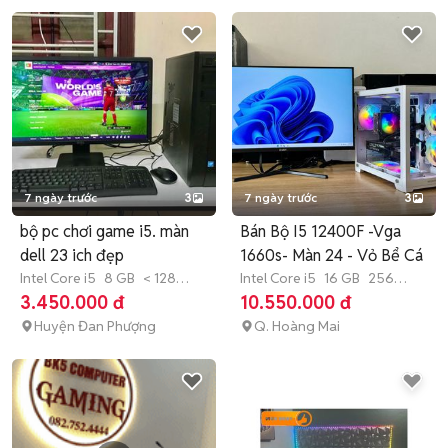
7 ngày trước
3
7 ngày trước
3
bộ pc chơi game i5. màn
Bán Bộ I5 12400F -Vga
dell 23 ich đẹp
1660s- Màn 24 - Vỏ Bể Cá
Intel Core i5
8 GB
< 128
Intel Core i5
16 GB
256
GB
SSD
GB
SSD
3.450.000 đ
10.550.000 đ
Huyện Đan Phượng
Q. Hoàng Mai