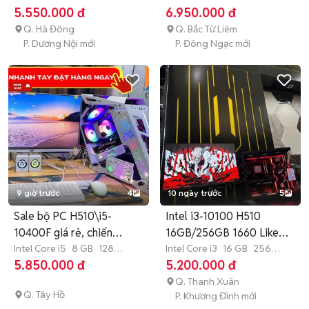
GB
SSD
GB
SSD
5.550.000 đ
6.950.000 đ
Q. Hà Đông
Q. Bắc Từ Liêm
P. Dương Nội mới
P. Đông Ngạc mới
9 giờ trước
4
10 ngày trước
5
Sale bộ PC H510\i5-
Intel i3-10100 H510
10400F giá rẻ, chiến
16GB/256GB 1660 Like
game khoẻ
Intel Core i5
8 GB
128
New
Intel Core i3
16 GB
256
GB
SSD
GB
SSD
5.850.000 đ
5.200.000 đ
Q. Thanh Xuân
Q. Tây Hồ
P. Khương Đình mới