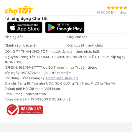
109.000 Bình chọn
Tải ứng dụng Chợ Tốt
Về Chợ Tốt
Quy chế sàn
Chính sách bảo mật
Giải quyết tranh chấp
CÔNG TY TNHH CHỢ TỐT - Người đại diện theo pháp luật:
Nguyễn Trọng Tấn; GPDKKD: 0312120782 do Sở KH & ĐT TP.HCM cấp ngày
11/01/2013;
GPMXH: 185/GP-BTTTT do Bộ Thông tin và Truyền thông
cấp ngày 09/07/2024 - Chịu trách nhiệm
nội dung: Trần Hoàng Ly.
Chính sách sử dụng
Địa chỉ: Tầng 18, Toà nhà UOA, Số 6 đường Tân Trào, Phường Tân Mỹ,
Thành phố Hồ Chí Minh, Việt Nam;
Email: trogiup@chotot.vn -
Tổng đài CSKH: 19003003 (1.000đ/phút)