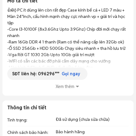
Mô tả chi tiết
👍Bộ PC ít dùng lên còn rất đẹp Case kính bế cá + LED 7 màu + 
Màn 24"Inch, cấu hình mạnh chạy cực nhanh vp + giải trí và học 
tập

-Core I3-10100F (8x3.6Ghz Upto 3.9Ghz) Chíp đời mới chạy rất 
nhanh

-Ram 16Gb DDR 4 1 thanh (Ram có thể nâng cấp lên 32Gb ok)

-Ổ SSD 256Gb + HDD 500Gb Chạy siêu nhanh + tha hồ lưu trữ

-Vga Rời GT 1030 2Gb Upto 10Gb giải trí mượt

-WIFI có sẵn các bác đỡ phải cắm dây mạng cho vướng

-Màn hình 24"Inch FullHD + Full viền Sáng đẹp

SĐT liên hệ:
096296***
-Phím + chuột + bàn di chuột

Gọi ngay
-Tặng luôn cả Loa đủ bộ học tập giải trí

⚡️Bộ máy dùng rất ít, còn đẹp lắm trước mua hơn chục triệu, giờ 
Xem thêm
bán lại giá quá hợp lý cho các bác

⚡️Bảo hành 1 tháng cho các bác yên tâm sử dụng

⚡️Có bớt chút lộc lá xăng xe cho ae

Thông tin chi tiết
✨Có SHIP COD giao hàng toàn quốc nhận hàng kiểm tra mới 
Đã sử dụng (chưa sửa chữa)
Tình trạng
:
Bảo hành hãng
Chính sách bảo hành
: