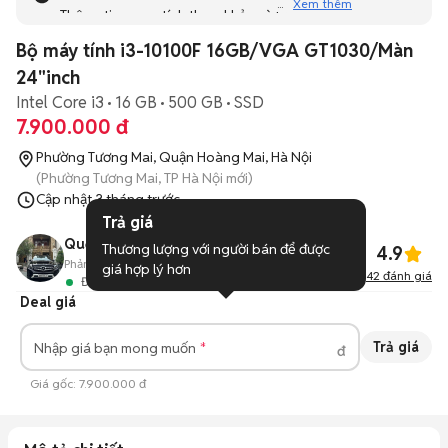
Xem thêm
Thông tin mang tính tham khảo và bạn không thể liên hệ
với người bán. Bạn hãy tham khảo thêm các tin đăng
Bộ máy tính i3-10100F 16GB/VGA GT1030/Màn
tương tự khác dưới đây nhé!
24"inch
Intel Core i3
16 GB
500 GB
SSD
7.900.000 đ
Phường Tương Mai, Quận Hoàng Mai, Hà Nội
(Phường Tương Mai, TP Hà Nội mới)
Cập nhật
3 tháng trước
Trả giá
Quốc Tuấn
Thương lượng với người bán để được 
4.9
Phản hồi:
92%
8
Đã bán
giá hợp lý hơn
42
đánh giá
Đang hoạt động
Deal giá
Trả giá
Nhập giá bạn mong muốn
đ
Giá gốc:
7.900.000 đ