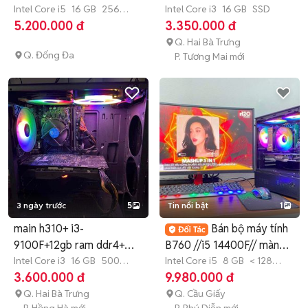
ssd
Intel Core i5
16 GB
256
R12GB M19
Intel Core i3
16 GB
SSD
GB
SSD
5.200.000 đ
3.350.000 đ
Q. Hai Bà Trưng
Q. Đống Đa
P. Tương Mai mới
3 ngày trước
5
Tin nổi bật
1
main h310+ i3-
Bán bộ máy tính
9100F+12gb ram ddr4+
B760 //i5 14400F// màn
Rx580 8gb
Intel Core i3
16 GB
500
24 inch
Intel Core i5
8 GB
< 128
GB
SSD
GB
SSD
3.600.000 đ
9.980.000 đ
Q. Hai Bà Trưng
Q. Cầu Giấy