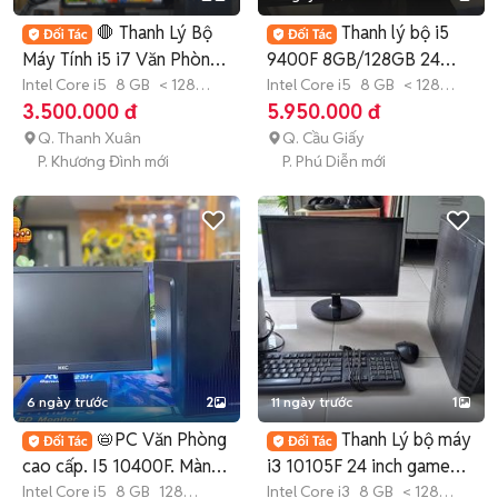
🛑 Thanh Lý Bộ
Thanh lý bộ i5
Máy Tính i5 i7 Văn Phòng
9400F 8GB/128GB 24
/ Làm Việc
Intel Core i5
8 GB
< 128
inch 100Hz
Intel Core i5
8 GB
< 128
GB
SSD
GB
SSD
3.500.000 đ
5.950.000 đ
Q. Thanh Xuân
Q. Cầu Giấy
P. Khương Đình mới
P. Phú Diễn mới
6 ngày trước
2
11 ngày trước
1
📛PC Văn Phòng
Thanh Lý bộ máy
cao cấp. I5 10400F. Màn
i3 10105F 24 inch game
24inch Mới.
Intel Core i5
8 GB
128
đồ họa ngon
Intel Core i3
8 GB
< 128