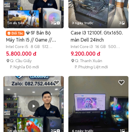
Tin ưu tiên
3
3 ngày trước
3
💎💯 Bán Bộ
Case i3 12100f. Gtx1650.
Máy Tính i5 // Game //
màn Dell 24inch
Làm Việc Màn 24 🎁
Intel Core i5
8 GB
512
Intel Core i3
16 GB
500
GB
SSD
GB
SSD
5.800.000 đ
9.200.000 đ
Q. Cầu Giấy
Q. Thanh Xuân
P. Nghĩa Đô mới
P. Phương Liệt mới
Tin ưu tiên
3
6 ngày trước
1