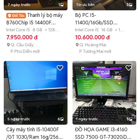
7 ngày trước
1
Tin ưu tiên
3
Thanh lý bộ máy
Bộ PC I5-
B760Chip i5 14400F
11400/16Gb/SSD
chuyên Đồ họa
Intel Core i5
8 GB
< 128
256+1Tb/VGA RỜI/Màn
Intel Core i5
16 GB
> 1
GB
SSD
TB
SSD
7.950.000 đ
10.600.000 đ
24" Rẻ
Q. Cầu Giấy
Q. Hoàng Mai
P. Phú Diễn mới
P. Tương Mai mới
5 ngày trước
6
1 ngày trước
5
Cây máy tính i5-10400F
ĐỒ HỌA GAME i3-4160
/GT 1030/Ram 16g/256g
SSD 750G GT-7302GD5