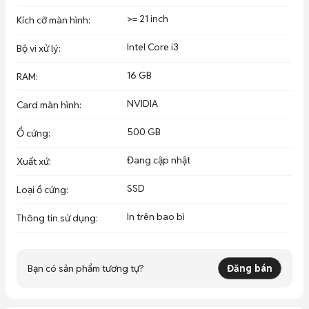
>= 21 inch
Kích cỡ màn hình
:
Intel Core i3
Bộ vi xử lý
:
16 GB
RAM
:
NVIDIA
Card màn hình
:
500 GB
Ổ cứng
:
Đang cập nhật
Xuất xứ
:
SSD
Loại ổ cứng
:
In trên bao bì
Thông tin sử dụng
:
Bạn có sản phẩm tương tự?
Đăng bán