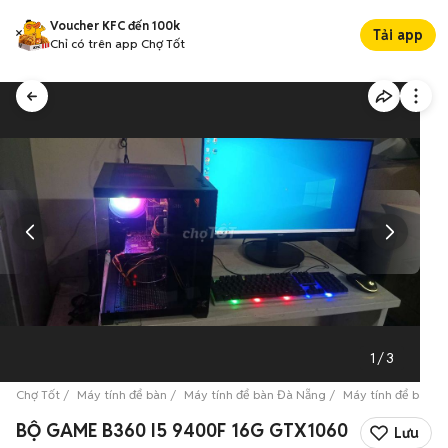
Voucher KFC đến 100k
Tải app
Chỉ có trên app Chợ Tốt
1
/
3
Chợ Tốt
Máy tính để bàn
Máy tính để bàn Đà Nẵng
Máy tính để bàn Q
BỘ GAME B360 I5 9400F 16G GTX1060
Lưu