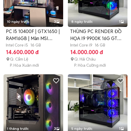
10 ngày trước
3
8 ngày trước
1
PC i5 10400F | GTX1650 |
THÙNG PC RENDER ĐỒ
RAM16GB | Màn MSI
HỌA I9 9900K 16G GTX-
180hz
Intel Core i5
16 GB
1660 6GB
Intel Core i9
16 GB
14.600.000 đ
14.000.000 đ
Q. Cẩm Lệ
Q. Hải Châu
P. Hòa Xuân mới
P. Hòa Cường mới
1 tháng trước
3
5 ngày trước
1