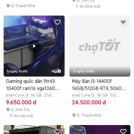
Q. Cẩm Lệ
Q. Thanh Khê
P. An Khê mới
1 ngày trước
4
3 ngày trước
Gaming quốc dân 9tr65
Máy Bàn i5-14400F
10400f ram16 vga1060
16GB/512GB RTX 5060
màn27in
Intel Core i3
16 GB
256
24 inch
Intel Core i5
16 GB
512
GB
SSD
GB
SSD
9.650.000 đ
24.500.000 đ
Q. Sơn Trà
Q. Thanh Khê
P. An Hải mới