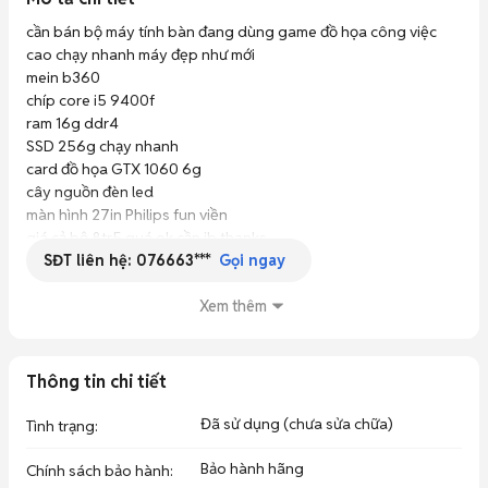
cần bán bộ máy tính bàn đang dùng game đồ họa công việc 
cao chạy nhanh máy đẹp như mới 

mein b360 

chíp core i5 9400f 

ram 16g ddr4 

SSD 256g chạy nhanh 

card đồ họa GTX 1060 6g 

cây nguồn đèn led 

màn hình 27in Philips fun viền 

giá cả bộ 8tr5 quá ok cần ib thanks 
SĐT liên hệ:
076663***
Gọi ngay
Xem thêm
Thông tin chi tiết
Đã sử dụng (chưa sửa chữa)
Tình trạng
:
Bảo hành hãng
Chính sách bảo hành
: