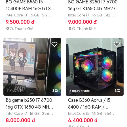
BỘ GAME B560 I5
BỘ GAME B250 I7 6700
10400F RAM 16G GTX
16g GTX1650.4G MH27in
1650 4G MH24IN
Intel Core i3
16 GB
512
SSD512G
Intel Core i7
16 GB
512
GB
SSD
GB
SSD
9.500.000 đ
9.000.000 đ
Q. Thanh Khê
Q. Thanh Khê
Tin ưu tiên
3
2 ngày trước
3
Bộ game b250 i7 6700
Case B360 Aorus / i5
16g GTX 1650 4G MH
8400 / 16G RAM /
24IN CONG
Intel Core i7
16 GB
256
GTX1050
Intel Core i5
16 GB
256
GB
SSD
GB
SSD
8.000.000 đ
6.400.000 đ