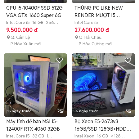
CPU i5-10400F SSD 512G
THÙNG PC LIKE NEW
VGA GTX 1660 Super 6G
RENDER MƯỢT I5
Intel Core i5
16 GB
256
14600KF RTX-3060
Intel Core i5
GB
SSD
9.500.000 đ
27.600.000 đ
Q. Cẩm Lệ
Q. Hải Châu
P. Hòa Xuân mới
P. Hòa Cường mới
15 ngày trước
2
6 ngày trước
5
Máy tính để bàn MSI i5-
Bộ Xeon E5-2673v3
12400F RTX 4060 32GB
16GB/SSD 128GB+HDD
Intel Core i5
32 GB
1
1TB 1030 24in
Intel Xeon
16 GB
< 128