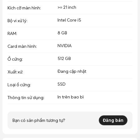
>= 21 inch
Kích cỡ màn hình
:
Intel Core i5
Bộ vi xử lý
:
8 GB
RAM
:
NVIDIA
Card màn hình
:
512 GB
Ổ cứng
:
Đang cập nhật
Xuất xứ
:
SSD
Loại ổ cứng
:
In trên bao bì
Thông tin sử dụng
:
Bạn có sản phẩm tương tự?
Đăng bán