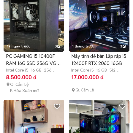
19 ngày trước
3
1 tháng trước
3
PC GAMING i5 10400F
Máy tính để bàn Lắp ráp i5
RAM 16G SSD 256G VGA
12400F RTX 2060 16GB
1060 3G
Intel Core i5
16 GB
256
Intel Core i5
16 GB
512
GB
SSD
GB
SSD
8.500.000 đ
17.000.000 đ
Q. Cẩm Lệ
Q. Cẩm Lệ
P. Hòa Xuân mới