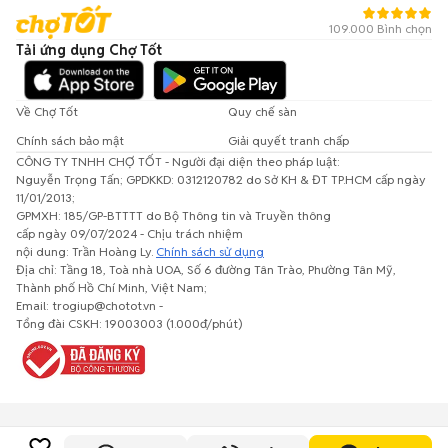
109.000 Bình chọn
Tải ứng dụng Chợ Tốt
Về Chợ Tốt
Quy chế sàn
Chính sách bảo mật
Giải quyết tranh chấp
CÔNG TY TNHH CHỢ TỐT - Người đại diện theo pháp luật:
Nguyễn Trọng Tấn; GPDKKD: 0312120782 do Sở KH & ĐT TP.HCM cấp ngày
11/01/2013;
GPMXH: 185/GP-BTTTT do Bộ Thông tin và Truyền thông
cấp ngày 09/07/2024 - Chịu trách nhiệm
nội dung: Trần Hoàng Ly.
Chính sách sử dụng
Địa chỉ: Tầng 18, Toà nhà UOA, Số 6 đường Tân Trào, Phường Tân Mỹ,
Thành phố Hồ Chí Minh, Việt Nam;
Email: trogiup@chotot.vn -
Tổng đài CSKH: 19003003 (1.000đ/phút)