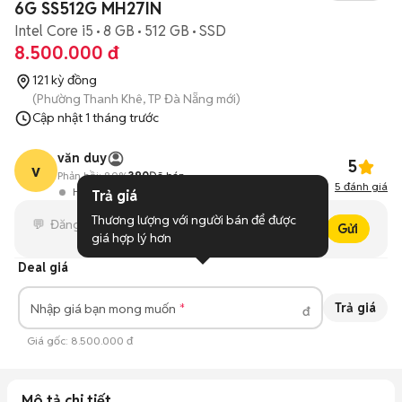
6G SS512G MH27IN
Intel Core i5
8 GB
512 GB
SSD
8.500.000 đ
121 kỳ đồng
(Phường Thanh Khê, TP Đà Nẵng mới)
Cập nhật
1 tháng trước
văn duy
5
v
Phản hồi:
80%
390
Đã bán
5
đánh giá
Hoạt động 3 giờ trước
Trả giá
Thương lượng với người bán để được 
Gửi
giá hợp lý hơn
Deal giá
Trả giá
Nhập giá bạn mong muốn
đ
Giá gốc:
8.500.000 đ
Mô tả chi tiết