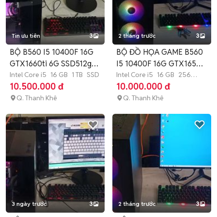
Tin ưu tiên
3
2 tháng trước
3
BỘ B560 I5 10400F 16G
BỘ ĐỒ HỌA GAME B560
GTX1660ti 6G SSD512g
I5 10400F 16G GTX1650
MH 27IN
Intel Core i5
16 GB
1 TB
SSD
4G MH 27
Intel Core i5
16 GB
256
GB
SSD
10.500.000 đ
10.000.000 đ
Q. Thanh Khê
Q. Thanh Khê
3 ngày trước
3
2 tháng trước
3