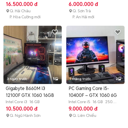
TB
SSD
GB
SSD
16.500.000 đ
6.000.000 đ
Q. Hải Châu
Q. Sơn Trà
P. Hòa Cường mới
P. An Hải mới
3 ngày trước
5
1 tháng trước
2
Gigabyte B660M i3
PC Gaming Core i5-
12100F GTX 1060 16GB
10400F – GTX 1060 6G
Intel Core i3
16 GB
Intel Core i5
16 GB
250
GB
SSD
10.500.000 đ
9.000.000 đ
Q. Ngũ Hành Sơn
Q. Liên Chiểu