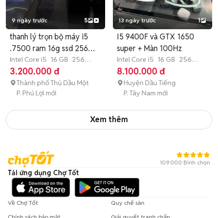
9 ngày trước
5
13 ngày trước
1
thanh lý trọn bộ máy i5
I5 9400F và GTX 1650
.7500 ram 16g ssd 256
super + Màn 100Hz
M2
Intel Core i5
16 GB
256
Intel Core i5
16 GB
256
GB
SSD
GB
SSD
3.200.000 đ
8.100.000 đ
Thành phố Thủ Dầu Một
Huyện Dầu Tiếng
P. Phú Lợi mới
P. Tây Nam mới
Xem thêm
109.000 Bình chọn
Tải ứng dụng Chợ Tốt
Về Chợ Tốt
Quy chế sàn
Chính sách bảo mật
Giải quyết tranh chấp