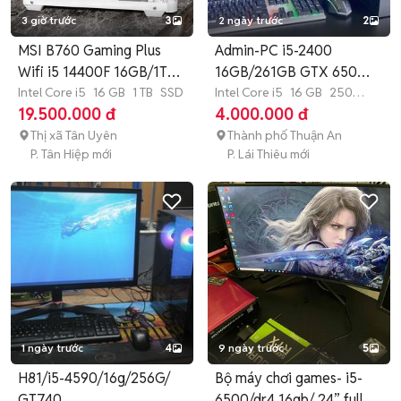
3 giờ trước
3
2 ngày trước
2
MSI B760 Gaming Plus
Admin-PC i5-2400
Wifi i5 14400F 16GB/1TB
16GB/261GB GTX 650
SSD
Intel Core i5
16 GB
1 TB
SSD
Đen
Intel Core i5
16 GB
250
GB
SSD
19.500.000 đ
4.000.000 đ
Thị xã Tân Uyên
Thành phố Thuận An
P. Tân Hiệp mới
P. Lái Thiêu mới
1 ngày trước
4
9 ngày trước
5
H81/i5-4590/16g/256G/
Bộ máy chơi games- i5-
GT740
6500/dr4 16gb/ 24” full