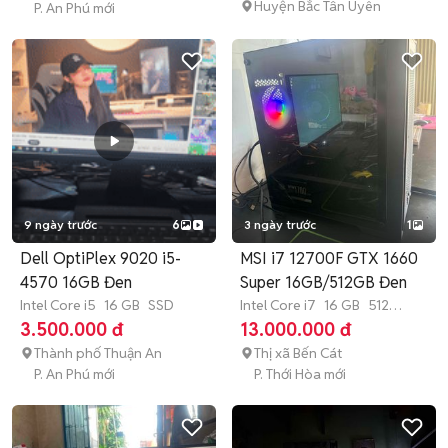
Huyện Bắc Tân Uyên
P. An Phú mới
9 ngày trước
6
3 ngày trước
1
Dell OptiPlex 9020 i5-
MSI i7 12700F GTX 1660
4570 16GB Đen
Super 16GB/512GB Đen
Intel Core i5
16 GB
SSD
Intel Core i7
16 GB
512
GB
SSD
3.500.000 đ
13.000.000 đ
Thành phố Thuận An
Thị xã Bến Cát
P. An Phú mới
P. Thới Hòa mới