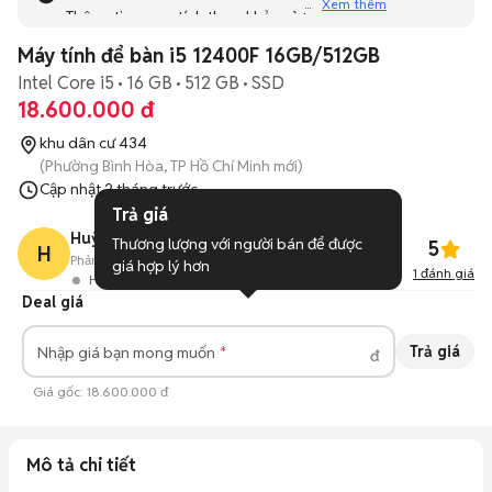
Xem thêm
Thông tin mang tính tham khảo và bạn không thể liên hệ
với người bán. Bạn hãy tham khảo thêm các tin đăng
Máy tính để bàn i5 12400F 16GB/512GB
tương tự khác dưới đây nhé!
Intel Core i5
16 GB
512 GB
SSD
18.600.000 đ
khu dân cư 434
(Phường Bình Hòa, TP Hồ Chí Minh mới)
Cập nhật
2 tháng trước
Trả giá
Huỳnh Chí Nguyện
Thương lượng với người bán để được 
5
H
Phản hồi:
82%
0
Đã bán
giá hợp lý hơn
1
đánh giá
Hoạt động 1 ngày trước
Deal giá
Trả giá
Nhập giá bạn mong muốn
đ
Giá gốc:
18.600.000 đ
Mô tả chi tiết