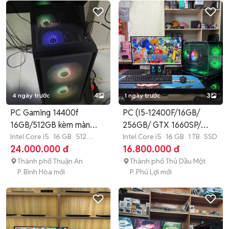
4 ngày trước
4
1 ngày trước
3
PC Gaming 14400f
PC (I5-12400F/16GB/
16GB/512GB kèm màn
256GB/ GTX 1660SP/
gaming 27 inch
Intel Core i5
16 GB
512
LCD 27"FHD)
Intel Core i5
16 GB
1 TB
SSD
GB
SSD
24.000.000 đ
16.800.000 đ
Thành phố Thuận An
Thành phố Thủ Dầu Một
P. Bình Hòa mới
P. Phú Lợi mới