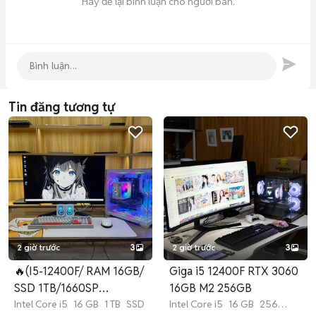
Hãy để lại bình luận cho người bán.
Tin đăng tương tự
2 giờ trước
3
2 giờ trước
3
🔥(I5-12400F/ RAM 16GB/
Giga i5 12400F RTX 3060
SSD 1TB/1660SP
16GB M2 256GB
6GB/27"FHD)
Intel Core i5
16 GB
1 TB
SSD
Intel Core i5
16 GB
256