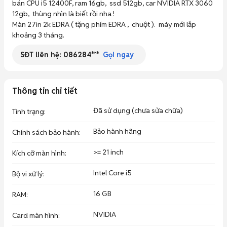
bán CPU i5 12400F, ram 16gb,  ssd 512gb, car NVIDIA RTX 3060 
12gb,  thùng nhìn là biết rồi nha ! 

Màn 27in 2k EDRA ( tặng phím EDRA ,  chuột ).  máy mới lắp 
khoảng 3 tháng. 
SĐT liên hệ:
086284***
Gọi ngay
Thông tin chi tiết
Đã sử dụng (chưa sửa chữa)
Tình trạng
:
Bảo hành hãng
Chính sách bảo hành
:
>= 21 inch
Kích cỡ màn hình
:
Intel Core i5
Bộ vi xử lý
:
16 GB
RAM
:
NVIDIA
Card màn hình
: