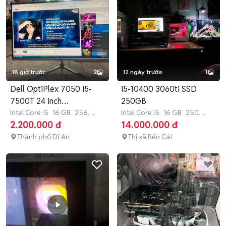
18 giờ trước
2
12 ngày trước
1
Dell OptiPlex 7050 i5-
i5-10400 3060ti SSD
7500T 24 inch
250GB
16GB/256GB SSD
Intel Core i5
16 GB
256
Intel Core i5
16 GB
250
GB
SSD
GB
SSD
2.200.000 đ
14.000.000 đ
Thành phố Dĩ An
Thị xã Bến Cát