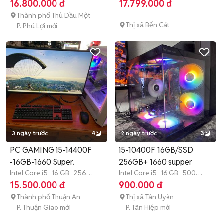
GB
SSD
16.800.000 đ
17.799.000 đ
Thành phố Thủ Dầu Một
Thị xã Bến Cát
P. Phú Lợi mới
3 ngày trước
4
2 ngày trước
3
PC GAMING i5-14400F
i5-10400F 16GB/SSD
-16GB-1660 Super.
256GB+ 1660 supper
Intel Core i5
16 GB
256
Intel Core i5
16 GB
500
GB
SSD
GB
SSD
15.500.000 đ
900.000 đ
Thành phố Thuận An
Thị xã Tân Uyên
P. Thuận Giao mới
P. Tân Hiệp mới