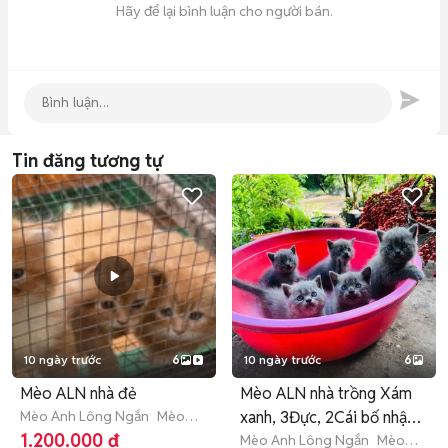
Hãy để lại bình luận cho người bán.
Tin đăng tương tự
10 ngày trước
6
10 ngày trước
6
Mèo ALN nhà đẻ
Mèo ALN nhà trồng Xám
Mèo Anh Lông Ngắn
Mèo
xanh, 3Đực, 2Cái bố nhập
con (dưới 3 tháng tuổi)
1.200.000 đ
Nga
Mèo Anh Lông Ngắn
Mèo