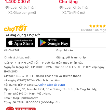
con (dưới 3 tháng tuổi)
định được)
1.400.000 đ
Cho tặng
Huyện Châu Thành
Huyện Châu Thành
Xã Giao Long mới
Xã Tân Phú mới
109.000 Bình chọn
Tải ứng dụng Chợ Tốt
Về Chợ Tốt
Quy chế sàn
Chính sách bảo mật
Giải quyết tranh chấp
CÔNG TY TNHH CHỢ TỐT - Người đại diện theo pháp luật:
Nguyễn Trọng Tấn; GPDKKD: 0312120782 do Sở KH & ĐT TP.HCM cấp ngày
11/01/2013;
GPMXH: 185/GP-BTTTT do Bộ Thông tin và Truyền thông
cấp ngày 09/07/2024 - Chịu trách nhiệm
nội dung: Trần Hoàng Ly.
Chính sách sử dụng
Địa chỉ: Tầng 18, Toà nhà UOA, Số 6 đường Tân Trào, Phường Tân Mỹ,
Thành phố Hồ Chí Minh, Việt Nam;
Email: trogiup@chotot.vn -
Tổng đài CSKH: 19003003 (1.000đ/phút)