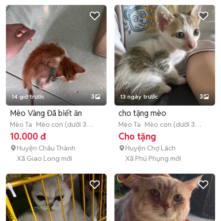
14 giờ trước
3
13 ngày trước
3
Mèo Vàng Đã biết ăn
cho tặng mèo
Mèo Ta
Mèo con (dưới 3
Mèo Ta
Mèo con (dưới 3
tháng tuổi)
tháng tuổi)
10.000 đ
Cho tặng
Huyện Châu Thành
Huyện Chợ Lách
Xã Giao Long mới
Xã Phú Phụng mới