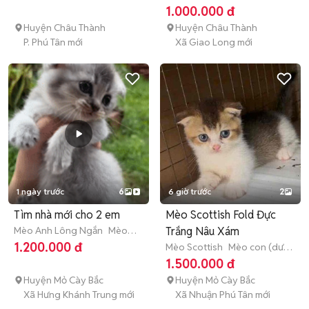
con (dưới 3 tháng tuổi)
1.000.000 đ
Huyện Châu Thành
Huyện Châu Thành
P. Phú Tân mới
Xã Giao Long mới
1 ngày trước
6
6 giờ trước
2
Tìm nhà mới cho 2 em
Mèo Scottish Fold Đực
Mèo Anh Lông Ngắn
Mèo
Trắng Nâu Xám
con (dưới 3 tháng tuổi)
1.200.000 đ
Mèo Scottish
Mèo con (dưới
3 tháng tuổi)
1.500.000 đ
Huyện Mỏ Cày Bắc
Huyện Mỏ Cày Bắc
Xã Hưng Khánh Trung mới
Xã Nhuận Phú Tân mới