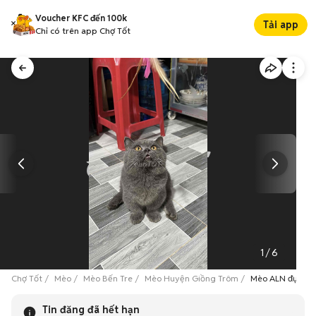
Voucher KFC đến 100k
Tải app
Chỉ có trên app Chợ Tốt
1
/
6
Chợ Tốt
Mèo
Mèo Bến Tre
Mèo Huyện Giồng Trôm
Mèo ALN đực m
Tin đăng đã hết hạn