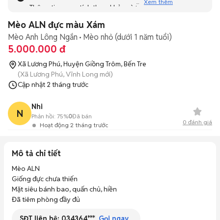
Xem thêm
Thông tin mang tính tham khảo và bạn không thể liên hệ
với người bán. Bạn hãy tham khảo thêm các tin đăng
Mèo ALN đực màu Xám
tương tự khác dưới đây nhé!
Mèo Anh Lông Ngắn
Mèo nhỏ (dưới 1 năm tuổi)
5.000.000 đ
Xã Lương Phú, Huyện Giồng Trôm, Bến Tre
(Xã Lương Phú, Vĩnh Long mới)
Cập nhật
2 tháng trước
Nhi
N
Phản hồi:
75%
0
Đã bán
0
đánh giá
Hoạt động 2 tháng trước
Mô tả chi tiết
Mèo ALN 

Giống đực chưa thiến

Mặt siêu bánh bao, quấn chủ, hiền 

Đã tiêm phòng đầy đủ
SĐT liên hệ:
034364***
Gọi ngay