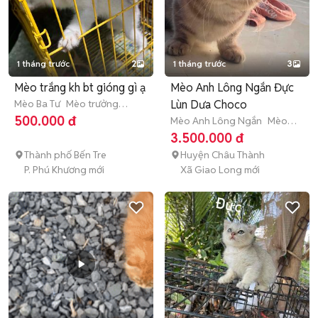
1 tháng trước
2
1 tháng trước
3
Mèo trắng kh bt gióng gì ạ
Mèo Anh Lông Ngắn Đực
Mèo Ba Tư
Mèo trưởng
Lùn Dưa Choco
thành (hơn 1 tuổi)
500.000 đ
Mèo Anh Lông Ngắn
Mèo
trưởng thành (hơn 1 tuổi)
3.500.000 đ
Thành phố Bến Tre
Huyện Châu Thành
P. Phú Khương mới
Xã Giao Long mới