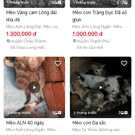
1 tháng trước
6
1 tháng trước
2
Mèo Vàng cam Lông dài
Mèo con Trắng Đực Đã xổ
nhà đẻ
giun
Mèo Anh Lông Dài
Mèo con
Mèo Anh Lông Ngắn
Mèo
(dưới 3 tháng tuổi)
con (dưới 3 tháng tuổi)
1.300.000 đ
1.000.000 đ
Huyện Châu Thành
Huyện Thạnh Phú
Xã Giao Long mới
Xã An Qui mới
2 tháng trước
1
2 tháng trước
2
Mèo ALN 40 ngày
Mèo con Đa sắc
Mèo Anh Lông Ngắn
Mèo
Mèo Ta
Khác (không xác