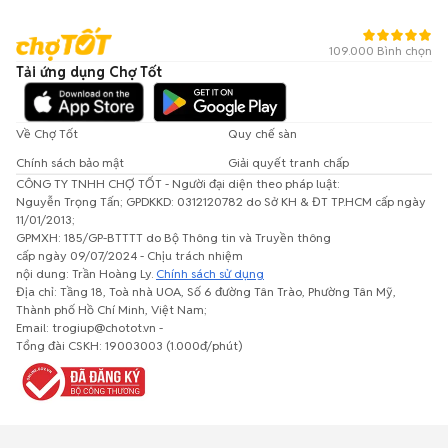
109.000 Bình chọn
Tải ứng dụng Chợ Tốt
Về Chợ Tốt
Quy chế sàn
Chính sách bảo mật
Giải quyết tranh chấp
CÔNG TY TNHH CHỢ TỐT - Người đại diện theo pháp luật:
Nguyễn Trọng Tấn; GPDKKD: 0312120782 do Sở KH & ĐT TP.HCM cấp ngày
11/01/2013;
GPMXH: 185/GP-BTTTT do Bộ Thông tin và Truyền thông
cấp ngày 09/07/2024 - Chịu trách nhiệm
nội dung: Trần Hoàng Ly.
Chính sách sử dụng
Địa chỉ: Tầng 18, Toà nhà UOA, Số 6 đường Tân Trào, Phường Tân Mỹ,
Thành phố Hồ Chí Minh, Việt Nam;
Email: trogiup@chotot.vn -
Tổng đài CSKH: 19003003 (1.000đ/phút)