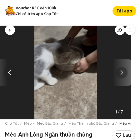
Voucher KFC đến 100k
Tải app
Chỉ có trên app Chợ Tốt
1
/
7
Chợ Tốt
Mèo
Mèo Bắc Giang
Mèo Thành phố Bắc Giang
Mèo Anh Lô
Mèo Anh Lông Ngắn thuần chủng
Lưu