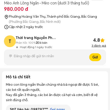
Mèo Anh Lông Ngắn
Mèo con (dưới 3 tháng tuổi)
980.000 đ
Phường Hoàng Văn Thụ, Thành phố Bắc Giang, Bắc Giang
(Phường Bắc Giang, Bắc Ninh mới)
Cập nhật
2 ngày trước
Thời trang Nguyễn Phong
4.8
T
Phản hồi:
100%
2
Đã bán
3
đánh giá
Hoạt động 1 ngày trước
Gửi
Mô tả chi tiết
Mèo con lông ngắn thuần chủng nhà bà ngoại đẻ được 5 bé, 
các bé rất quấn người, 

Nay đã gần 3 tháng, các bé ăn được cả hạt và cơm, biết đi vệ 
sinh đúng chỗ.
SĐT liên hệ:
098797***
Gọi ngay