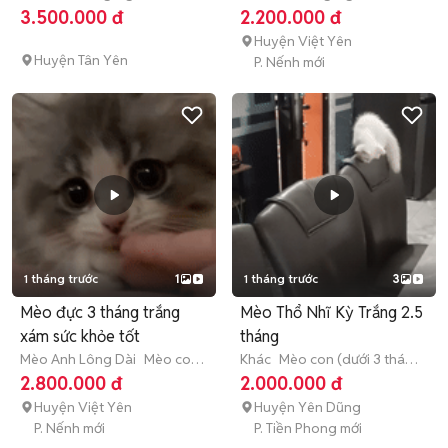
trưởng thành (hơn 1 tuổi)
nhỏ (dưới 1 năm tuổi)
3.500.000 đ
2.200.000 đ
Huyện Việt Yên
Huyện Tân Yên
P. Nếnh mới
1 tháng trước
1
1 tháng trước
3
Mèo đực 3 tháng trắng
Mèo Thổ Nhĩ Kỳ Trắng 2.5
xám sức khỏe tốt
tháng
Mèo Anh Lông Dài
Mèo con
Khác
Mèo con (dưới 3 tháng
(dưới 3 tháng tuổi)
tuổi)
2.800.000 đ
2.000.000 đ
Huyện Việt Yên
Huyện Yên Dũng
P. Nếnh mới
P. Tiền Phong mới