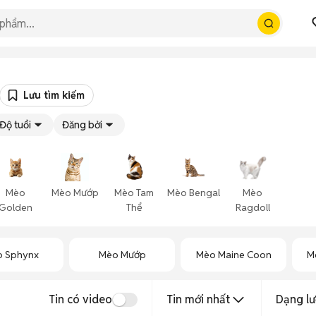
Lưu tìm kiếm
Độ tuổi
Đăng bởi
Mèo
Mèo Mướp
Mèo Tam
Mèo Bengal
Mèo
Golden
Thể
Ragdoll
 Sphynx
Mèo Mướp
Mèo Maine Coon
M
Tin có video
Tin mới nhất
Dạng lư