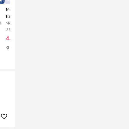
Mèo Munchkin Trên 2 tháng
Mèo anh thuần chủng,💛💙
Mè
tuổi Đã tiêm
đủ màu đủ giá💚🩷
💙
3
Mèo Munchkin Mèo con (dưới
Mèo Anh Lông Ngắn Mèo con
Mè
3 tháng tuổi)
(dưới 3 tháng tuổi)
(d
4.500.000 đ
2.222.000 đ
1
Thành phố Thủ Đức
Quận 8