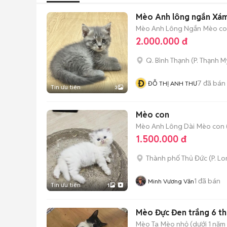
Mèo Anh lông ngắn Xá
Mèo Anh Lông Ngắn
Mèo con
2.000.000 đ
Q. Bình Thạnh
(
P. Thạnh M
Đ
7
đã bán
ĐỖ THỊ ANH THƯ
Tin ưu tiên
3
Mèo con
Mèo Anh Lông Dài
Mèo con (
1.500.000 đ
Thành phố Thủ Đức
(
P. L
1
đã bán
Minh Vương Văn
Tin ưu tiên
1
Mèo Đực Đen trắng 6 t
Mèo Ta
Mèo nhỏ (dưới 1 năm 