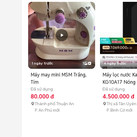
1 ngày trước
1
4 ngày trước
Máy may mini MSM Trắng,
Máy lọc nước K
Tím
KG10A17 Nóng n
Đã sử dụng
Đã sử dụng
80.000 đ
4.500.000 đ
Thành phố Thuận An
Thị xã Tân Uyên
P. An Phú mới
P. Bình Cơ mới