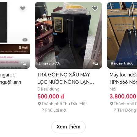
1
2 ngày trước
4
8 ngày trước
angaroo
TRẢ GÓP NỢ XẤU MÁY
Máy lọc nướ
guội lạnh
LỌC NƯỚC NÓNG LẠNH
HPN666 Nón
KANGAROO
Đã sử dụng
Mới
500.000 đ
3.800.000
Thành phố Thủ Dầu Một
Thành phố D
P. Phú Lợi mới
P. Tân Đông
Xem thêm