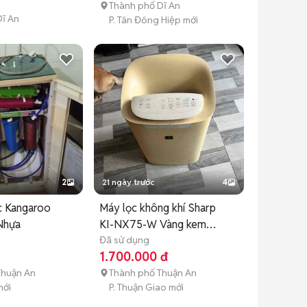
Thành phố Dĩ An
ĩ An
P. Tân Đông Hiệp mới
2
21 ngày trước
4
c Kangaroo
Máy lọc không khí Sharp
Nhựa
KI-NX75-W Vàng kem
2022
Đã sử dụng
1.700.000 đ
Thuận An
Thành phố Thuận An
mới
P. Thuận Giao mới