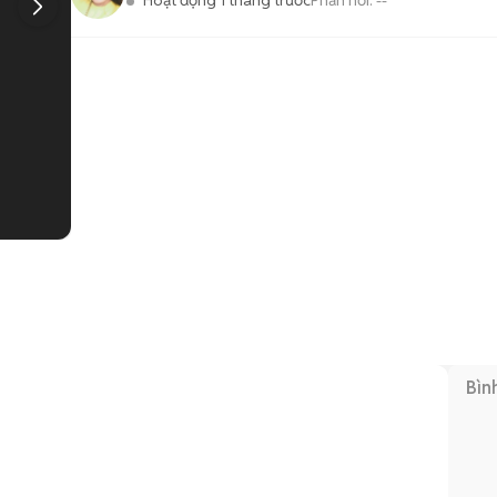
Hoạt động 1 tháng trước
Phản hồi:
--
1
/
3
Bìn