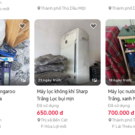
n
Thành phố Thủ Dầu Một
Thành phố D
p mới
1
23 ngày trước
1
13 ngày trước
angaroo
Máy lọc không khí Sharp
Máy lọc nướ
a
Trắng Lọc bụi mịn
Trắng, xanh 
Đã sử dụng
Đã sử dụng
650.000 đ
700.000 đ
n
Thị xã Bến Cát
Thành phố 
i
P. Hòa Lợi mới
P. Lái Thiêu 