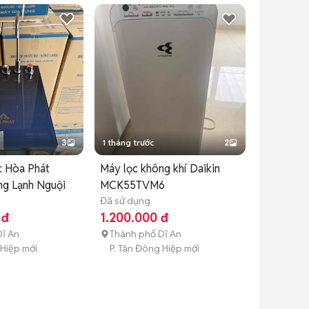
3
1 tháng trước
2
c Hòa Phát
Máy lọc không khí Daikin
g Lạnh Nguội
MCK55TVM6
Đã sử dụng
 đ
1.200.000 đ
ĩ An
Thành phố Dĩ An
 Hiệp mới
P. Tân Đông Hiệp mới