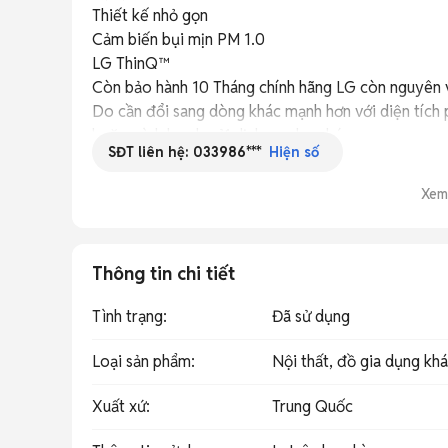
Thiết kế nhỏ gọn

Cảm biến bụi mịn PM 1.0

LG ThinQ™

Còn bảo hành 10 Tháng chính hãng LG còn nguyên v
Do cần đổi sang dòng khác mạnh hơn với diện tích p
hoặc mình book gửi dịch vụ cho nhé.
SĐT liên hệ:
033986***
Hiện số
Xem
Thông tin chi tiết
Tình trạng
:
Đã sử dụng
Loại sản phẩm
:
Nội thất, đồ gia dụng kh
Xuất xứ
:
Trung Quốc