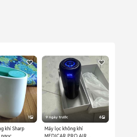
1
9 ngày trước
6
g khí Sharp
Máy lọc không khí
 ngọc
MEDICAR PRO AIR