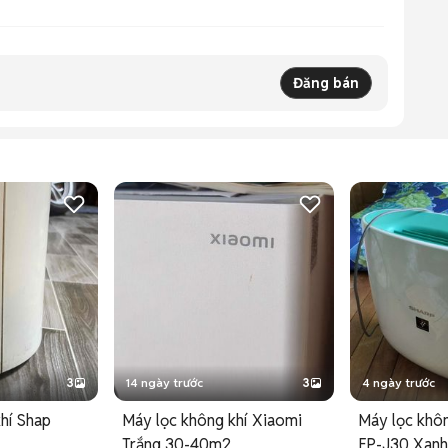
Đăng bán
3
14 ngày trước
3
4 ngày trước
hí Shap
Máy lọc không khí Xiaomi
Máy lọc khôn
Trắng 30-40m2
FP-J30 Xanh