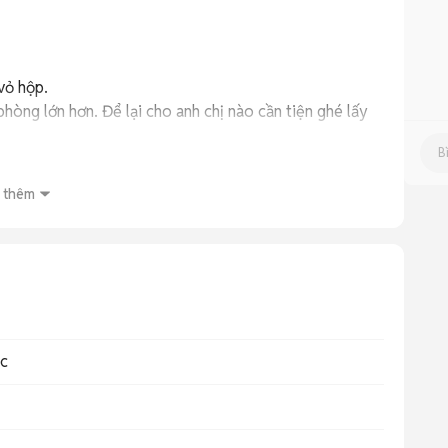
ỏ hộp.

hòng lớn hơn. Để lại cho anh chị nào cần tiện ghé lấy 
 thêm
ác