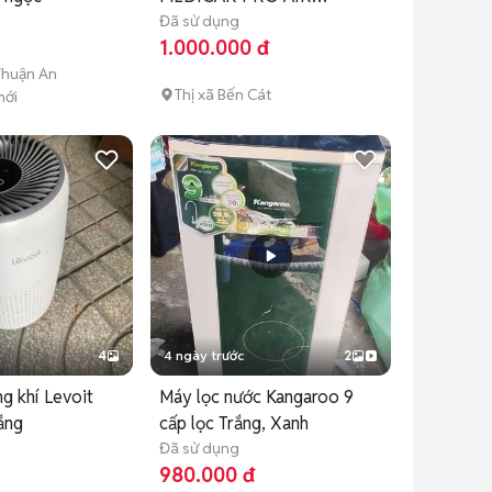
PURIFIER V2 Đen
Đã sử dụng
1.000.000 đ
Thuận An
Thị xã Bến Cát
mới
4
4 ngày trước
2
g khí Levoit
Máy lọc nước Kangaroo 9
ắng
cấp lọc Trắng, Xanh
Đã sử dụng
980.000 đ