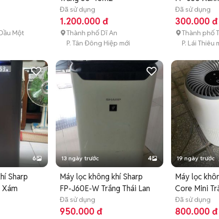
Đã sử dụng
Đã sử dụng
1.200.000 đ
300.000 đ
Dầu Một
Thành phố Dĩ An
Thành phố 
P. Tân Đông Hiệp mới
P. Lái Thiêu 
6
13 ngày trước
4
19 ngày trước
hí Sharp
Máy lọc không khí Sharp
Máy lọc khôn
9 Xám
FP-J60E-W Trắng Thái Lan
Core Mini Tr
Đã sử dụng
Đã sử dụng
950.000 đ
800.000 đ