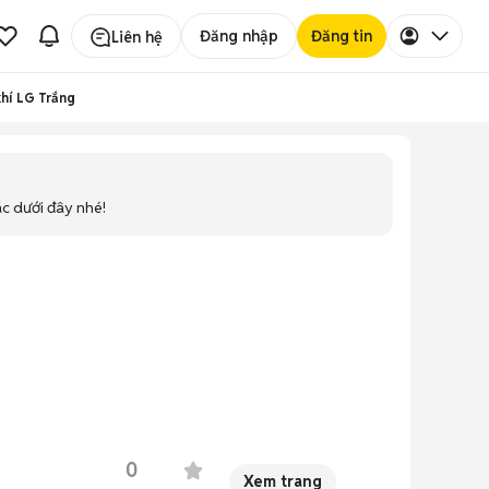
Đăng nhập
Đăng tin
Liên hệ
khí LG Trắng
ác dưới đây nhé!
0
Xem trang