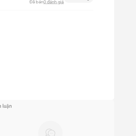
Đã bán
0
đánh giá
h luận