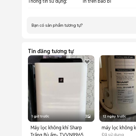
Thông tin sử dụng
:
In trên bao bì
Bạn có sản phẩm tương tự?
Tin đăng tương tự
1 giờ trước
2
12 ngày trước
Máy lọc không khí Sharp
máy lọc không k
Trắng Bù ẩm- TVVN9965
Đã sử dụng