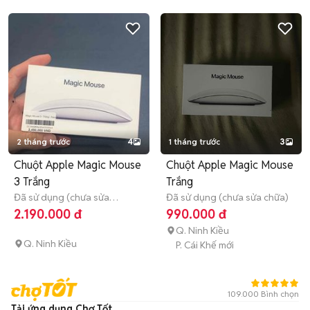
2 tháng trước
4
1 tháng trước
3
Chuột Apple Magic Mouse
Chuột Apple Magic Mouse
3 Trắng
Trắng
Đã sử dụng (chưa sửa
Đã sử dụng (chưa sửa chữa)
chữa)
Còn bảo hành
2.190.000 đ
990.000 đ
Q. Ninh Kiều
Q. Ninh Kiều
P. Cái Khế mới
109.000 Bình chọn
Tải ứng dụng Chợ Tốt