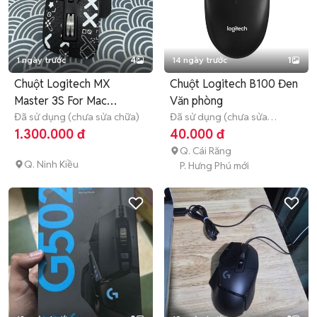
1 ngày trước
4
14 ngày trước
1
Chuột Logitech MX
Chuột Logitech B100 Đen
Master 3S For Mac
Văn phòng
Bluetooth Đen
Đã sử dụng (chưa sửa chữa)
Đã sử dụng (chưa sửa
chữa)
Hết bảo hành
1.300.000 đ
40.000 đ
Q. Cái Răng
Q. Ninh Kiều
P. Hưng Phú mới