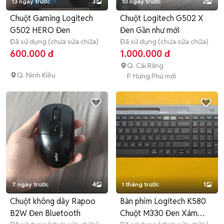
13 ngày trước
3
10 ngày trước
2
Chuột Gaming Logitech
Chuột Logitech G502 X
G502 HERO Đen
Đen Gần như mới
Đã sử dụng (chưa sửa chữa)
Đã sử dụng (chưa sửa chữa)
600.000 đ
1.000.000 đ
Q. Cái Răng
Q. Ninh Kiều
P. Hưng Phú mới
7 ngày trước
4
1 tháng trước
1
Chuột không dây Rapoo
Bàn phím Logitech K580
B2W Đen Bluetooth
Chuột M330 Đen Xám