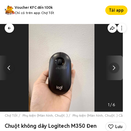
Voucher KFC đến 100k
Tải app
Chỉ có trên app Chợ Tốt
1
/
6
Chợ Tốt
Phụ kiện (Màn hình, Chuột...)
Phụ kiện (Màn hình, Chuột...) Cần Th
Chuột không dây Logitech M350 Đen
Lưu