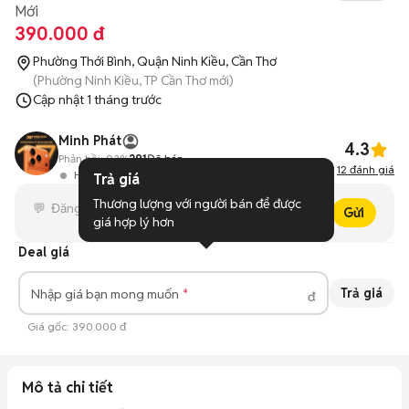
Mới
390.000 đ
Phường Thới Bình, Quận Ninh Kiều, Cần Thơ
(Phường Ninh Kiều, TP Cần Thơ mới)
Cập nhật
1 tháng trước
Minh Phát
4.3
Phản hồi:
93%
291
Đã bán
12
đánh giá
Hoạt động 4 giờ trước
Trả giá
Thương lượng với người bán để được 
Gửi
giá hợp lý hơn
Deal giá
Trả giá
Nhập giá bạn mong muốn
đ
Giá gốc:
390.000 đ
Mô tả chi tiết