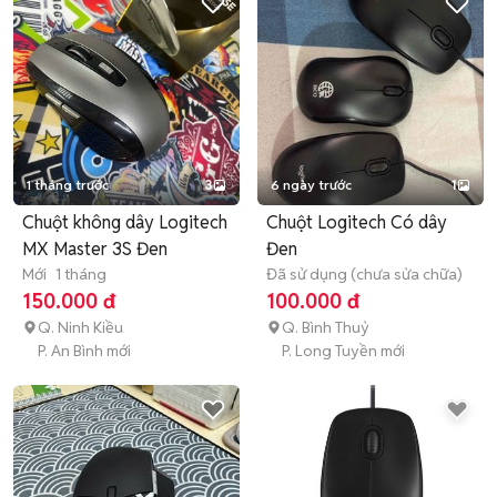
1 tháng trước
3
6 ngày trước
1
Chuột không dây Logitech
Chuột Logitech Có dây
MX Master 3S Đen
Đen
Mới
1 tháng
Đã sử dụng (chưa sửa chữa)
150.000 đ
100.000 đ
Q. Ninh Kiều
Q. Bình Thuỷ
P. An Bình mới
P. Long Tuyền mới