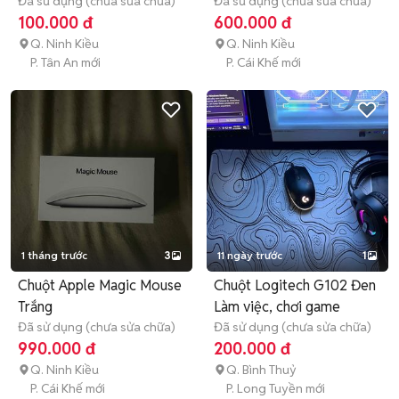
Đã sử dụng (chưa sửa chữa)
99%
Đã sử dụng (chưa sửa chữa)
100.000 đ
600.000 đ
Q. Ninh Kiều
Q. Ninh Kiều
P. Tân An mới
P. Cái Khế mới
1 tháng trước
3
11 ngày trước
1
Chuột Apple Magic Mouse
Chuột Logitech G102 Đen
Trắng
Làm việc, chơi game
Đã sử dụng (chưa sửa chữa)
Đã sử dụng (chưa sửa chữa)
990.000 đ
200.000 đ
Q. Ninh Kiều
Q. Bình Thuỷ
P. Cái Khế mới
P. Long Tuyền mới