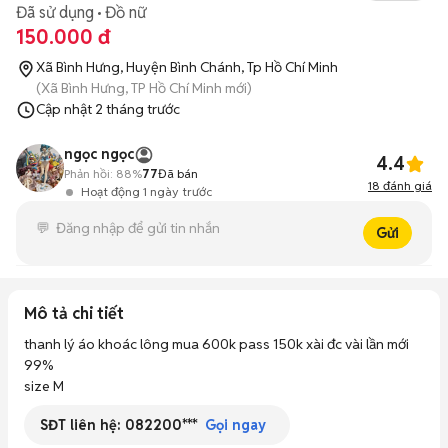
Đã sử dụng
Đồ nữ
150.000 đ
Xã Bình Hưng, Huyện Bình Chánh, Tp Hồ Chí Minh
(Xã Bình Hưng, TP Hồ Chí Minh mới)
Cập nhật
2 tháng trước
ngọc ngọc
4.4
Phản hồi:
88%
77
Đã bán
18
đánh giá
Hoạt động 1 ngày trước
Gửi
Mô tả chi tiết
thanh lý áo khoác lông mua 600k pass 150k xài đc vài lần mới 
99%

size M
SĐT liên hệ:
082200***
Gọi ngay