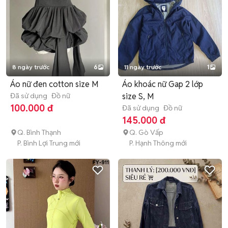
8 ngày trước
6
11 ngày trước
1
Áo nữ đen cotton size M
Áo khoác nữ Gap 2 lớp
Đã sử dụng
Đồ nữ
size S, M
100.000 đ
Đã sử dụng
Đồ nữ
145.000 đ
Q. Bình Thạnh
Q. Gò Vấp
P. Bình Lợi Trung mới
P. Hạnh Thông mới