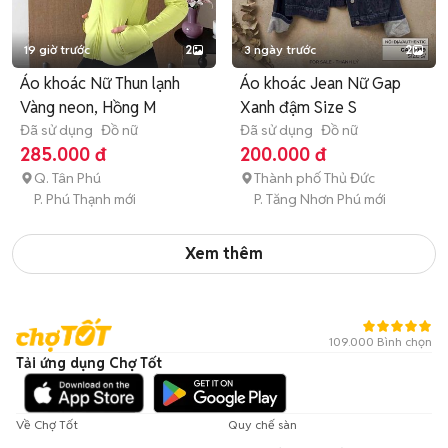
19 giờ trước
2
3 ngày trước
2
Áo khoác Nữ Thun lạnh
Áo khoác Jean Nữ Gap
Vàng neon, Hồng M
Xanh đậm Size S
Đã sử dụng
Đồ nữ
Đã sử dụng
Đồ nữ
285.000 đ
200.000 đ
Q. Tân Phú
Thành phố Thủ Đức
P. Phú Thạnh mới
P. Tăng Nhơn Phú mới
Xem thêm
109.000 Bình chọn
Tải ứng dụng Chợ Tốt
Về Chợ Tốt
Quy chế sàn