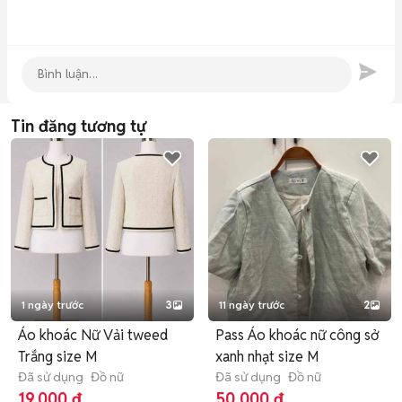
Tin đăng tương tự
1 ngày trước
3
11 ngày trước
2
Áo khoác Nữ Vải tweed
Pass Áo khoác nữ công sở
Trắng size M
xanh nhạt size M
Đã sử dụng
Đồ nữ
Đã sử dụng
Đồ nữ
19.000 đ
50.000 đ