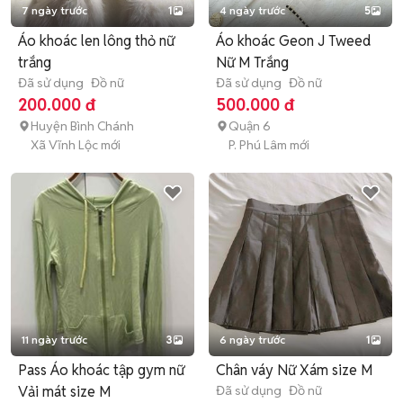
7 ngày trước
1
4 ngày trước
5
Áo khoác len lông thỏ nữ
Áo khoác Geon J Tweed
trắng
Nữ M Trắng
Đã sử dụng
Đồ nữ
Đã sử dụng
Đồ nữ
200.000 đ
500.000 đ
Huyện Bình Chánh
Quận 6
Xã Vĩnh Lộc mới
P. Phú Lâm mới
11 ngày trước
3
6 ngày trước
1
Pass Áo khoác tập gym nữ
Chân váy Nữ Xám size M
Vải mát size M
Đã sử dụng
Đồ nữ