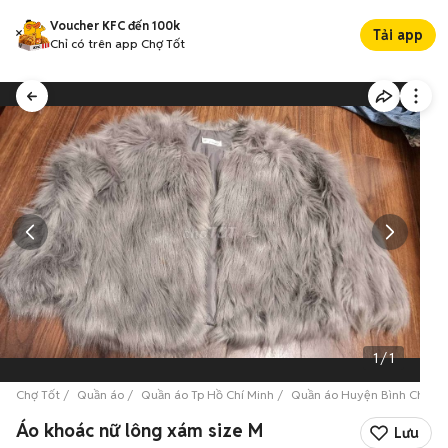
Voucher KFC đến 100k
Tải app
Chỉ có trên app Chợ Tốt
1
/
1
Chợ Tốt
Quần áo
Quần áo Tp Hồ Chí Minh
Quần áo Huyện Bình Chánh
Áo khoác nữ lông xám size M
Lưu