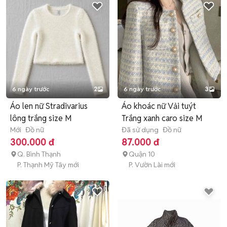
6 ngày trước
2
6 ngày trước
3
Áo len nữ Stradivarius
Áo khoác nữ Vải tuýt
lông trắng size M
Trắng xanh caro size M
Mới
Đồ nữ
Đã sử dụng
Đồ nữ
300.000 đ
87.000 đ
Q. Bình Thạnh
Quận 10
P. Thạnh Mỹ Tây mới
P. Vườn Lài mới