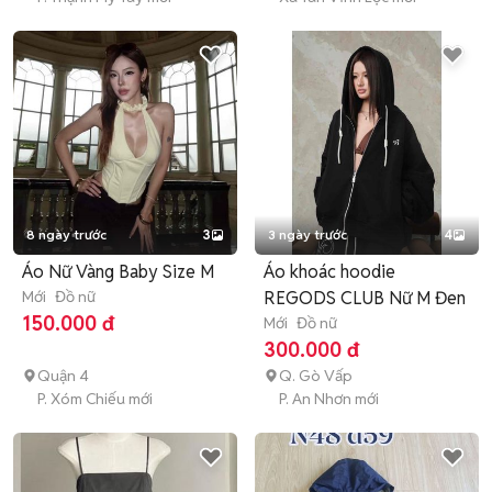
8 ngày trước
3
3 ngày trước
4
Áo Nữ Vàng Baby Size M
Áo khoác hoodie
Mới
Đồ nữ
REGODS CLUB Nữ M Đen
150.000 đ
Mới
Đồ nữ
300.000 đ
Quận 4
Q. Gò Vấp
P. Xóm Chiếu mới
P. An Nhơn mới