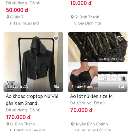
10.000 đ
Đã sử dụng
Đồ nữ
50.000 đ
Quận 7
Q. Bình Thạnh
P. Tân Thuận mới
P. Gia Định mới
4 ngày trước
5
7 ngày trước
6
Áo khoác croptop Nữ Vải
Áo lót nữ đen size M
gân Xám 2hand
Đã sử dụng
Đồ nữ
70.000 đ
Đã sử dụng
Đồ nữ
170.000 đ
Q. Bình Thạnh
Huyện Bình Chánh
P. Thạnh Mỹ Tây mới
Xã Tân Vĩnh Lộc mới