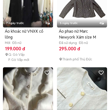
7 ngày trước
5
5 ngày trước
4
Áo khoác nữ VNXK cổ
Áo phao nữ Marc
lông
Newyork Xám size M
Mới
Đồ nữ
Đã sử dụng
Đồ nữ
199.000 đ
295.000 đ
Q. Gò Vấp
Thành phố Thủ Đức
P. Gò Vấp mới