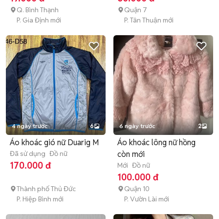
Q. Bình Thạnh
Quận 7
P. Gia Định mới
P. Tân Thuận mới
4 ngày trước
6
6 ngày trước
2
Áo khoác gió nữ Duarig M
Áo khoác lông nữ hồng
Đã sử dụng
Đồ nữ
còn mới
170.000 đ
Mới
Đồ nữ
100.000 đ
Thành phố Thủ Đức
Quận 10
P. Hiệp Bình mới
P. Vườn Lài mới