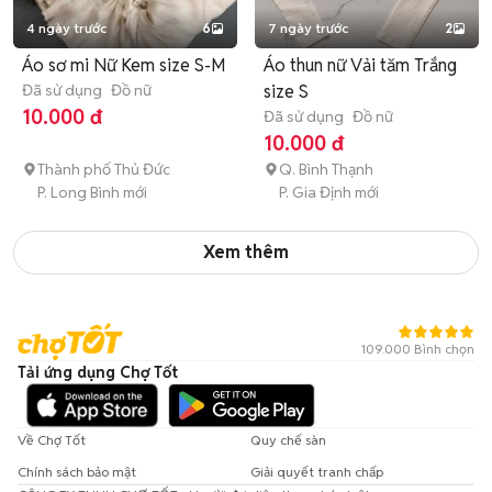
4 ngày trước
6
7 ngày trước
2
Áo sơ mi Nữ Kem size S-M
Áo thun nữ Vải tăm Trắng
Đã sử dụng
Đồ nữ
size S
10.000 đ
Đã sử dụng
Đồ nữ
10.000 đ
Thành phố Thủ Đức
Q. Bình Thạnh
P. Long Bình mới
P. Gia Định mới
Xem thêm
109.000 Bình chọn
Tải ứng dụng Chợ Tốt
Về Chợ Tốt
Quy chế sàn
Chính sách bảo mật
Giải quyết tranh chấp