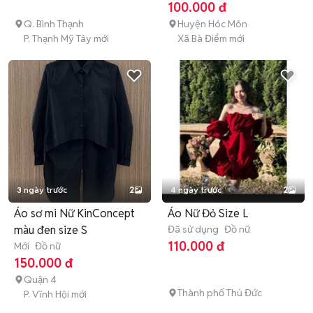
100.000 đ
Q. Bình Thạnh
Huyện Hóc Môn
P. Thạnh Mỹ Tây mới
Xã Bà Điểm mới
3 ngày trước
2
4 ngày trước
2
Áo sơ mi Nữ KinConcept
Áo Nữ Đỏ Size L
màu đen size S
Đã sử dụng
Đồ nữ
110.000 đ
Mới
Đồ nữ
150.000 đ
Quận 4
Thành phố Thủ Đức
P. Vĩnh Hội mới