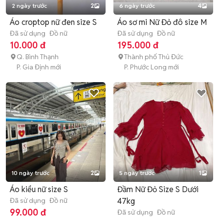
2 ngày trước
2
6 ngày trước
4
Áo croptop nữ đen size S
Áo sơ mi Nữ Đỏ đô size M
Đã sử dụng
Đồ nữ
Đã sử dụng
Đồ nữ
10.000 đ
195.000 đ
Q. Bình Thạnh
Thành phố Thủ Đức
P. Gia Định mới
P. Phước Long mới
10 ngày trước
2
5 ngày trước
1
Áo kiểu nữ size S
Đầm Nữ Đỏ Size S Dưới
Đã sử dụng
Đồ nữ
47kg
99.000 đ
Đã sử dụng
Đồ nữ