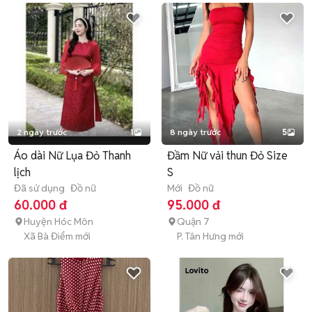
2 ngày trước
1
8 ngày trước
5
Áo dài Nữ Lụa Đỏ Thanh
Đầm Nữ vải thun Đỏ Size
lịch
S
Đã sử dụng
Đồ nữ
Mới
Đồ nữ
60.000 đ
95.000 đ
Huyện Hóc Môn
Quận 7
Xã Bà Điểm mới
P. Tân Hưng mới