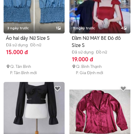
3 ngày trước
1
11 ngày trước
4
Áo hai dây Nữ Size S
Đầm Nữ MAY BE Đỏ đô
Đã sử dụng
Đồ nữ
Size S
15.000 đ
Đã sử dụng
Đồ nữ
19.000 đ
Q. Tân Bình
Q. Bình Thạnh
P. Tân Bình mới
P. Gia Định mới