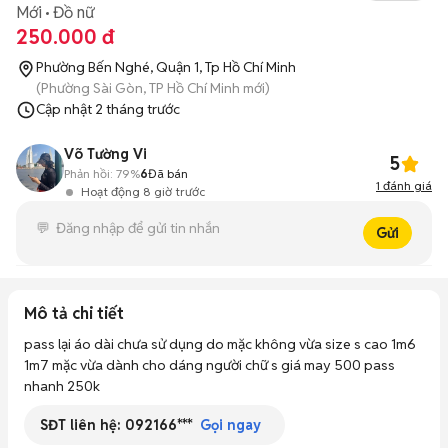
Mới
Đồ nữ
250.000 đ
Phường Bến Nghé, Quận 1, Tp Hồ Chí Minh
(Phường Sài Gòn, TP Hồ Chí Minh mới)
Cập nhật
2 tháng trước
Võ Tường Vi
5
Phản hồi:
79%
6
Đã bán
1
đánh giá
Hoạt động 8 giờ trước
Gửi
Mô tả chi tiết
pass lại áo dài chưa sử dụng do mặc không vừa size s cao 1m6 
1m7 mặc vừa dành cho dáng người chữ s giá may 500 pass 
nhanh 250k 
SĐT liên hệ:
092166***
Gọi ngay