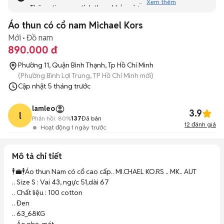
Xem thêm
Thông tin mang tính tham khảo và bạn không thể liên hệ
với người bán. Bạn hãy tham khảo thêm các tin đăng
Áo thun có cổ nam Michael Kors
tương tự khác dưới đây nhé!
Mới
Đồ nam
890.000 đ
Phường 11, Quận Bình Thạnh, Tp Hồ Chí Minh
(Phường Bình Lợi Trung, TP Hồ Chí Minh mới)
Cập nhật
5 tháng trước
lamleo
3.9
l
Phản hồi:
80%
137
Đã bán
12
đánh giá
Hoạt động 1 ngày trước
Mô tả chi tiết
🕴️💼🕴️Áo thun Nam có cổ cao cấp.. MI.CHAEL KO.RS .. MK.. AUT

.. Size S : Vai 43, ngực 51,dài 67

.. Chất liệu : 100 cotton

.. Đen

.. 63_68KG 
