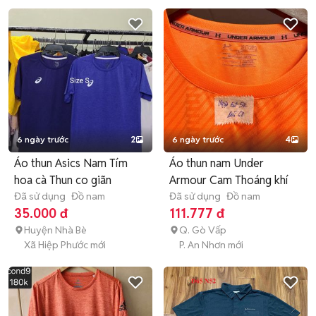
6 ngày trước
2
6 ngày trước
4
Áo thun Asics Nam Tím
Áo thun nam Under
hoa cà Thun co giãn
Armour Cam Thoáng khí
Đã sử dụng
Đồ nam
Đã sử dụng
Đồ nam
35.000 đ
111.777 đ
Huyện Nhà Bè
Q. Gò Vấp
Xã Hiệp Phước mới
P. An Nhơn mới