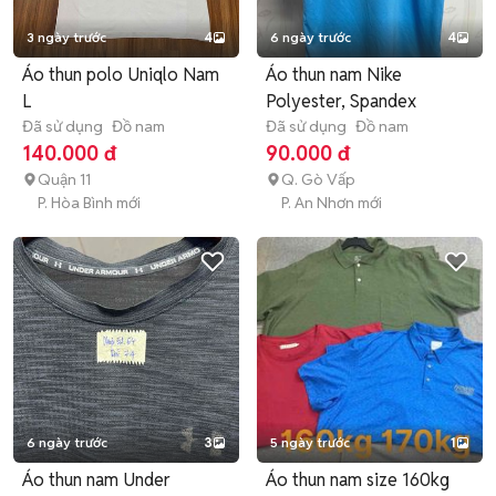
3 ngày trước
4
6 ngày trước
4
Áo thun polo Uniqlo Nam
Áo thun nam Nike
L
Polyester, Spandex
Đã sử dụng
Đồ nam
Đã sử dụng
Đồ nam
140.000 đ
90.000 đ
Quận 11
Q. Gò Vấp
P. Hòa Bình mới
P. An Nhơn mới
6 ngày trước
3
5 ngày trước
1
Áo thun nam Under
Áo thun nam size 160kg