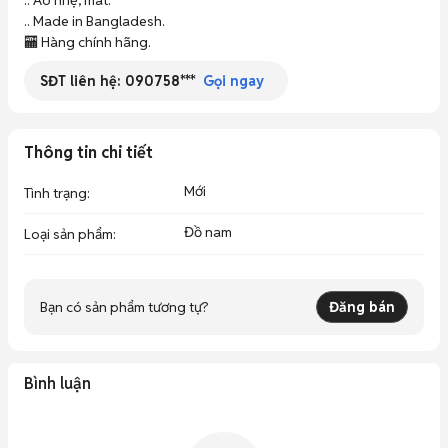
.. Áo nhẹ, mát. 

.. Made in Bangladesh. 

🏧 Hàng chính hãng.
SĐT liên hệ:
090758***
Gọi ngay
Thông tin chi tiết
Mới
Tình trạng
:
Đồ nam
Loại sản phẩm
:
Bạn có sản phẩm tương tự?
Đăng bán
Bình luận