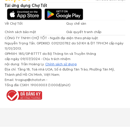
Tải ứng dụng Chợ Tốt
Về Chợ Tốt
Quy chế sàn
Chính sách bảo mật
Giải quyết tranh chấp
CÔNG TY TNHH CHỢ TỐT - Người đại diện theo pháp luật:
Nguyễn Trọng Tấn; GPDKKD: 0312120782 do Sở KH & ĐT TP.HCM cấp ngày
11/01/2013;
GPMXH: 185/GP-BTTTT do Bộ Thông tin và Truyền thông
cấp ngày 09/07/2024 - Chịu trách nhiệm
nội dung: Trần Hoàng Ly.
Chính sách sử dụng
Địa chỉ: Tầng 18, Toà nhà UOA, Số 6 đường Tân Trào, Phường Tân Mỹ,
Thành phố Hồ Chí Minh, Việt Nam;
Email: trogiup@chotot.vn -
Tổng đài CSKH: 19003003 (1.000đ/phút)