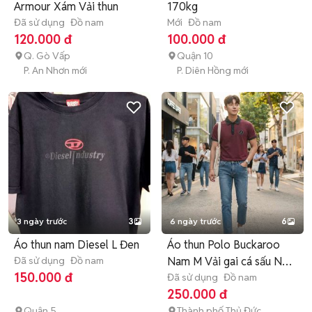
Armour Xám Vải thun
170kg
Đã sử dụng
Đồ nam
Mới
Đồ nam
120.000 đ
100.000 đ
Q. Gò Vấp
Quận 10
P. An Nhơn mới
P. Diên Hồng mới
3 ngày trước
3
6 ngày trước
6
Áo thun nam Diesel L Đen
Áo thun Polo Buckaroo
Đã sử dụng
Đồ nam
Nam M Vải gai cá sấu Như
150.000 đ
mới
Đã sử dụng
Đồ nam
250.000 đ
Quận 5
Thành phố Thủ Đức