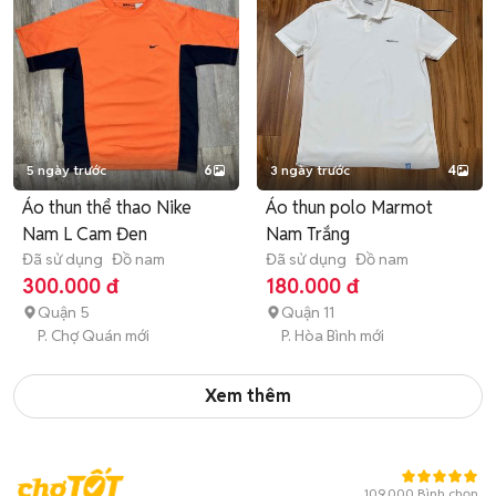
5 ngày trước
6
3 ngày trước
4
Áo thun thể thao Nike
Áo thun polo Marmot
Nam L Cam Đen
Nam Trắng
Đã sử dụng
Đồ nam
Đã sử dụng
Đồ nam
300.000 đ
180.000 đ
Quận 5
Quận 11
P. Chợ Quán mới
P. Hòa Bình mới
Xem thêm
109.000 Bình chọn