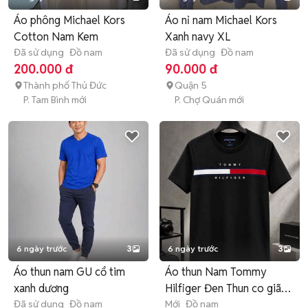
Áo phông Michael Kors
Áo nỉ nam Michael Kors
Cotton Nam Kem
Xanh navy XL
Đã sử dụng
Đồ nam
Đã sử dụng
Đồ nam
200.000 đ
90.000 đ
Thành phố Thủ Đức
Quận 5
P. Tam Bình mới
P. Chợ Quán mới
6 ngày trước
3
6 ngày trước
3
Áo thun nam GU cổ tim
Áo thun Nam Tommy
xanh dương
Hilfiger Đen Thun co giãn
Đã sử dụng
Đồ nam
M
Mới
Đồ nam