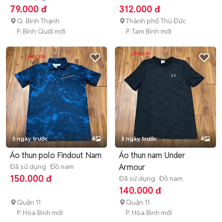
79.000 đ
312.000 đ
Q. Bình Thạnh
Thành phố Thủ Đức
P. Bình Quới mới
P. Tam Bình mới
3 ngày trước
4
3 ngày trước
4
Áo thun polo Findout Nam
Áo thun nam Under
Đã sử dụng
Đồ nam
Armour
150.000 đ
Đã sử dụng
Đồ nam
140.000 đ
Quận 11
Quận 11
P. Hòa Bình mới
P. Hòa Bình mới