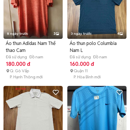
8 ngày trước
3
3 ngày trước
4
Áo thun Adidas Nam Thể
Áo thun polo Columbia
thao Cam
Nam L
Đã sử dụng
Đồ nam
Đã sử dụng
Đồ nam
180.000 đ
160.000 đ
Q. Gò Vấp
Quận 11
P. Hạnh Thông mới
P. Hòa Bình mới