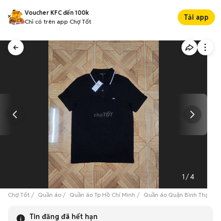
Voucher KFC đến 100k
Tải app
Chỉ có trên app Chợ Tốt
1
/
4
Chợ Tốt
Quần áo
Quần áo Tp Hồ Chí Minh
Quần áo Quận Bình Thạnh
Tin đăng đã hết hạn