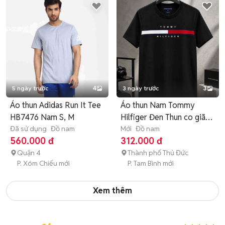
5 ngày trước
4
3 ngày trước
3
Áo thun Adidas Run It Tee
Áo thun Nam Tommy
HB7476 Nam S, M
Hilfiger Đen Thun co giãn
Đã sử dụng
Đồ nam
M
Mới
Đồ nam
560.000 đ
312.000 đ
Quận 4
Thành phố Thủ Đức
P. Xóm Chiếu mới
P. Tam Bình mới
Xem thêm