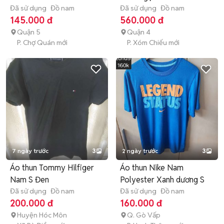
Đã sử dụng
Đồ nam
Đã sử dụng
Đồ nam
145.000 đ
560.000 đ
Quận 5
Quận 4
P. Chợ Quán mới
P. Xóm Chiếu mới
7 ngày trước
3
2 ngày trước
3
Áo thun Tommy Hilfiger
Áo thun Nike Nam
Nam S Đen
Polyester Xanh dương S
Đã sử dụng
Đồ nam
Đã sử dụng
Đồ nam
200.000 đ
160.000 đ
Huyện Hóc Môn
Q. Gò Vấp