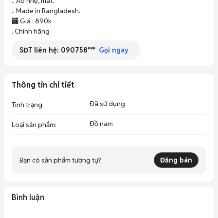
.. Áo nhẹ, mát. 

.. Made in Bangladesh. 

🏧 Giá : 890k

. Chính hãng
SĐT liên hệ:
090758***
Gọi ngay
Thông tin chi tiết
Đã sử dụng
Tình trạng
:
Đồ nam
Loại sản phẩm
:
Bạn có sản phẩm tương tự?
Đăng bán
Bình luận