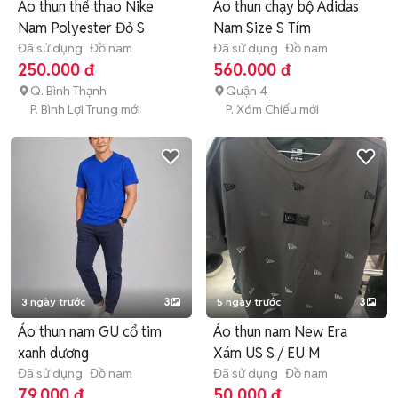
Áo thun thể thao Nike
Áo thun chạy bộ Adidas
Nam Polyester Đỏ S
Nam Size S Tím
Đã sử dụng
Đồ nam
Đã sử dụng
Đồ nam
250.000 đ
560.000 đ
Q. Bình Thạnh
Quận 4
P. Bình Lợi Trung mới
P. Xóm Chiếu mới
3 ngày trước
3
5 ngày trước
3
Áo thun nam GU cổ tim
Áo thun nam New Era
xanh dương
Xám US S / EU M
Đã sử dụng
Đồ nam
Đã sử dụng
Đồ nam
79.000 đ
50.000 đ