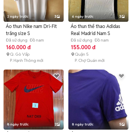
2 ngày trước
3
6 ngày trước
3
Áo thun Nike nam Dri-Fit
Áo thun thể thao Adidas
trắng size S
Real Madrid Nam S
Đã sử dụng
Đồ nam
Đã sử dụng
Đồ nam
160.000 đ
155.000 đ
Q. Gò Vấp
Quận 5
P. Hạnh Thông mới
P. Chợ Quán mới
8 ngày trước
2
8 ngày trước
5