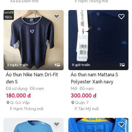
Xã Bà Điểm mới
P. Hạnh Thông mới
2 ngày trước
4
11 giờ trước
2
Áo thun Nike Nam Dri-Fit
Áo thun nam Mattana S
đen S
Polyester Xanh navy
Đã sử dụng
Đồ nam
Mới
Đồ nam
180.000 đ
300.000 đ
Q. Gò Vấp
Quận 7
P. Hạnh Thông mới
P. Tân Mỹ mới