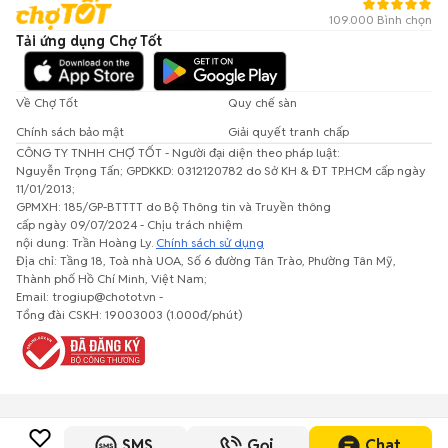
109.000 Bình chọn
Tải ứng dụng Chợ Tốt
Về Chợ Tốt
Quy chế sàn
Chính sách bảo mật
Giải quyết tranh chấp
CÔNG TY TNHH CHỢ TỐT - Người đại diện theo pháp luật:
Nguyễn Trọng Tấn; GPDKKD: 0312120782 do Sở KH & ĐT TP.HCM cấp ngày
11/01/2013;
GPMXH: 185/GP-BTTTT do Bộ Thông tin và Truyền thông
cấp ngày 09/07/2024 - Chịu trách nhiệm
nội dung: Trần Hoàng Ly.
Chính sách sử dụng
Địa chỉ: Tầng 18, Toà nhà UOA, Số 6 đường Tân Trào, Phường Tân Mỹ,
Thành phố Hồ Chí Minh, Việt Nam;
Email: trogiup@chotot.vn -
Tổng đài CSKH: 19003003 (1.000đ/phút)
SMS
Gọi
Chat