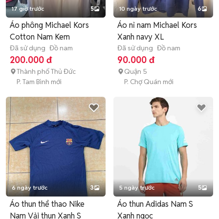
17 giờ trước
5
10 ngày trước
6
Áo phông Michael Kors
Áo nỉ nam Michael Kors
Cotton Nam Kem
Xanh navy XL
Đã sử dụng
Đồ nam
Đã sử dụng
Đồ nam
200.000 đ
90.000 đ
Thành phố Thủ Đức
Quận 5
P. Tam Bình mới
P. Chợ Quán mới
6 ngày trước
3
5 ngày trước
5
Áo thun thể thao Nike
Áo thun Adidas Nam S
Nam Vải thun Xanh S
Xanh ngọc