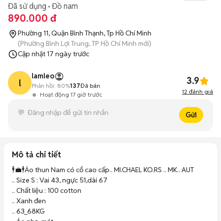
Đã sử dụng
Đồ nam
890.000 đ
Phường 11, Quận Bình Thạnh, Tp Hồ Chí Minh
(Phường Bình Lợi Trung, TP Hồ Chí Minh mới)
Cập nhật
17 ngày trước
lamleo
3.9
l
Phản hồi:
80%
137
Đã bán
12
đánh giá
Hoạt động 17 giờ trước
Gửi
Mô tả chi tiết
🕴️💼🕴️Áo thun Nam có cổ cao cấp.. MI.CHAEL KO.RS .. MK.. AUT

.. Size S : Vai 43, ngực 51,dài 67

.. Chất liệu : 100 cotton

.. Xanh đen

.. 63_68KG 
