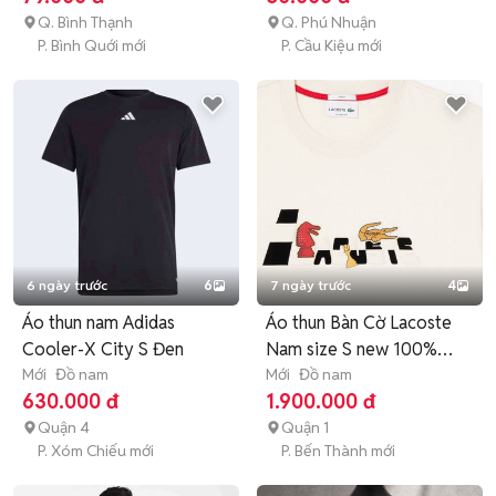
Q. Bình Thạnh
Q. Phú Nhuận
P. Bình Quới mới
P. Cầu Kiệu mới
6 ngày trước
6
7 ngày trước
4
Áo thun nam Adidas
Áo thun Bàn Cờ Lacoste
Cooler-X City S Đen
Nam size S new 100%
Mới
Đồ nam
fulltag
Mới
Đồ nam
630.000 đ
1.900.000 đ
Quận 4
Quận 1
P. Xóm Chiếu mới
P. Bến Thành mới