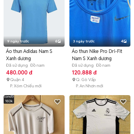
9 ngày trước
6
3 ngày trước
4
Áo thun Adidas Nam S
Áo thun Nike Pro Dri-Fit
Xanh dương
Nam S Xanh dương
Đã sử dụng
Đồ nam
Đã sử dụng
Đồ nam
480.000 đ
120.888 đ
Quận 4
Q. Gò Vấp
P. Xóm Chiếu mới
P. An Nhơn mới