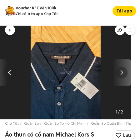
Voucher KFC đến 100k
Tải app
Chỉ có trên app Chợ Tốt
1
/
2
Chợ Tốt
Quần áo
Quần áo Tp Hồ Chí Minh
Quần áo Quận Bình Thạnh
Áo thun có cổ nam Michael Kors S
Lưu