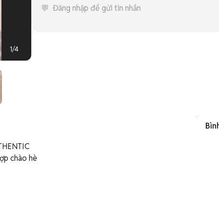
1
/
4
Bìn
THENTIC 

ợp chào hè
