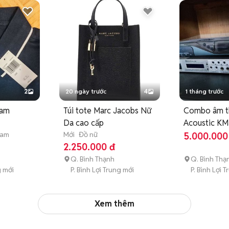
2
20 ngày trước
4
1 tháng trước
nam
Túi tote Marc Jacobs Nữ
Combo âm t
Da cao cấp
Acoustic KM
nam
Mới
Đồ nữ
dụng
5.000.000
2.250.000 đ
Q. Bình Thạnh
Q. Bình Thạ
g mới
P. Bình Lợi Trung mới
P. Bình Lợi 
Xem thêm