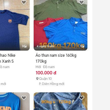
3
4 ngày trước
1
thao Nike
Áo thun nam size 160kg
n Xanh S
170kg
ồ nam
Mới
Đồ nam
100.000 đ
Quận 10
 mới
P. Diên Hồng mới