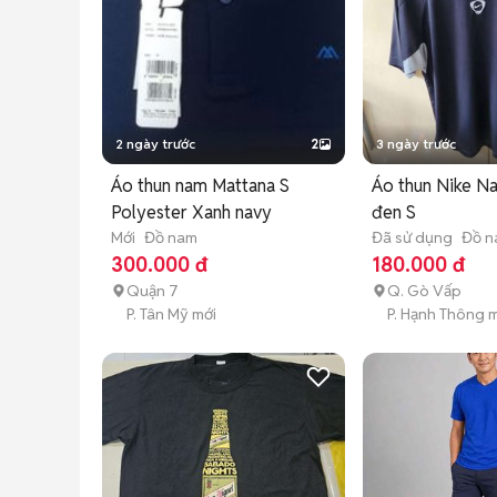
2 ngày trước
2
3 ngày trước
Áo thun nam Mattana S
Áo thun Nike Na
Polyester Xanh navy
đen S
Mới
Đồ nam
Đã sử dụng
Đồ 
300.000 đ
180.000 đ
Quận 7
Q. Gò Vấp
P. Tân Mỹ mới
P. Hạnh Thông 