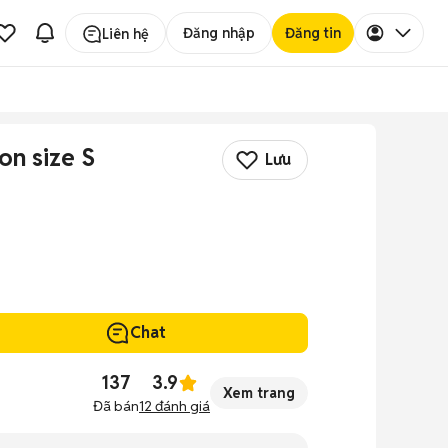
Đăng nhập
Đăng tin
Liên hệ
on size S
Lưu
Chat
137
3.9
Xem trang
Đã bán
12
đánh giá