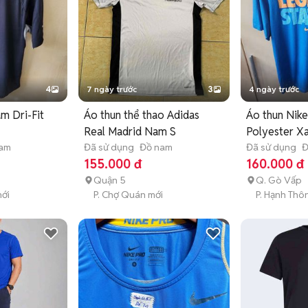
4
7 ngày trước
3
4 ngày trước
m Dri-Fit
Áo thun thể thao Adidas
Áo thun Nik
Real Madrid Nam S
Polyester X
nam
Đã sử dụng
Đồ nam
Đã sử dụng
Đ
155.000 đ
160.000 đ
Quận 5
Q. Gò Vấp
mới
P. Chợ Quán mới
P. Hạnh Thô