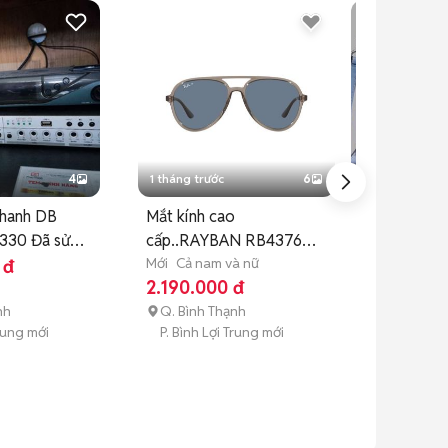
4
1 tháng trước
6
1 tháng trước
hanh DB
Mắt kính cao
Túi xách Nữ 
330 Đã sử
cấp..RAYBAN RB4376
Lagerfeld Sa
POLARIZED..AUTHENT
Mới
Cả nam và nữ
Mới
Đồ nữ
 đ
2.190.000 đ
1.890.000
nh
Q. Bình Thạnh
Q. Bình Thạ
Trung mới
P. Bình Lợi Trung mới
P. Bình Lợi 