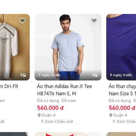
3
7 ngày trước
4
9 ngày trước
m Dri-Fit
Áo thun Adidas Run It Tee
Áo thun chạy
HB7476 Nam S, M
Nam Size S 
nam
Đã sử dụng
Đồ nam
Đã sử dụng
Đ
560.000 đ
560.000 đ
Quận 4
Quận 4
mới
P. Xóm Chiếu mới
P. Xóm Chiế