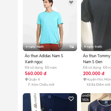
6 ngày trước
5
8 ngày trước
Áo thun Adidas Nam S
Áo thun Tommy 
Xanh ngọc
Nam S Đen
Đã sử dụng
Đồ nam
Đã sử dụng
Đồ 
560.000 đ
200.000 đ
Quận 4
Huyện Hóc Mô
P. Xóm Chiếu mới
Xã Bà Điểm mới