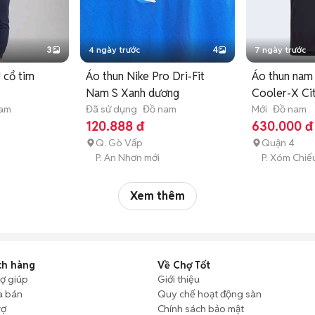
3
4 ngày trước
4
7 ngày trước
 cổ tim
Áo thun Nike Pro Dri-Fit
Áo thun nam
Nam S Xanh dương
Cooler-X Ci
nam
Đã sử dụng
Đồ nam
Mới
Đồ nam
120.888 đ
630.000 đ
Q. Gò Vấp
Quận 4
P. An Nhơn mới
P. Xóm Chiế
Xem thêm
ch hàng
Về Chợ Tốt
rợ giúp
Giới thiệu
a bán
Quy chế hoạt động sàn
rợ
Chính sách bảo mật