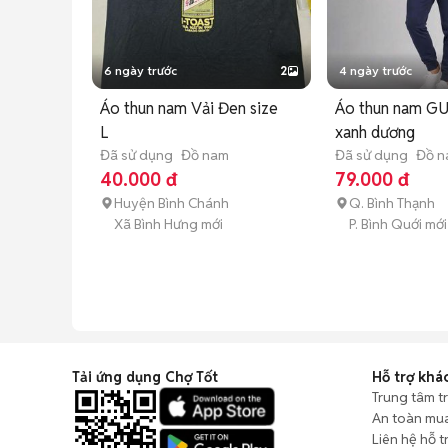
6 ngày trước
2
4 ngày trước
Áo thun nam Vải Đen size
Áo thun nam GU
L
xanh dương
Đã sử dụng
Đồ nam
Đã sử dụng
Đồ 
40.000 đ
79.000 đ
Huyện Bình Chánh
Q. Bình Thạnh
Xã Bình Hưng mới
P. Bình Quới mới
Tải ứng dụng Chợ Tốt
Hỗ trợ khá
Trung tâm t
An toàn mu
Liên hệ hỗ t