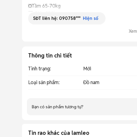
❎Tầm 65-70kg 

🏧 Giá : 890k
SĐT liên hệ:
090758***
Hiện số
Xem
Thông tin chi tiết
Tình trạng
:
Mới
Loại sản phẩm
:
Đồ nam
Bạn có sản phẩm tương tự?
Tin rao khác của lamleo