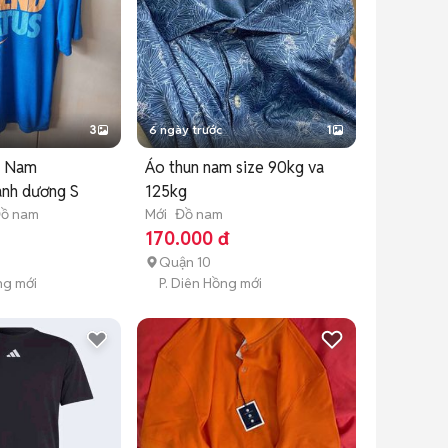
3
6 ngày trước
1
e Nam
Áo thun nam size 90kg va
anh dương S
125kg
ồ nam
Mới
Đồ nam
170.000 đ
Quận 10
ng mới
P. Diên Hồng mới