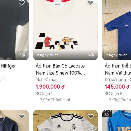
3
8 ngày trước
4
7 ngày trước
Hilfiger
Áo thun Bàn Cờ Lacoste
Áo thun thể 
Nam size S new 100%
Nam Vải thu
nam
fulltag
Mới
Đồ nam
Đã sử dụng
Đ
1.900.000 đ
145.000 đ
n
Quận 1
Quận 5
P. Bến Thành mới
P. Chợ Quán