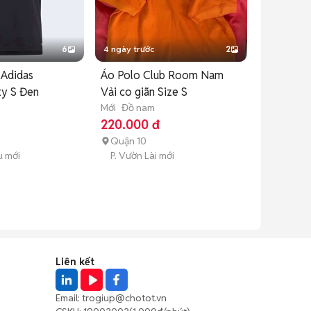
6
4 ngày trước
2
 Adidas
Áo Polo Club Room Nam
ty S Đen
Vải co giãn Size S
Mới
Đồ nam
220.000 đ
Quận 10
u mới
P. Vườn Lài mới
Liên kết
Email:
trogiup@chotot.vn