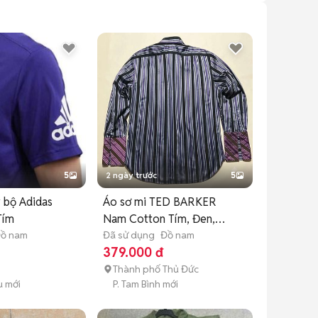
5
2 ngày trước
5
 bộ Adidas
Áo sơ mi TED BARKER
Tím
Nam Cotton Tím, Đen,
ồ nam
Trắng
Đã sử dụng
Đồ nam
379.000 đ
Thành phố Thủ Đức
u mới
P. Tam Bình mới