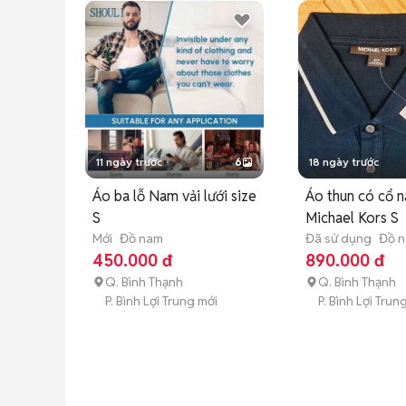
11 ngày trước
6
18 ngày trước
Áo ba lỗ Nam vải lưới size
Áo thun có cổ 
S
Michael Kors S
Mới
Đồ nam
Đã sử dụng
Đồ 
450.000 đ
890.000 đ
Q. Bình Thạnh
Q. Bình Thạnh
P. Bình Lợi Trung mới
P. Bình Lợi Trun