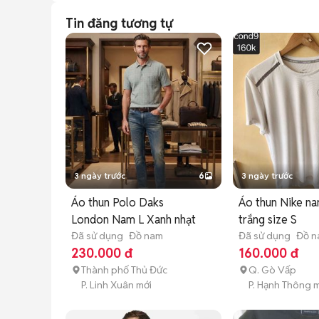
Tin đăng tương tự
3 ngày trước
6
3 ngày trước
Áo thun Polo Daks
Áo thun Nike na
London Nam L Xanh nhạt
trắng size S
Đã sử dụng
Đồ nam
Đã sử dụng
Đồ 
230.000 đ
160.000 đ
Thành phố Thủ Đức
Q. Gò Vấp
P. Linh Xuân mới
P. Hạnh Thông 