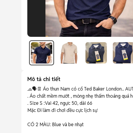
Mô tả chi tiết
🧢🗣️👖 Áo thun Nam có cổ Ted Baker London.. AU
. Áo chất mềm mướt , mỏng nhẹ thấm thoáng quá h
. Size S :Vai 42, ngực 50, dài 66

Mặc Đi làm đi chơi đều cực lịch sự 

CÓ 2 MÀU: Blue và be nhạt
