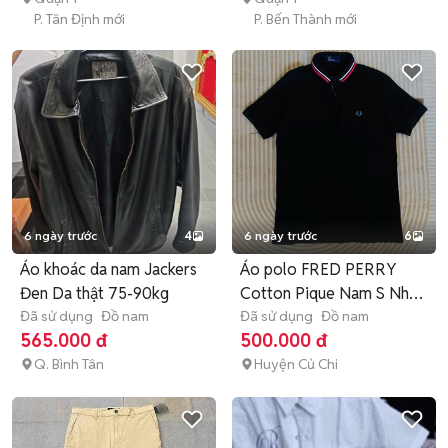
P. Tân Định mới
P. Bến Thành mới
6 ngày trước
4
6 ngày trước
6
Áo khoác da nam Jackers
Áo polo FRED PERRY
Đen Da thật 75-90kg
Cotton Pique Nam S Nhật
Đã sử dụng
Đồ nam
Bản
Đã sử dụng
Đồ nam
565.000 đ
500.000 đ
Q. Bình Tân
Huyện Củ Chi