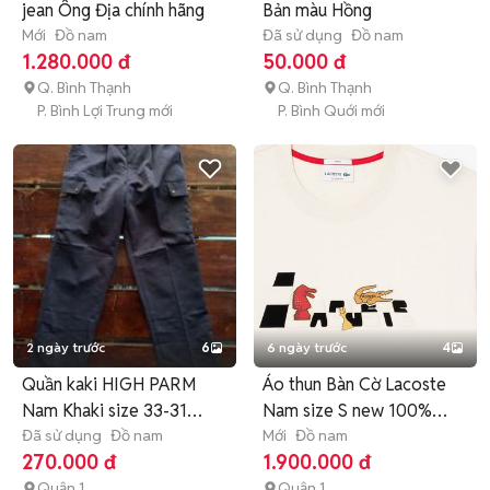
jean Ông Địa chính hãng
Bản màu Hồng
Mới
Đồ nam
Đã sử dụng
Đồ nam
1.280.000 đ
50.000 đ
Q. Bình Thạnh
Q. Bình Thạnh
P. Bình Lợi Trung mới
P. Bình Quới mới
2 ngày trước
6
6 ngày trước
4
Quần kaki HIGH PARM
Áo thun Bàn Cờ Lacoste
Nam Khaki size 33-31
Nam size S new 100%
Nhật Bản
Đã sử dụng
Đồ nam
fulltag
Mới
Đồ nam
270.000 đ
1.900.000 đ
Quận 1
Quận 1