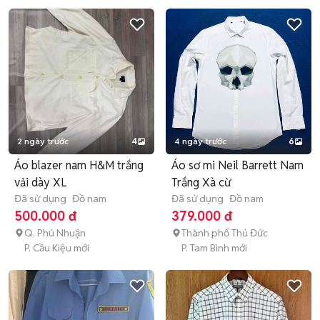
2 ngày trước
4
4 ngày trước
6
Áo blazer nam H&M trắng
Áo sơ mi Neil Barrett Nam
vải dày XL
Trắng Xà cừ
Đã sử dụng
Đồ nam
Đã sử dụng
Đồ nam
500.000 đ
379.000 đ
Q. Phú Nhuận
Thành phố Thủ Đức
P. Cầu Kiệu mới
P. Tam Bình mới