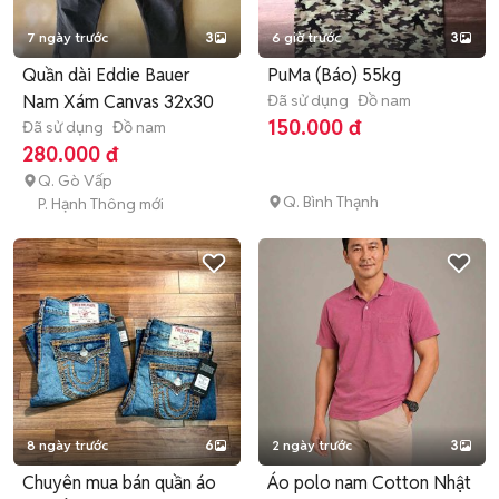
7 ngày trước
3
6 giờ trước
3
Quần dài Eddie Bauer
PuMa (Báo) 55kg
Nam Xám Canvas 32x30
Đã sử dụng
Đồ nam
150.000 đ
Đã sử dụng
Đồ nam
280.000 đ
Q. Gò Vấp
Q. Bình Thạnh
P. Hạnh Thông mới
8 ngày trước
6
2 ngày trước
3
Chuyên mua bán quần áo
Áo polo nam Cotton Nhật