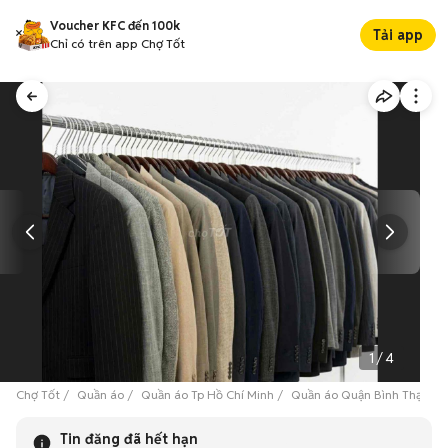
Voucher KFC đến 100k
Tải app
Chỉ có trên app Chợ Tốt
1
/
4
Chợ Tốt
Quần áo
Quần áo Tp Hồ Chí Minh
Quần áo Quận Bình Thạnh
Tin đăng đã hết hạn