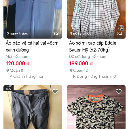
3 ngày trước
2
5 ngày trước
5
Áo bảo vệ cả hai vai 48cm
Áo sơ mi cao cấp Eddie
xanh dương
Bauer Mỹ (62-70kg)
Mới
Đồ nam
Đã sử dụng
Đồ nam
120.000 đ
199.000 đ
Quận 8
Quận 12
P. Chánh Hưng mới
P. Đông Hưng Thuận mới