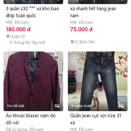
3 quần z32 *** xả kho bao
xả nhanh hết hàng jean
dhip toàn quốc
nam
Mới
Đồ nam
Mới
Đồ nam
180.000 đ
75.000 đ
Quận 12
Q. Bình Tân
P. Trung Mỹ Tây mới
Tin nổi bật
2
9 ngày trước
3
Áo khoác blazer nam đỏ
Quần jean cực xịn size 31
đô vải
xả
Đã sử dụng
Đồ nam
Mới
Đồ nam