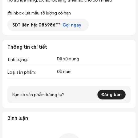
Hỗ trợ lựa hàng, lọc áo lỗi, tặng thêm áo cho đơn nhiều

📩 Inbox lựa mẫu số lượng có hạn
SĐT liên hệ:
086986***
Gọi ngay
Thông tin chi tiết
Đã sử dụng
Tình trạng
:
Đồ nam
Loại sản phẩm
:
Bạn có sản phẩm tương tự?
Đăng bán
Bình luận