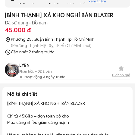
Xem thêm
Thông tin mang tính tham khảo và bạn không thể liên hệ
với người bán. Bạn hãy tham khảo thêm các tin đăng
[BÌNH THẠNH] XẢ KHO NGHỈ BÁN BLAZER
tương tự khác dưới đây nhé!
Đã sử dụng
Đồ nam
45.000 đ
Phường 25, Quận Bình Thạnh, Tp Hồ Chí Minh
(Phường Thạnh Mỹ Tây, TP Hồ Chí Minh mới)
Cập nhật
2 tháng trước
LYEN
Phản hồi:
--
0
Đã bán
0
đánh giá
Hoạt động 3 ngày trước
Mô tả chi tiết
[BÌNH THẠNH] XẢ KHO NGHỈ BÁN BLAZER

Chỉ từ 45K/áo – dọn toàn bộ kho

Mua càng nhiều giảm càng mạnh
