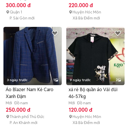
300.000 đ
220.000 đ
Quận 1
Huyện Hóc Môn
P. Sài Gòn mới
Xã Bà Điểm mới
3 ngày trước
1
9 ngày trước
2
Áo Blazer Nam Kẻ Caro
xả rẻ Bộ quần áo Vải đũi
Xanh Đậm
46-57kg
Mới
Đồ nam
Mới
Đồ nam
250.000 đ
120.000 đ
Thành phố Thủ Đức
Huyện Hóc Môn
P. An Khánh mới
Xã Bà Điểm mới