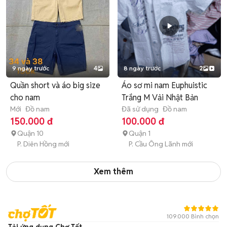
9 ngày trước
4
8 ngày trước
2
Quần short và áo big size
Áo sơ mi nam Euphuistic
cho nam
Trắng M Vải Nhật Bản
Mới
Đồ nam
Đã sử dụng
Đồ nam
150.000 đ
100.000 đ
Quận 10
Quận 1
P. Diên Hồng mới
P. Cầu Ông Lãnh mới
Xem thêm
109.000 Bình chọn