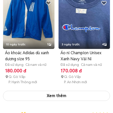
10 ngày trước
1
3 ngày trước
4
Áo khoác Adidas dù xanh
Áo nỉ Champion Unisex
dương size 95
Xanh Navy Vải Nỉ
Đã sử dụng
Cả nam và nữ
Đã sử dụng
Cả nam và nữ
180.000 đ
170.008 đ
Q. Gò Vấp
Q. Gò Vấp
P. Hạnh Thông mới
P. An Nhơn mới
Xem thêm