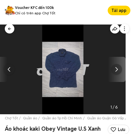
Voucher KFC đến 100k
Tải app
Chỉ có trên app Chợ Tốt
1
/
6
Chợ Tốt
Quần áo
Quần áo Tp Hồ Chí Minh
Quần áo Quận Gò Vấp
Áo
Áo khoác kaki Obey Vintage U.S Xanh
Lưu