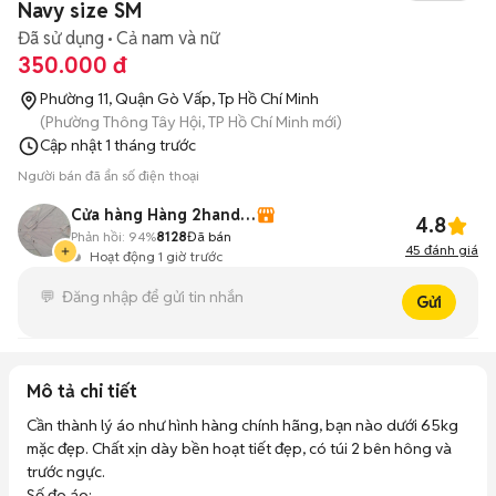
Navy size SM
Đã sử dụng
Cả nam và nữ
350.000 đ
Phường 11, Quận Gò Vấp, Tp Hồ Chí Minh
(Phường Thông Tây Hội, TP Hồ Chí Minh mới)
Cập nhật
1 tháng trước
Người bán đã ẩn số điện thoại
Cửa hàng Hàng 2handsgood
4.8
Phản hồi:
94%
8128
Đã bán
45
đánh giá
Hoạt động 1 giờ trước
Gửi
Mô tả chi tiết
Cần thành lý áo như hình hàng chính hãng, bạn nào dưới 65kg 
mặc đẹp. Chất xịn dày bền hoạt tiết đẹp, có túi 2 bên hông và 
trước ngực. 

Số đo áo:    
