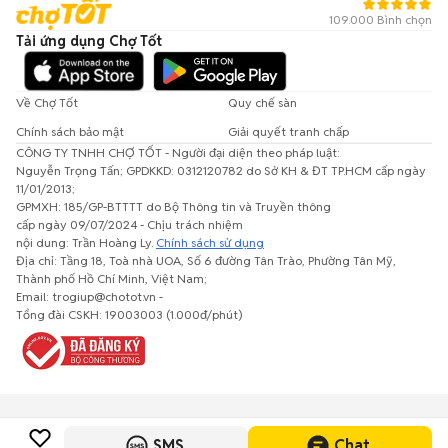
109.000 Bình chọn
Tải ứng dụng Chợ Tốt
Về Chợ Tốt
Quy chế sàn
Chính sách bảo mật
Giải quyết tranh chấp
CÔNG TY TNHH CHỢ TỐT - Người đại diện theo pháp luật:
Nguyễn Trọng Tấn; GPDKKD: 0312120782 do Sở KH & ĐT TP.HCM cấp ngày
11/01/2013;
GPMXH: 185/GP-BTTTT do Bộ Thông tin và Truyền thông
cấp ngày 09/07/2024 - Chịu trách nhiệm
nội dung: Trần Hoàng Ly.
Chính sách sử dụng
Địa chỉ: Tầng 18, Toà nhà UOA, Số 6 đường Tân Trào, Phường Tân Mỹ,
Thành phố Hồ Chí Minh, Việt Nam;
Email: trogiup@chotot.vn -
Tổng đài CSKH: 19003003 (1.000đ/phút)
SMS
Chat