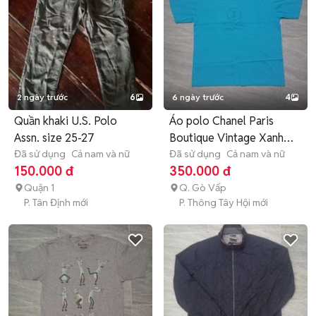
2 ngày trước
6
6 ngày trước
4
Quần khaki U.S. Polo
Áo polo Chanel Paris
Assn. size 25-27
Boutique Vintage Xanh
Đã sử dụng
Cả nam và nữ
size M
Đã sử dụng
Cả nam và nữ
150.000 đ
350.000 đ
Quận 1
Q. Gò Vấp
P. Tân Định mới
P. Thông Tây Hội mới