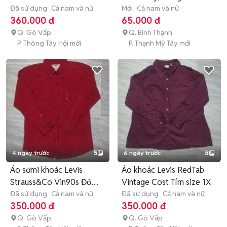
Đã sử dụng
Cả nam và nữ
Mới
Cả nam và nữ
360.000 đ
65.000 đ
Q. Gò Vấp
Q. Bình Thạnh
P. Thông Tây Hội mới
P. Thạnh Mỹ Tây mới
4 ngày trước
5
6 ngày trước
6
Áo sơmi khoác Levis
Áo khoác Levis RedTab
Strauss&Co Vin90s Đỏ
Vintage Cost Tím size 1X
size SM
Đã sử dụng
Cả nam và nữ
Đã sử dụng
Cả nam và nữ
350.000 đ
350.000 đ
Q. Gò Vấp
Q. Gò Vấp