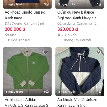
6 ngày trước
5
5 ngày trước
6
Áo khoác Uniqlo Unisex
Quần dù New Balance
Xanh navy
BigLogo Xanh Navy size
Đã sử dụng
Cả nam và nữ
SM
Đã sử dụng
Cả nam và nữ
200.000 đ
320.000 đ
Quận 11
Q. Gò Vấp
P. Hòa Bình mới
P. Thông Tây Hội mới
6 ngày trước
6
2 ngày trước
1
Áo khoác nỉ Adidas
Áo khoác Vải dù Unisex
Vin00s U.S Xanh Lá size S
Xanh navy, Trắng