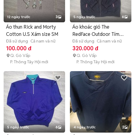
12 ngày trước
3
5 ngày trước
6
Áo thun Rick and Morty
Áo khoác gió The
Cotton U.S Xám size SM
RedFace Outdoor Tím
Đã sử dụng
Cả nam và nữ
Xanh size M
Đã sử dụng
Cả nam và nữ
100.000 đ
320.000 đ
Q. Gò Vấp
Q. Gò Vấp
P. Thông Tây Hội mới
P. Thông Tây Hội mới
5 ngày trước
6
4 ngày trước
2