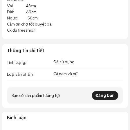
Vai:              43cm

Dài:              69cm

Ngực:           50cm

Cảm ơn chợ tốt duyệt bài. 

Ck đủ freeship.1
Thông tin chi tiết
Đã sử dụng
Tình trạng
:
Cả nam và nữ
Loại sản phẩm
:
Bạn có sản phẩm tương tự?
Đăng bán
Bình luận