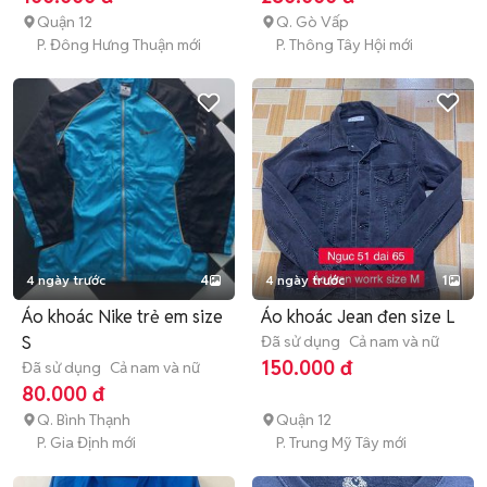
Quận 12
Q. Gò Vấp
P. Đông Hưng Thuận mới
P. Thông Tây Hội mới
4 ngày trước
4
4 ngày trước
1
Áo khoác Nike trẻ em size
Áo khoác Jean đen size L
S
Đã sử dụng
Cả nam và nữ
150.000 đ
Đã sử dụng
Cả nam và nữ
80.000 đ
Q. Bình Thạnh
Quận 12
P. Gia Định mới
P. Trung Mỹ Tây mới