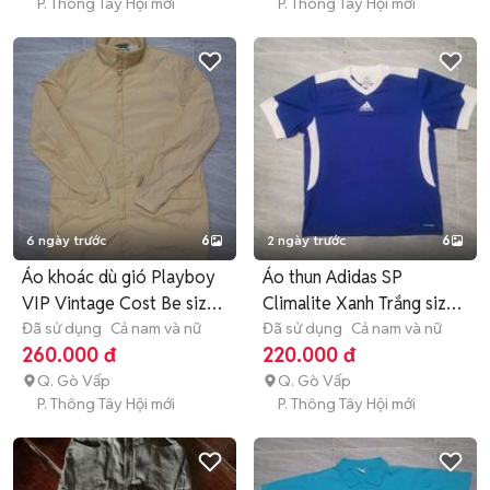
P. Thông Tây Hội mới
P. Thông Tây Hội mới
6 ngày trước
6
2 ngày trước
6
Áo khoác dù gió Playboy
Áo thun Adidas SP
VIP Vintage Cost Be size
Climalite Xanh Trắng size
M
Đã sử dụng
Cả nam và nữ
SM
Đã sử dụng
Cả nam và nữ
260.000 đ
220.000 đ
Q. Gò Vấp
Q. Gò Vấp
P. Thông Tây Hội mới
P. Thông Tây Hội mới