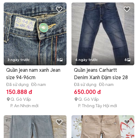
3 ngày trước
6
4 ngày trước
6
Quần jean nam xanh Jean
Quần jeans Carhartt
size 94-96cm
Denim Xanh Đậm size 28
Đã sử dụng
Đồ nam
Đã sử dụng
Đồ nam
150.888 đ
650.000 đ
Q. Gò Vấp
Q. Gò Vấp
P. An Nhơn mới
P. Thông Tây Hội mới