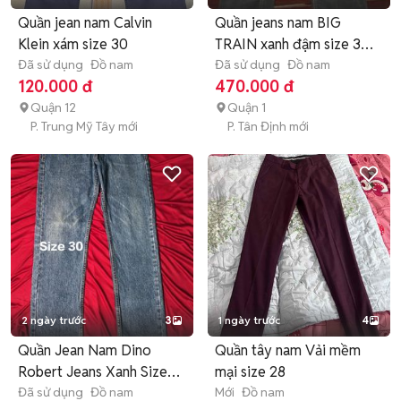
Quần jean nam Calvin
Quần jeans nam BIG
Klein xám size 30
TRAIN xanh đậm size 30-
Đã sử dụng
Đồ nam
28
Đã sử dụng
Đồ nam
120.000 đ
470.000 đ
Quận 12
Quận 1
P. Trung Mỹ Tây mới
P. Tân Định mới
2 ngày trước
3
1 ngày trước
4
Quần Jean Nam Dino
Quần tây nam Vải mềm
Robert Jeans Xanh Size
mại size 28
30
Đã sử dụng
Đồ nam
Mới
Đồ nam