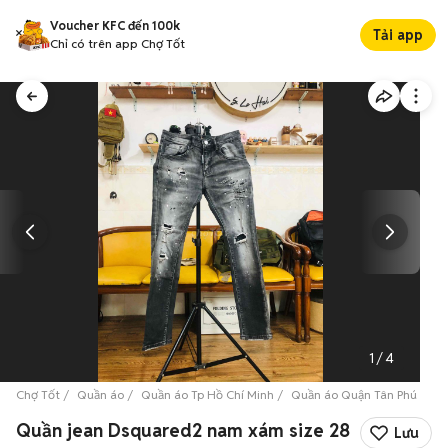
Voucher KFC đến 100k
Tải app
Chỉ có trên app Chợ Tốt
1
/
4
Chợ Tốt
Quần áo
Quần áo Tp Hồ Chí Minh
Quần áo Quận Tân Phú
Qu
Quần jean Dsquared2 nam xám size 28
Lưu