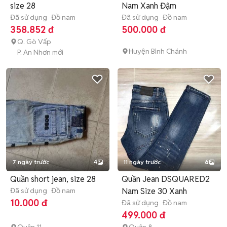
size 28
Nam Xanh Đậm
Đã sử dụng
Đồ nam
Đã sử dụng
Đồ nam
358.852 đ
500.000 đ
Q. Gò Vấp
Huyện Bình Chánh
P. An Nhơn mới
7 ngày trước
4
11 ngày trước
6
Quần short jean, size 28
Quần Jean DSQUARED2
Đã sử dụng
Đồ nam
Nam Size 30 Xanh
10.000 đ
Đã sử dụng
Đồ nam
499.000 đ