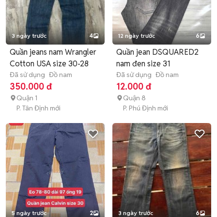
3 ngày trước
4
12 ngày trước
6
Quần jeans nam Wrangler
Quần jean DSQUARED2
Cotton USA size 30-28
nam đen size 31
Đã sử dụng
Đồ nam
Đã sử dụng
Đồ nam
350.000 đ
12.000 đ
Quận 1
Quận 8
P. Tân Định mới
P. Phú Định mới
5 ngày trước
2
3 ngày trước
6