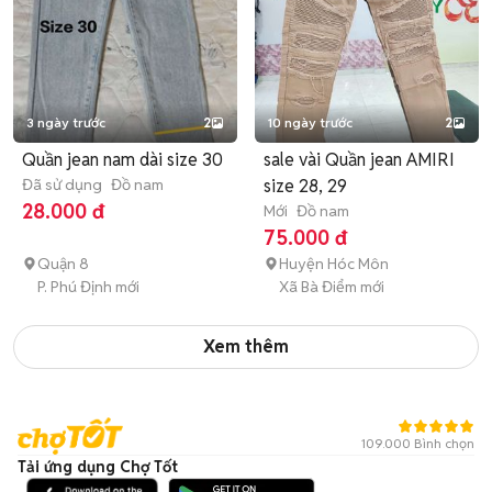
3 ngày trước
2
10 ngày trước
2
Quần jean nam dài size 30
sale vài Quần jean AMIRI
Đã sử dụng
Đồ nam
size 28, 29
28.000 đ
Mới
Đồ nam
75.000 đ
Quận 8
Huyện Hóc Môn
P. Phú Định mới
Xã Bà Điểm mới
Xem thêm
109.000 Bình chọn
Tải ứng dụng Chợ Tốt