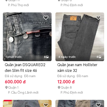
Quận 11
Quận 8
P. Phú Thọ mới
P. Phú Định mới
1 phút trước
6
4 ngày trước
6
Quần jean DSQUARED2
Quần jean nam Hollister
đen Slim fit size 46
xám size 32
Đã sử dụng
Đồ nam
Đã sử dụng
Đồ nam
600.000 đ
12.000 đ
Quận 1
Quận 8
P. Cầu Ông Lãnh mới
P. Phú Định mới