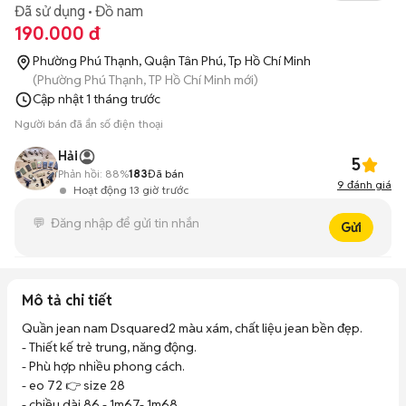
Đã sử dụng
Đồ nam
190.000 đ
Phường Phú Thạnh, Quận Tân Phú, Tp Hồ Chí Minh
(Phường Phú Thạnh, TP Hồ Chí Minh mới)
Cập nhật
1 tháng trước
Người bán đã ẩn số điện thoại
Hải
5
Phản hồi:
88%
183
Đã bán
9
đánh giá
Hoạt động 13 giờ trước
Gửi
Mô tả chi tiết
Quần jean nam Dsquared2 màu xám, chất liệu jean bền đẹp. 

- Thiết kế trẻ trung, năng động. 

- Phù hợp nhiều phong cách.

- eo 72 👉 size 28 

- chiều dài 86 - 1m67- 1m68 
