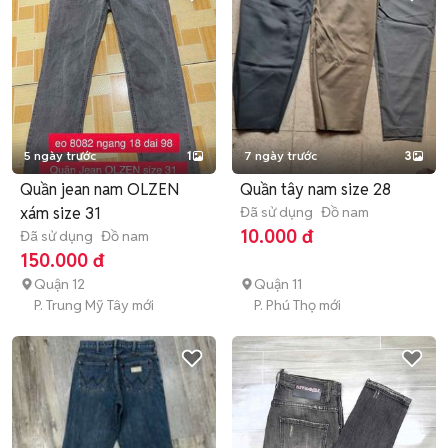
5 ngày trước
1
7 ngày trước
3
Quần jean nam OLZEN
Quần tây nam size 28
xám size 31
Đã sử dụng
Đồ nam
10.000 đ
Đã sử dụng
Đồ nam
150.000 đ
Quận 12
Quận 11
P. Trung Mỹ Tây mới
P. Phú Thọ mới