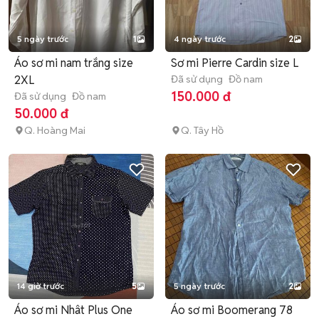
5 ngày trước
1
4 ngày trước
2
Áo sơ mi nam trắng size
Sơ mi Pierre Cardin size L
2XL
Đã sử dụng
Đồ nam
150.000 đ
Đã sử dụng
Đồ nam
50.000 đ
Q. Hoàng Mai
Q. Tây Hồ
14 giờ trước
5
5 ngày trước
2
Áo sơ mi Nhât Plus One
Áo sơ mi Boomerang 78