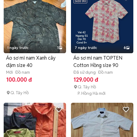
1 ngày trước
1
7 ngày trước
6
Áo sơ mi nam Xanh cây
Áo sơ mi nam TOPTEN
đậm size 40
Cotton Hồng size 90
Mới
Đồ nam
Đã sử dụng
Đồ nam
100.000 đ
129.000 đ
Q. Tây Hồ
Q. Tây Hồ
P. Hồng Hà mới