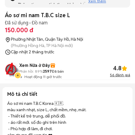
Xem thêm
Thông tin mang tính tham khảo và bạn không thể liên hệ
với người bán. Bạn hãy tham khảo thêm các tin đăng
Áo sơ mi nam T.B.C size L
tương tự khác dưới đây nhé!
Đã sử dụng
Đồ nam
150.000 đ
Phường Nhật Tân, Quận Tây Hồ, Hà Nội
(Phường Hồng Hà, TP Hà Nội mới)
Cập nhật
2 tháng trước
Xem Nữa ở Đây
4.8
Phản hồi:
89%
2597
Đã bán
56
đánh giá
Hoạt động 11 giờ trước
Mô tả chi tiết
Áo sơ mi nam T.B.C Korea 🇰🇷. 

màu xanh nhạt, size L, chất mềm, nhẹ, mát.

 - Thiết kế trẻ trung, dễ phối đồ. 

 - áo rất mới. số đo ghi trên hình 

 - Phù hợp đi làm, đi chơi.
