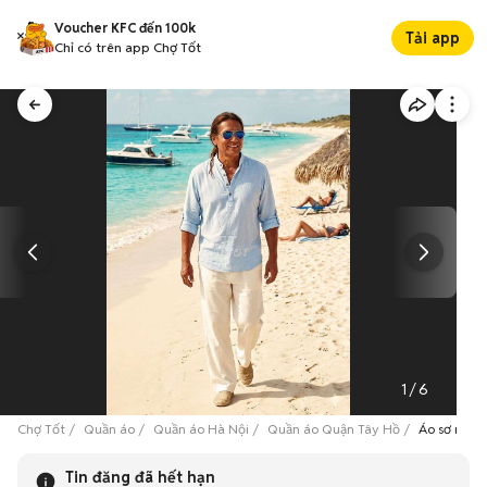
Voucher KFC đến 100k
Tải app
Chỉ có trên app Chợ Tốt
1
/
6
Chợ Tốt
Quần áo
Quần áo Hà Nội
Quần áo Quận Tây Hồ
Áo sơ mi na
Tin đăng đã hết hạn