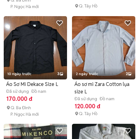
Q. Ba Đình
Q. Tây Hồ
P. Ngọc Hà mới
10 ngày trước
3
2 ngày trước
2
Áo Sơ Mi Dekace Size L
Áo sơ mi Zara Cotton lụa
Đã sử dụng
Đồ nam
size L
170.000 đ
Đã sử dụng
Đồ nam
120.000 đ
Q. Ba Đình
Q. Tây Hồ
P. Ngọc Hà mới