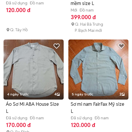
Đã sử dụng
Đồ nam
mềm size L
120.000 đ
Mới
Đồ nam
399.000 đ
Q. Hai Bà Trưng
Q. Tây Hồ
P. Bạch Mai mới
4 ngày trước
4
5 ngày trước
2
Áo Sơ Mi ABA House Size
Sơ mi nam FairFax Mỹ size
L
L
Đã sử dụng
Đồ nam
Đã sử dụng
Đồ nam
170.000 đ
120.000 đ