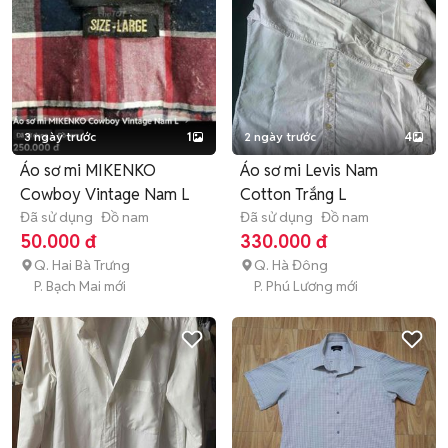
3 ngày trước
1
2 ngày trước
4
Áo sơ mi MIKENKO
Áo sơ mi Levis Nam
Cowboy Vintage Nam L
Cotton Trắng L
Đã sử dụng
Đồ nam
Đã sử dụng
Đồ nam
50.000 đ
330.000 đ
Q. Hai Bà Trưng
Q. Hà Đông
P. Bạch Mai mới
P. Phú Lương mới