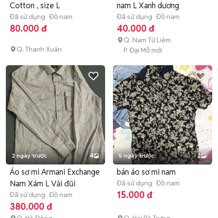
Cotton , size L
nam L Xanh dương
Đã sử dụng
Đồ nam
Đã sử dụng
Đồ nam
80.000 đ
40.000 đ
Q. Nam Từ Liêm
Q. Thanh Xuân
P. Đại Mỗ mới
2 ngày trước
4
5 ngày trước
2
Áo sơ mi Armani Exchange
bán áo sơ mi nam
Nam Xám L Vải đũi
Đã sử dụng
Đồ nam
15.000 đ
Đã sử dụng
Đồ nam
380.000 đ