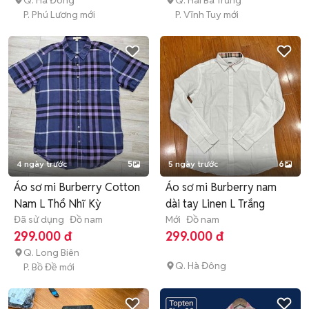
Q. Hà Đông
Q. Hai Bà Trưng
P. Phú Lương mới
P. Vĩnh Tuy mới
4 ngày trước
5
5 ngày trước
6
Áo sơ mi Burberry Cotton
Áo sơ mi Burberry nam
Nam L Thổ Nhĩ Kỳ
dài tay Linen L Trắng
Đã sử dụng
Đồ nam
Mới
Đồ nam
299.000 đ
299.000 đ
Q. Long Biên
Q. Hà Đông
P. Bồ Đề mới