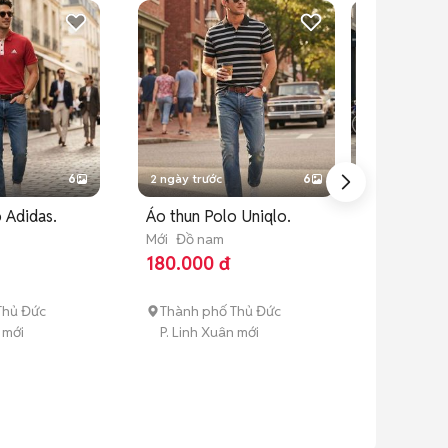
6
2 ngày trước
6
2 ngày trước
 Adidas.
Áo thun Polo Uniqlo.
Áo thun thể
Mới
Đồ nam
Beanpole Go
180.000 đ
giãn
Đã sử dụng
Đ
210.000 đ
Thủ Đức
Thành phố Thủ Đức
Thành phố 
 mới
P. Linh Xuân mới
P. Linh Xuân