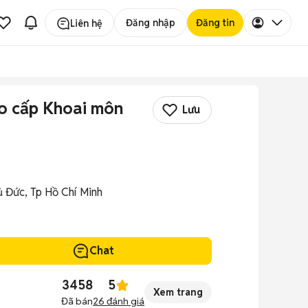
Đăng nhập
Đăng tin
Liên hệ
o cấp Khoai môn
Lưu
ủ Đức, Tp Hồ Chí Minh
Chat
3458
5
Xem trang
Đã bán
26
đánh giá