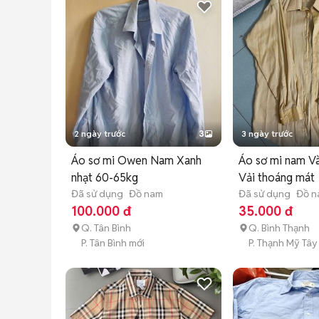
2 ngày trước
3
3 ngày trước
Áo sơ mi Owen Nam Xanh
Áo sơ mi nam V
nhạt 60-65kg
Vải thoáng mát
Đã sử dụng
Đồ nam
Đã sử dụng
Đồ 
100.000 đ
35.000 đ
Q. Tân Bình
Q. Bình Thạnh
P. Tân Bình mới
P. Thạnh Mỹ Tây