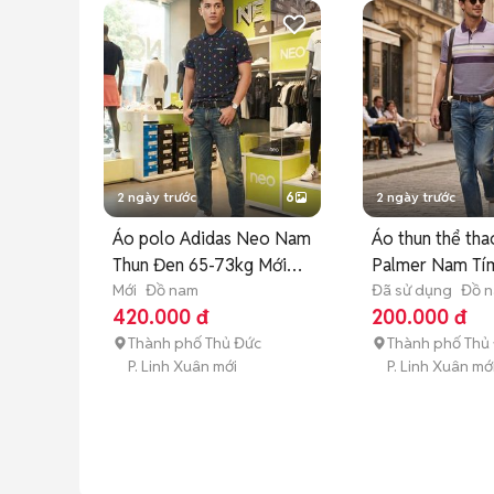
2 ngày trước
6
2 ngày trước
Áo polo Adidas Neo Nam
Áo thun thể tha
Thun Đen 65-73kg Mới
Palmer Nam Tí
99%
Mới
Đồ nam
Đã sử dụng
Đồ 
420.000 đ
200.000 đ
Thành phố Thủ Đức
Thành phố Thủ
P. Linh Xuân mới
P. Linh Xuân mớ