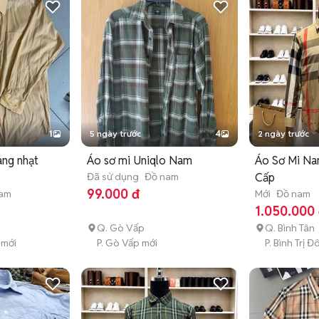
1
5 ngày trước
4
2 ngày trước
àng nhạt
Áo sơ mi Uniqlo Nam
Áo Sơ Mi N
Đã sử dụng
Đồ nam
Cấp
99.000 đ
nam
Mới
Đồ nam
1.050.000
Q. Gò Vấp
Q. Bình Tân
 mới
P. Gò Vấp mới
P. Bình Trị 