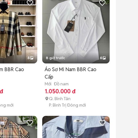
6
8 giờ trước
6
am BBR Cao
Áo Sơ Mi Nam BBR Cao
Cấp
Mới
Đồ nam
 đ
1.050.000 đ
Q. Bình Tân
Đông mới
P. Bình Trị Đông mới