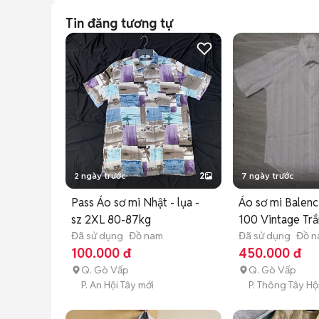
Tin đăng tương tự
2 ngày trước
2
7 ngày trước
Pass Áo sơ mi Nhật - lụa -
Áo sơ mi Balenc
sz 2XL 80-87kg
100 Vintage Trắ
Đã sử dụng
Đồ nam
Đã sử dụng
Đồ 
100.000 đ
450.000 đ
Q. Gò Vấp
Q. Gò Vấp
P. An Hội Tây mới
P. Thông Tây Hộ