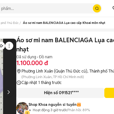
 phố Thủ Đức
Áo sơ mi nam BALENCIAGA Lụa cao cấp Khoai môn nhạt
Áo sơ mi nam BALENCIAGA Lụa ca
nhạt
Đã sử dụng
Đồ nam
1.100.000 đ
Phường Linh Xuân (Quận Thủ Đức cũ), Thành phố Th
(Phường Linh Xuân, TP Hồ Chí Minh mới)
Cập nhật
1 tháng trước
Hiện số 091521****
Shop Khoa nguyễn si tuyển
Hoạt động 3 giờ trước
Phản hồi:
89%