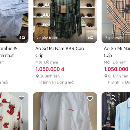
6
2 ngày trước
6
7 giờ trước
rombie &
Áo Sơ Mi Nam BBR Cao
Áo Sơ Mi N
nh nhạt
Cấp
Cấp
nam
Mới
Đồ nam
Mới
Đồ nam
1.050.000 đ
1.050.000
Q. Bình Tân
Q. Bình Tân
h mới
P. Bình Trị Đông mới
P. Bình Trị 