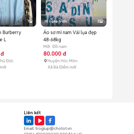
1
10 ngày trước
2
m Burberry
Áo sơ mi nam Vải lụa đẹp
e L
48-68kg
Mới
Đồ nam
 đ
80.000 đ
Thủ Đức
Huyện Hóc Môn
 mới
Xã Bà Điểm mới
Liên kết
Email:
trogiup@chotot.vn