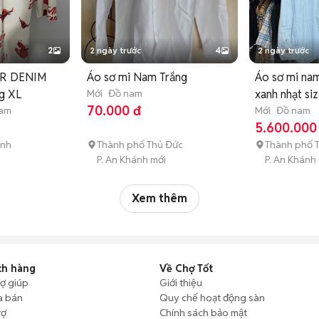
2
2 ngày trước
4
2 ngày trước
ER DENIM
Áo sơ mi Nam Trắng
Áo sơ mi na
g XL
Mới
Đồ nam
xanh nhạt siz
70.000 đ
nam
Mới
Đồ nam
5.600.000
ánh
Thành phố Thủ Đức
Thành phố 
i
P. An Khánh mới
P. An Khánh
Xem thêm
ch hàng
Về Chợ Tốt
rợ giúp
Giới thiệu
a bán
Quy chế hoạt động sàn
rợ
Chính sách bảo mật