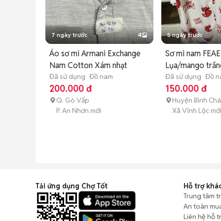
7 ngày trước
4
5 ngày trước
Áo sơ mi Armani Exchange
Sơ mi nam FEA
Nam Cotton Xám nhạt
Lụa/mango trắn
Đã sử dụng
Đồ nam
Đã sử dụng
Đồ 
200.000 đ
150.000 đ
Q. Gò Vấp
Huyện Bình Ch
P. An Nhơn mới
Xã Vĩnh Lộc mớ
Tải ứng dụng Chợ Tốt
Hỗ trợ khá
Trung tâm t
An toàn mu
Liên hệ hỗ t