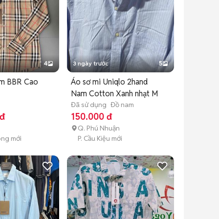
4
3 ngày trước
5
am BBR Cao
Áo sơ mi Uniqlo 2hand
Nam Cotton Xanh nhạt M
Đã sử dụng
Đồ nam
 đ
150.000 đ
Q. Phú Nhuận
Đông mới
P. Cầu Kiệu mới