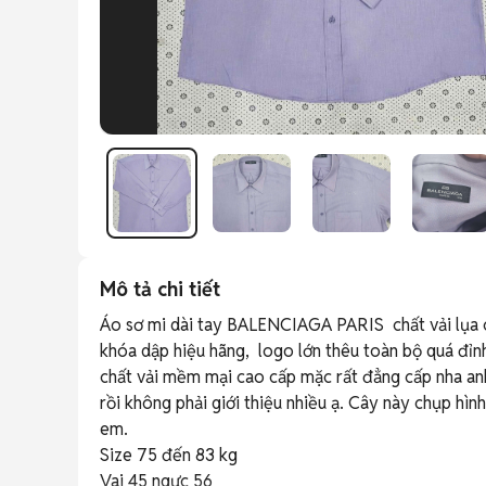
Mô tả chi tiết
Áo sơ mi dài tay BALENCIAGA PARIS  chất vải lụa
khóa dập hiệu hãng,  logo lớn thêu toàn bộ quá đỉnh
chất vải mềm mại cao cấp mặc rất đẳng cấp nha anh
rồi không phải giới thiệu nhiều ạ. Cây này chụp hì
em.

Size 75 đến 83 kg

Vai 45 ngực 56
