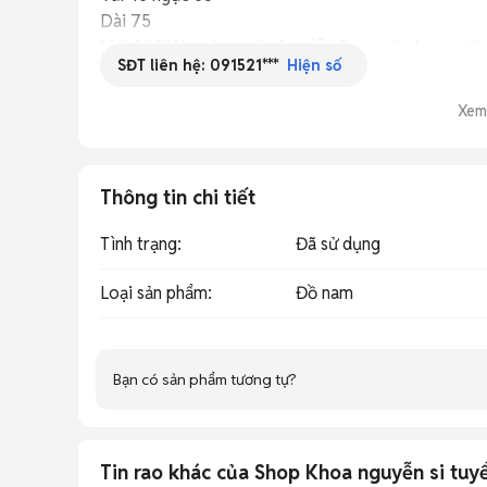
Dài 75

Mới 99,99% ạ như mới . Bao lỗi, Bao mới,  bao auth. 
SĐT liên hệ:
091521***
Hiện số
Giá 1100k. Tất cả sản phẩm của shop bán ra đều bao
✅ Ck đủ miễn síp toàn quốc😝

Xem
✅Hàng mới khui kiện chưa giặt ủi hơi nhăn anh em 
ảnh, chứ Ngoài đẹp hơn nhiều ạ🥰  

🤝 Cảm ơn Anh Chị đã quan tâm❤️ quý khách hàng 
Thông tin chi tiết
hơn ạ
Tình trạng
:
Đã sử dụng
Loại sản phẩm
:
Đồ nam
Bạn có sản phẩm tương tự?
Tin rao khác của Shop Khoa nguyễn si tuy