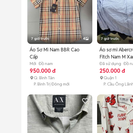
7 giờ trước
4
7 giờ trước
Áo Sơ Mi Nam BBR Cao
Áo sơ mi Aberc
Cấp
Fitch Nam M Xa
Mới
Đồ nam
Đã sử dụng
Đồ 
950.000 đ
250.000 đ
Q. Bình Tân
Quận 1
P. Bình Trị Đông mới
P. Cầu Ông Lãn