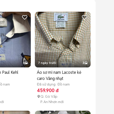
4
7 ngày trước
3
 Paul Kehl
Áo sơ mi nam Lacoste kẻ
caro Vàng nhạt
ồ nam
Đã sử dụng
Đồ nam
459.900 đ
Q. Gò Vấp
mới
P. An Nhơn mới