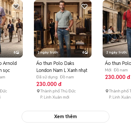
6
2 ngày trước
6
2 ngày trước
o Arnold
Áo thun Polo Daks
Áo thun Polo
m sọc
London Nam L Xanh nhạt
Mới
Đồ nam
230.000 đ
nam
Đã sử dụng
Đồ nam
230.000 đ
 Đức
Thành phố Thủ Đức
Thành phố 
i
P. Linh Xuân mới
P. Linh Xuân
Xem thêm