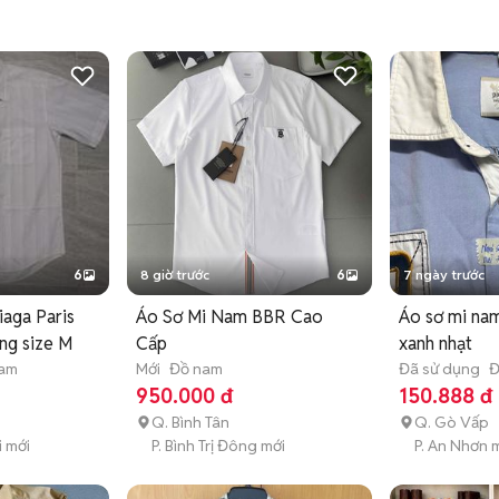
6
8 giờ trước
6
7 ngày trước
iaga Paris
Áo Sơ Mi Nam BBR Cao
Áo sơ mi nam
ng size M
Cấp
xanh nhạt
nam
Mới
Đồ nam
Đã sử dụng
Đ
950.000 đ
150.888 đ
Q. Bình Tân
Q. Gò Vấp
i mới
P. Bình Trị Đông mới
P. An Nhơn 