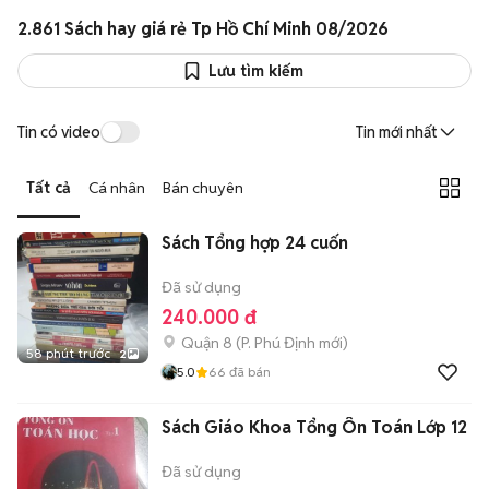
2.861 Sách hay giá rẻ Tp Hồ Chí Minh 08/2026
Lưu tìm kiếm
Tin có video
Tin mới nhất
Tất cả
Cá nhân
Bán chuyên
Sách Tổng hợp 24 cuốn
Đã sử dụng
240.000 đ
Quận 8
(
P. Phú Định
mới)
58 phút trước
2
5.0
66
đã bán
Sách Giáo Khoa Tổng Ôn Toán Lớp 12
Đã sử dụng