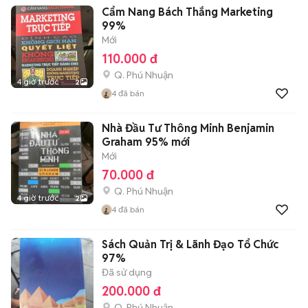
Cẩm Nang Bách Thắng Marketing
99%
Mới
110.000 đ
Q. Phú Nhuận
4 giờ trước
2
4
đã bán
Nhà Đầu Tư Thông Minh Benjamin
Graham 95% mới
Mới
70.000 đ
Q. Phú Nhuận
4 giờ trước
2
4
đã bán
Sách Quản Trị & Lãnh Đạo Tổ Chức
97%
Đã sử dụng
200.000 đ
Q. Phú Nhuận