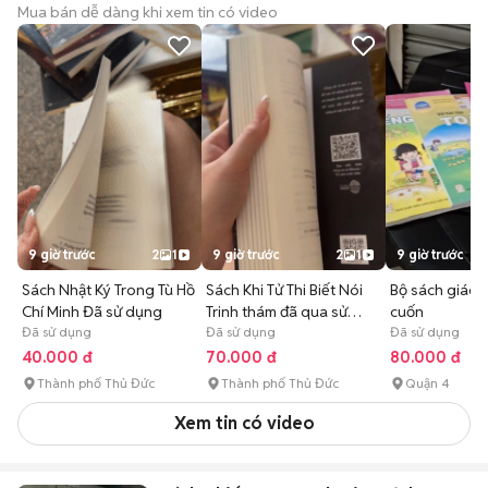
Mua bán dễ dàng khi xem tin có video
9 giờ trước
2
1
9 giờ trước
2
1
9 giờ trước
Sách Nhật Ký Trong Tù Hồ
Sách Khi Tử Thi Biết Nói
Bộ sách giáo 
Chí Minh Đã sử dụng
Trinh thám đã qua sử
cuốn
Đã sử dụng
dụng
Đã sử dụng
Đã sử dụng
40.000 đ
70.000 đ
80.000 đ
Thành phố Thủ Đức
Thành phố Thủ Đức
Quận 4
Xem tin có video