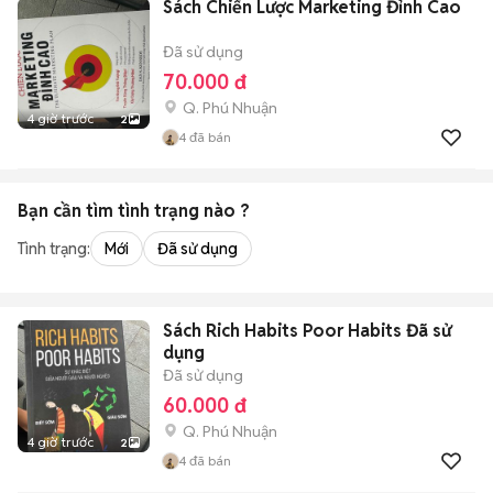
Sách Chiến Lược Marketing Đỉnh Cao
Đã sử dụng
70.000 đ
Q. Phú Nhuận
4 giờ trước
2
4
đã bán
Bạn cần tìm
tình trạng
nào ?
Tình trạng:
Mới
Đã sử dụng
Sách Rich Habits Poor Habits Đã sử
dụng
Đã sử dụng
60.000 đ
Q. Phú Nhuận
4 giờ trước
2
4
đã bán