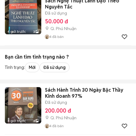
Sách Nghệ Thuật Lãnh Đạo Theo
Nguyên Tắc
Đã sử dụng
50.000 đ
Q. Phú Nhuận
4 giờ trước
2
4
đã bán
Bạn cần tìm
tình trạng
nào ?
Tình trạng:
Mới
Đã sử dụng
Sách Hành Trình 30 Ngày Bậc Thầy
Kinh doanh 97%
Đã sử dụng
200.000 đ
Q. Phú Nhuận
4 giờ trước
2
4
đã bán