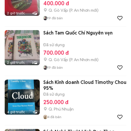
400.000 đ
Q. Gò Vấp
(
P. An Nhơn
mới)
2 giờ trước
4
19
đã bán
Sách Tam Quốc Chí Nguyên vẹn
Đã sử dụng
700.000 đ
Q. Gò Vấp
(
P. An Nhơn
mới)
2 giờ trước
2
19
đã bán
Sách Kinh doanh Cloud Timothy Chou
95%
Đã sử dụng
250.000 đ
Q. Phú Nhuận
4 giờ trước
1
4
đã bán