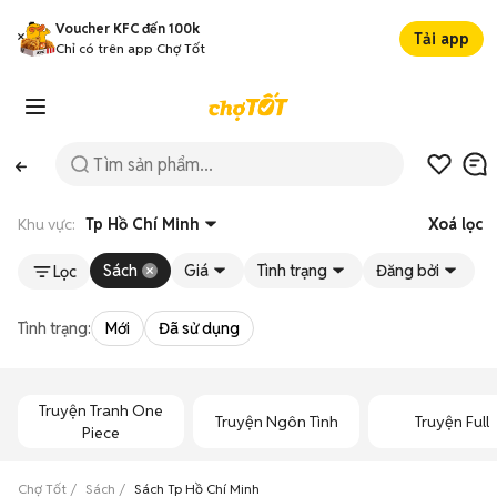
Voucher KFC đến 100k
Tải app
Chỉ có trên app Chợ Tốt
Khu vực:
Tp Hồ Chí Minh
Xoá lọc
Sách
Giá
Tình trạng
Đăng bởi
Lọc
Tình trạng:
Mới
Đã sử dụng
Truyện Tranh One
Truyện Ngôn Tình
Truyện Full
Piece
Chợ Tốt
Sách
Sách Tp Hồ Chí Minh