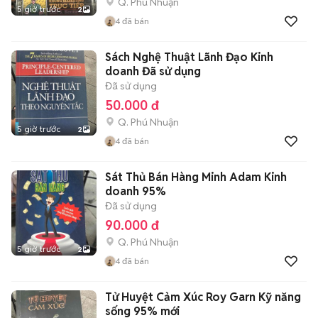
Q. Phú Nhuận
5 giờ trước
2
4
đã bán
Sách Nghệ Thuật Lãnh Đạo Kinh
doanh Đã sử dụng
Đã sử dụng
50.000 đ
Q. Phú Nhuận
5 giờ trước
2
4
đã bán
Sát Thủ Bán Hàng Minh Adam Kinh
doanh 95%
Đã sử dụng
90.000 đ
Q. Phú Nhuận
5 giờ trước
2
4
đã bán
Tử Huyệt Cảm Xúc Roy Garn Kỹ năng
sống 95% mới