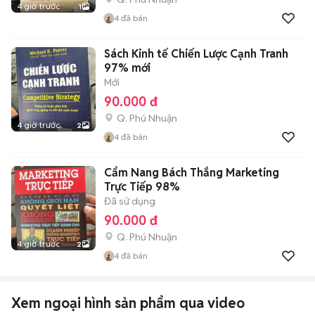
4 giờ trước
1
4
đã bán
Sách Kinh tế Chiến Lược Cạnh Tranh
97% mới
Mới
90.000 đ
Q. Phú Nhuận
4 giờ trước
2
4
đã bán
Cẩm Nang Bách Thắng Marketing
Trực Tiếp 98%
Đã sử dụng
90.000 đ
Q. Phú Nhuận
4 giờ trước
2
4
đã bán
Xem ngoại hình sản phẩm qua video