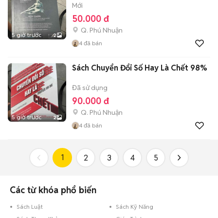
Mới
50.000 đ
Q. Phú Nhuận
5 giờ trước
2
4
đã bán
Sách Chuyển Đổi Số Hay Là Chết 98%
Đã sử dụng
90.000 đ
Q. Phú Nhuận
5 giờ trước
2
4
đã bán
1
2
3
4
5
Các từ khóa phổ biến
Sách Luật
Sách Kỹ Năng