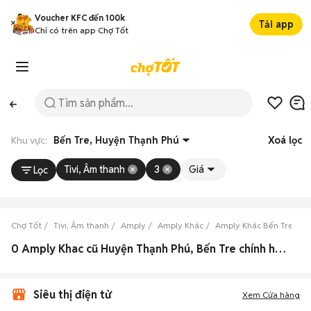
Voucher KFC đến 100k
Tải app
Chỉ có trên app Chợ Tốt
Khu vực:
Bến Tre, Huyện Thạnh Phú
Xoá lọc
Tivi, Âm thanh
3
Giá
Lọc
Chợ Tốt
Tivi, Âm thanh
Amply
Amply Khác
Amply Khác Bến Tre
A
0 Amply Khac cũ Huyện Thạnh Phú, Bến Tre chính hãng
Siêu thị điện tử
Xem Cửa hàng