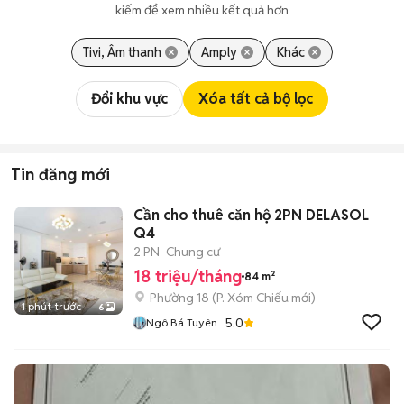
kiếm để xem nhiều kết quả hơn
Tivi, Âm thanh
Amply
Khác
Đổi khu vực
Xóa tất cả bộ lọc
Tin đăng mới
Cần cho thuê căn hộ 2PN DELASOL
Q4
2 PN
Chung cư
18 triệu/tháng
84 m²
Phường 18
(
P. Xóm Chiếu
mới)
1 phút trước
6
5.0
Ngô Bá Tuyên