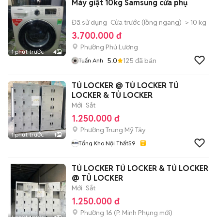
Máy giặt 10kg Samsung cửa phụ
Đã sử dụng
Cửa trước (lồng ngang)
> 10 kg
3.700.000 đ
Phường Phú Lương
1 phút trước
4
5.0
125
đã bán
Tuấn Anh
TỦ LOCKER @ TỦ LOCKER TỦ
LOCKER & TỦ LOCKER
Mới
Sắt
1.250.000 đ
Phường Trung Mỹ Tây
1 phút trước
1
Tổng Kho Nội Thất59
TỦ LOCKER TỦ LOCKER & TỦ LOCKER
@ TỦ LOCKER
Mới
Sắt
1.250.000 đ
Phường 16
(
P. Minh Phụng
mới)