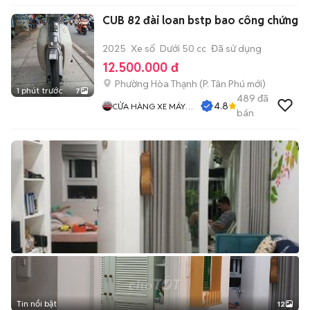
CUB 82 đài loan bstp bao công chứng
2025
Xe số
Dưới 50 cc
Đã sử dụng
12.500.000 đ
Phường Hòa Thạnh
(
P. Tân Phú
mới)
1 phút trước
7
489
đã
4.8
CỬA HÀNG XE MÁY
bán
PHƯỚC THỌ
Tin nổi bật
12