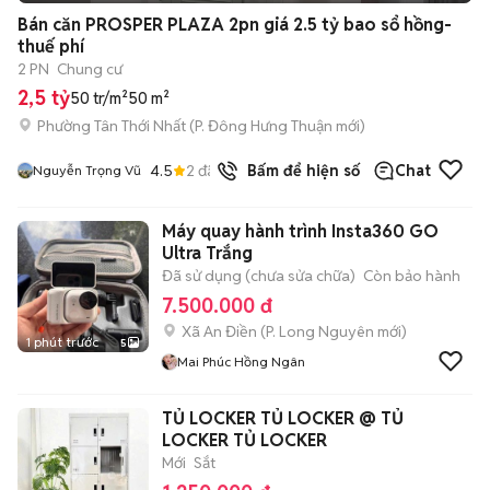
+
2
Bán căn PROSPER PLAZA 2pn giá 2.5 tỷ bao sổ hồng-
thuế phí
2 PN
Chung cư
2,5 tỷ
50 tr/m²
50 m²
Phường Tân Thới Nhất
(
P. Đông Hưng Thuận
mới)
4.5
2
đã bán
Bấm để hiện số
Chat
Nguyễn Trọng Vũ
Máy quay hành trình Insta360 GO
Ultra Trắng
Đã sử dụng (chưa sửa chữa)
Còn bảo hành
7.500.000 đ
Xã An Điền
(
P. Long Nguyên
mới)
1 phút trước
5
Mai Phúc Hồng Ngân
TỦ LOCKER TỦ LOCKER @ TỦ
LOCKER TỦ LOCKER
Mới
Sắt