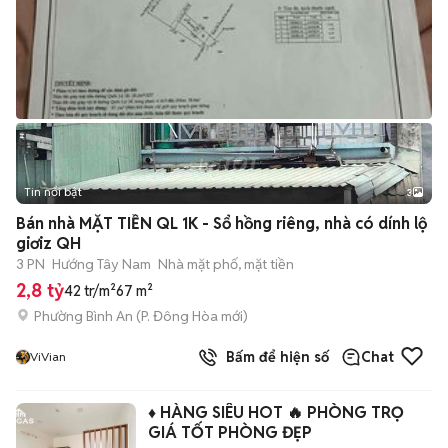
Tin nổi bật
3
Bán nhà MẶT TIỀN QL 1K - Sổ hồng riêng, nhà có dính lộ
giơiz QH
3 PN
Hướng Tây Nam
Nhà mặt phố, mặt tiền
2,8 tỷ
42 tr/m²
67 m²
Phường Bình An
(
P. Đông Hòa
mới)
Bấm để hiện số
Chat
ViVian
♦️ HÀNG SIÊU HOT 🔥 PHÒNG TRỌ
GIÁ TỐT PHÒNG ĐẸP