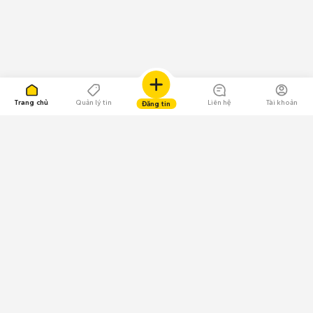
Trang chủ
Quản lý tin
Liên hệ
Tài khoản
Đăng tin
109.000 Bình chọn
Tải ứng dụng Chợ Tốt
Về Chợ Tốt
Quy chế sàn
Chính sách bảo mật
Giải quyết tranh chấp
CÔNG TY TNHH CHỢ TỐT - Người đại diện theo pháp luật:
Nguyễn Trọng Tấn; GPDKKD: 0312120782 do Sở KH & ĐT TP.HCM cấp ngày
11/01/2013;
GPMXH: 185/GP-BTTTT do Bộ Thông tin và Truyền thông