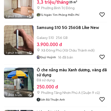
3,3 triệu/tháng
25 m²
Phường Bình Trị Đông
Tú Ngân Tìm Phòng Miễn Phí
1 phút trước
6
Samsung S10 5G 256GB Like New
Galaxy S10
256 GB
3.900.000 đ
Xã Đông Phú
(
Xã Châu Thành
mới)
1 phút trước
5
16
đã bán
Quý Huỳnh
Ô che nắng màu Xanh dương, vàng đã
sử dụng
Đã sử dụng
250.000 đ
Phường Tăng Nhơn Phú A (Quận 9 cũ)
1 phút trước
1
Sơn Bả Thuận Anh