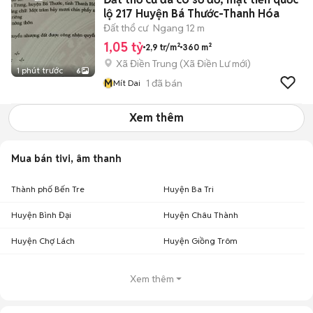
lộ 217 Huyện Bá Thước-Thanh Hóa
Đất thổ cư
Ngang 12 m
1,05 tỷ
2,9 tr/m²
360 m²
Xã Điền Trung
(
Xã Điền Lư
mới)
1 phút trước
6
M
1
đã bán
Mít Dai
Xem thêm
Mua bán tivi, âm thanh
Thành phố Bến Tre
Huyện Ba Tri
Huyện Bình Đại
Huyện Châu Thành
Huyện Chợ Lách
Huyện Giồng Trôm
Xem thêm