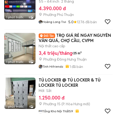
55 – 64 inch
2 tháng
4.390.000 đ
Phường Phú Thuận
1 phút trước
5
5.0
1276
đã bán
Hoàng Long Tivi
TRỌ GIÁ RẺ NGAY NGUYỄN
VĂN QUÁ, CHỢ CẦU, CVPM
Nội thất cao cấp
3,4 triệu/tháng
25 m²
Phường Đông Hưng Thuận
1 phút trước
5
1
đã bán
Tình Hifriendz
TỦ LOCKER @ TỦ LOCKER & TỦ
LOCKER TỦ LOCKER
Mới
Sắt
1.250.000 đ
Phường 15
(
P. Hòa Hưng
mới)
1 phút trước
1
Tổng Kho Nội Thất59