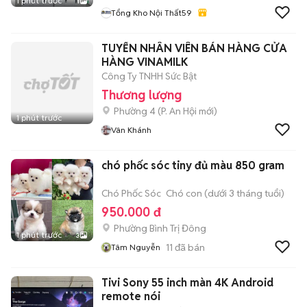
1 phút trước
1
Tổng Kho Nội Thất59
TUYỂN NHÂN VIÊN BÁN HÀNG CỬA
HÀNG VINAMILK
Công Ty TNHH Sức Bật
Thương lượng
Phường 4
(
P. An Hội
mới)
1 phút trước
Vân Khánh
chó phốc sóc tiny đủ màu 850 gram
Chó Phốc Sóc
Chó con (dưới 3 tháng tuổi)
950.000 đ
Phường Bình Trị Đông
1 phút trước
3
11
đã bán
Tâm Nguyễn
Tivi Sony 55 inch màn 4K Android
remote nói