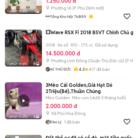
1.250.000 đ
Phường 16
(
P. Phú Định
mới)
1 phút trước
1
Tổng Kho Nội Thất59
💥Wave RSX Fi 2018 BSVT Chính Chủ giá 
2018
Xe số
100 - 175 cc
Đã sử dụng
14.500.000 đ
Phường Linh Đông (Quận Thủ Đức cũ)
(
P. Hiệ
1 phút trước
11
4.3
417
đã bán
XE THỦ ĐỨC
3Mèo Cái Golden,Giá Hạt Dẻ
2Triệu(Bé),Thuần Chủng
Mèo Golden
Mèo con (dưới 3 tháng tuổi)
2.000.000 đ
Xã Phú Hòa Đông
1 phút trước
6
1
đã bán
Đào Lý
Đất thổ cư đã có sổ đỏ, mặt tiền quốc