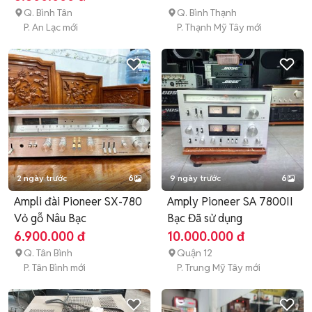
Q. Bình Tân
Q. Bình Thạnh
P. An Lạc mới
P. Thạnh Mỹ Tây mới
2 ngày trước
6
9 ngày trước
6
Ampli đài Pioneer SX-780
Amply Pioneer SA 7800II
Vỏ gỗ Nâu Bạc
Bạc Đã sử dụng
6.900.000 đ
10.000.000 đ
Q. Tân Bình
Quận 12
P. Tân Bình mới
P. Trung Mỹ Tây mới