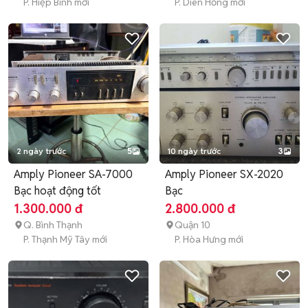
P. Hiệp Bình mới
P. Diên Hồng mới
2 ngày trước
5
10 ngày trước
3
Amply Pioneer SA-7000
Amply Pioneer SX-2020
Bạc hoạt động tốt
Bạc
1.300.000 đ
2.800.000 đ
Q. Bình Thạnh
Quận 10
P. Thạnh Mỹ Tây mới
P. Hòa Hưng mới