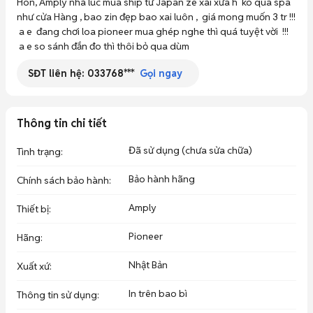
Hon, Amply nhà lúc mua ship từ Japan ze xài xưa h  ko qua spa  
như cửa Hàng , bao zin đẹp bao xai luôn ,  giá mong muốn 3 tr !!!

 a e  đang chơi loa pioneer mua ghép nghe thì quá tuyệt vời  !!!

 a e so sánh đắn đo thì thôi bỏ qua dùm
SĐT liên hệ:
033768***
Gọi ngay
Thông tin chi tiết
Đã sử dụng (chưa sửa chữa)
Tình trạng
:
Bảo hành hãng
Chính sách bảo hành
:
Amply
Thiết bị
:
Pioneer
Hãng
:
Nhật Bản
Xuất xứ
:
In trên bao bì
Thông tin sử dụng
: