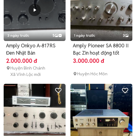
3 ngày trước
5
1 ngày trước
3
Amply Onkyo A-817RS
Amply Pioneer SA 8800 II
Đen Nhật Bản
Bạc Zin hoạt động tốt
2.000.000 đ
3.000.000 đ
Huyện Bình Chánh
Huyện Hóc Môn
Xã Vĩnh Lộc mới