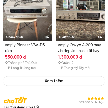
6 ngày trước
1
15 giờ trước
6
Amply Pioneer VSA-D5
Amply Onkyo A-200 máy
xám
zin đẹp âm thanh rất hay
550.000 đ
1.300.000 đ
Thành phố Thủ Đức
Quận 12
P. Long Trường mới
P. Trung Mỹ Tây mới
Xem thêm
109.000 Bình chọn
Tải ứng dụng Chợ Tốt