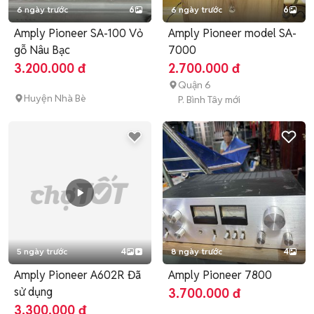
6 ngày trước
6
6 ngày trước
6
Amply Pioneer SA-100 Vỏ
Amply Pioneer model SA-
gỗ Nâu Bạc
7000
3.200.000 đ
2.700.000 đ
Quận 6
Huyện Nhà Bè
P. Bình Tây mới
5 ngày trước
4
8 ngày trước
4
Amply Pioneer A602R Đã
Amply Pioneer 7800
sử dụng
3.700.000 đ
3.300.000 đ