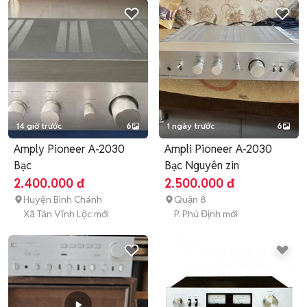
14 giờ trước
6
1 ngày trước
6
Amply Pioneer A-2030
Ampli Pioneer A-2030
Bạc
Bạc Nguyên zin
2.400.000 đ
2.500.000 đ
Huyện Bình Chánh
Quận 8
Xã Tân Vĩnh Lộc mới
P. Phú Định mới