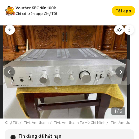
Voucher KFC đến 100k
Tải app
Chỉ có trên app Chợ Tốt
1
/
5
Chợ Tốt
Tivi, Âm thanh
Tivi, Âm thanh Tp Hồ Chí Minh
Tivi, Âm thanh 
Tin đăng đã hết hạn