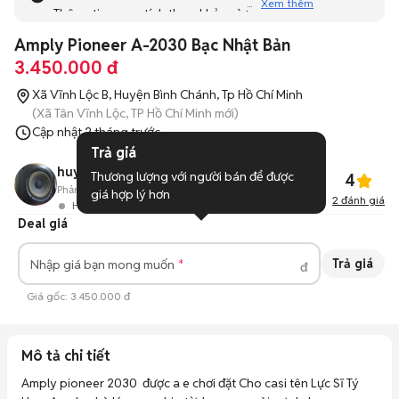
Xem thêm
Thông tin mang tính tham khảo và bạn không thể liên hệ
với người bán. Bạn hãy tham khảo thêm các tin đăng
Amply Pioneer A-2030 Bạc Nhật Bản
tương tự khác dưới đây nhé!
3.450.000 đ
Xã Vĩnh Lộc B, Huyện Bình Chánh, Tp Hồ Chí Minh
(Xã Tân Vĩnh Lộc, TP Hồ Chí Minh mới)
Cập nhật
2 tháng trước
Trả giá
huy
Thương lượng với người bán để được 
4
Phản hồi:
--
4
Đã bán
giá hợp lý hơn
2
đánh giá
Hoạt động 21 ngày trước
Deal giá
Trả giá
Nhập giá bạn mong muốn
đ
Giá gốc:
3.450.000 đ
Mô tả chi tiết
Amply pioneer 2030  được a e chơi đặt Cho casi tên Lực Sĩ Tý 