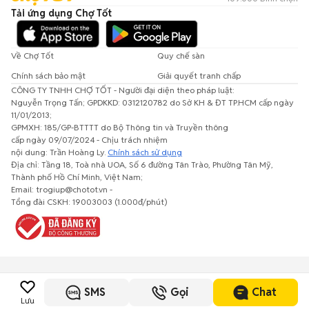
Tải ứng dụng Chợ Tốt
Về Chợ Tốt
Quy chế sàn
Chính sách bảo mật
Giải quyết tranh chấp
CÔNG TY TNHH CHỢ TỐT - Người đại diện theo pháp luật:
Nguyễn Trọng Tấn; GPDKKD: 0312120782 do Sở KH & ĐT TP.HCM cấp ngày
11/01/2013;
GPMXH: 185/GP-BTTTT do Bộ Thông tin và Truyền thông
cấp ngày 09/07/2024 - Chịu trách nhiệm
nội dung: Trần Hoàng Ly.
Chính sách sử dụng
Địa chỉ: Tầng 18, Toà nhà UOA, Số 6 đường Tân Trào, Phường Tân Mỹ,
Thành phố Hồ Chí Minh, Việt Nam;
Email: trogiup@chotot.vn -
Tổng đài CSKH: 19003003 (1.000đ/phút)
SMS
Gọi
Chat
Lưu