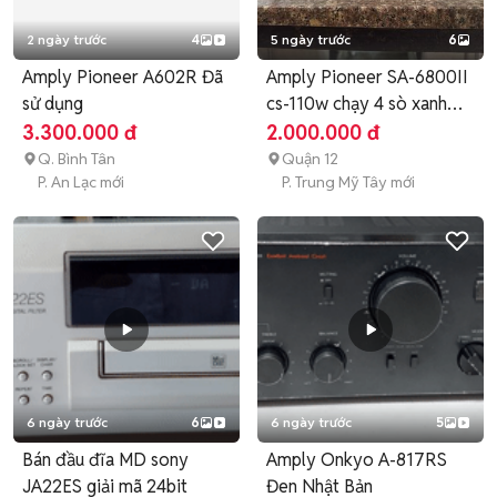
2 ngày trước
4
5 ngày trước
6
Amply Pioneer A602R Đã
Amply Pioneer SA-6800II
sử dụng
cs-110w chạy 4 sò xanh
đen
3.300.000 đ
2.000.000 đ
Q. Bình Tân
Quận 12
P. An Lạc mới
P. Trung Mỹ Tây mới
6 ngày trước
6
6 ngày trước
5
Bán đầu đĩa MD sony
Amply Onkyo A-817RS
JA22ES giải mã 24bit
Đen Nhật Bản