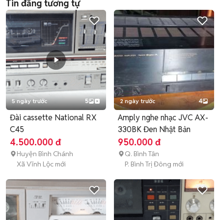
Tin đăng tương tự
5 ngày trước
5
2 ngày trước
4
Đài cassette National RX
Amply nghe nhạc JVC AX-
C45
330BK Đen Nhật Bản
4.500.000 đ
950.000 đ
Huyện Bình Chánh
Q. Bình Tân
Xã Vĩnh Lộc mới
P. Bình Trị Đông mới