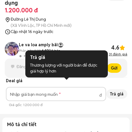
dụng
1.200.000 đ
Đường Lê Thị Dung
(Xã Vĩnh Lộc, TP Hồ Chí Minh mới)
Cập nhật
16 ngày trước
Le va loa amply bãi
4.6
Phản hồi:
83%
640
Đã bán
31
đánh giá
Hoạt động 3 phút trước
Trả giá
Thương lượng với người bán để được 
Gửi
giá hợp lý hơn
Deal giá
Trả giá
Nhập giá bạn mong muốn
đ
Giá gốc:
1.200.000 đ
Mô tả chi tiết