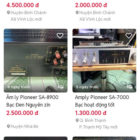
4.500.000 đ
2.000.000 đ
Huyện Bình Chánh
Huyện Bình Chánh
Xã Vĩnh Lộc mới
Xã Vĩnh Lộc mới
6 ngày trước
6
5 ngày trước
5
Âm ly Pioneer SA-8900
Amply Pioneer SA-7000
Bạc Đen Nguyên zin
Bạc hoạt động tốt
2.500.000 đ
1.300.000 đ
Q. Bình Thạnh
Huyện Nhà Bè
P. Thạnh Mỹ Tây mới