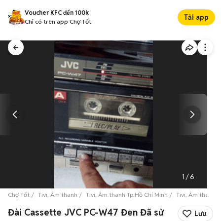
Voucher KFC đến 100k
Tải app
Chỉ có trên app Chợ Tốt
1
/
6
Chợ Tốt
Tivi, Âm thanh
Tivi, Âm thanh Tp Hồ Chí Minh
Tivi, Âm thanh 
Đài Cassette JVC PC-W47 Đen Đã sử
Lưu