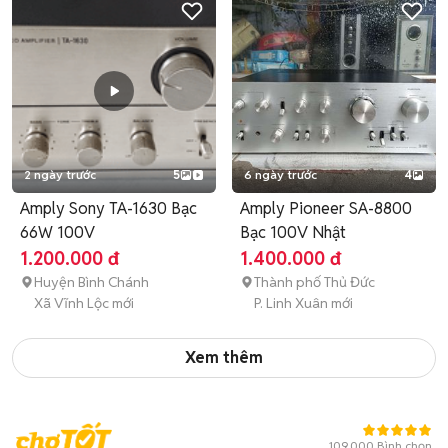
2 ngày trước
5
6 ngày trước
4
Amply Sony TA-1630 Bạc
Amply Pioneer SA-8800
66W 100V
Bạc 100V Nhật
1.200.000 đ
1.400.000 đ
Huyện Bình Chánh
Thành phố Thủ Đức
Xã Vĩnh Lộc mới
P. Linh Xuân mới
Xem thêm
109.000 Bình chọn