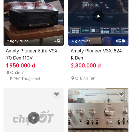
2 ngày trước
4
6 giờ trước
4
Amply Pioneer Elite VSX-
Amply Pioneer VSX-824-
70 Đen 110V
K Đen
1.950.000 đ
2.300.000 đ
Quận 7
Q. Bình Tân
P. Phú Thuận mới