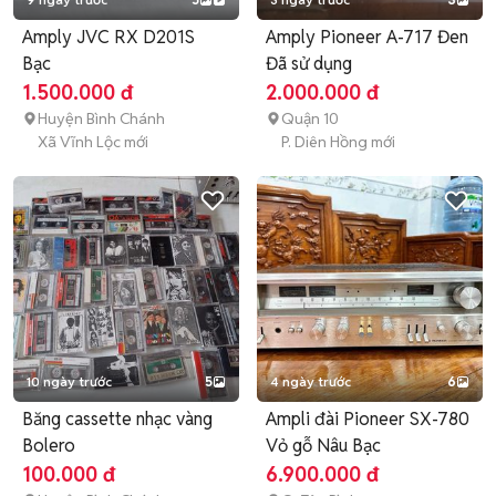
Amply JVC RX D201S
Amply Pioneer A-717 Đen
Bạc
Đã sử dụng
1.500.000 đ
2.000.000 đ
Huyện Bình Chánh
Quận 10
Xã Vĩnh Lộc mới
P. Diên Hồng mới
10 ngày trước
5
4 ngày trước
6
Băng cassette nhạc vàng
Ampli đài Pioneer SX-780
Bolero
Vỏ gỗ Nâu Bạc
100.000 đ
6.900.000 đ