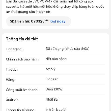
bán đài cassette JVC PC W47 đài radio hát tốt cổng aux 
cassette hát một hộc một hộc không chạy ship hàng toàn quốc 
ae chơi quang tâm lh cảm ơn 
SĐT liên hệ:
090328***
Gọi ngay
Thông tin chi tiết
Đã sử dụng (chưa sửa chữa)
Tình trạng
:
Hết bảo hành
Chính sách bảo hành
:
Amply
Thiết bị
:
Pioneer
Hãng
:
Dưới 100W
Công suất âm thanh
:
Nhật Bản
Xuất xứ
:
In trên bao bì
Thông tin sử dụng
: