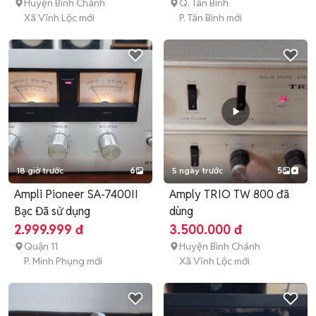
Huyện Bình Chánh
Q. Tân Bình
Xã Vĩnh Lộc mới
P. Tân Bình mới
18 giờ trước
6
5 ngày trước
5
Ampli Pioneer SA-7400II
Amply TRIO TW 800 đã
Bạc Đã sử dụng
dùng
2.999.999 đ
3.500.000 đ
Quận 11
Huyện Bình Chánh
P. Minh Phụng mới
Xã Vĩnh Lộc mới