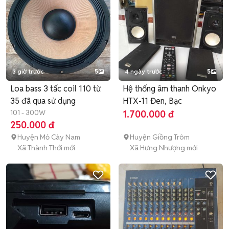
3 giờ trước
5
4 ngày trước
5
Loa bass 3 tấc coil 110 từ
Hệ thống âm thanh Onkyo
35 đã qua sử dụng
HTX-11 Đen, Bạc
101 - 300W
1.700.000 đ
250.000 đ
Huyện Mỏ Cày Nam
Huyện Giồng Trôm
Xã Thành Thới mới
Xã Hưng Nhượng mới