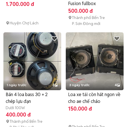
Fusion fullbox
1.700.000 đ
500.000 đ
Thành phố Bến Tre
Huyện Chợ Lách
P. Sơn Đông mới
1 ngày trước
3
3 ngày trước
4
Bán 4 loa bass 30 + 2
Loa xe tải còn hát ngon về
chép lựu đạn
cho ae chế cháo
Dưới 100W
150.000 đ
400.000 đ
Thành phố Bến Tre
Thành phố Bến Tre