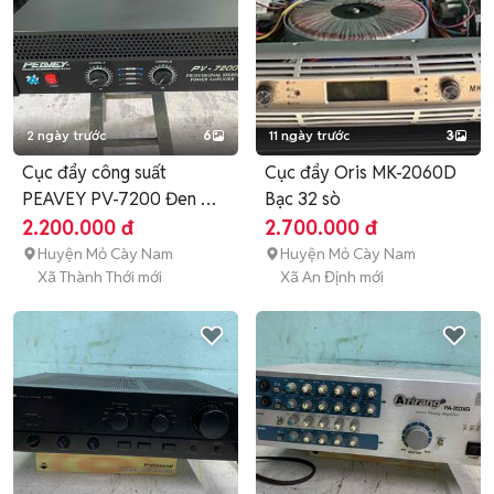
2 ngày trước
6
11 ngày trước
3
Cục đẩy công suất
Cục đẩy Oris MK-2060D
PEAVEY PV-7200 Đen Đã
Bạc 32 sò
sử dụng
2.200.000 đ
2.700.000 đ
Huyện Mỏ Cày Nam
Huyện Mỏ Cày Nam
Xã Thành Thới mới
Xã An Định mới