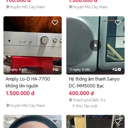
700.000 đ
1.300.000 đ
Huyện Mỏ Cày Nam
Huyện Mỏ Cày Nam
2 ngày trước
6
2 ngày trước
4
Amply Lo-D HA-7700
Hệ thống âm thanh Sanyo
không lên nguồn
DC-MM5000 Bạc
1.500.000 đ
400.000 đ
Thành phố Bến Tre
Huyện Mỏ Cày Nam
P. Phú Tân mới