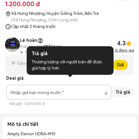
1.200.000 đ
Xã Hưng Nhượng, Huyện Giồng Trôm, Bến Tre
(Xã Hưng Nhượng, Vĩnh Long mới)
Cập nhật
2 tháng trước
Lê hoàn
4.3
Phản hồi:
78%
297
Đã bán
12
đánh giá
Hoạt động 2 ngày trước
Trả giá
Thương lượng với người bán để được 
Gửi
giá hợp lý hơn
Deal giá
Trả giá
Nhập giá bạn mong muốn
đ
Giá gốc:
1.200.000 đ
Mô tả chi tiết
Amply Denon UDRA-M10
