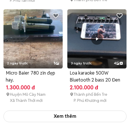
P. Phú Tân mới
2 ngày trước
5
3 ngày trước
4
Micro Baier 780 zin đẹp
Loa karaoke 500W
hay.
Bluetooth 2 bass 20 Đen
1.300.000 đ
2.100.000 đ
Huyện Mỏ Cày Nam
Thành phố Bến Tre
Xã Thành Thới mới
P. Phú Khương mới
Xem thêm