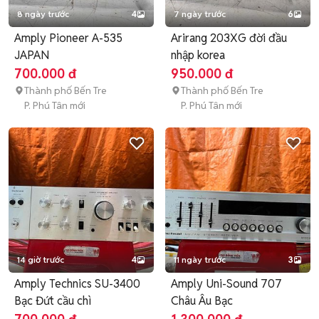
8 ngày trước
4
7 ngày trước
6
Amply Pioneer A-535
Arirang 203XG đời đầu
JAPAN
nhập korea
700.000 đ
950.000 đ
Thành phố Bến Tre
Thành phố Bến Tre
P. Phú Tân mới
P. Phú Tân mới
14 giờ trước
4
11 ngày trước
3
Amply Technics SU-3400
Amply Uni-Sound 707
Bạc Đứt cầu chì
Châu Âu Bạc