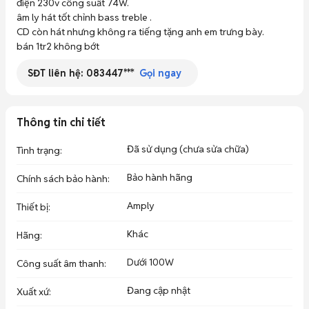
điện 230v công suất 74W.

âm ly hát tốt chỉnh bass treble .

CD còn hát nhưng không ra tiếng tặng anh em trưng bày. 

bán 1tr2 không bớt
SĐT liên hệ:
083447***
Gọi ngay
Thông tin chi tiết
Đã sử dụng (chưa sửa chữa)
Tình trạng
:
Bảo hành hãng
Chính sách bảo hành
:
Amply
Thiết bị
:
Khác
Hãng
:
Dưới 100W
Công suất âm thanh
:
Đang cập nhật
Xuất xứ
: