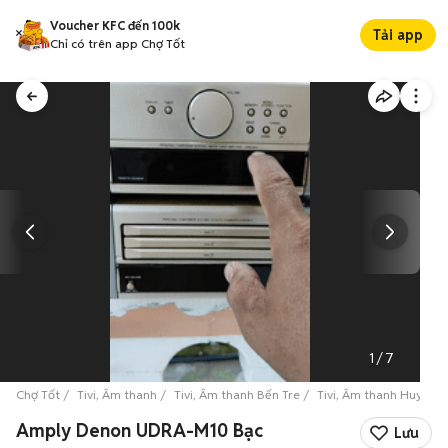
Voucher KFC đến 100k
Tải app
Chỉ có trên app Chợ Tốt
1
/
7
Chợ Tốt
Tivi, Âm thanh
Tivi, Âm thanh Bến Tre
Tivi, Âm thanh Huyện 
Amply Denon UDRA-M10 Bạc
Lưu