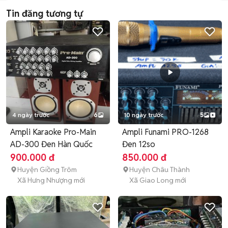
Tin đăng tương tự
4 ngày trước
6
10 ngày trước
5
Ampli Karaoke Pro-Main
Ampli Funami PRO-1268
AD-300 Đen Hàn Quốc
Đen 12so
900.000 đ
850.000 đ
Huyện Giồng Trôm
Huyện Châu Thành
Xã Hưng Nhượng mới
Xã Giao Long mới