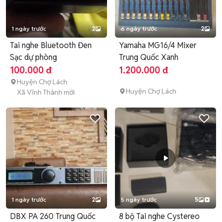
1 ngày trước
2
6 ngày trước
2
Tai nghe Bluetooth Đen
Yamaha MG16/4 Mixer
Sạc dự phòng
Trung Quốc Xanh
100.000 đ
1.200.000 đ
Huyện Chợ Lách
Huyện Chợ Lách
Xã Vĩnh Thành mới
1 ngày trước
2
5 ngày trước
5
DBX PA 260 Trung Quốc
8 bộ Tai nghe Cystereo