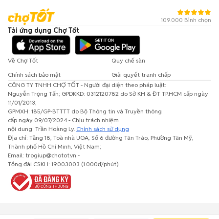
109.000 Bình chọn
Tải ứng dụng Chợ Tốt
Về Chợ Tốt
Quy chế sàn
Chính sách bảo mật
Giải quyết tranh chấp
CÔNG TY TNHH CHỢ TỐT - Người đại diện theo pháp luật:
Nguyễn Trọng Tấn; GPDKKD: 0312120782 do Sở KH & ĐT TP.HCM cấp ngày
11/01/2013;
GPMXH: 185/GP-BTTTT do Bộ Thông tin và Truyền thông
cấp ngày 09/07/2024 - Chịu trách nhiệm
nội dung: Trần Hoàng Ly.
Chính sách sử dụng
Địa chỉ: Tầng 18, Toà nhà UOA, Số 6 đường Tân Trào, Phường Tân Mỹ,
Thành phố Hồ Chí Minh, Việt Nam;
Email: trogiup@chotot.vn -
Tổng đài CSKH: 19003003 (1.000đ/phút)