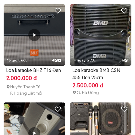
18 giờ trước
4
4 ngày trước
6
Loa karaoke BHZ T16 Đen
Loa karaoke BMB CSN
455 Đen 25cm
2.000.000 đ
2.500.000 đ
Huyện Thanh Trì
Q. Hà Đông
P. Hoàng Liệt mới