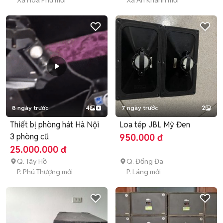
Xã Hòa Phú mới
Xã An Khánh mới
8 ngày trước
4
7 ngày trước
2
Thiết bị phòng hát Hà Nội
Loa tép JBL Mỹ Đen
3 phòng cũ
950.000 đ
25.000.000 đ
Q. Tây Hồ
Q. Đống Đa
P. Phú Thượng mới
P. Láng mới