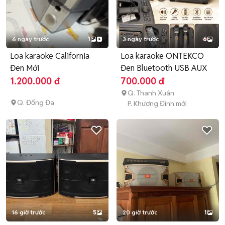
6 ngày trước
1
3 ngày trước
6
Loa karaoke California
Loa karaoke ONTEKCO
Đen Mới
Đen Bluetooth USB AUX
1.200.000 đ
700.000 đ
Q. Thanh Xuân
Q. Đống Đa
P. Khương Đình mới
16 giờ trước
5
20 giờ trước
1