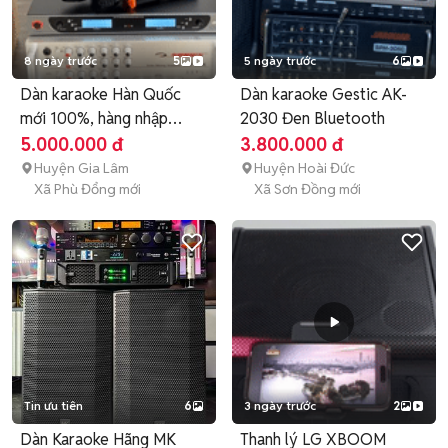
8 ngày trước
5
5 ngày trước
6
Dàn karaoke Hàn Quốc
Dàn karaoke Gestic AK-
mới 100%, hàng nhập
2030 Đen Bluetooth
khẩu.
5.000.000 đ
3.800.000 đ
Huyện Gia Lâm
Huyện Hoài Đức
Xã Phù Đổng mới
Xã Sơn Đồng mới
Tin ưu tiên
6
3 ngày trước
2
Dàn Karaoke Hãng MK
Thanh lý LG XBOOM