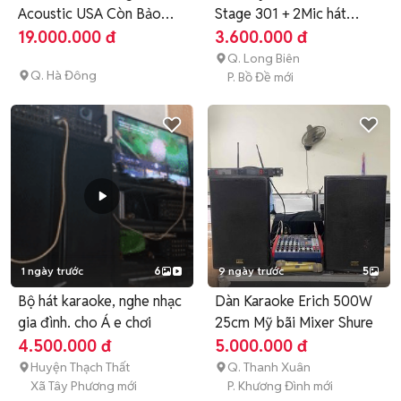
Acoustic USA Còn Bảo
Stage 301 + 2Mic hát
Hành 11T
Karaoke
19.000.000 đ
3.600.000 đ
Q. Long Biên
Q. Hà Đông
P. Bồ Đề mới
1 ngày trước
6
9 ngày trước
5
Bộ hát karaoke, nghe nhạc
Dàn Karaoke Erich 500W
gia đình. cho Á e chơi
25cm Mỹ bãi Mixer Shure
4.500.000 đ
5.000.000 đ
Huyện Thạch Thất
Q. Thanh Xuân
Xã Tây Phương mới
P. Khương Đình mới