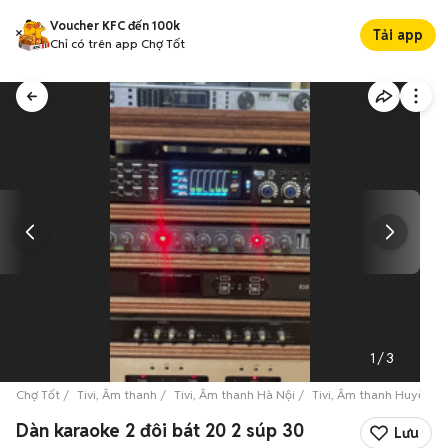
Voucher KFC đến 100k
Tải app
Chỉ có trên app Chợ Tốt
1
/
3
Chợ Tốt
Tivi, Âm thanh
Tivi, Âm thanh Hà Nội
Tivi, Âm thanh Huyện P
Dàn karaoke 2 đôi bát 20 2 súp 30
Lưu