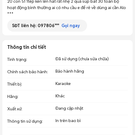
20 con 51 1tép kèn lên hát rất nhẹ 2 quả súp bát 30 toàn bộ 
hoạt động bình thường ai có nhu cầu e để rẻ về dùng ai cần Alo 
***
SĐT liên hệ:
097806***
Gọi ngay
Thông tin chi tiết
Đã sử dụng (chưa sửa chữa)
Tình trạng
:
Bảo hành hãng
Chính sách bảo hành
:
Karaoke
Thiết bị
:
Khác
Hãng
:
Đang cập nhật
Xuất xứ
:
In trên bao bì
Thông tin sử dụng
: