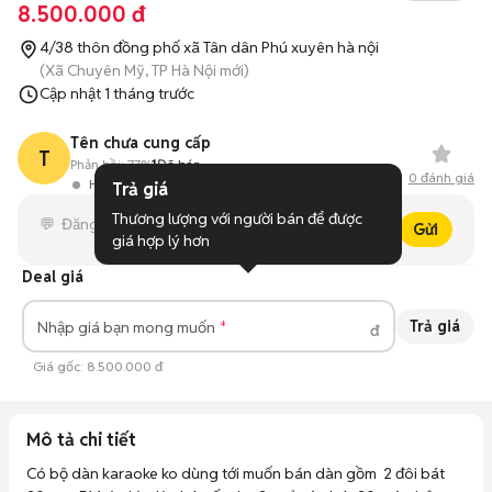
8.500.000 đ
4/38 thôn đồng phố xã Tân dân Phú xuyên hà nội
(Xã Chuyên Mỹ, TP Hà Nội mới)
Cập nhật
1 tháng trước
Tên chưa cung cấp
T
Phản hồi:
77%
1
Đã bán
0
đánh giá
Hoạt động 15 ngày trước
Trả giá
Thương lượng với người bán để được 
Gửi
giá hợp lý hơn
Deal giá
Trả giá
Nhập giá bạn mong muốn
đ
Giá gốc:
8.500.000 đ
Mô tả chi tiết
Có bộ dàn karaoke ko dùng tới muốn bán dàn gồm  2 đôi bát 