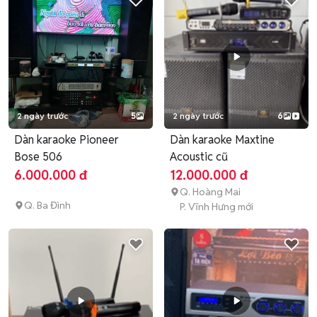
2 ngày trước
5
2 ngày trước
6
Dàn karaoke Pioneer
Dàn karaoke Maxtine
Bose 506
Acoustic cũ
6.000.000 đ
12.000.000 đ
Q. Hoàng Mai
Q. Ba Đình
P. Vĩnh Hưng mới