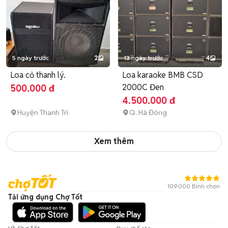
5 ngày trước
2
13 ngày trước
4
Loa cỏ thanh lý.
Loa karaoke BMB CSD
2000C Đen
500.000 đ
4.500.000 đ
Huyện Thanh Trì
Q. Hà Đông
Xem thêm
109.000 Bình chọn
Tải ứng dụng Chợ Tốt