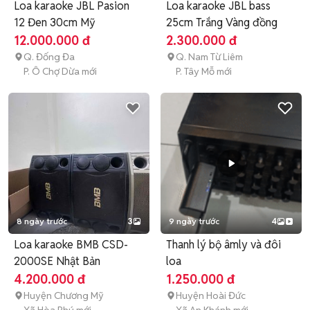
Loa karaoke JBL Pasion
Loa karaoke JBL bass
12 Đen 30cm Mỹ
25cm Trắng Vàng đồng
12.000.000 đ
2.300.000 đ
Q. Đống Đa
Q. Nam Từ Liêm
P. Ô Chợ Dừa mới
P. Tây Mỗ mới
8 ngày trước
3
9 ngày trước
4
Loa karaoke BMB CSD-
Thanh lý bộ âmly và đôi
2000SE Nhật Bản
loa
4.200.000 đ
1.250.000 đ
Huyện Chương Mỹ
Huyện Hoài Đức