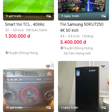
9 giờ trước
5
7 ngày trước
3
Smart tivi TCL . 40inhc
Tivi Samsung 50RU7250
32 – 43 inch
Hết bảo hành
4K 50 inch
1.300.000 đ
44 – 54 inch
1 tháng
3.400.000 đ
Huyện Đông Hưng
Huyện Đông Hưng
Xã Tiên Hưng mới
19 giờ trước
5
1 ngày trước
4