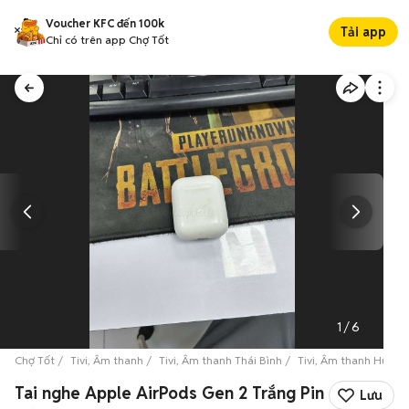
Voucher KFC đến 100k
Tải app
Chỉ có trên app Chợ Tốt
1
/
6
Chợ Tốt
Tivi, Âm thanh
Tivi, Âm thanh Thái Bình
Tivi, Âm thanh Huyện
Tai nghe Apple AirPods Gen 2 Trắng Pin
Lưu