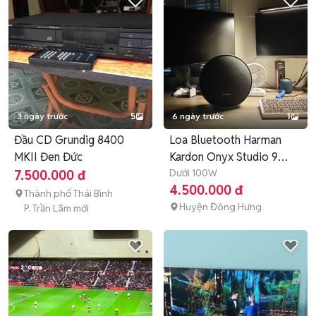
3 ngày trước
5
6 ngày trước
1
Đầu CD Grundig 8400
Loa Bluetooth Harman
MKII Đen Đức
Kardon Onyx Studio 9
Dưới 100W
Đen 99%
7.500.000 đ
4.500.000 đ
Thành phố Thái Bình
Huyện Đông Hưng
P. Trần Lãm mới