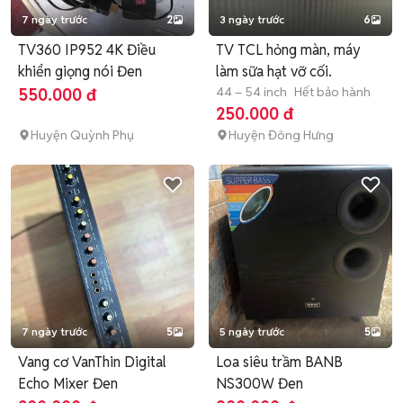
7 ngày trước
2
3 ngày trước
6
TV360 IP952 4K Điều
TV TCL hỏng màn, máy
khiển giọng nói Đen
làm sữa hạt vỡ cối.
44 – 54 inch
Hết bảo hành
550.000 đ
250.000 đ
Huyện Quỳnh Phụ
Huyện Đông Hưng
7 ngày trước
5
5 ngày trước
5
Vang cơ VanThin Digital
Loa siêu trầm BANB
Echo Mixer Đen
NS300W Đen