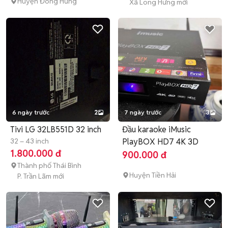
Huyện Đông Hưng
Xã Long Hưng mới
6 ngày trước
2
7 ngày trước
3
Tivi LG 32LB551D 32 inch
Đầu karaoke iMusic
32 – 43 inch
PlayBOX HD7 4K 3D
1.800.000 đ
900.000 đ
Thành phố Thái Bình
Huyện Tiền Hải
P. Trần Lãm mới