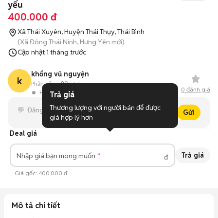
yếu
400.000 đ
Xã Thái Xuyên, Huyện Thái Thụy, Thái Bình
(Xã Đông Thái Ninh, Hưng Yên mới)
Cập nhật
1 tháng trước
khổng vũ nguyện
k
Phản hồi:
--
0
Đã bán
0
đánh giá
Hoạt động 18 giờ trước
Trả giá
Thương lượng với người bán để được 
Gửi
giá hợp lý hơn
Deal giá
Trả giá
Nhập giá bạn mong muốn
đ
Giá gốc:
400.000 đ
Mô tả chi tiết