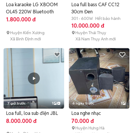
Loa karaoke LG XBOOM
Loa full bass CAF CC12
OL45 220W Bluetooth
30cm Đen
301 - 600W
Hết bảo hành
1.800.000 đ
10.000.000 đ
Huyện Kiến Xương
Huyện Thái Thụy
Xã Bình Định mới
Xã Nam Thụy Anh mới
7 giờ trước
1
6 ngày trước
1
Loa full, loa sub điện JBL
Loa nghe nhạc
8.000.000 đ
70.000 đ
Huyện Hưng Hà