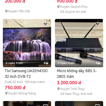
200.000 đ
900.000 đ
Huyện Quỳnh Phụ
Huyện Tiền Hải
Xã Quỳnh An mới
6 ngày trước
6
2 ngày trước
3
Tivi Samsung UA32H4100
Micro không dây BBS S-
32 inch DVB-T2
280S Xám
Dưới 32 inch
Hết bảo hành
3.200.000 đ
750.000 đ
Huyện Thái Thụy
Huyện Đông Hưng
Xã Nam Thụy Anh mới