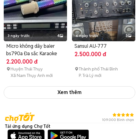
3 ngày trước
4
6 ngày trước
3
Micro không dây baier
Sansui AU-777
bs790a Đa sắc Karaoke
2.500.000 đ
2.200.000 đ
Huyện Thái Thụy
Thành phố Thái Bình
Xã Nam Thụy Anh mới
P. Trà Lý mới
Xem thêm
109.000 Bình chọn
Tải ứng dụng Chợ Tốt