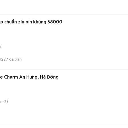
B đẹp chuẩn zin pin khủng 58000
i)
1227
đã bán
he Charm An Hưng, Hà Đông
mới)