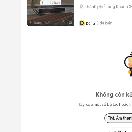
Tin hết hạn
Thành phố Long Khánh
(
D
3 tháng trước
13
đã bán
1
Dũng
Không còn kế
Hãy xóa một số bộ lọc hoặc t
Tivi, Âm than