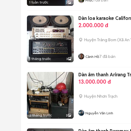
Phúc
1 tuần trước
2
Dàn loa karaoke Califor
2.000.000 đ
Huyện Trảng Bom
(
Xã An 
7
đã bán
Cảnh Hồ
1 tháng trước
3
Dàn âm thanh Arirang T
13.000.000 đ
Huyện Nhơn Trạch
Nguyễn Văn Linh
2 tháng trước
2