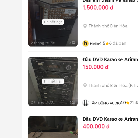
Dàn âm thanh Paramax 
1.500.000 đ
Tin hết hạn
Thành phố Biên Hòa
h
2 tháng trước
4.5
8
đã bán
6
Hello
Đầu DVD Karaoke Arir
150.000 đ
Tin hết hạn
Thành phố Biên Hòa
(
P. T
2 tháng trước
1.0
21
đ
3
TÂM DŨNG AUDIO
Đầu DVD Karaoke Arira
400.000 đ