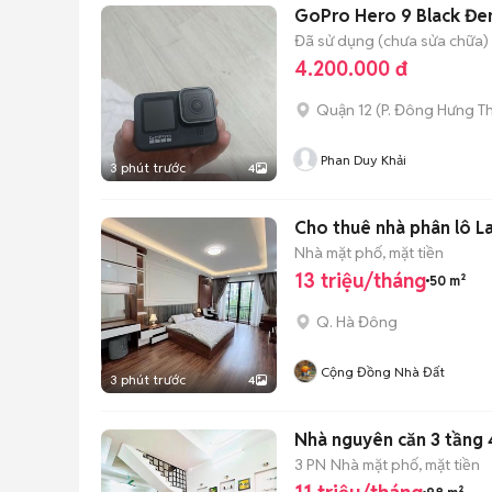
GoPro Hero 9 Black Đe
Đã sử dụng (chưa sửa chữa)
4.200.000 đ
Quận 12
(
P. Đông Hưng T
Phan Duy Khải
3 phút trước
4
Cho thuê nhà phân lô L
Nhà mặt phố, mặt tiền
13 triệu/tháng
50 m²
Q. Hà Đông
Cộng Đồng Nhà Đất
3 phút trước
4
Nhà nguyên căn 3 tầng 
3 PN
Nhà mặt phố, mặt tiền