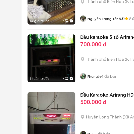
Thành phố Biên Hòa
(
P. L
5.0
9
đ
Nguyễn Trọng Tấn
14 giờ trước
1
Đầu karaoke 
700.000 đ
Thành phố Biên Hòa
(
P. T
4
đã bán
Phonglh
1 tuần trước
4
Đầu Karaoke Arirang H
500.000 đ
Huyện Long Thành
(
Xã A
1
đã bán