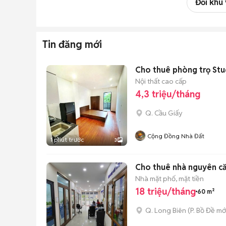
Đổi khu
Tin đăng mới
Cho thuê phòng trọ Stud
Nội thất cao cấp
4,3 triệu/tháng
Q. Cầu Giấy
Cộng Đồng Nhà Đất
1 phút trước
3
Cho thuê nhà nguyên că
Nhà mặt phố, mặt tiền
18 triệu/tháng
60 m²
Q. Long Biên
(
P. Bồ Đề
mớ