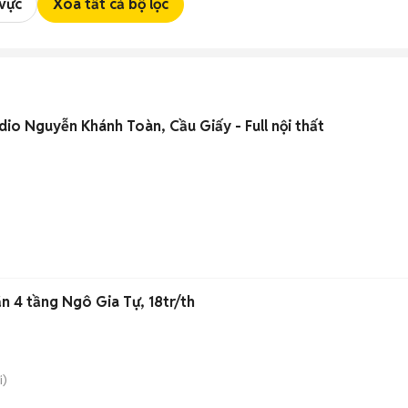
 vực
Xóa tất cả bộ lọc
io Nguyễn Khánh Toàn, Cầu Giấy - Full nội thất
n 4 tầng Ngô Gia Tự, 18tr/th
i)