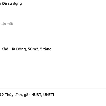
n Đã sử dụng
huận
mới)
a Khê, Hà Đông, 50m2, 5 tầng
49 Thúy Lĩnh, gần HUBT, UNETI