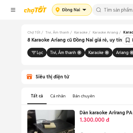
Đồng Nai
Chợ Tốt
Tivi, Âm thanh
Karaoke
Karaoke Ariang
Karao
8 Karaoke Ariang cũ Đồng Nai giá rẻ, uy tín
Lọc
Tivi, Âm thanh
Karaoke
Ariang
Siêu thị điện tử
Tất cả
Cá nhân
Bán chuyên
Dàn karaoke Arirang PA
1.300.000 đ