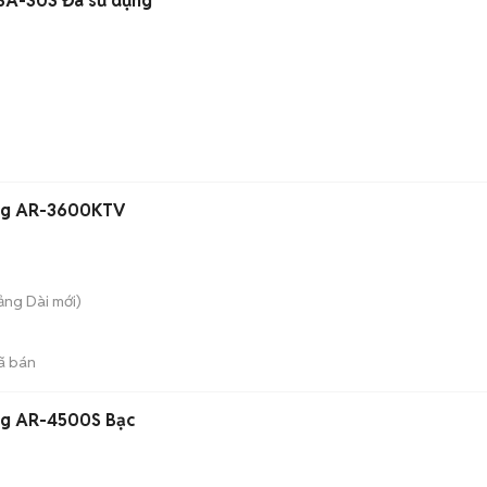
SA-303 Đã sử dụng
ang AR-3600KTV
rảng Dài
mới)
ã bán
ng AR-4500S Bạc