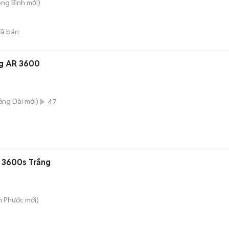
ong Bình
mới)
ã bán
5 số Arirang AR 3600
rảng Dài
mới)
47
D 3600s Trắng
n Phước
mới)