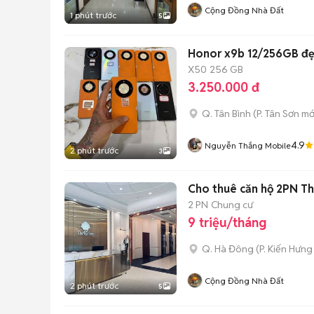
Cộng Đồng Nhà Đất
1 phút trước
5
Honor x9b 12/256G
X50
256 GB
3.250.000 đ
Q. Tân Bình
(
P. Tân Sơn
mớ
4.9
Nguyễn Thắng Mobile
2 phút trước
3
Cho thuê căn hộ 2PN T
2 PN
Chung cư
9 triệu/tháng
Q. Hà Đông
(
P. Kiến Hưng
Cộng Đồng Nhà Đất
2 phút trước
5