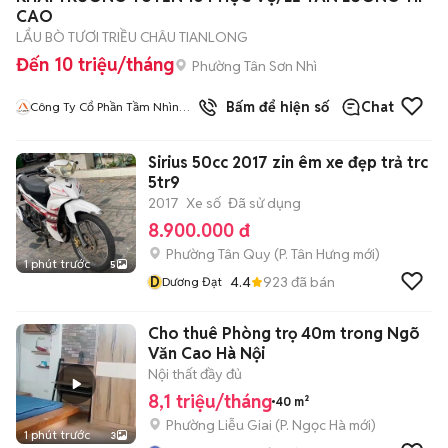
CAO
LẨU BÒ TƯƠI TRIỀU CHÂU TIANLONG
Đến 10 triệu/tháng
Phường Tân Sơn Nhì
1
đã bán
Bấm để hiện số
Chat
Công Ty Cổ Phần Tầm Nhìn
Quốc Tế Aladdin
Sirius 50cc 2017 zin êm xe đẹp trả trc
5tr9
2017
Xe số
Đã sử dụng
8.900.000 đ
Phường Tân Quy
(
P. Tân Hưng
mới)
1 phút trước
5
D
4.4
923
đã bán
Dương Đạt
Cho thuê Phòng trọ 40m trong Ngõ
Văn Cao Hà Nội
Nội thất đầy đủ
8,1 triệu/tháng
40 m²
Phường Liễu Giai
(
P. Ngọc Hà
mới)
1 phút trước
3