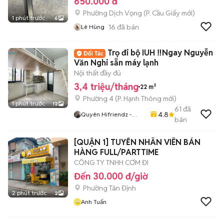
650.000 đ
Phường Dịch Vọng
(
P. Cầu Giấy
mới)
1 phút trước
6
16
đã bán
Lê Hùng
Trọ đi bộ IUH ‼️Ngay Nguyễn
Văn Nghi sẵn máy lạnh
Nội thất đầy đủ
3,4 triệu/tháng
22 m²
Phường 4
(
P. Hạnh Thông
mới)
1 phút trước
12
61
đã
4.8
Quyên Hifriendz -
bán
Phòng Thật Giá Thật
[QUẬN 1] TUYỂN NHÂN VIÊN BÁN
HÀNG FULL/PARTTIME
CÔNG TY TNHH CƠM ĐI
Đến 30.000 đ/giờ
Phường Tân Định
2 phút trước
2
Anh Tuấn