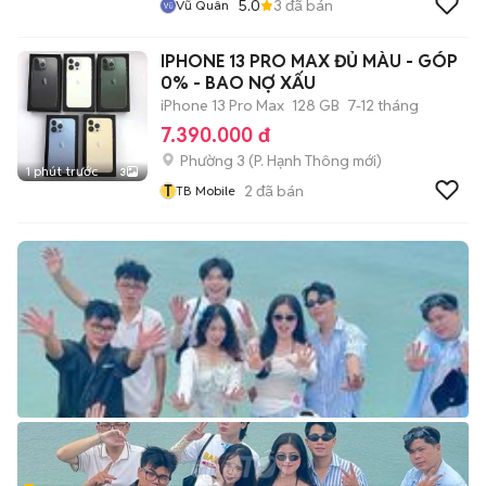
5.0
3
đã bán
Vũ Quân
IPHONE 13 PRO MAX ĐỦ MÀU - GÓP
0% - BAO NỢ XẤU
iPhone 13 Pro Max
128 GB
7-12 tháng
7.390.000 đ
Phường 3
(
P. Hạnh Thông
mới)
1 phút trước
3
T
2
đã bán
TB Mobile