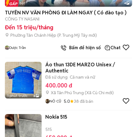
Tin nổi bật
4
TUYỂN NV VĂN PHÒNG ĐI LÀM NGAY ( Có đào tạo )
CÔNG TY NASANI
Đến 15 triệu/tháng
Phường Tân Chánh Hiệp
(
P. Trung Mỹ Tây
mới)
Bấm để hiện số
Chat
Dược Trần
Áo thun 13DE MARZO Unisex /
Authentic
Đã sử dụng
Cả nam và nữ
400.000 đ
Xã Tân Phú Trung
(
Xã Củ Chi
mới)
1 phút trước
6
5.0
38
đã bán
NỎ CŨ
Nokia 515
515