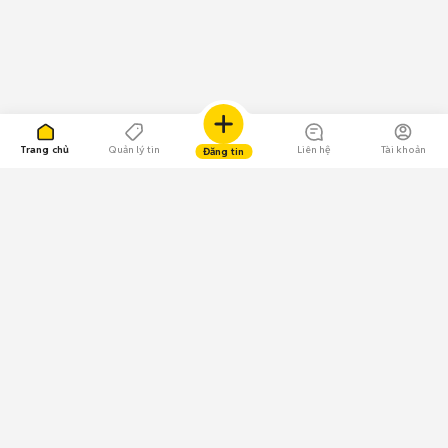
Trang chủ
Quản lý tin
Liên hệ
Tài khoản
Đăng tin
109.000 Bình chọn
Tải ứng dụng Chợ Tốt
Về Chợ Tốt
Quy chế sàn
Chính sách bảo mật
Giải quyết tranh chấp
CÔNG TY TNHH CHỢ TỐT - Người đại diện theo pháp luật:
Nguyễn Trọng Tấn; GPDKKD: 0312120782 do Sở KH & ĐT TP.HCM cấp ngày
11/01/2013;