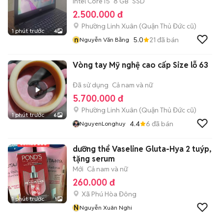
Intel Core i5
8 GB
SSD
2.500.000 đ
Phường Linh Xuân (Quận Thủ Đức cũ)
1 phút trước
4
n
5.0
21
đã bán
Nguyễn Văn Bằng
Vòng tay Mỹ nghệ cao cấp Size lỗ 63
Đã sử dụng
Cả nam và nữ
5.700.000 đ
Phường Linh Xuân (Quận Thủ Đức cũ)
1 phút trước
6
4.4
6
đã bán
NguyenLonghuy
dưỡng thể Vaseline Gluta-Hya 2 tuýp,
tặng serum
Mới
Cả nam và nữ
260.000 đ
Xã Phú Hòa Đông
1 phút trước
1
N
Nguyễn Xuân Nghi