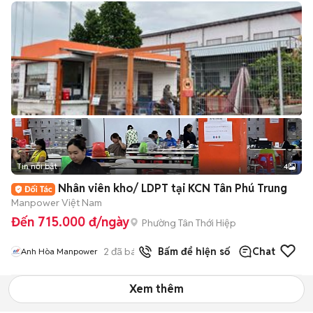
Tin nổi bật
4
Nhân viên kho/ LDPT tại KCN Tân Phú Trung
Manpower Việt Nam
Đến 715.000 đ/ngày
Phường Tân Thới Hiệp
2
đã bán
Bấm để hiện số
Chat
Anh Hòa Manpower
Xem thêm