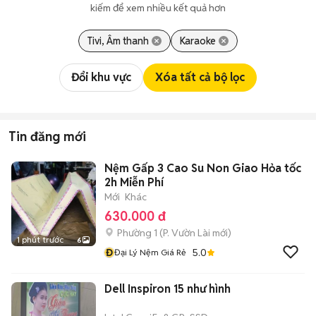
kiếm để xem nhiều kết quả hơn
Tivi, Âm thanh
Karaoke
Đổi khu vực
Xóa tất cả bộ lọc
Tin đăng mới
Nệm Gấp 3 Cao Su Non Giao Hỏa tốc
2h Miễn Phí
Mới
Khác
630.000 đ
Phường 1
(
P. Vườn Lài
mới)
1 phút trước
6
Đ
5.0
Đại Lý Nệm Giá Rẻ
Dell Inspiron 15 như hình