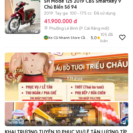
SH Mode 125 2019 CBS Smartkey 9
Chủ Biển Số 94
2019
Tay ga
100 - 175 cc
Đã sử dụng
41.900.000 đ
Phường Lê Bình
(
P. Cái Răng
mới)
1 phút trước
12
105
đã
5.0
Xe Cũ Nhanh Store Cần
bán
Thơ
Tin nổi bật
6
+
2
KHAI TRƯƠNG TUYỂN 10 PHỤC VỤ/LỄ TÂN LƯƠNG TÍP