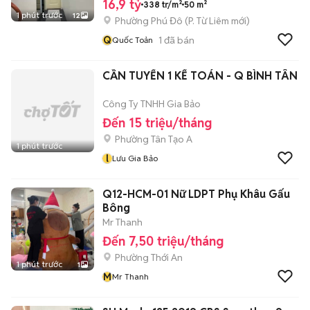
16,9 tỷ
338 tr/m²
50 m²
1 phút trước
12
Phường Phú Đô
(
P. Từ Liêm
mới)
Q
1
đã bán
Quốc Toản
CẦN TUYỂN 1 KẾ TOÁN - Q BÌNH TÂN
Công Ty TNHH Gia Bảo
Đến 15 triệu/tháng
Phường Tân Tạo A
1 phút trước
l
Lưu Gia Bảo
Q12-HCM-01 Nữ LDPT Phụ Khâu Gấu
Bông
Mr Thanh
Đến 7,50 triệu/tháng
Phường Thới An
1 phút trước
1
M
Mr Thanh