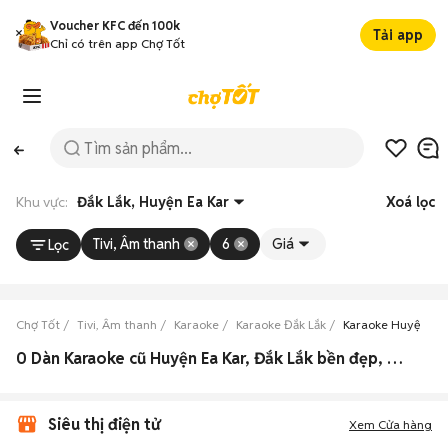
Voucher KFC đến 100k
Tải app
Chỉ có trên app Chợ Tốt
Khu vực:
Đắk Lắk, Huyện Ea Kar
Xoá lọc
Tivi, Âm thanh
6
Giá
Lọc
Chợ Tốt
Tivi, Âm thanh
Karaoke
Karaoke Đắk Lắk
Karaoke Huyện Ea 
0 Dàn Karaoke cũ Huyện Ea Kar, Đắk Lắk bền đẹp, giá rẻ
Siêu thị điện tử
Xem Cửa hàng