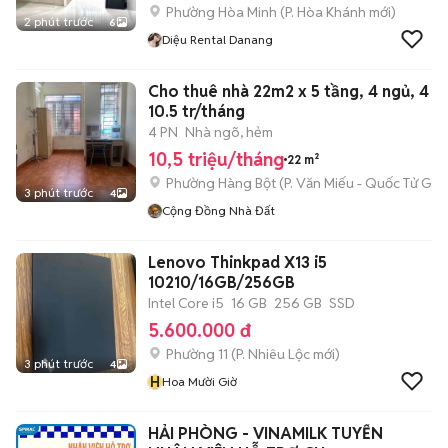
Phường Hòa Minh
(
P. Hòa Khánh
mới)
2 phút trước
6
Diệu Rental Danang
Cho thuê nhà 22m2 x 5 tầng, 4 ngủ, 4 vs
10.5 tr/tháng
4 PN
Nhà ngõ, hẻm
10,5 triệu/tháng
22 m²
Phường Hàng Bột
(
P. Văn Miếu - Quốc Tử Giá
3 phút trước
4
Cộng Đồng Nhà Đất
Lenovo Thinkpad X13 i5
10210/16GB/256GB
Intel Core i5
16 GB
256 GB
SSD
5.600.000 đ
Phường 11
(
P. Nhiêu Lộc
mới)
3 phút trước
4
H
Hoa Mười Giờ
HẢI PHÒNG - VINAMILK TUYỂN