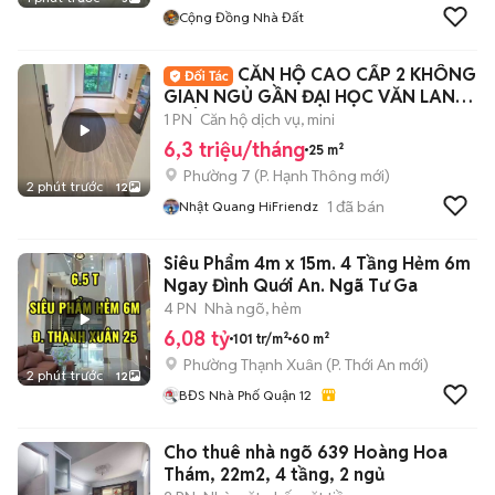
Cộng Đồng Nhà Đất
CĂN HỘ CAO CẤP 2 KHÔNG
GIAN NGỦ GẦN ĐẠI HỌC VĂN LANG
- CÔNG NGHIỆP 🏡
1 PN
Căn hộ dịch vụ, mini
6,3 triệu/tháng
25 m²
Phường 7
(
P. Hạnh Thông
mới)
2 phút trước
12
1
đã bán
Nhật Quang HiFriendz
Siêu Phẩm 4m x 15m. 4 Tầng Hẻm 6m
Ngay Đình Quới An. Ngã Tư Ga
4 PN
Nhà ngõ, hẻm
6,08 tỷ
101 tr/m²
60 m²
Phường Thạnh Xuân
(
P. Thới An
mới)
2 phút trước
12
BĐS Nhà Phố Quận 12
Cho thuê nhà ngõ 639 Hoàng Hoa
Thám, 22m2, 4 tầng, 2 ngủ