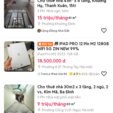
Cho thuê nhà 41m² x 6 tầng, Khương
Hạ, Thanh Xuân, 15tr
3 PN
Nhà ngõ, hẻm
15 triệu/tháng
41 m²
Phường Khương Đình
1 phút trước
5
Cộng Đồng Nhà Đất
🎁 IPAD PRO 12.9in M2 128GB
WIFI 5G ZIN NEW 99%
iPad Pro M2 2022
128 GB
18.500.000 đ
Phường 8
(
P. Thông Tây Hội
mới)
1 phút trước
5
4.9
426
đã bán
TienLe-IPad Giá Rẻ
Cho thuê nhà 30m2 x 3 tầng, 2 ngủ, 2
vs, Kim Mã, Ba Đình
2 PN
Nhà mặt phố, mặt tiền
9 triệu/tháng
30 m²
Phường Cống Vị
(
P. Ngọc Hà
mới)
1 phút trước
5