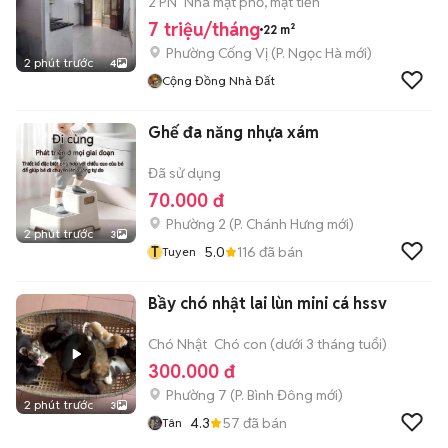
2 PN
Nhà mặt phố, mặt tiền
7 triệu/tháng
22 m²
Phường Cống Vị
(
P. Ngọc Hà
mới)
2 phút trước
4
Cộng Đồng Nhà Đất
Ghế đa năng nhựa xám
Đã sử dụng
70.000 đ
Phường 2
(
P. Chánh Hưng
mới)
2 phút trước
3
T
5.0
116
đã bán
Tuyen
Bầy chó nhật lai lùn mini cá hssv
Chó Nhật
Chó con (dưới 3 tháng tuổi)
300.000 đ
Phường 7
(
P. Bình Đông
mới)
2 phút trước
3
4.3
57
đã bán
Tân