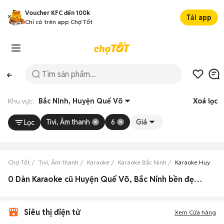
Voucher KFC đến 100k
Tải app
Chỉ có trên app Chợ Tốt
Khu vực:
Bắc Ninh, Huyện Quế Võ
Xoá lọc
Tivi, Âm thanh
6
Giá
Lọc
Chợ Tốt
Tivi, Âm thanh
Karaoke
Karaoke Bắc Ninh
Karaoke Huyện Q
0 Dàn Karaoke cũ Huyện Quế Võ, Bắc Ninh bền đẹp, giá rẻ
Siêu thị điện tử
Xem Cửa hàng