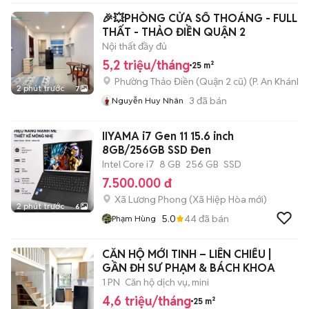
🎉💥PHÒNG CỬA SỔ THOÁNG - FULL N
THẤT - THẢO ĐIỀN QUẬN 2
Nội thất đầy đủ
5,2 triệu/tháng
25 m²
Phường Thảo Điền (Quận 2 cũ)
(
P. An Khánh
m
2 phút trước
7
3
đã bán
Nguyễn Huy Nhân
IIYAMA i7 Gen 11 15.6 inch
8GB/256GB SSD Đen
Intel Core i7
8 GB
256 GB
SSD
7.500.000 đ
Xã Lương Phong
(
Xã Hiệp Hòa
mới)
2 phút trước
6
5.0
44
đã bán
Phạm Hùng
CĂN HỘ MỚI TINH – LIÊN CHIỂU |
GẦN ĐH SƯ PHẠM & BÁCH KHOA
1 PN
Căn hộ dịch vụ, mini
4,6 triệu/tháng
25 m²