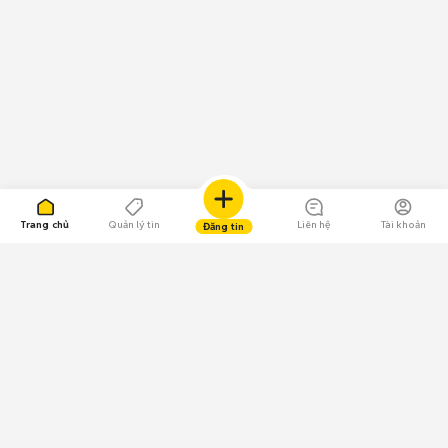
Trang chủ
Quản lý tin
Liên hệ
Tài khoản
Đăng tin
109.000 Bình chọn
Tải ứng dụng Chợ Tốt
Về Chợ Tốt
Quy chế sàn