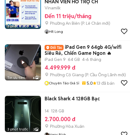
NHÂN VIÊN HỖ TRỢ CH
Vinamilk
Đến 11 triệu/tháng
Phường An Biên
(
P. Lê Chân
mới)
3 phút trước
1
HR Long
iPad Gen 9 64gb 4G/wifi
Siêu Rẻ, Chiến Game Ngon 🔥
iPad Gen 9
64 GB
4-6 tháng
4.499.999 đ
Phường Cô Giang
(
P. Cầu Ông Lãnh
mới)
Tin ưu tiên
6
5.0
13
đã bán
Chuyên Táo Giá Sỉ
Black Shark 4 128GB Bạc
14
128 GB
2.700.000 đ
Phường Hòa Xuân
3 phút trước
3
Ngọc Bích