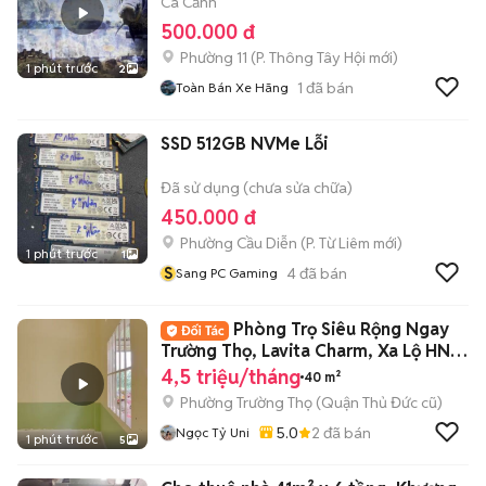
Cá Cảnh
500.000 đ
Phường 11
(
P. Thông Tây Hội
mới)
1 phút trước
2
1
đã bán
Toàn Bán Xe Hãng
SSD 512GB NVMe Lỗi
Đã sử dụng (chưa sửa chữa)
450.000 đ
Phường Cầu Diễn
(
P. Từ Liêm
mới)
1 phút trước
1
S
4
đã bán
Sang PC Gaming
Phòng Trọ Siêu Rộng Ngay
Trường Thọ, Lavita Charm, Xa Lộ HN,
Ngã tư bi
4,5 triệu/tháng
40 m²
Phường Trường Thọ (Quận Thủ Đức cũ)
5.0
2
đã bán
Ngọc Tỷ Uni
1 phút trước
5