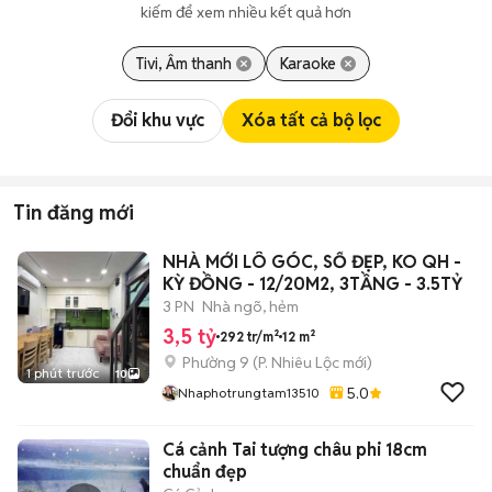
kiếm để xem nhiều kết quả hơn
Tivi, Âm thanh
Karaoke
Đổi khu vực
Xóa tất cả bộ lọc
Tin đăng mới
NHÀ MỚI LÔ GÓC, SỔ ĐẸP, KO QH -
KỲ ĐỒNG - 12/20M2, 3TẦNG - 3.5TỶ
3 PN
Nhà ngõ, hẻm
3,5 tỷ
292 tr/m²
12 m²
Phường 9
(
P. Nhiêu Lộc
mới)
1 phút trước
10
5.0
Nhaphotrungtam13510
Cá cảnh Tai tượng châu phi 18cm
chuẩn đẹp