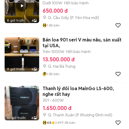
Dưới 100W
Hết bảo hành
650.000 đ
Q. Cầu Giấy
(
P. Yên Hòa
mới)
8 giờ trước
4
H
1
đã bán
Bán loa 901 seri V màu nâu, sản xuất
tại USA,
Trên 1000W
Hết bảo hành
13.500.000 đ
Q. Hai Bà Trưng
9 giờ trước
5
P
1
đã bán
Thanh lý đôi loa MainGo LS-600,
nghe rất hay
301 - 600W
1.650.000 đ
Q. Thanh Xuân
(
P. Khương Đình
mới)
10 giờ trước
6
H
4.8
2499
đã bán