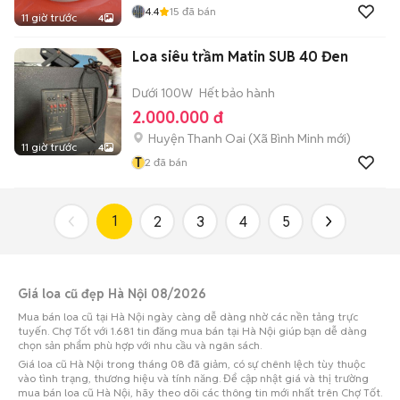
4.4
15
đã bán
11 giờ trước
4
Loa siêu trầm Matin SUB 40 Đen
Dưới 100W
Hết bảo hành
2.000.000 đ
Huyện Thanh Oai
(
Xã Bình Minh
mới)
11 giờ trước
4
T
2
đã bán
1
2
3
4
5
Giá loa cũ đẹp Hà Nội 08/2026
Mua bán loa cũ tại Hà Nội ngày càng dễ dàng nhờ các nền tảng trực
tuyến. Chợ Tốt với 1.681 tin đăng mua bán tại Hà Nội giúp bạn dễ dàng
chọn sản phẩm phù hợp với nhu cầu và ngân sách.
Giá loa cũ Hà Nội trong tháng 08 đã giảm, có sự chênh lệch tùy thuộc
vào tình trạng, thương hiệu và tính năng. Để cập nhật giá và thị trường
mua bán loa cũ Hà Nội, hãy theo dõi các thông tin mới nhất trên Chợ Tốt.