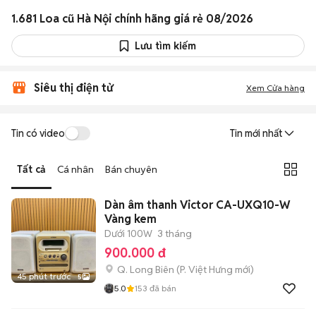
1.681 Loa cũ Hà Nội chính hãng giá rẻ 08/2026
Lưu tìm kiếm
Siêu thị điện tử
Xem Cửa hàng
Tin có video
Tin mới nhất
Tất cả
Cá nhân
Bán chuyên
Dàn âm thanh Victor CA-UXQ10-W
Vàng kem
Dưới 100W
3 tháng
900.000 đ
Q. Long Biên
(
P. Việt Hưng
mới)
45 phút trước
5
5.0
153
đã bán