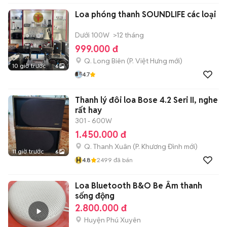
Loa phóng thanh SOUNDLIFE các loại
Dưới 100W
>12 tháng
999.000 đ
Q. Long Biên
(
P. Việt Hưng
mới)
10 giờ trước
6
4.7
Thanh lý đôi loa Bose 4.2 Seri II, nghe
rất hay
301 - 600W
1.450.000 đ
Q. Thanh Xuân
(
P. Khương Đình
mới)
11 giờ trước
6
H
4.8
2499
đã bán
Loa Bluetooth B&O Be Âm thanh
sống động
2.800.000 đ
Huyện Phú Xuyên