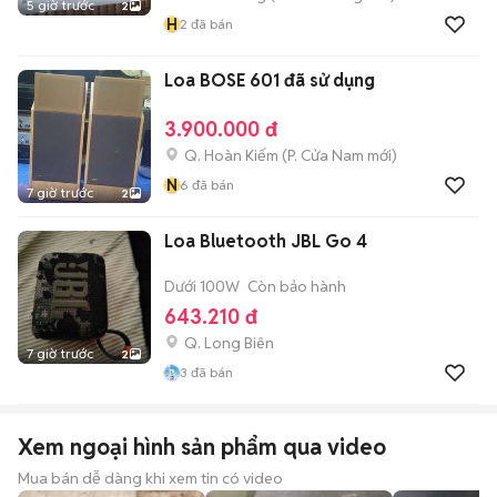
5 giờ trước
2
H
2
đã bán
Loa BOSE 601 đã sử dụng
3.900.000 đ
Q. Hoàn Kiếm
(
P. Cửa Nam
mới)
N
6
đã bán
7 giờ trước
2
Loa Bluetooth JBL Go 4
Dưới 100W
Còn bảo hành
643.210 đ
Q. Long Biên
7 giờ trước
2
3
đã bán
Xem ngoại hình sản phẩm qua video
Mua bán dễ dàng khi xem tin có video