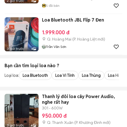
2 giờ trước
4
M
5
đã bán
Loa Bluetooth JBL Flip 7 Đen
1.999.000 đ
Q. Hoàng Mai
(
P. Hoàng Liệt
mới)
Trần Văn Sơn
3 giờ trước
4
Bạn cần tìm
loại loa
nào ?
Loại loa:
Loa Bluetooth
Loa Vi Tính
Loa Thùng
Loa Hi-Fi,
Thanh lý đôi loa cây Power Audio,
nghe rất hay
301 - 600W
950.000 đ
Q. Thanh Xuân
(
P. Khương Đình
mới)
3 giờ trước
6