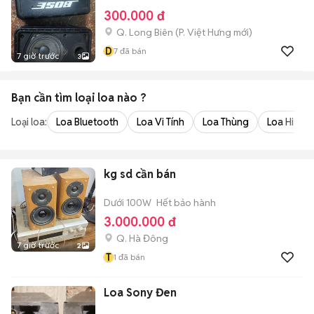
300.000 đ
Q. Long Biên
(
P. Việt Hưng
mới)
D
7
đã bán
7 giờ trước
3
Bạn cần tìm
loại loa
nào ?
Loại loa:
Loa Bluetooth
Loa Vi Tính
Loa Thùng
Loa Hi-Fi,
kg sd cần bán
Dưới 100W
Hết bảo hành
3.000.000 đ
Q. Hà Đông
7 giờ trước
2
T
1
đã bán
Loa Sony Đen