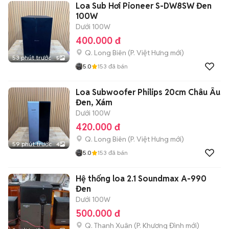
Loa Sub Hơi Pioneer S-DW8SW Đen
100W
Dưới 100W
400.000 đ
Q. Long Biên
(
P. Việt Hưng
mới)
53 phút trước
5
5.0
153
đã bán
Loa Subwoofer Philips 20cm Châu Âu
Đen, Xám
Dưới 100W
420.000 đ
Q. Long Biên
(
P. Việt Hưng
mới)
59 phút trước
4
5.0
153
đã bán
Hệ thống loa 2.1 Soundmax A-990
Đen
Dưới 100W
500.000 đ
Q. Thanh Xuân
(
P. Khương Đình
mới)