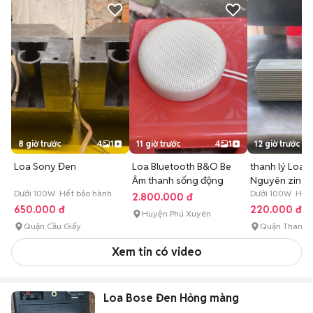
8 giờ trước
4
1
11 giờ trước
4
1
12 giờ trước
Loa Sony Đen
Loa Bluetooth B&O Be
thanh lý Loa 
Âm thanh sống động
Nguyên zin n
Dưới 100W Hết bảo hành
hay
Dưới 100W Hết 
2.800.000 đ
650.000 đ
220.000 đ
Huyện Phú Xuyên
Quận Cầu Giấy
Quận Thanh 
Xem tin có video
Loa Bose Đen Hỏng màng