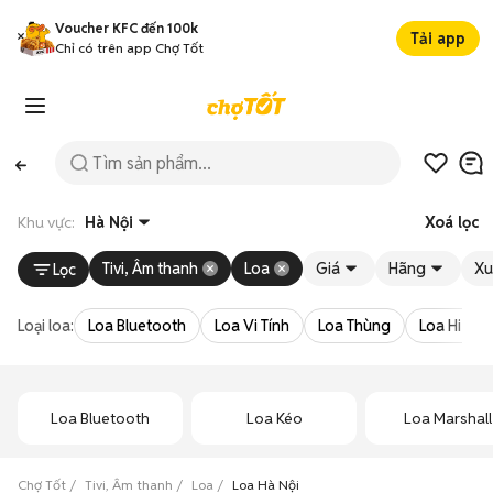
Voucher KFC đến 100k
Tải app
Chỉ có trên app Chợ Tốt
Khu vực:
Hà Nội
Xoá lọc
Tivi, Âm thanh
Loa
Giá
Hãng
Xu
Lọc
Loại loa:
Loa Bluetooth
Loa Vi Tính
Loa Thùng
Loa Hi-Fi,
Loa Bluetooth
Loa Kéo
Loa Marshall
Chợ Tốt
Tivi, Âm thanh
Loa
Loa Hà Nội