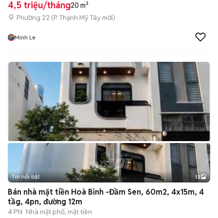
4,5 triệu/tháng
20 m²
Phường 22
(
P. Thạnh Mỹ Tây
mới)
Minh Le
Tin nổi bật
12
+
2
Bán nhà mặt tiền Hoà Bình -Đầm Sen, 60m2, 4x15m, 4
tầg, 4pn, đường 12m
4 PN
Nhà mặt phố, mặt tiền