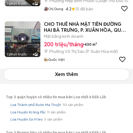
Phường Hiệp Bình Phước (Quận Thủ Đức cũ)
1 phút trước
6
4.2
15
đã bán
Chị Dung
CHO THUÊ NHÀ MẶT TIỀN ĐƯỜNG
HAI BÀ TRƯNG, P. XUÂN HÒA, QUẬN
3
Mặt bằng kinh doanh
200 triệu/tháng
430 m²
Phường Võ Thị Sáu
(
P. Xuân Hòa
mới)
1 phút trước
4
Quốc Việt
Xem thêm
Top 3 quận huyện có nhiều tin mua bán Loa nhất ở Đắk Lắk
Loa Thành phố Buôn Ma Thuột
: 113 sản phẩm
Loa Huyện Krông Pắc
: 11 sản phẩm
Loa Huyện Ea H'leo
: 5 sản phẩm
Top 3 thương hiệu có nhiều tin mua bán Loa nhất ở Đắk Lắk