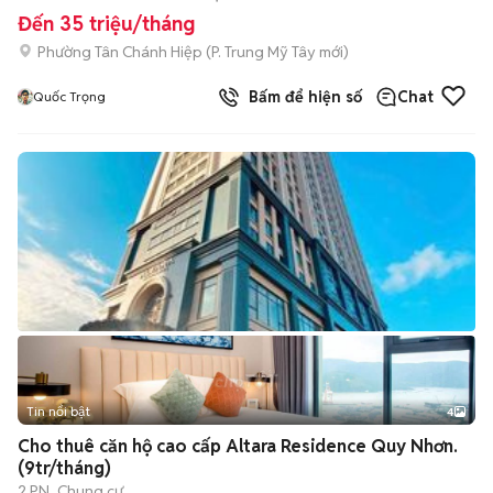
Đến 35 triệu/tháng
Phường Tân Chánh Hiệp
(
P. Trung Mỹ Tây
mới)
Bấm để hiện số
Chat
Quốc Trọng
Tin nổi bật
4
Cho thuê căn hộ cao cấp Altara Residence Quy Nhơn.
(9tr/tháng)
2 PN
Chung cư