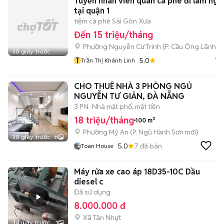
Tuyển nhân viên quán cà phê đi làm nga
tại quận 1
tiệm cà phê Sài Gòn Xưa
Đến 15 triệu/tháng
Phường Nguyễn Cư Trinh
(
P. Cầu Ông Lãnh
mớ
30 giây trước
T
5.0
Trần Thị Khánh Linh
CHO THUÊ NHÀ 3 PHÒNG NGỦ
NGUYỄN TƯ GIẢN, ĐÀ NẴNG
3 PN
Nhà mặt phố, mặt tiền
18 triệu/tháng
100 m²
Phường Mỹ An
(
P. Ngũ Hành Sơn
mới)
30 giây trước
11
5.0
7
đã bán
Toan House
Máy rửa xe cao áp 18D35-10C Dầu
diesel c
Đã sử dụng
8.000.000 đ
Xã Tân Nhựt
34 giây trước
1