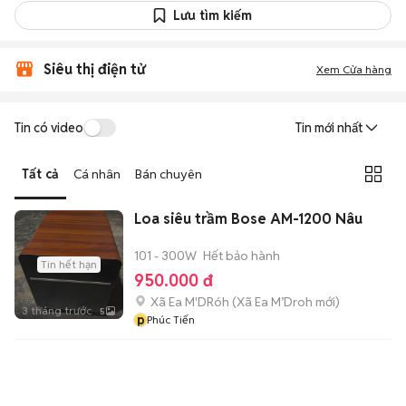
Lưu tìm kiếm
Siêu thị điện tử
Xem Cửa hàng
Tin có video
Tin mới nhất
Tất cả
Cá nhân
Bán chuyên
Loa siêu trầm Bose AM-1200 Nâu
101 - 300W
Hết bảo hành
Tin hết hạn
950.000 đ
Xã Ea M'DRóh
(
Xã Ea M’Droh
mới)
3 tháng trước
5
p
Phúc Tiến