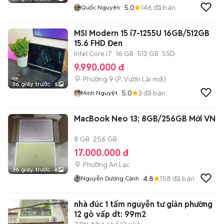
5.0
146
đã bán
Quốc Nguyên
MSI Modern 15 i7-1255U 16GB/512GB
15.6 FHD Đen
Intel Core i7
16 GB
512 GB
SSD
9.990.000 đ
Phường 9
(
P. Vườn Lài
mới)
36 giây trước
5
5.0
3
đã bán
Minh Nguyệt
MacBook Neo 13; 8GB/256GB Mới VN
8 GB
256 GB
17.000.000 đ
Phường An Lạc
36 giây trước
6
4.8
158
đã bán
Nguyễn Dương Cảnh
nhà đúc 1 tấm nguyễn tư giản phường
12 gò vấp dt: 99m2