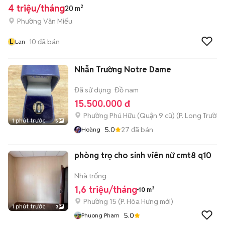
4 triệu/tháng
20 m²
Phường Văn Miếu
L
10
đã bán
Lan
Nhẫn Trường Notre Dame
Đã sử dụng
Đồ nam
15.500.000 đ
Phường Phú Hữu (Quận 9 cũ)
(
P. Long Trường
1 phút trước
5
5.0
27
đã bán
Hoàng
phòng trọ cho sinh viên nữ cmt8 q10
Nhà trống
1,6 triệu/tháng
10 m²
Phường 15
(
P. Hòa Hưng
mới)
1 phút trước
3
5.0
Phuong Pham