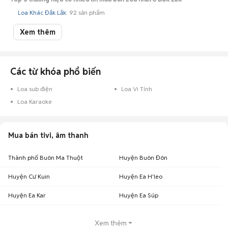
Loa Khác Đắk Lắk
: 92 sản phẩm
Loa JBL Đắk Lắk
: 29 sản phẩm
Xem thêm
Loa Bose Đắk Lắk
: 9 sản phẩm
Các từ khóa phổ biến
Loa sub điện
Loa Vi Tính
Loa Karaoke
Mua bán tivi, âm thanh
Thành phố Buôn Ma Thuột
Huyện Buôn Đôn
Huyện Cư Kuin
Huyện Ea H'leo
Huyện Ea Kar
Huyện Ea Súp
Xem thêm