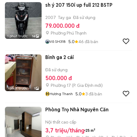
sh ý 207 150i up full 212 BSTP
2007
Tay ga
Đã sử dụng
79.000.000 đ
Phường Phú Thạnh
1 phút trước
16
5.0
46
đã bán
Võ SH318
Bình ga 2 cái
Đã sử dụng
500.000 đ
Phường 17
(
P. Gia Định
mới)
1 phút trước
1
H
5.0
3
đã bán
Hương Thanh
Phòng Trọ Nhà Nguyên Căn
Nội thất cao cấp
3,7 triệu/tháng
25 m²