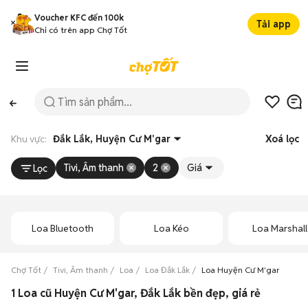
Voucher KFC đến 100k
Tải app
Chỉ có trên app Chợ Tốt
Khu vực:
Đắk Lắk, Huyện Cư M'gar
Xoá lọc
Tivi, Âm thanh
2
Giá
Lọc
Loa Bluetooth
Loa Kéo
Loa Marshall
Chợ Tốt
Tivi, Âm thanh
Loa
Loa Đắk Lắk
Loa Huyện Cư M'gar
1 Loa cũ Huyện Cư M'gar, Đắk Lắk bền đẹp, giá rẻ