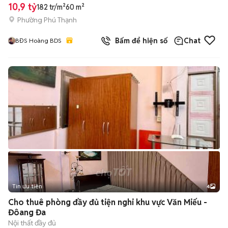
10,9 tỷ
182 tr/m²
60 m²
Phường Phú Thạnh
Bấm để hiện số
Chat
BĐS Hoàng BDS
Tin ưu tiên
4
Cho thuê phòng đầy đủ tiện nghi khu vực Văn Miếu -
Đôang Đa
Nội thất đầy đủ