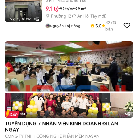
3 PN
Nhà phố liền kề
9,1 tỷ
92 tr/m²
99 m²
Phường 12
(
P. An Hội Tây
mới)
36 giây trước
9
32
đã
5.0
Nguyễn Thị Hồng
bán
Trang
Tin nổi bật
5
TUYỂN DỤNG 7 NHÂN VIÊN KINH DOANH ĐI LÀM
NGAY
CÔNG TY TNHH CÔNG NGHỆ PHẦN MỀM NASANI