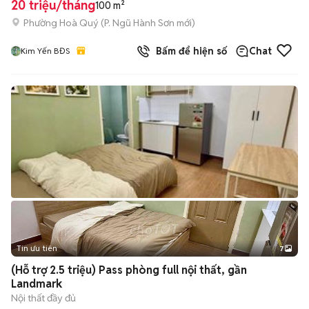
20 triệu/tháng
100 m²
Phường Hoà Quý
(
P. Ngũ Hành Sơn
mới)
Bấm để hiện số
Chat
Kim Yến BĐS
Tin ưu tiên
7
+
2
(Hỗ trợ 2.5 triệu) Pass phòng full nội thất, gần
Landmark
Nội thất đầy đủ