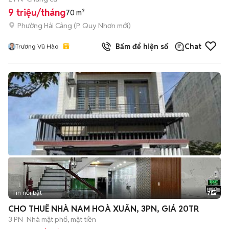
9 triệu/tháng
70 m²
Phường Hải Cảng
(
P. Quy Nhơn
mới)
Bấm để hiện số
Chat
Trương Vũ Hào
Tin nổi bật
7
+
2
CHO THUÊ NHÀ NAM HOÀ XUÂN, 3PN, GIÁ 20TR
3 PN
Nhà mặt phố, mặt tiền