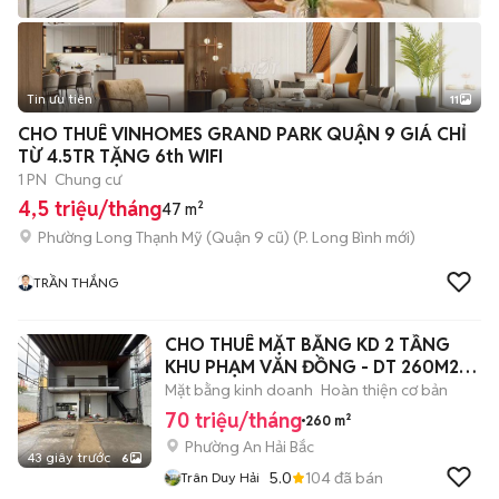
Tin ưu tiên
11
+
2
CHO THUÊ VINHOMES GRAND PARK QUẬN 9 GIÁ CHỈ
TỪ 4.5TR TẶNG 6th WIFI
1 PN
Chung cư
4,5 triệu/tháng
47 m²
Phường Long Thạnh Mỹ (Quận 9 cũ)
(
P. Long Bình
mới)
TRẦN THẮNG
CHO THUÊ MẶT BẰNG KD 2 TẦNG
KHU PHẠM VĂN ĐỒNG - DT 260M2
NGANG 10M
Mặt bằng kinh doanh
Hoàn thiện cơ bản
70 triệu/tháng
260 m²
Phường An Hải Bắc
43 giây trước
6
5.0
104
đã bán
Trân Duy Hải