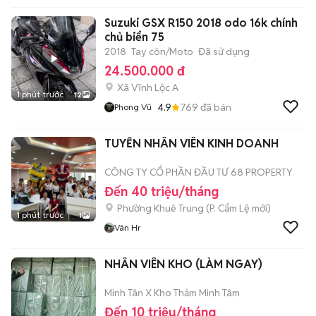
Suzuki GSX R150 2018 odo 16k chính
chủ biển 75
2018
Tay côn/Moto
Đã sử dụng
24.500.000 đ
Xã Vĩnh Lộc A
1 phút trước
12
4.9
769
đã bán
Phong Vũ
TUYỂN NHÂN VIÊN KINH DOANH
CÔNG TY CỔ PHẦN ĐẦU TƯ 68 PROPERTY
Đến 40 triệu/tháng
Phường Khuê Trung
(
P. Cẩm Lệ
mới)
1 phút trước
1
Vân Hr
NHÂN VIÊN KHO (LÀM NGAY)
Minh Tân X Kho Thảm Minh Tâm
Đến 10 triệu/tháng