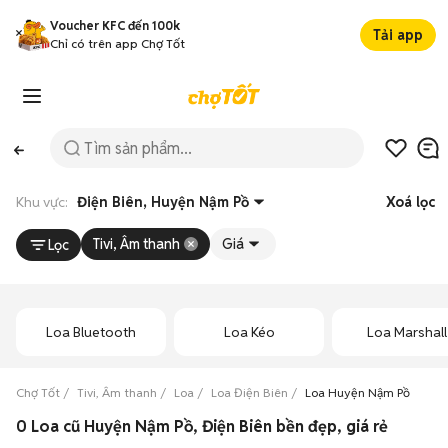
Voucher KFC đến 100k
Tải app
Chỉ có trên app Chợ Tốt
Khu vực:
Điện Biên, Huyện Nậm Pồ
Xoá lọc
Tivi, Âm thanh
Giá
Lọc
Loa Bluetooth
Loa Kéo
Loa Marshall
Chợ Tốt
Tivi, Âm thanh
Loa
Loa Điện Biên
Loa Huyện Nậm Pồ
0 Loa cũ Huyện Nậm Pồ, Điện Biên bền đẹp, giá rẻ