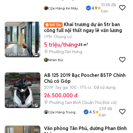
1038
đã
4.9
Cửa Hàng Xe Máy
bán
Nguyễn Phụng
Khai trương dự án 5tr ban
công full nội thất ngay lê văn lương
1 PN
Chung cư
5 triệu/tháng
35 m²
Phường Tân Hưng
1 phút trước
7
Nhân Bùi
AB 125 2019 Bạc Poscher BSTP Chính
Chủ có Góp
2019
Tay ga
100 - 175 cc
Đã sử dụng
26.500.000 đ
Phường Tam Bình (Quận Thủ Đức cũ)
1 phút trước
7
239
đã
4.5
Cửa Hàng Trung
bán
Hiếu
Văn phòng Tân Phú, đường Phan Đình