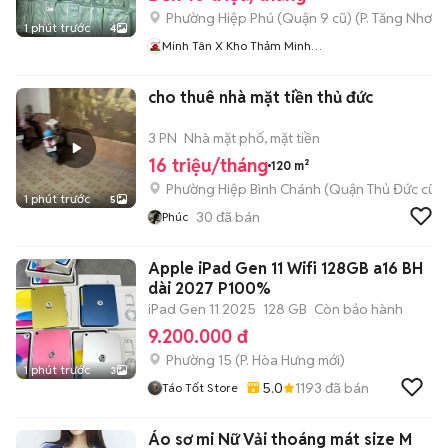
Phường Hiệp Phú (Quận 9 cũ)
(
P. Tăng Nhơn 
1 phút trước
4
Minh Tân X Kho Thảm Minh
Tâm
cho thuê nhà mặt tiền thủ đức
3 PN
Nhà mặt phố, mặt tiền
16 triệu/tháng
120 m²
Phường Hiệp Bình Chánh (Quận Thủ Đức cũ)
1 phút trước
5
30
đã bán
Phúc
Apple iPad Gen 11 Wifi 128GB a16 BH
dài 2027 P100%
iPad Gen 11 2025
128 GB
Còn bảo hành
9.200.000 đ
Phường 15
(
P. Hòa Hưng
mới)
1 phút trước
3
5.0
1193
đã bán
Táo Tốt Store
Áo sơ mi Nữ Vải thoáng mát size M