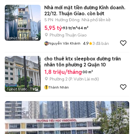
Nhà mới mặt tiền đường Kinh doanh.
22/12. Thuận Giao. còn bớt
5 PN
Hướng Đông
Nhà phố liền kề
5,95 tỷ
93 tr/m²
64 m²
Phường Thuận Giao
1 phút trước
11
4.9
3
đã bán
Nguyễn Văn Khánh
cho thuê ktx sleepbox đường trân
nhân tôn phường 2 Quận 10
1,8 triệu/tháng
30 m²
Phường 2
(
P. Vườn Lài
mới)
T
Thành Nhân
1 phút trước
9