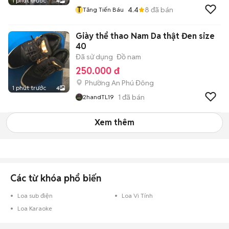
1 phút trước
4
T
4.4
8
đã bán
Tăng Tiến Báu
Giày thể thao Nam Da thật Đen size
40
Đã sử dụng
Đồ nam
250.000 đ
Phường An Phú Đông
1 phút trước
4
1
đã bán
2handTL19
Xem thêm
Các từ khóa phổ biến
Loa sub điện
Loa Vi Tính
Loa Karaoke