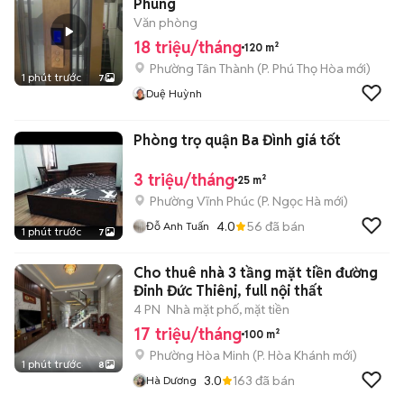
Phùng
Văn phòng
18 triệu/tháng
120 m²
Phường Tân Thành
(
P. Phú Thọ Hòa
mới)
1 phút trước
7
Duệ Huỳnh
Phòng trọ quận Ba Đình giá tốt
3 triệu/tháng
25 m²
Phường Vĩnh Phúc
(
P. Ngọc Hà
mới)
4.0
56
đã bán
Đỗ Anh Tuấn
1 phút trước
7
Cho thuê nhà 3 tầng mặt tiền đường
Đinh Đức Thiênj, full nội thất
4 PN
Nhà mặt phố, mặt tiền
17 triệu/tháng
100 m²
Phường Hòa Minh
(
P. Hòa Khánh
mới)
1 phút trước
8
3.0
163
đã bán
Hà Dương