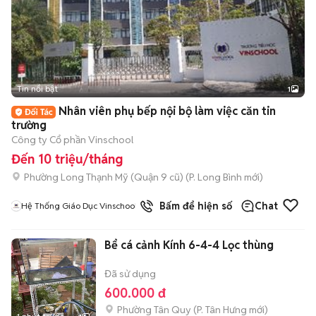
Tin nổi bật
1
Nhân viên phụ bếp nội bộ làm việc căn tin
trường
Công ty Cổ phần Vinschool
Đến 10 triệu/tháng
Phường Long Thạnh Mỹ (Quận 9 cũ)
(
P. Long Bình
mới)
Bấm để hiện số
Chat
Hệ Thống Giáo Dục Vinschool
Bể cá cảnh Kính 6-4-4 Lọc thùng
Đã sử dụng
600.000 đ
Phường Tân Quy
(
P. Tân Hưng
mới)