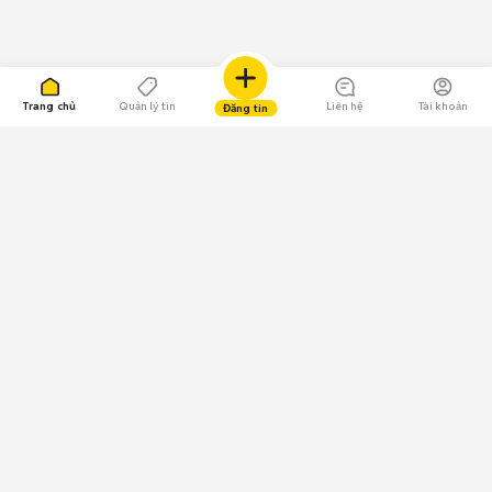
Trang chủ
Quản lý tin
Liên hệ
Tài khoản
Đăng tin
109.000 Bình chọn
Tải ứng dụng Chợ Tốt
Về Chợ Tốt
Quy chế sàn
Chính sách bảo mật
Giải quyết tranh chấp
CÔNG TY TNHH CHỢ TỐT - Người đại diện theo pháp luật:
Nguyễn Trọng Tấn; GPDKKD: 0312120782 do Sở KH & ĐT TP.HCM cấp ngày
11/01/2013;
GPMXH: 185/GP-BTTTT do Bộ Thông tin và Truyền thông
cấp ngày 09/07/2024 - Chịu trách nhiệm
nội dung: Trần Hoàng Ly.
Chính sách sử dụng