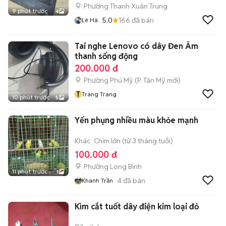
Phường Thanh Xuân Trung
9 phút trước
4
5.0
166
đã bán
Lê Hà
Tai nghe Lenovo có dây Đen Âm
thanh sống động
200.000 đ
Phường Phú Mỹ
(
P. Tân Mỹ
mới)
T
Trang Trang
10 phút trước
5
Yến phụng nhiều màu khỏe mạnh
Khác
Chim lớn (từ 3 tháng tuổi)
100.000 đ
Phường Long Bình
11 phút trước
1
4
đã bán
Khanh Trần
Kìm cắt tuốt dây điện kim loại đỏ