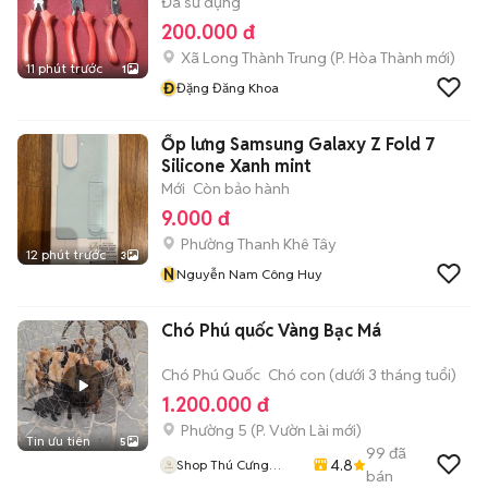
Đã sử dụng
200.000 đ
Xã Long Thành Trung
(
P. Hòa Thành
mới)
11 phút trước
1
Đ
Đặng Đăng Khoa
Ốp lưng Samsung Galaxy Z Fold 7
Silicone Xanh mint
Mới
Còn bảo hành
9.000 đ
Phường Thanh Khê Tây
12 phút trước
3
N
Nguyễn Nam Công Huy
Chó Phú quốc Vàng Bạc Má
Chó Phú Quốc
Chó con (dưới 3 tháng tuổi)
1.200.000 đ
Phường 5
(
P. Vườn Lài
mới)
Tin ưu tiên
5
99
đã
4.8
Shop Thú Cưng
bán
PenTa