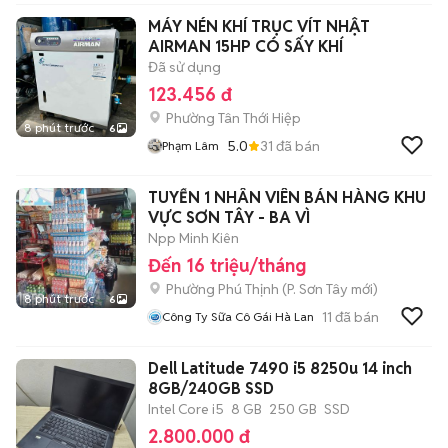
MÁY NÉN KHÍ TRỤC VÍT NHẬT
AIRMAN 15HP CÓ SẤY KHÍ
Đã sử dụng
123.456 đ
Phường Tân Thới Hiệp
8 phút trước
6
5.0
31
đã bán
Phạm Lâm
TUYỂN 1 NHÂN VIÊN BÁN HÀNG KHU
VỰC SƠN TÂY - BA VÌ
Npp Minh Kiên
Đến 16 triệu/tháng
Phường Phú Thịnh
(
P. Sơn Tây
mới)
8 phút trước
6
11
đã bán
Công Ty Sữa Cô Gái Hà Lan
Dell Latitude 7490 i5 8250u 14 inch
8GB/240GB SSD
Intel Core i5
8 GB
250 GB
SSD
2.800.000 đ