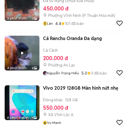
Đã sử dụng (chưa sửa chữa)
450.000 đ
Phường Vĩnh Ninh
(
P. Thuận Hóa
mới)
3 phút trước
3
l
4.4
101
đã bán
Lân
Cá Ranchu Oranda Đa dạng
Cá Cảnh
200.000 đ
Phường An Lạc
4 phút trước
2
5.0
3
đã bán
Nguyễn Trọng Hiếu
Vivo 2029 128GB Màn hình nứt nhẹ
Dòng khác
128 GB
550.000 đ
Xã Vĩnh Lộc A
6 phút trước
1
v
Vu Manh