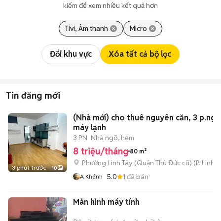
kiếm để xem nhiều kết quả hơn
Tivi, Âm thanh
Micro
Đổi khu vực
Xóa tất cả bộ lọc
Tin đăng mới
(Nhà mới) cho thuê nguyên căn, 3 p.ngủ
máy lạnh
3 PN
Nhà ngõ, hẻm
8 triệu/tháng
80 m²
Phường Linh Tây (Quận Thủ Đức cũ)
(
P. Linh 
3 phút trước
10
5.0
1
đã bán
A Khánh
Màn hình máy tính