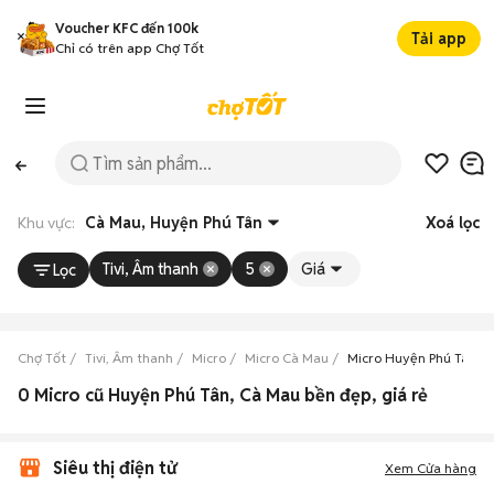
Voucher KFC đến 100k
Tải app
Chỉ có trên app Chợ Tốt
Khu vực:
Cà Mau, Huyện Phú Tân
Xoá lọc
Tivi, Âm thanh
5
Giá
Lọc
Chợ Tốt
Tivi, Âm thanh
Micro
Micro Cà Mau
Micro Huyện Phú Tân
0 Micro cũ Huyện Phú Tân, Cà Mau bền đẹp, giá rẻ
Siêu thị điện tử
Xem Cửa hàng