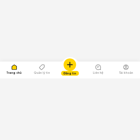
Trang chủ
Quản lý tin
Liên hệ
Tài khoản
Đăng tin
109.000 Bình chọn
Tải ứng dụng Chợ Tốt
Về Chợ Tốt
Quy chế sàn