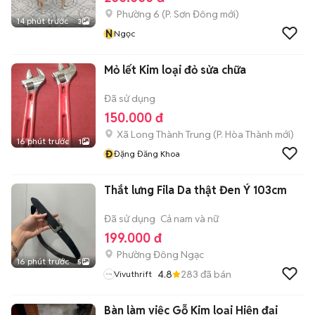
Phường 6
(
P. Sơn Đông
mới)
14 phút trước
3
N
Ngọc
Mỏ lết Kim loại đỏ sửa chữa
Đã sử dụng
150.000 đ
Xã Long Thành Trung
(
P. Hòa Thành
mới)
16 phút trước
1
Đ
Đặng Đăng Khoa
Thắt lưng Fila Da thật Đen Ý 103cm
Đã sử dụng
Cả nam và nữ
199.000 đ
Phường Đông Ngạc
16 phút trước
5
4.8
283
đã bán
Vivuthrift
Bàn làm việc Gỗ Kim loại Hiện đại