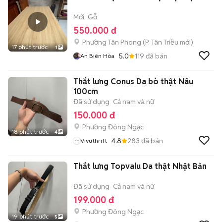
Mới
Gỗ
550.000 đ
Phường Tân Phong
(
P. Tân Triều
mới)
17 phút trước
1
5.0
119
đã bán
An Biên Hòa
Thắt lưng Conus Da bò thật Nâu
100cm
Đã sử dụng
Cả nam và nữ
150.000 đ
Phường Đông Ngạc
18 phút trước
4
4.8
283
đã bán
Vivuthrift
Thắt lưng Topvalu Da thật Nhật Bản
Đã sử dụng
Cả nam và nữ
199.000 đ
Phường Đông Ngạc
19 phút trước
5