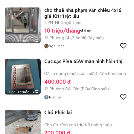
cho thuê nhà phạm văn chiêu 4x16
giá 10tr trệt lâu
2 PN
Nhà ngõ, hẻm
10 triệu/tháng
84 m²
Phường 14
(
P. An Hội Tây
mới)
14 phút trước
4
Nga Phan
Cục sạc Piva 65W màn hình hiển thị
Đã sử dụng (chưa sửa chữa)
Còn bảo hành
400.000 đ
Phường Đội Cấn
(
P. Ba Đình
mới)
14 phút trước
2
Tuan Ly
Chó Phốc lai
Chó Cỏ
Chó con (dưới 3 tháng tuổi)
200.000 đ