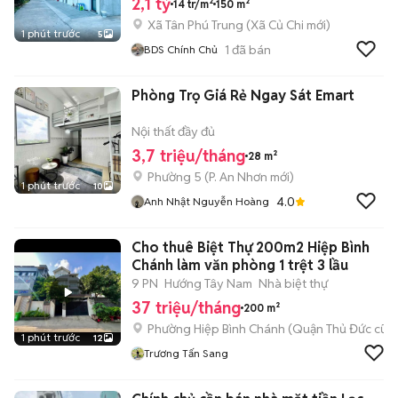
2,1 tỷ
14 tr/m²
150 m²
Xã Tân Phú Trung
(
Xã Củ Chi
mới)
1 phút trước
5
1
đã bán
BDS Chính Chủ
Phòng Trọ Giá Rẻ Ngay Sát Emart
Nội thất đầy đủ
3,7 triệu/tháng
28 m²
Phường 5
(
P. An Nhơn
mới)
1 phút trước
10
4.0
Anh Nhật Nguyễn Hoàng
Cho thuê Biệt Thự 200m2 Hiệp Bình
Chánh làm văn phòng 1 trệt 3 lầu
9 PN
Hướng Tây Nam
Nhà biệt thự
37 triệu/tháng
200 m²
Phường Hiệp Bình Chánh (Quận Thủ Đức cũ)
1 phút trước
12
Trương Tấn Sang