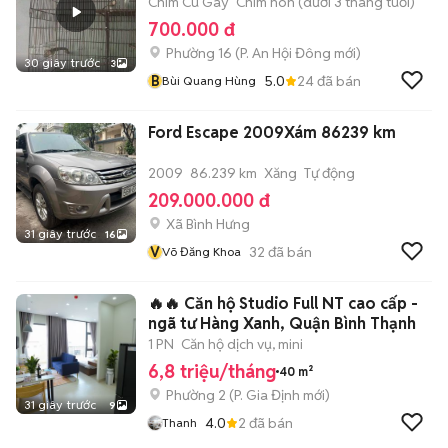
Chim Cu Gáy
Chim non (dưới 3 tháng tuổi)
700.000 đ
Phường 16
(
P. An Hội Đông
mới)
30 giây trước
3
B
5.0
24
đã bán
Bùi Quang Hùng
Ford Escape 2009Xám 86239 km
2009
86.239 km
Xăng
Tự động
209.000.000 đ
Xã Bình Hưng
31 giây trước
16
V
32
đã bán
Võ Đăng Khoa
🔥🔥 Căn hộ Studio Full NT cao cấp -
ngã tư Hàng Xanh, Quận Bình Thạnh
1 PN
Căn hộ dịch vụ, mini
6,8 triệu/tháng
40 m²
Phường 2
(
P. Gia Định
mới)
31 giây trước
9
4.0
2
đã bán
Thanh