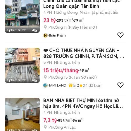
Chính chủ cần bán nhà mặt tiền Lạc
Long Quân quận Tân Bình
4 PN
Hướng Đông
Nhà mặt phố, mặt tiền
23 tỷ
293 tr/m²
79 m²
Phường 11
(
P. Bảy Hiền
mới)
1 phút trước
4
N
Nhân Phạm
❤️ CHO THUÊ NHÀ NGUYÊN CĂN –
828 TRƯỜNG CHINH, P. TÂN SƠN, Q.
TÂN BÌNH
5 PN
Nhà ngõ, hẻm
15 triệu/tháng
48 m²
Phường 15
(
P. Tân Sơn
mới)
1 phút trước
8
5.0
24
đã bán
HAMI LAND
BÁN NHÀ BIET THỰ MINI 6x14m nở
hậu 8m, 4PN 4WC ngay Hô Học Lãm
7ty3
4 PN
Nhà ngõ, hẻm
7,3 tỷ
85 tr/m²
86 m²
Phường An Lạc
1 phút trước
6