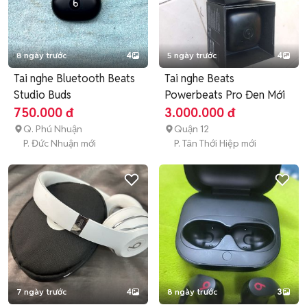
8 ngày trước
4
5 ngày trước
4
Tai nghe Bluetooth Beats
Tai nghe Beats
Studio Buds
Powerbeats Pro Đen Mới
750.000 đ
3.000.000 đ
Q. Phú Nhuận
Quận 12
P. Đức Nhuận mới
P. Tân Thới Hiệp mới
7 ngày trước
4
8 ngày trước
3