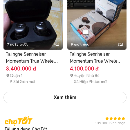
7 ngày trước
4
9 giờ trước
2
Tai nghe Sennheiser
Tai nghe Sennheiser
Momentum True Wireless
Momentum True Wireless
4 Đen
4
3.400.000 đ
4.100.000 đ
Quận 1
Huyện Nhà Bè
P. Sài Gòn mới
Xã Hiệp Phước mới
Xem thêm
109.000 Bình chọn
Tải ứng dụng Chợ Tốt