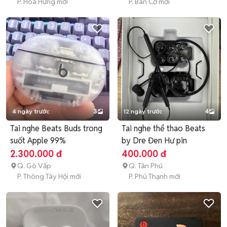
P. Hòa Hưng mới
P. Bàn Cờ mới
4 ngày trước
3
12 ngày trước
4
Tai nghe Beats Buds trong
Tai nghe thể thao Beats
suốt Apple 99%
by Dre Đen Hư pin
2.300.000 đ
400.000 đ
Q. Gò Vấp
Q. Tân Phú
P. Thông Tây Hội mới
P. Phú Thạnh mới