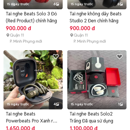
15 ngày trước
6
15 ngày trước
6
Tai nghe Beats Solo 3 Đỏ
Tai nghe không dây Beats
(Red Product) chính hãng
Studio 2 Đen chính hãng
900.000 đ
900.000 đ
Quận 11
Quận 11
P. Minh Phụng mới
P. Minh Phụng mới
15 ngày trước
4
15 ngày trước
1
Tai nghe Beats
Tai nghe Beats Solo2
Powerbeats Pro Xanh rêu
Trắng Đã qua sử dụng
Fullbox
1.650.000 đ
1.100.000 đ