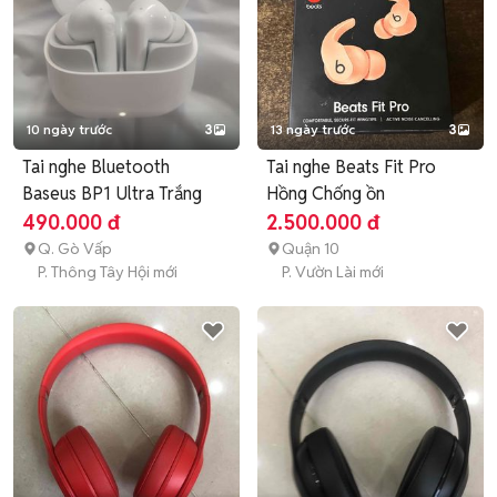
10 ngày trước
3
13 ngày trước
3
Tai nghe Bluetooth
Tai nghe Beats Fit Pro
Baseus BP1 Ultra Trắng
Hồng Chống ồn
490.000 đ
2.500.000 đ
Q. Gò Vấp
Quận 10
P. Thông Tây Hội mới
P. Vườn Lài mới