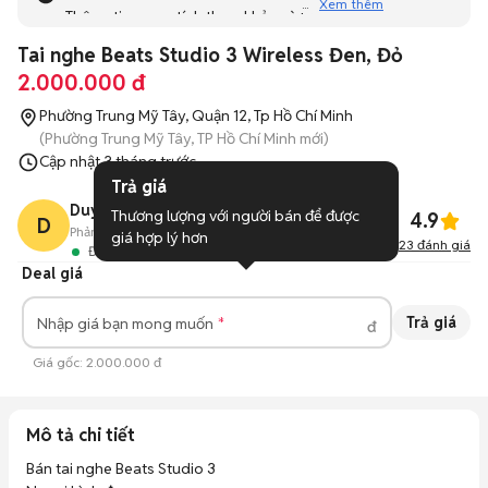
Xem thêm
Thông tin mang tính tham khảo và bạn không thể liên hệ
với người bán. Bạn hãy tham khảo thêm các tin đăng
Tai nghe Beats Studio 3 Wireless Đen, Đỏ
tương tự khác dưới đây nhé!
2.000.000 đ
Phường Trung Mỹ Tây, Quận 12, Tp Hồ Chí Minh
(Phường Trung Mỹ Tây, TP Hồ Chí Minh mới)
Cập nhật
3 tháng trước
Trả giá
Duy
Thương lượng với người bán để được 
4.9
D
Phản hồi:
76%
12
Đã bán
giá hợp lý hơn
23
đánh giá
Đang hoạt động
Deal giá
Trả giá
Nhập giá bạn mong muốn
đ
Giá gốc:
2.000.000 đ
Mô tả chi tiết
Bán tai nghe Beats Studio 3
