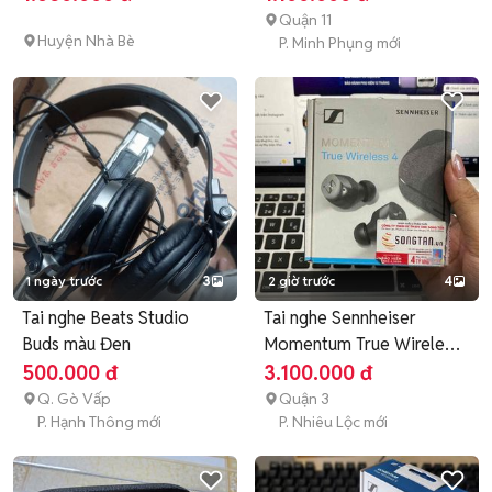
Quận 11
Huyện Nhà Bè
P. Minh Phụng mới
1 ngày trước
3
2 giờ trước
4
Tai nghe Beats Studio
Tai nghe Sennheiser
Buds màu Đen
Momentum True Wireless
4 Đen
500.000 đ
3.100.000 đ
Q. Gò Vấp
Quận 3
P. Hạnh Thông mới
P. Nhiêu Lộc mới