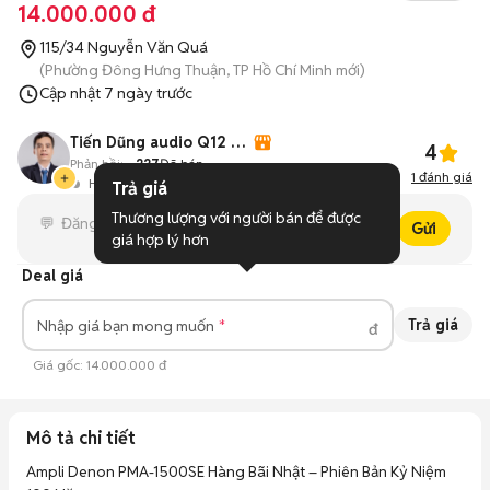
14.000.000 đ
115/34 Nguyễn Văn Quá
(Phường Đông Hưng Thuận, TP Hồ Chí Minh mới)
Cập nhật
7 ngày trước
Tiến Dũng audio Q12 HCM
4
Phản hồi:
--
227
Đã bán
1
đánh giá
Hoạt động 1 giờ trước
Trả giá
Thương lượng với người bán để được 
Gửi
giá hợp lý hơn
Deal giá
Trả giá
Nhập giá bạn mong muốn
đ
Giá gốc:
14.000.000 đ
Mô tả chi tiết
Ampli Denon PMA-1500SE Hàng Bãi Nhật – Phiên Bản Kỷ Niệm 