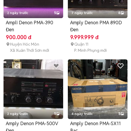
2 ngày trước
5
7 ngày trước
6
Ampli Denon PMA-390
Amply Denon PMA 890D
Đen
Đen
900.000 đ
9.999.999 đ
Huyện Hóc Môn
Quận 11
Xã Xuân Thới Sơn mới
P. Minh Phụng mới
2 ngày trước
5
4 ngày trước
5
Amply Denon PMA-500V
Amply Denon PMA-SX11
Đen
Bạc