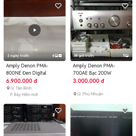
2 ngày trước
6
18 giờ trước
5
Amply Denon PMA-
Amply Denon PMA-
800NE Đen Digital
700AE Bạc 200W
6.900.000 đ
3.000.000 đ
Q. Tân Bình
Q. Phú Nhuận
P. Bảy Hiền mới