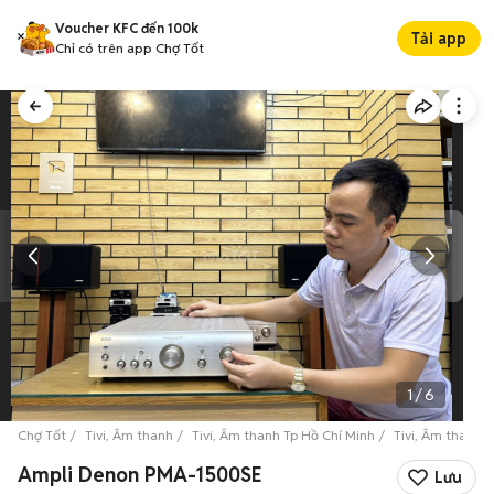
Voucher KFC đến 100k
Tải app
Chỉ có trên app Chợ Tốt
1
/
6
Chợ Tốt
Tivi, Âm thanh
Tivi, Âm thanh Tp Hồ Chí Minh
Tivi, Âm thanh 
Ampli Denon PMA-1500SE
Lưu