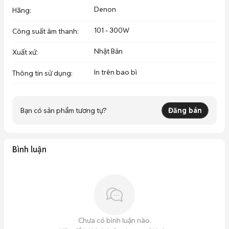
• Công suất nguồn 295W

Denon
Hãng
:
• Điện 100V nội địa Nhật

101 - 300W
• Kích thước 43,4 x 14,3 x 41cm

Công suất âm thanh
:
• Trọng lượng 15,5kg

Nhật Bản
Xuất xứ
:
Dễ dàng phối ghép với loa Bose, JBL, Pioneer, Tannoy, B&W 
In trên bao bì
Thông tin sử dụng
:
cùng nhiều dòng loa hàng bãi Nhật và Mỹ. Hỗ trợ PRE OUT và 
MAIN OUT giúp nâng cấp hệ thống âm thanh linh hoạt hơn.

💰 Giá ưu đãi chỉ 14triệu (giá gốc 15tr)

Bạn có sản phẩm tương tự?
Đăng bán
Hàng bãi Nhật tuyển chọn còn mới trên 90%, full phụ kiện, 
shop cam kết zin nguyên bản và bảo hành 1 tháng

🔥 Liên hệ ngay để sở hữu ampli Denon phiên bản đặc biệt cực 
Bình luận
hiếm được đảm bảo chất lượng bởi Tiến Dũng Audio Sài Gòn 
Chưa có bình luận nào.