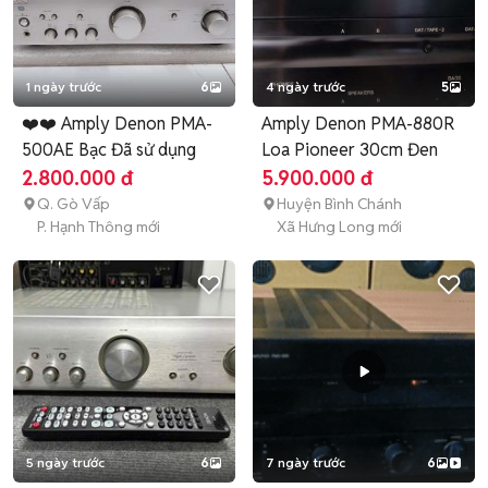
1 ngày trước
6
4 ngày trước
5
❤️❤️ Amply Denon PMA-
Amply Denon PMA-880R
500AE Bạc Đã sử dụng
Loa Pioneer 30cm Đen
2.800.000 đ
5.900.000 đ
Q. Gò Vấp
Huyện Bình Chánh
P. Hạnh Thông mới
Xã Hưng Long mới
5 ngày trước
6
7 ngày trước
6