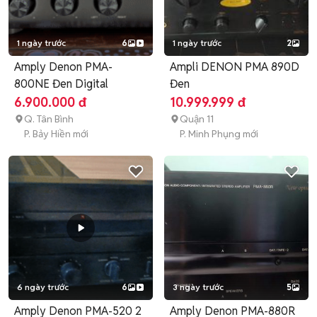
1 ngày trước
6
1 ngày trước
2
Amply Denon PMA-
Ampli DENON PMA 890D
800NE Đen Digital
Đen
6.900.000 đ
10.999.999 đ
Q. Tân Bình
Quận 11
P. Bảy Hiền mới
P. Minh Phụng mới
6 ngày trước
6
3 ngày trước
5
Amply Denon PMA-520 2
Amply Denon PMA-880R