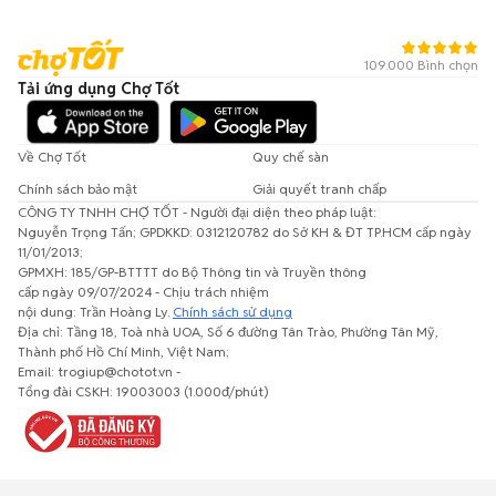
109.000 Bình chọn
Tải ứng dụng Chợ Tốt
Về Chợ Tốt
Quy chế sàn
Chính sách bảo mật
Giải quyết tranh chấp
CÔNG TY TNHH CHỢ TỐT - Người đại diện theo pháp luật:
Nguyễn Trọng Tấn; GPDKKD: 0312120782 do Sở KH & ĐT TP.HCM cấp ngày
11/01/2013;
GPMXH: 185/GP-BTTTT do Bộ Thông tin và Truyền thông
cấp ngày 09/07/2024 - Chịu trách nhiệm
nội dung: Trần Hoàng Ly.
Chính sách sử dụng
Địa chỉ: Tầng 18, Toà nhà UOA, Số 6 đường Tân Trào, Phường Tân Mỹ,
Thành phố Hồ Chí Minh, Việt Nam;
Email: trogiup@chotot.vn -
Tổng đài CSKH: 19003003 (1.000đ/phút)