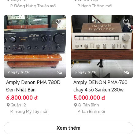
P. Đông Hưng Thuận mới
P. Hạnh Thông mới
9 ngày trước
5
5 ngày trước
6
Amply Denon PMA 780D
Amply DENON PMA-760
Đen Nhật Bản
chạy 4 sò Sanken 230w
6.800.000 đ
5.000.000 đ
Quận 12
Q. Tân Bình
P. Trung Mỹ Tây mới
P. Tân Bình mới
Xem thêm