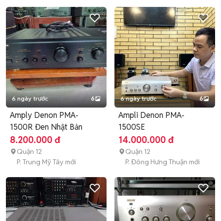
6 ngày trước
6
6 ngày trước
6
Amply Denon PMA-
Ampli Denon PMA-
1500R Đen Nhật Bản
1500SE
8.200.000 đ
14.000.000 đ
Quận 12
Quận 12
P. Trung Mỹ Tây mới
P. Đông Hưng Thuận mới