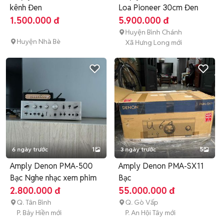
kênh Đen
Loa Pioneer 30cm Đen
1.500.000 đ
5.900.000 đ
Huyện Bình Chánh
Huyện Nhà Bè
Xã Hưng Long mới
6 ngày trước
1
3 ngày trước
5
Amply Denon PMA-500
Amply Denon PMA-SX11
Bạc Nghe nhạc xem phim
Bạc
2.800.000 đ
55.000.000 đ
Q. Tân Bình
Q. Gò Vấp
P. Bảy Hiền mới
P. An Hội Tây mới