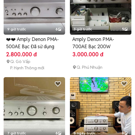
9 giờ trước
6
3 giờ trước
5
❤️❤️ Amply Denon PMA-
Amply Denon PMA-
500AE Bạc Đã sử dụng
700AE Bạc 200W
2.800.000 đ
3.000.000 đ
Q. Gò Vấp
Q. Phú Nhuận
P. Hạnh Thông mới
7 giờ trước
6
8 ngày trước
6