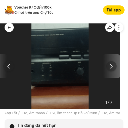
Voucher KFC đến 100k
Tải app
Chỉ có trên app Chợ Tốt
1
/
7
Chợ Tốt
Tivi, Âm thanh
Tivi, Âm thanh Tp Hồ Chí Minh
Tivi, Âm thanh 
Tin đăng đã hết hạn