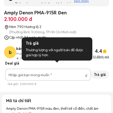
Xem thêm
Thông tin mang tính tham khảo và bạn không thể liên hệ
với người bán. Bạn hãy tham khảo thêm các tin đăng
Amply Denon PMA-915R Đen
tương tự khác dưới đây nhé!
2.100.000 đ
Hẻm 790 Hương lộ 2
(Phường Bình Trị Đông, TP Hồ Chí Minh mới)
Cập nhật
24 ngày trước
Trả giá
bán hàng Thanh Lý
Thương lượng với người bán để được 
4.4
b
Phản hồi:
88%
592
Đã bán
giá hợp lý hơn
51
đánh giá
Hoạt động 2 giờ trước
Deal giá
Trả giá
Nhập giá bạn mong muốn
đ
Giá gốc:
2.100.000 đ
Mô tả chi tiết
Amply Denon PMA-915R màu đen, thiết kế cổ điển, chất âm 