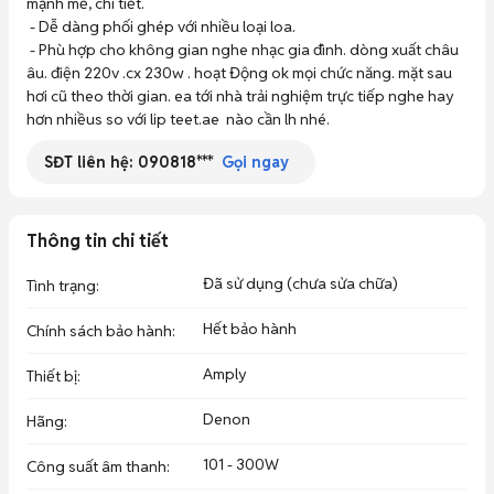
mạnh mẽ, chi tiết. 

 - Dễ dàng phối ghép với nhiều loại loa. 

 - Phù hợp cho không gian nghe nhạc gia đình. dòng xuất châu 
âu. điện 220v .cx 230w . hoạt Động ok mọi chức năng. mặt sau 
hơi cũ theo thời gian. ea tới nhà trải nghiệm trực tiếp nghe hay 
hơn nhiềus so với lip teet.ae  nào cần lh nhé.
SĐT liên hệ:
090818***
Gọi ngay
Thông tin chi tiết
Đã sử dụng (chưa sửa chữa)
Tình trạng
:
Hết bảo hành
Chính sách bảo hành
:
Amply
Thiết bị
:
Denon
Hãng
:
101 - 300W
Công suất âm thanh
: