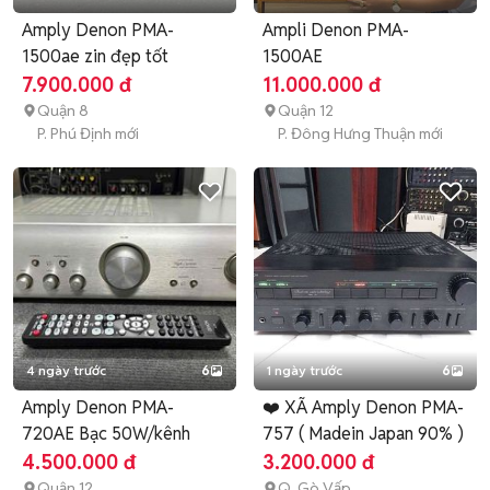
Amply Denon PMA-
Ampli Denon PMA-
1500ae zin đẹp tốt
1500AE
7.900.000 đ
11.000.000 đ
Quận 8
Quận 12
P. Phú Định mới
P. Đông Hưng Thuận mới
4 ngày trước
6
1 ngày trước
6
Amply Denon PMA-
❤️ XÃ Amply Denon PMA-
720AE Bạc 50W/kênh
757 ( Madein Japan 90% )
4.500.000 đ
3.200.000 đ
Quận 12
Q. Gò Vấp