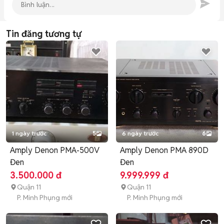
Tin đăng tương tự
1 ngày trước
5
6 ngày trước
6
Amply Denon PMA-500V
Amply Denon PMA 890D
Đen
Đen
3.500.000 đ
9.999.999 đ
Quận 11
Quận 11
P. Minh Phụng mới
P. Minh Phụng mới