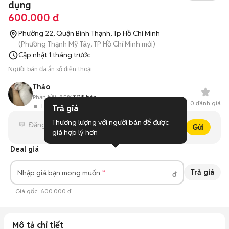
dụng
600.000 đ
Phường 22, Quận Bình Thạnh, Tp Hồ Chí Minh
(Phường Thạnh Mỹ Tây, TP Hồ Chí Minh mới)
Cập nhật
1 tháng trước
Người bán đã ẩn số điện thoại
Thảo
Phản hồi:
85%
7
Đã bán
0
đánh giá
Hoạt động 10 ngày trước
Trả giá
Thương lượng với người bán để được 
Gửi
giá hợp lý hơn
Deal giá
Trả giá
Nhập giá bạn mong muốn
đ
Giá gốc:
600.000 đ
Mô tả chi tiết