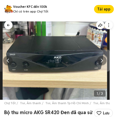
Voucher KFC đến 100k
Tải app
Chỉ có trên app Chợ Tốt
1
/
3
Chợ Tốt
Tivi, Âm thanh
Tivi, Âm thanh Tp Hồ Chí Minh
Tivi, Âm thanh 
Bộ thu micro AKG SR420 Đen đã qua sử
Lưu