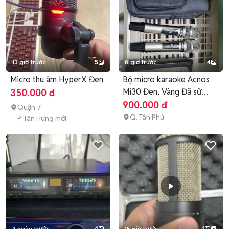
13 giờ trước
5
8 giờ trước
4
Micro thu âm HyperX Đen
Bộ micro karaoke Acnos
Mi30 Đen, Vàng Đã sử
350.000 đ
dụng
900.000 đ
Quận 7
Q. Tân Phú
P. Tân Hưng mới
3 ngày trước
4
15 giờ trước
1