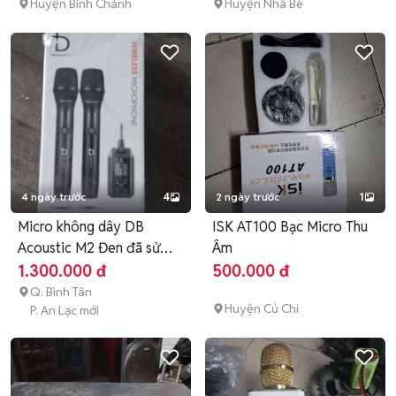
Huyện Bình Chánh
Huyện Nhà Bè
4 ngày trước
4
2 ngày trước
1
Micro không dây DB
ISK AT100 Bạc Micro Thu
Acoustic M2 Đen đã sử
Âm
dụng
1.300.000 đ
500.000 đ
Q. Bình Tân
Huyện Củ Chi
P. An Lạc mới