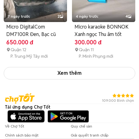
7 ngày trước
2
4 ngày trước
4
Micro DigitalCom
Micro karaoke BONNOK
DM7100R Đen, Bạc cũ
Xanh ngọc Thu âm tốt
650.000 đ
300.000 đ
Quận 12
Quận 11
P. Trung Mỹ Tây mới
P. Minh Phụng mới
Xem thêm
109.000 Bình chọn
Tải ứng dụng Chợ Tốt
Về Chợ Tốt
Quy chế sàn
Chính sách bảo mật
Giải quyết tranh chấp