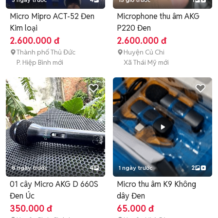
Micro Mipro ACT-52 Đen
Microphone thu âm AKG
Kim loại
P220 Đen
2.600.000 đ
2.600.000 đ
Thành phố Thủ Đức
Huyện Củ Chi
P. Hiệp Bình mới
Xã Thái Mỹ mới
8 ngày trước
4
1 ngày trước
2
01 cây Micro AKG D 660S
Micro thu âm K9 Không
Đen Úc
dây Đen
350.000 đ
65.000 đ