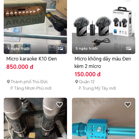
4 ngày trước
2
5 ngày trước
2
Micro karaoke K10 Đen
Micro không dây màu Đen
kèm 2 micro
850.000 đ
150.000 đ
Thành phố Thủ Đức
Quận 12
P. Tăng Nhơn Phú mới
P. Trung Mỹ Tây mới