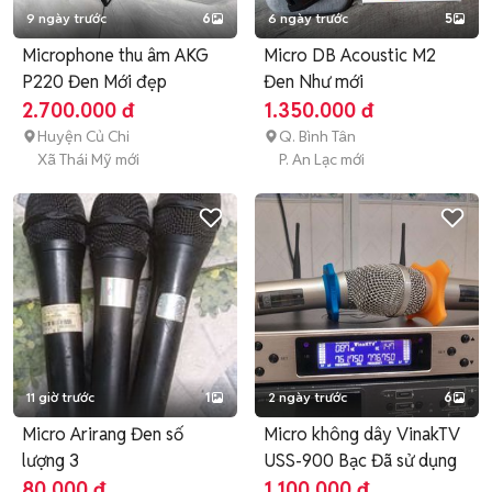
9 ngày trước
6
6 ngày trước
5
Microphone thu âm AKG
Micro DB Acoustic M2
P220 Đen Mới đẹp
Đen Như mới
2.700.000 đ
1.350.000 đ
Huyện Củ Chi
Q. Bình Tân
Xã Thái Mỹ mới
P. An Lạc mới
11 giờ trước
1
2 ngày trước
6
Micro Arirang Đen số
Micro không dây VinakTV
lượng 3
USS-900 Bạc Đã sử dụng
80.000 đ
1.100.000 đ