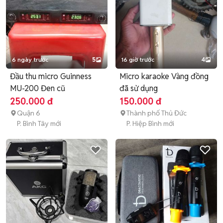
6 ngày trước
5
16 giờ trước
4
Đầu thu micro Guinness
Micro karaoke Vàng đồng
MU-200 Đen cũ
đã sử dụng
250.000 đ
150.000 đ
Quận 6
Thành phố Thủ Đức
P. Bình Tây mới
P. Hiệp Bình mới