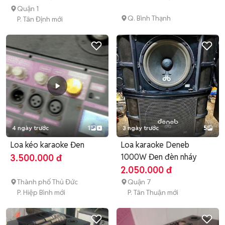
Quận 1
Q. Bình Thạnh
P. Tân Định mới
4 ngày trước
1
3 ngày trước
5
Loa kéo karaoke Đen
Loa karaoke Deneb
1000W Đen đèn nháy
3.500.000 đ
2.050.000 đ
Thành phố Thủ Đức
Quận 7
P. Hiệp Bình mới
P. Tân Thuận mới