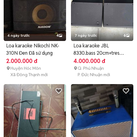
4 ngày trước
4
7 ngày trước
6
Loa karaoke Nikochi NK-
Loa karaoke JBL
310N Đen Đã sử dụng
8330.bass 20cm+tres
titant.loa zin
2.000.000 đ
4.000.000 đ
Huyện Hóc Môn
Q. Phú Nhuận
Xã Đông Thạnh mới
P. Đức Nhuận mới