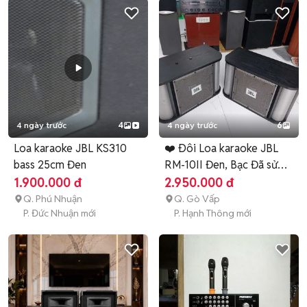
4 ngày trước
4
4 ngày trước
6
Loa karaoke JBL KS310
❤️ Ðôi Loa karaoke JBL
bass 25cm Đen
RM-10II Đen, Bạc Đã sử
dụng
1.900.000 đ
2.950.000 đ
Q. Phú Nhuận
Q. Gò Vấp
P. Đức Nhuận mới
P. Hạnh Thông mới