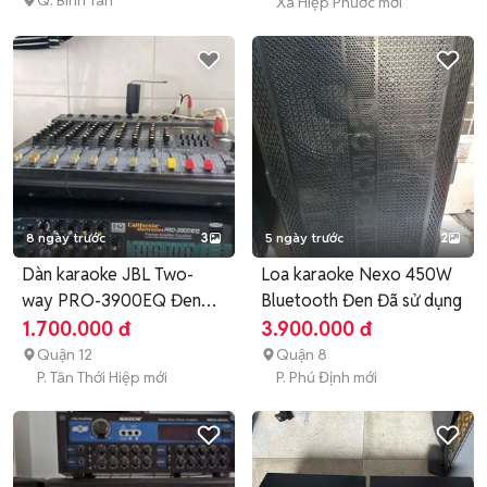
Q. Bình Tân
Xã Hiệp Phước mới
8 ngày trước
3
5 ngày trước
2
Dàn karaoke JBL Two-
Loa karaoke Nexo 450W
way PRO-3900EQ Đen
Bluetooth Đen Đã sử dụng
Vàng
1.700.000 đ
3.900.000 đ
Quận 12
Quận 8
P. Tân Thới Hiệp mới
P. Phú Định mới