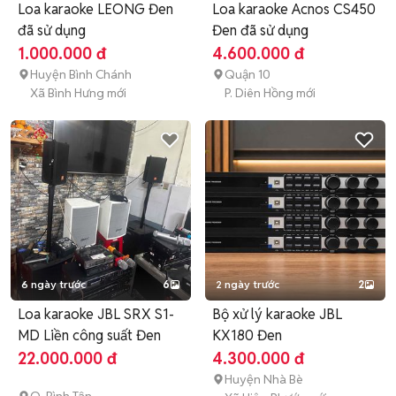
Loa karaoke LEONG Đen
Loa karaoke Acnos CS450
đã sử dụng
Đen đã sử dụng
1.000.000 đ
4.600.000 đ
Huyện Bình Chánh
Quận 10
Xã Bình Hưng mới
P. Diên Hồng mới
6 ngày trước
6
2 ngày trước
2
Loa karaoke JBL SRX S1-
Bộ xử lý karaoke JBL
MD Liền công suất Đen
KX180 Đen
22.000.000 đ
4.300.000 đ
Huyện Nhà Bè