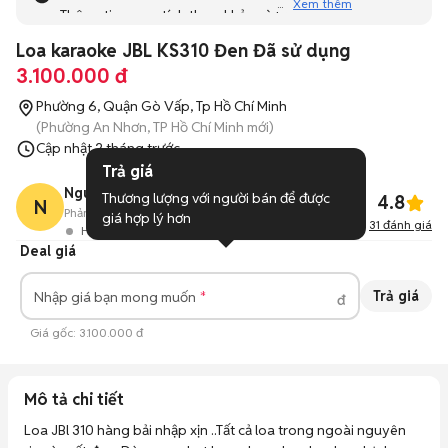
Xem thêm
Thông tin mang tính tham khảo và bạn không thể liên hệ
với người bán. Bạn hãy tham khảo thêm các tin đăng
Loa karaoke JBL KS310 Đen Đã sử dụng
tương tự khác dưới đây nhé!
3.100.000 đ
Phường 6, Quận Gò Vấp, Tp Hồ Chí Minh
(Phường An Nhơn, TP Hồ Chí Minh mới)
Cập nhật
2 tháng trước
Trả giá
Nguyen nhat hien
Thương lượng với người bán để được 
4.8
N
Phản hồi:
--
8
Đã bán
giá hợp lý hơn
31
đánh giá
Hoạt động 1 ngày trước
Deal giá
Trả giá
Nhập giá bạn mong muốn
đ
Giá gốc:
3.100.000 đ
Mô tả chi tiết
Loa JBl 310 hàng bải nhập xịn ..Tất cả loa trong ngoài nguyên 