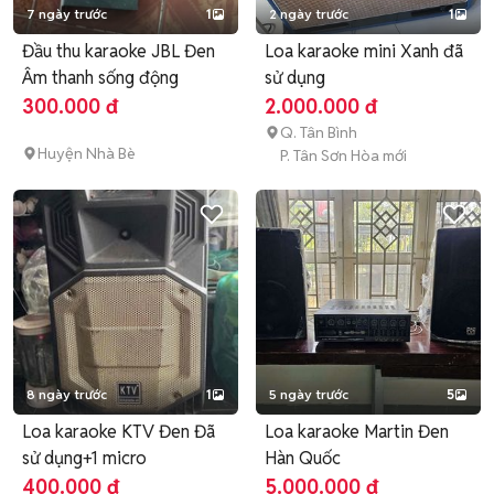
7 ngày trước
1
2 ngày trước
1
Đầu thu karaoke JBL Đen
Loa karaoke mini Xanh đã
Âm thanh sống động
sử dụng
300.000 đ
2.000.000 đ
Q. Tân Bình
Huyện Nhà Bè
P. Tân Sơn Hòa mới
8 ngày trước
1
5 ngày trước
5
Loa karaoke KTV Đen Đã
Loa karaoke Martin Đen
sử dụng+1 micro
Hàn Quốc
400.000 đ
5.000.000 đ