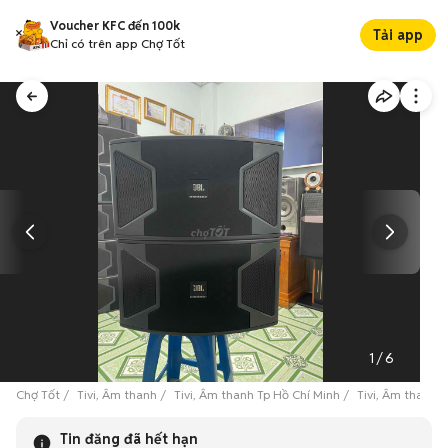
Voucher KFC đến 100k
Tải app
Chỉ có trên app Chợ Tốt
1
/
6
Chợ Tốt
Tivi, Âm thanh
Tivi, Âm thanh Tp Hồ Chí Minh
Tivi, Âm thanh 
Tin đăng đã hết hạn