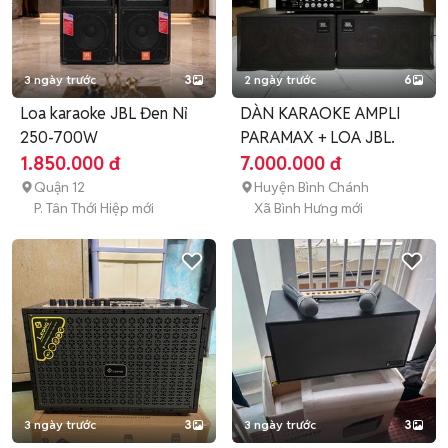
3 ngày trước
3
2 ngày trước
6
Loa karaoke JBL Đen Nỉ
DÀN KARAOKE AMPLI
250-700W
PARAMAX + LOA JBL.
1.850.000 đ
7.000.000 đ
Quận 12
Huyện Bình Chánh
P. Tân Thới Hiệp mới
Xã Bình Hưng mới
3 ngày trước
3
3 ngày trước
3