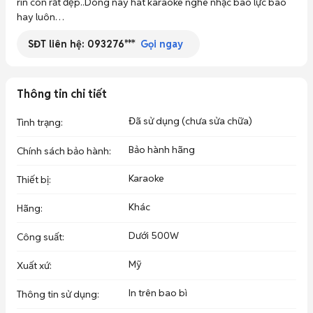
rin còn rất đẹp..Dòng nay hat karaoke nghe nhạc bao lực bao 
hay luôn…
SĐT liên hệ:
093276***
Gọi ngay
Thông tin chi tiết
Đã sử dụng (chưa sửa chữa)
Tình trạng
:
Bảo hành hãng
Chính sách bảo hành
:
Karaoke
Thiết bị
:
Khác
Hãng
:
Dưới 500W
Công suất
:
Mỹ
Xuất xứ
:
In trên bao bì
Thông tin sử dụng
: