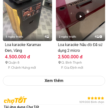
5 ngày trước
4
2 ngày trước
4
Loa karaoke Karamax
Loa karaoke Nâu đỏ Đã sử
Đen, Vàng
dụng 2 micro
4.500.000 đ
2.500.000 đ
Quận 8
Q. Bình Thạnh
P. Chánh Hưng mới
P. Gia Định mới
Xem thêm
109.000 Bình chọn
Tải ứng dụng Chợ Tốt