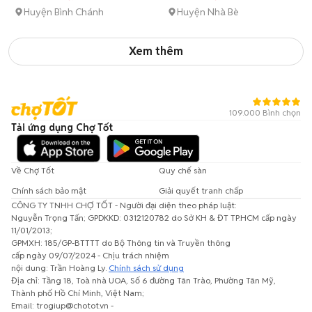
Huyện Bình Chánh
Huyện Nhà Bè
Xem thêm
109.000 Bình chọn
Tải ứng dụng Chợ Tốt
Về Chợ Tốt
Quy chế sàn
Chính sách bảo mật
Giải quyết tranh chấp
CÔNG TY TNHH CHỢ TỐT - Người đại diện theo pháp luật:
Nguyễn Trọng Tấn; GPDKKD: 0312120782 do Sở KH & ĐT TP.HCM cấp ngày
11/01/2013;
GPMXH: 185/GP-BTTTT do Bộ Thông tin và Truyền thông
cấp ngày 09/07/2024 - Chịu trách nhiệm
nội dung: Trần Hoàng Ly.
Chính sách sử dụng
Địa chỉ: Tầng 18, Toà nhà UOA, Số 6 đường Tân Trào, Phường Tân Mỹ,
Thành phố Hồ Chí Minh, Việt Nam;
Email: trogiup@chotot.vn -