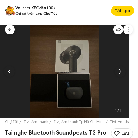
Voucher KFC đến 100k
Tải app
Chỉ có trên app Chợ Tốt
1
/
1
Chợ Tốt
Tivi, Âm thanh
Tivi, Âm thanh Tp Hồ Chí Minh
Tivi, Âm thanh 
Tai nghe Bluetooth Soundpeats T3 Pro
Lưu