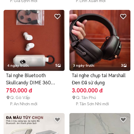
P. Gia Định mới
P. Linh Xuân mới
4 ngày trước
5
3 ngày trước
3
Tai nghe Bluetooth
Tai nghe chụp tai Marshall
Skullcandy DIME 360
Đen Đã sử dụng
Trắng
750.000 đ
3.000.000 đ
Q. Gò Vấp
Q. Tân Phú
P. An Nhơn mới
P. Tân Sơn Nhì mới