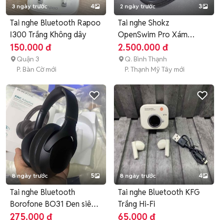
3 ngày trước
4
2 ngày trước
3
Tai nghe Bluetooth Rapoo
Tai nghe Shokz
I300 Trắng Không dây
OpenSwim Pro Xám
Bluetooth/Thẻ nhớ
150.000 đ
2.500.000 đ
Quận 3
Q. Bình Thạnh
P. Bàn Cờ mới
P. Thạnh Mỹ Tây mới
8 ngày trước
5
8 ngày trước
4
Tai nghe Bluetooth
Tai nghe Bluetooth KFG
Borofone BO31 Đen siêu
Trắng Hi-Fi
hay
275.000 đ
65.000 đ