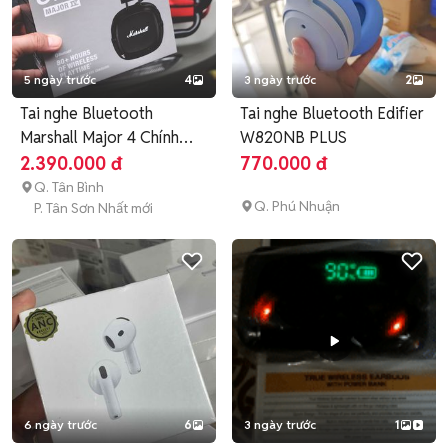
5 ngày trước
4
3 ngày trước
2
Tai nghe Bluetooth
Tai nghe Bluetooth Edifier
Marshall Major 4 Chính
W820NB PLUS
Hãng
2.390.000 đ
770.000 đ
Q. Tân Bình
Q. Phú Nhuận
P. Tân Sơn Nhất mới
6 ngày trước
6
3 ngày trước
1