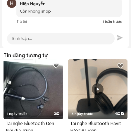
Hiệp Nguyễn
Còn không shop
Trả lời
1 tuần trước
Tin đăng tương tự
1 ngày trước
3
6 ngày trước
4
Tai nghe Bluetooth Đen
Tai nghe Bluetooth Havit
Nội địa Trung
H630BT Đen