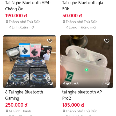
Tai Nghe Bluetooth AP4-
Tai nghe Bluetooth giá
Chống Ồn
50k
190.000 đ
50.000 đ
Thành phố Thủ Đức
Thành phố Thủ Đức
P. Linh Xuân mới
P. Long Trường mới
3 ngày trước
2
6 giờ trước
4
8 Tai nghe Bluetooth
tai nghe bluetooth AP
Gaming
Pro2
250.000 đ
185.000 đ
Q. Bình Thạnh
Thành phố Thủ Đức