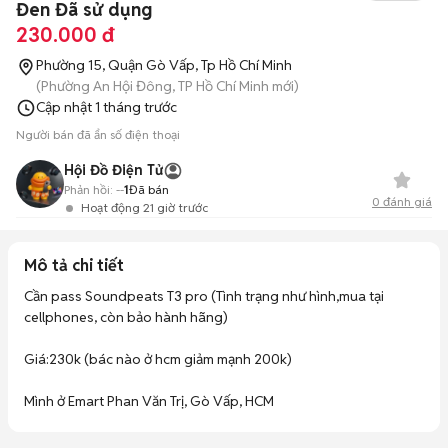
Đen Đã sử dụng
230.000 đ
Phường 15, Quận Gò Vấp, Tp Hồ Chí Minh
(Phường An Hội Đông, TP Hồ Chí Minh mới)
Cập nhật
1 tháng trước
Người bán đã ẩn số điện thoại
Hội Đồ Điện Tử
Phản hồi:
--
1
Đã bán
0
đánh giá
Hoạt động 21 giờ trước
Mô tả chi tiết
Cần pass Soundpeats T3 pro (Tình trạng như hình,mua tại 
cellphones, còn bảo hành hãng)

Giá:230k (bác nào ở hcm giảm mạnh 200k)

Mình ở Emart Phan Văn Trị, Gò Vấp, HCM