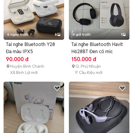
6 ngày trước
6
4 giờ trước
1
Tai nghe Bluetooth Y28
Tai nghe Bluetooth Havit
Đa màu IPX5
H628BT Đen có mic
90.000 đ
150.000 đ
Huyện Bình Chánh
Q. Phú Nhuận
Xã Bình Lợi mới
P. Cầu Kiệu mới