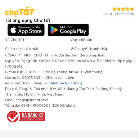
109.000 Bình chọn
Tải ứng dụng Chợ Tốt
Về Chợ Tốt
Quy chế sàn
Chính sách bảo mật
Giải quyết tranh chấp
CÔNG TY TNHH CHỢ TỐT - Người đại diện theo pháp luật:
Nguyễn Trọng Tấn; GPDKKD: 0312120782 do Sở KH & ĐT TP.HCM cấp ngày
11/01/2013;
GPMXH: 185/GP-BTTTT do Bộ Thông tin và Truyền thông
cấp ngày 09/07/2024 - Chịu trách nhiệm
nội dung: Trần Hoàng Ly.
Chính sách sử dụng
Địa chỉ: Tầng 18, Toà nhà UOA, Số 6 đường Tân Trào, Phường Tân Mỹ,
Thành phố Hồ Chí Minh, Việt Nam;
Email: trogiup@chotot.vn -
Tổng đài CSKH: 19003003 (1.000đ/phút)