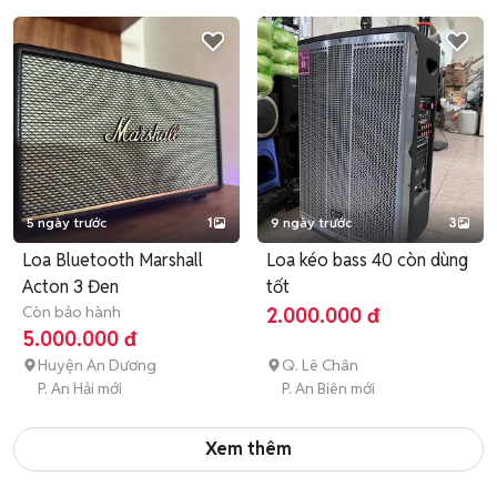
5 ngày trước
1
9 ngày trước
3
Loa Bluetooth Marshall
Loa kéo bass 40 còn dùng
Acton 3 Đen
tốt
Còn bảo hành
2.000.000 đ
5.000.000 đ
Huyện An Dương
Q. Lê Chân
P. An Hải mới
P. An Biên mới
Xem thêm