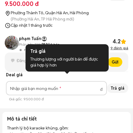
9.500.000 đ
Phường Thành Tô, Quận Hải An, Hải Phòng
(Phường Hải An, TP Hải Phòng mới)
Cập nhật
1 tháng trước
phạm Tuấn
4.2
Phản hồi:
73%
253
Đã bán
9
đánh giá
Hoạt động 5 giờ trước
Trả giá
Thương lượng với người bán để được 
Gửi
giá hợp lý hơn
Deal giá
Trả giá
Nhập giá bạn mong muốn
đ
Giá gốc:
9.500.000 đ
Mô tả chi tiết
Thanh lý bộ karaoke khủng, gồm:
