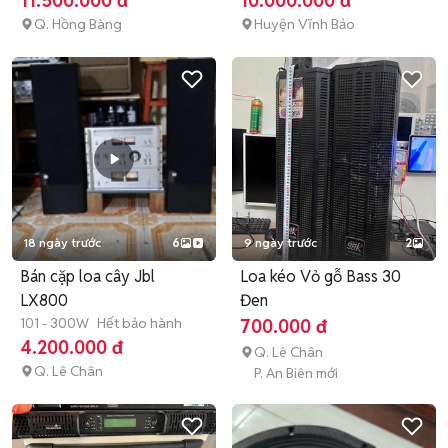
11.500.000 đ
10.000.000 đ
Q. Hồng Bàng
Huyện Vĩnh Bảo
18 ngày trước
6
9 ngày trước
2
Bán cặp loa cây Jbl
Loa kéo Vỏ gỗ Bass 30
LX800
Đen
101 - 300W
Hết bảo hành
700.000 đ
4.200.000 đ
Q. Lê Chân
Q. Lê Chân
P. An Biên mới