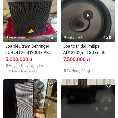
9 ngày trước
3
5 ngày trước
6
Loa siêu trầm Behringer
Loa toàn dải Philips
EUROLIVE B1200D-PRO
AD12202/m4 30 cm Bỉ
Đen
5.000.000 đ
7.500.000 đ
Huyện Thuỷ Nguyên
Q. Hồng Bàng
P. Nam Triệu mới