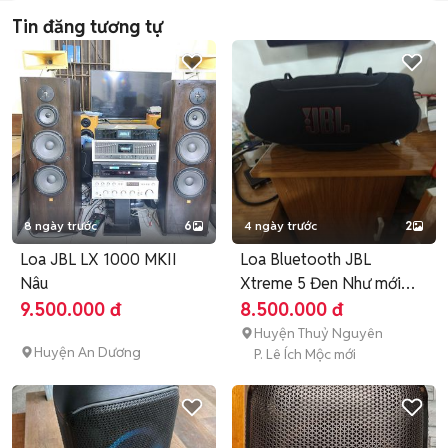
Tin đăng tương tự
8 ngày trước
6
4 ngày trước
2
Loa JBL LX 1000 MKII
Loa Bluetooth JBL
Nâu
Xtreme 5 Đen Như mới
99%
9.500.000 đ
8.500.000 đ
Huyện Thuỷ Nguyên
Huyện An Dương
P. Lê Ích Mộc mới