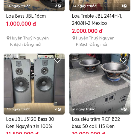
14 ngày trước
3
14 ngày trước
1
Loa Bass JBL 16cm
Loa Treble JBL 2414H-1,
2408H-2 Mexico
1.000.000 đ
2.000.000 đ
Huyện Thuỷ Nguyên
Huyện Thuỷ Nguyên
P. Bạch Đằng mới
P. Bạch Đằng mới
18 ngày trước
6
6 ngày trước
6
Loa JBL J5120 Bass 30
Loa siêu trầm RCF B22
Đen Nguyên zin 100%
bass 50 coil 115 Đen