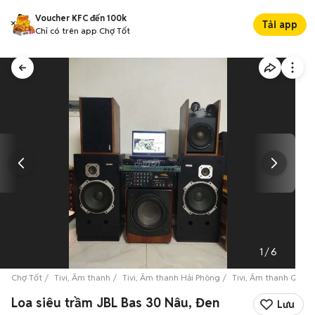
Voucher KFC đến 100k
Tải app
Chỉ có trên app Chợ Tốt
1
/
6
Chợ Tốt
Tivi, Âm thanh
Tivi, Âm thanh Hải Phòng
Tivi, Âm thanh Quận 
Loa siêu trầm JBL Bas 30 Nâu, Đen
Lưu