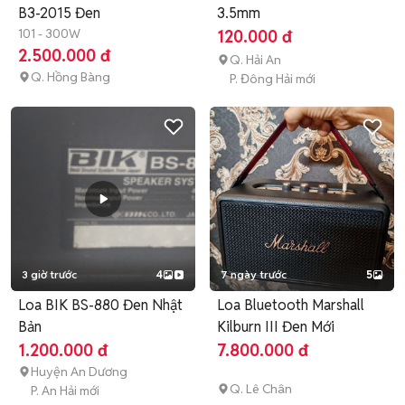
B3-2015 Đen
3.5mm
101 - 300W
120.000 đ
2.500.000 đ
Q. Hải An
Q. Hồng Bàng
P. Đông Hải mới
3 giờ trước
4
7 ngày trước
5
Loa BIK BS-880 Đen Nhật
Loa Bluetooth Marshall
Bản
Kilburn III Đen Mới
1.200.000 đ
7.800.000 đ
Huyện An Dương
Q. Lê Chân
P. An Hải mới