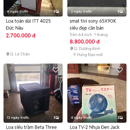
6 ngày trước
3
2 ngày trước
5
Loa toàn dải ITT 4025
smat tivi sony 65X90K
Đức Nâu
siêu đẹp cần bán
Trên 64 inch
1 tháng
2.700.000 đ
8.800.000 đ
Q. Dương Kinh
Q. Lê Chân
P. Hưng Đạo mới
12 ngày trước
3
4 ngày trước
2
Loa siêu trầm Beta Three
Loa TV-2 Nhựa Đen Jack