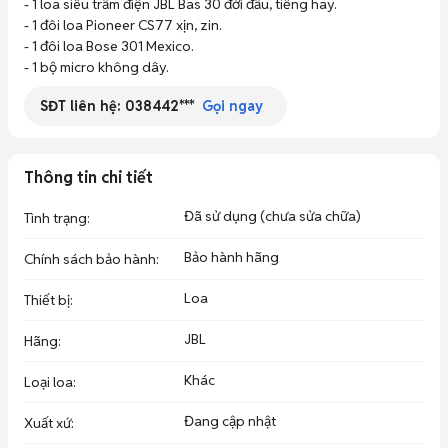
- 1 loa siêu trầm điện JBL Bas 30 đời đầu, tiếng hay.

- 1 đôi loa Pioneer CS77 xịn, zin.

- 1 đôi loa Bose 301 Mexico.

- 1 bộ micro không dây.
SĐT liên hệ:
038442***
Gọi ngay
Thông tin chi tiết
Đã sử dụng (chưa sửa chữa)
Tình trạng
:
Bảo hành hãng
Chính sách bảo hành
:
Loa
Thiết bị
:
JBL
Hãng
:
Khác
Loại loa
:
Đang cập nhật
Xuất xứ
: