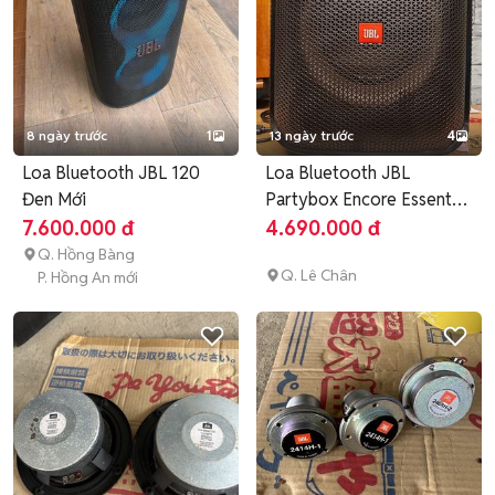
8 ngày trước
1
13 ngày trước
4
Loa Bluetooth JBL 120
Loa Bluetooth JBL
Đen Mới
Partybox Encore Essential
2
7.600.000 đ
4.690.000 đ
Q. Hồng Bàng
Q. Lê Chân
P. Hồng An mới