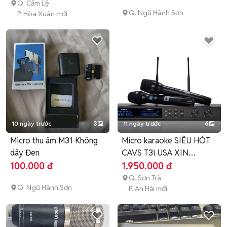
Q. Cẩm Lệ
Q. Ngũ Hành Sơn
P. Hòa Xuân mới
10 ngày trước
3
11 ngày trước
6
Micro thu âm M31 Không
Micro karaoke SIÊU HÓT
dây Đen
CAVS T3i USA XIN
CHÍNH HÃNG
100.000 đ
1.950.000 đ
Q. Sơn Trà
Q. Ngũ Hành Sơn
P. An Hải mới