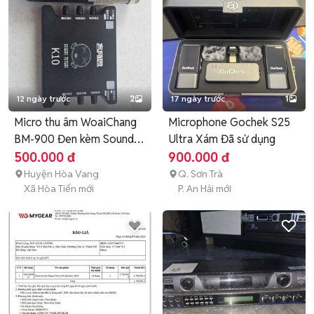
12 ngày trước
2
17 ngày trước
1
Micro thu âm WoaiChang
Microphone Gochek S25
BM-900 Đen kèm Sound
Ultra Xám Đã sử dụng
card
500.000 đ
900.000 đ
Huyện Hòa Vang
Q. Sơn Trà
Xã Hòa Tiến mới
P. An Hải mới