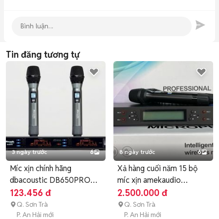
Tin đăng tương tự
3 ngày trước
6
8 ngày trước
6
Míc xịn chính hãng
Xả hàng cuối năm 15 bộ
dbacoustic DB650PRO
míc xịn amekaudio
siêu víp
450plus
123.456 đ
2.500.000 đ
Q. Sơn Trà
Q. Sơn Trà
P. An Hải mới
P. An Hải mới