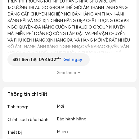
TRÊN THỊ TRƯỜNG RẤT NHIỀU HÀNG NHÁI.SHOWROOM 
1>CƯỜNG THI AUDIO GROUP THẾ GIỚI ÂM THANH -ÁNH SÁNG 
ĐẲNG CẤP CHUYÊN NGHIỆP NƠI BÁN HÀNG ÂM THANH-ÁNH 
SÁNG BÃI VÀ MỚI XỊN CHÍNH HÃNG ĐẸP CHẤT LƯỢNG ĐC:693 
NGÔ QUYỀN-ĐÀ NẴNG.CƯỜNG THI AUDIO GROUP KHUYẾN 
MÃI MIỄN PHÍ TOÀN BỘ CÔNG LẮP ĐẶT VÀ PHÍ VẬN CHUYỂN 
VÀ PHỤ KIỆN HÀNG XỊN.HÀNG BÃI VÀ HÀNG MỚI VỀ RẤT NHIỀU 
ĐỒ ÂM THANH-ÁNH SÁNG NGHE NHẠC VÀ KARAOKE,VÂN VÂN 
MỜI QUÝ KHÁCH ĐẾN NGHE THƯỞNG THỨC ÂM THANH ĐỂ 
SĐT liên hệ:
094602***
MUA CHO GIA ĐÌNH MÌNH ĐƯỢC BỘ ÂM THANH-ÁNH SÁNG 
Gọi ngay
NHƯ Ý MUỐN.CẢM ƠN QUÝ KHÁCH ĐÃ QUAN TÂM VÀ SỬ 
DỤNG.CHI ÂN KHÁCH HÀNG GIẢM GIÁ CỰC SỐC TẤT CẢ CÁC 
Xem thêm
MẶT HÀNG ÂM THANH-ÁNH SÁNG..CƯỜNG THI AUDIO ĐƯỢC 
HÃNG CAF CAPlus THƯƠNG HIỆU ITALY ỦY QUYỀN PHÂN PHỐI 
TẠI MIỀN TRUNG BÁN BUÔN BÁN LẺ MÍC XỊN CHÍNH HÃNG 
Thông tin chi tiết
GIẢM GIÁ CỰC SỐC ĐẾN VỚI QUÝ KHÁCH NHANH TAY ĐẾN 
CƯỜNG THI AUDIO SỞ HỮU MÍC XỊN CỦA ITALY CAF CAPlus 
Mới
Tình trạng
:
Sound H-5 2024 CÓ CẢM BIẾN GIA TỐC ĐƯỢC KẾT HỢP TINH 
TẾ CHẤT ÂM TRÊN CẢ TUYỆT VỜI XỊN CHÍNH HÃNG NHẬP 
Bảo hành hãng
Chính sách bảo hành
:
KHẨU.MÍC XỊN CHÍNH HÃNG CÓ CẢ NGUỒN GỐC XUẤT SỨ 
CO,CQ RÕ RÀNG CỰC HAY VÀ CHẤT,THƯƠNG HIỆU NỔI TIẾNG 
Micro
Thiết bị
:
CỦA ITALY,ẢNH CHỤP THỰC TẾ,MỜI QUÝ KHÁCH ĐẾN HÁT VÀ 