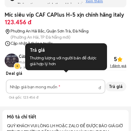
Xem thêm
Thông tin mang tính tham khảo và bạn không thể liên hệ
với người bán. Bạn hãy tham khảo thêm các tin đăng
Míc siêu víp CAF CAPlus H-5 xịn chính hãng italy
tương tự khác dưới đây nhé!
123.456 đ
Phường An Hải Bắc, Quận Sơn Trà, Đà Nẵng
(Phường An Hải, TP Đà Nẵng mới)
Cập nhật
2 tháng trước
Trả giá
Cửa hàng cường audio
Thương lượng với người bán để được 
5
Phản hồi:
--
0
Đã bán
giá hợp lý hơn
1
đánh giá
Hoạt động 15 giờ trước
Deal giá
Trả giá
Nhập giá bạn mong muốn
đ
Giá gốc:
123.456 đ
Mô tả chi tiết
QUÝ KHÁCH VUI LÒNG LH HOẶC ZALO ĐỂ ĐƯỢC BÁO GIÁ.GIỜ 