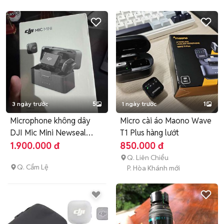
3 ngày trước
5
1 ngày trước
1
Microphone không dây
Micro cài áo Maono Wave
DJI Mic Mini Newseal
T1 Plus hàng lướt
100%
1.900.000 đ
850.000 đ
Q. Liên Chiểu
Q. Cẩm Lệ
P. Hòa Khánh mới