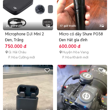
20 giờ trước
1
17 giờ trước
3
Microphone DJI Mini 2
Micro có dây Shure PG58
Đen, Trắng
Đen Hát gia đình
750.000 đ
600.000 đ
Q. Hải Châu
Huyện Hòa Vang
P. Hòa Cường mới
P. Hòa Khánh mới