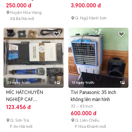
250.000 đ
3.900.000 đ
Huyện Hòa Vang
Q. Ngũ Hành Sơn
Xã Bà Nà mới
23 ngày trước
6
13 ngày trước
1
MÍC HÁTCHUYÊN
Tivi Panasonic 35 inch
NGHIỆP CAF
không lên màn hình
M3000+PRO ITALY
32 – 43 inch
123.456 đ
600.000 đ
CHÍNHHÃNG
Q. Sơn Trà
Q. Liên Chiểu
P. An Hải mới
P. Hòa Khánh mới