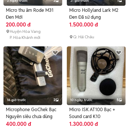
2 ngày trước
2
21 giờ trước
1
Micro thu âm Rode M31
Micro Hollyland Lark M2
Đen Mới
Đen Đã sử dụng
200.000 đ
1.500.000 đ
Huyện Hòa Vang
Q. Hải Châu
P. Hòa Khánh mới
16 giờ trước
2
10 ngày trước
5
Microphone GoChek Bạc
Micro ISK AT100 Bạc +
Nguyên siêu chưa dùng
Sound card K10
400.000 đ
1.300.000 đ