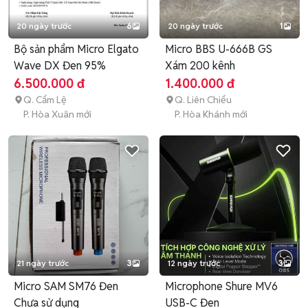
20 ngày trước
6
20 ngày trước
1
Bộ sản phẩm Micro Elgato
Micro BBS U-666B GS
Wave DX Đen 95%
Xám 200 kênh
6.500.000 đ
1.400.000 đ
Q. Cẩm Lệ
Q. Liên Chiểu
P. Hòa Xuân mới
P. Hòa Khánh mới
21 ngày trước
3
12 ngày trước
3
Micro SAM SM76 Đen
Microphone Shure MV6
Chưa sử dụng
USB-C Đen