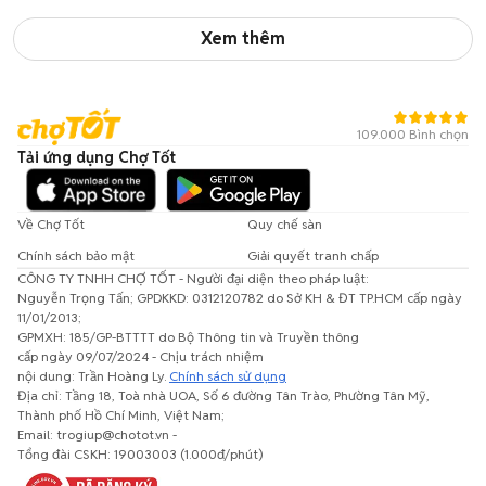
Xem thêm
109.000 Bình chọn
Tải ứng dụng Chợ Tốt
Về Chợ Tốt
Quy chế sàn
Chính sách bảo mật
Giải quyết tranh chấp
CÔNG TY TNHH CHỢ TỐT - Người đại diện theo pháp luật:
Nguyễn Trọng Tấn; GPDKKD: 0312120782 do Sở KH & ĐT TP.HCM cấp ngày
11/01/2013;
GPMXH: 185/GP-BTTTT do Bộ Thông tin và Truyền thông
cấp ngày 09/07/2024 - Chịu trách nhiệm
nội dung: Trần Hoàng Ly.
Chính sách sử dụng
Địa chỉ: Tầng 18, Toà nhà UOA, Số 6 đường Tân Trào, Phường Tân Mỹ,
Thành phố Hồ Chí Minh, Việt Nam;
Email: trogiup@chotot.vn -
Tổng đài CSKH: 19003003 (1.000đ/phút)