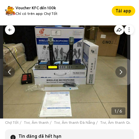
Voucher KFC đến 100k
Tải app
Chỉ có trên app Chợ Tốt
1
/
6
Chợ Tốt
Tivi, Âm thanh
Tivi, Âm thanh Đà Nẵng
Tivi, Âm thanh Quận S
Tin đăng đã hết hạn