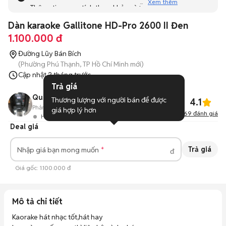
Xem thêm
Thông tin mang tính tham khảo và bạn không thể liên hệ
với người bán. Bạn hãy tham khảo thêm các tin đăng
Dàn karaoke Gallitone HD-Pro 2600 II Đen
tương tự khác dưới đây nhé!
1.100.000 đ
Đường Lũy Bán Bích
(Phường Phú Thạnh, TP Hồ Chí Minh mới)
Cập nhật
2 tháng trước
Trả giá
Quàng Oanh
Thương lượng với người bán để được 
4.1
Phản hồi:
81%
2492
Đã bán
giá hợp lý hơn
69
đánh giá
Hoạt động 14 phút trước
Deal giá
Trả giá
Nhập giá bạn mong muốn
đ
Giá gốc:
1.100.000 đ
Mô tả chi tiết
Kaorake hát nhạc tốt,hát hay
