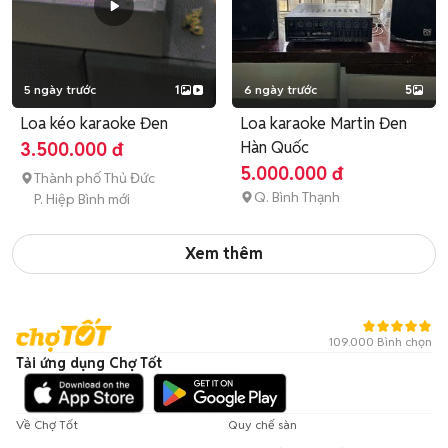
5 ngày trước
1
6 ngày trước
5
Loa kéo karaoke Đen
Loa karaoke Martin Đen
Hàn Quốc
3.500.000 đ
5.000.000 đ
Thành phố Thủ Đức
Q. Bình Thạnh
P. Hiệp Bình mới
Xem thêm
109.000 Bình chọn
Tải ứng dụng Chợ Tốt
Về Chợ Tốt
Quy chế sàn