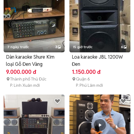
7 ngày trước
3
15 giờ trước
6
Dàn karaoke Shure Kim
Loa karaoke JBL 1200W
loại Gỗ Đen Vàng
Đen
9.000.000 đ
1.150.000 đ
Thành phố Thủ Đức
Quận 6
P. Linh Xuân mới
P. Phú Lâm mới