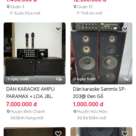
Quận 3
Quận 12
P. Xuân Hòa mới
P. Thới An mới
3 ngày trước
6
3 ngày trước
1
DÀN KARAOKE AMPLI
Dàn karaoke Sammix SP-
PARAMAX + LOA JBL.
203@ Đen Gỗ
7.000.000 đ
1.000.000 đ
Huyện Bình Chánh
Huyện Hóc Môn
Xã Bình Hưng mới
Xã Bà Điểm mới