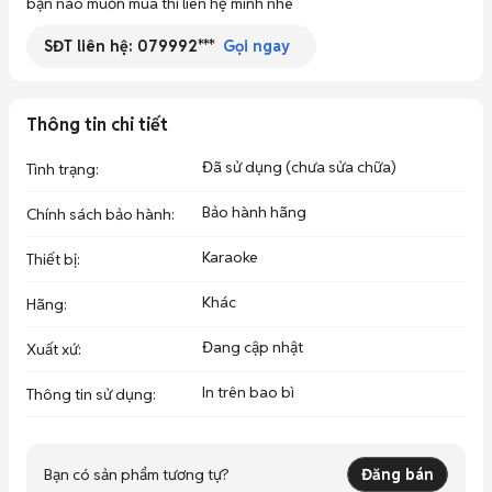
bạn nào muốn mua thì liên hệ mình nhé
SĐT liên hệ:
079992***
Gọi ngay
Thông tin chi tiết
Đã sử dụng (chưa sửa chữa)
Tình trạng
:
Bảo hành hãng
Chính sách bảo hành
:
Karaoke
Thiết bị
:
Khác
Hãng
:
Đang cập nhật
Xuất xứ
:
In trên bao bì
Thông tin sử dụng
:
Bạn có sản phẩm tương tự?
Đăng bán