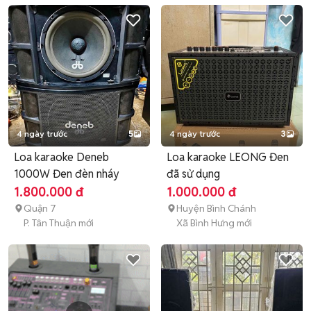
4 ngày trước
5
4 ngày trước
3
Loa karaoke Deneb
Loa karaoke LEONG Đen
1000W Đen đèn nháy
đã sử dụng
1.800.000 đ
1.000.000 đ
Quận 7
Huyện Bình Chánh
P. Tân Thuận mới
Xã Bình Hưng mới