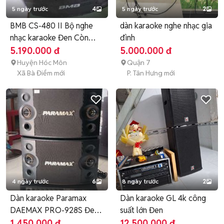
5 ngày trước
4
5 ngày trước
2
BMB CS-480 II Bộ nghe
dàn karaoke nghe nhạc gia
nhạc karaoke Đen Còn
đình
mới
5.190.000 đ
5.000.000 đ
Huyện Hóc Môn
Quận 7
Xã Bà Điểm mới
P. Tân Hưng mới
4 ngày trước
6
8 ngày trước
2
Dàn karaoke Paramax
Dàn karaoke GL 4k công
DAEMAX PRO-928S Đen
suất lớn Đen
Hàn Quốc
1.450.000 đ
12.500.000 đ