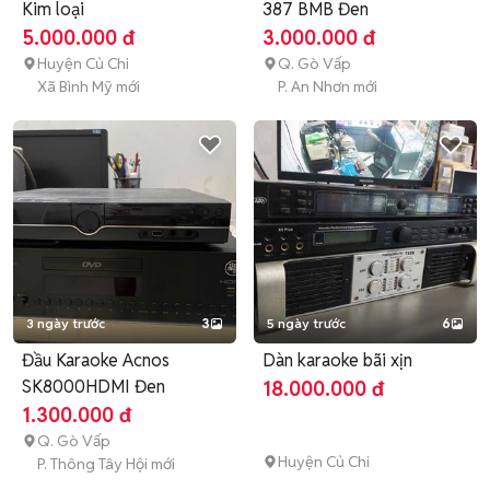
Kim loại
387 BMB Đen
5.000.000 đ
3.000.000 đ
Huyện Củ Chi
Q. Gò Vấp
Xã Bình Mỹ mới
P. An Nhơn mới
3 ngày trước
3
5 ngày trước
6
Đầu Karaoke Acnos
Dàn karaoke bãi xịn
SK8000HDMI Đen
18.000.000 đ
1.300.000 đ
Q. Gò Vấp
Huyện Củ Chi
P. Thông Tây Hội mới