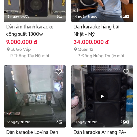
2 ngày trước
5
4 ngày trước
6
Dàn âm thanh karaoke
Dàn karaoke hàng bãi
công suất 1300w
Nhật - Mỹ
9.000.000 đ
34.000.000 đ
Q. Gò Vấp
Quận 12
P. Thông Tây Hội mới
P. Đông Hưng Thuận mới
9 ngày trước
6
3 ngày trước
2
Dàn karaoke Lovina Đen
Dàn karaoke Arirang PA-