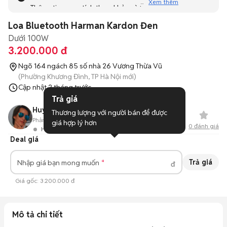
Xem thêm
Thông tin mang tính tham khảo và bạn không thể liên hệ
với người bán. Bạn hãy tham khảo thêm các tin đăng
Loa Bluetooth Harman Kardon Đen
tương tự khác dưới đây nhé!
Dưới 100W
3.200.000 đ
Ngõ 164 ngách 85 số nhà 26 Vương Thừa Vũ
(Phường Khương Đình, TP Hà Nội mới)
Cập nhật
2 tháng trước
Trả giá
Huy eddy
Thương lượng với người bán để được 
Phản hồi:
--
0
Đã bán
giá hợp lý hơn
0
đánh giá
Hoạt động 1 giờ trước
Deal giá
Trả giá
Nhập giá bạn mong muốn
đ
Giá gốc:
3.200.000 đ
Mô tả chi tiết