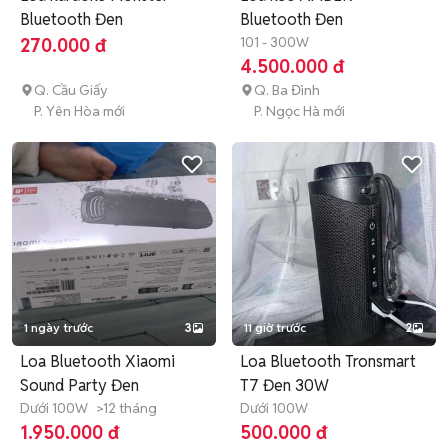
Bluetooth Đen
Bluetooth Đen
101 - 300W
270.000 đ
4.500.000 đ
Q. Cầu Giấy
Q. Ba Đình
P. Yên Hòa mới
P. Ngọc Hà mới
1 ngày trước
3
11 giờ trước
2
Loa Bluetooth Xiaomi
Loa Bluetooth Tronsmart
Sound Party Đen
T7 Đen 30W
Dưới 100W
>12 tháng
Dưới 100W
1.950.000 đ
500.000 đ