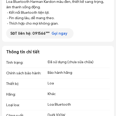
Loa Bluetooth Harman Kardon màu đen, thiết kế sang trọng, 
âm thanh sống động. 

 - Kết nối Bluetooth tiện lợi. 

 - Pin dùng lâu, dễ mang theo. 

 - Thích hợp cho mọi không gian.
SĐT liên hệ:
091566***
Gọi ngay
Thông tin chi tiết
Đã sử dụng (chưa sửa chữa)
Tình trạng
:
Bảo hành hãng
Chính sách bảo hành
:
Loa
Thiết bị
:
Khác
Hãng
:
Loa Bluetooth
Loại loa
:
Dưới 100W
Công suất
: