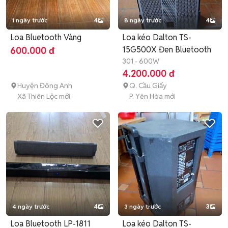
1 ngày trước
4
8 ngày trước
4
Loa Bluetooth Vàng
Loa kéo Dalton TS-
15G500X Đen Bluetooth
600.000 đ
301 - 600W
4.200.000 đ
Huyện Đông Anh
Q. Cầu Giấy
Xã Thiên Lộc mới
P. Yên Hòa mới
4 ngày trước
4
3 ngày trước
3
Loa Bluetooth LP-1811
Loa kéo Dalton TS-