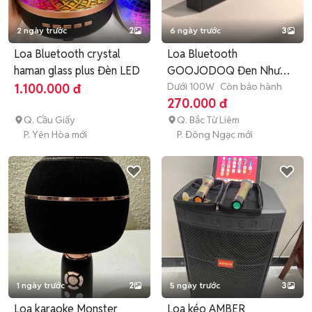
2 ngày trước
2
6 ngày trước
3
Loa Bluetooth crystal
Loa Bluetooth
haman glass plus Đèn LED
GOOJODOQ Đen Như
mới
Dưới 100W
Còn bảo hành
1.100.000 đ
270.000 đ
Q. Cầu Giấy
Q. Bắc Từ Liêm
P. Yên Hòa mới
P. Đông Ngạc mới
1 ngày trước
2
5 ngày trước
3
Loa karaoke Monster
Loa kéo AMBER