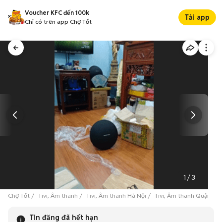
Voucher KFC đến 100k
Tải app
Chỉ có trên app Chợ Tốt
1
/
3
Chợ Tốt
Tivi, Âm thanh
Tivi, Âm thanh Hà Nội
Tivi, Âm thanh Quận Th
Tin đăng đã hết hạn