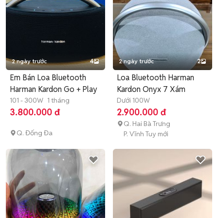
2 ngày trước
4
2 ngày trước
2
Em Bán Loa Bluetooth
Loa Bluetooth Harman
Harman Kardon Go + Play
Kardon Onyx 7 Xám
101 - 300W
1 tháng
Dưới 100W
3.800.000 đ
2.900.000 đ
Q. Hai Bà Trưng
Q. Đống Đa
P. Vĩnh Tuy mới