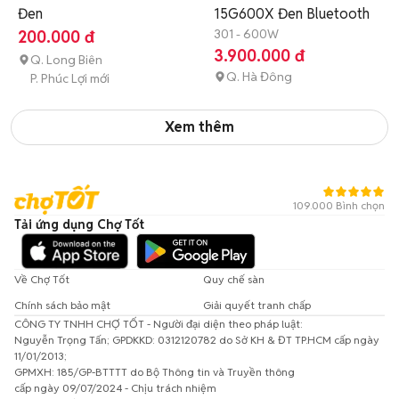
Đen
15G600X Đen Bluetooth
301 - 600W
200.000 đ
3.900.000 đ
Q. Long Biên
Q. Hà Đông
P. Phúc Lợi mới
Xem thêm
109.000 Bình chọn
Tải ứng dụng Chợ Tốt
Về Chợ Tốt
Quy chế sàn
Chính sách bảo mật
Giải quyết tranh chấp
CÔNG TY TNHH CHỢ TỐT - Người đại diện theo pháp luật:
Nguyễn Trọng Tấn; GPDKKD: 0312120782 do Sở KH & ĐT TP.HCM cấp ngày
11/01/2013;
GPMXH: 185/GP-BTTTT do Bộ Thông tin và Truyền thông
cấp ngày 09/07/2024 - Chịu trách nhiệm