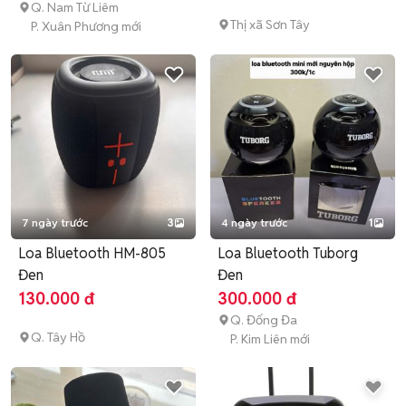
Q. Nam Từ Liêm
Thị xã Sơn Tây
P. Xuân Phương mới
7 ngày trước
3
4 ngày trước
1
Loa Bluetooth HM-805
Loa Bluetooth Tuborg
Đen
Đen
130.000 đ
300.000 đ
Q. Đống Đa
Q. Tây Hồ
P. Kim Liên mới