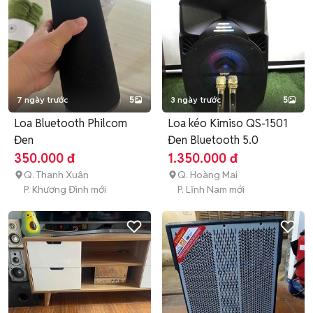
7 ngày trước
5
3 ngày trước
5
Loa Bluetooth Philcom
Loa kéo Kimiso QS-1501
Đen
Đen Bluetooth 5.0
350.000 đ
1.350.000 đ
Q. Thanh Xuân
Q. Hoàng Mai
P. Khương Đình mới
P. Lĩnh Nam mới