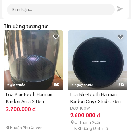
Tin đăng tương tự
2 giờ trước
5
4 ngày trước
5
Loa Bluetooth Harman
Loa Bluetooth Harman
Kardon Aura 3 Đen
Kardon Onyx Studio Đen
Dưới 100W
2.700.000 đ
2.600.000 đ
Q. Thanh Xuân
Huyện Phú Xuyên
P. Khương Đình mới