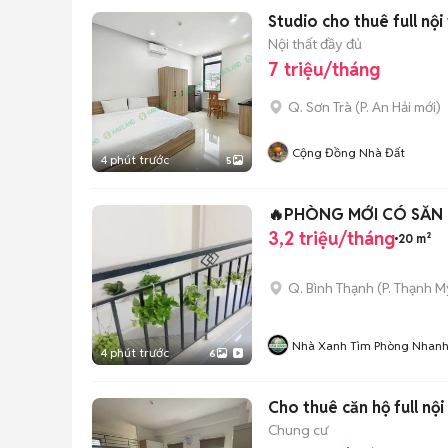
Studio cho thuê full nội 
Nội thất đầy đủ
7 triệu/tháng
Q. Sơn Trà
(
P. An Hải
mới)
Cộng Đồng Nhà Đất
4 phút trước
5
🔥PHÒNG MỚI CÓ SẴN
3,2 triệu/tháng
20 m²
Q. Bình Thạnh
(
P. Thạnh M
Nhà Xanh Tìm Phòng Nhan
4 phút trước
6
Cho thuê căn hộ full nộ
Chung cư