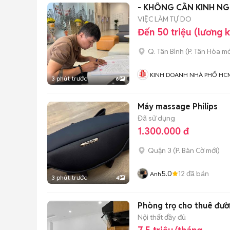
- KHÔNG CẦN KINH NG
VIỆC LÀM TỰ DO
Đến 50 triệu (lương 
Q. Tân Bình
(
P. Tân Hòa
mớ
KINH DOANH NHÀ PHỐ HC
3 phút trước
6
Máy massage Philips
Đã sử dụng
1.300.000 đ
Quận 3
(
P. Bàn Cờ
mới)
5.0
12
đã bán
Anh
3 phút trước
4
Phòng trọ cho thuê đườn
Nội thất đầy đủ