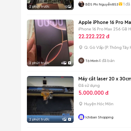
1
đã
BĐS Phi Nguyễn853
2 phút trước
12
Apple iPhone 16 Pro M
iPhone 16 Pro Max
256 GB
H
22.222.222 đ
Q. Gò Vấp
(
P. Thông Tây 
4
đã bán
Tô Minh
2 phút trước
6
Máy cắt laser 20 x 30c
Đã sử dụng
5.000.000 đ
Huyện Hóc Môn
Ichiban Shopping
2 phút trước
1