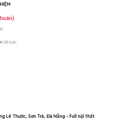
HIỆM
khoán)
i)
1
đã bán
M
g Lê Thước, Sơn Trà, Đà Nẵng - Full nội thất