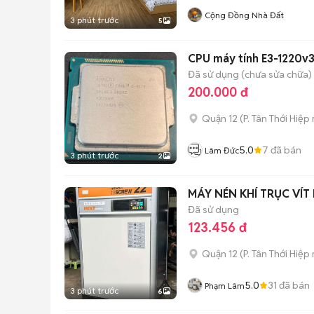
Cộng Đồng Nhà Đất
3 phút trước
5
CPU máy tính E3-1220v
Đã sử dụng (chưa sửa chữa)
200.000 đ
Quận 12
(
P. Tân Thới Hiệp
5.0
7
đã bán
Lâm Đức
3 phút trước
2
MÁY NÉN KHÍ TRỤC VÍT
Đã sử dụng
123.456 đ
Quận 12
(
P. Tân Thới Hiệp
5.0
31
đã bán
Phạm Lâm
3 phút trước
6