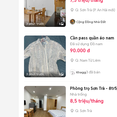
7,5 triệu/tháng
Q. Sơn Trà
(
P. An Hải
mới)
Cộng Đồng Nhà Đất
3 phút trước
5
Cần pass quần áo nam
Đã sử dụng
Đồ nam
90.000 đ
Q. Nam Từ Liêm
3
đã bán
Khagg
3 phút trước
5
Phòng trọ Sơn Trà - 8tr
Nhà trống
8,5 triệu/tháng
Q. Sơn Trà