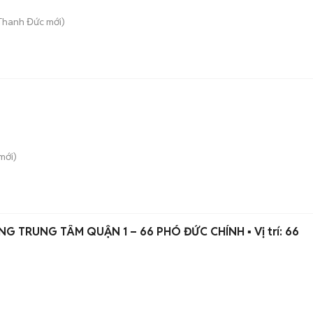
 Thanh Đức
mới)
mới)
🏢 CHO THUÊ VĂN PHÒNG TRUNG TÂM QUẬN 1 – 66 PHÓ ĐỨC CHÍNH ▪️ Vị trí: 66