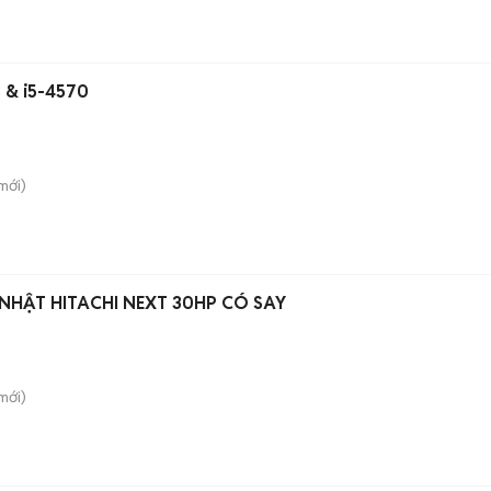
3 & i5-4570
mới)
 NHẬT HITACHI NEXT 30HP CÓ SAY
mới)