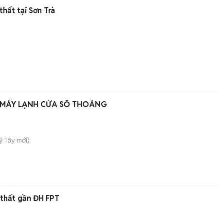
thất tại Sơn Trà
 MÁY LẠNH CỬA SỔ THOÁNG
ỹ Tây
mới)
h
i thất gần ĐH FPT