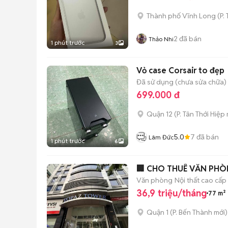
Thành phố Vĩnh Long
(
P.
2
đã bán
Thảo Nhi
1 phút trước
3
Vỏ case Corsair to đẹp
Đã sử dụng (chưa sửa chữa)
699.000 đ
Quận 12
(
P. Tân Thới Hiệp
5.0
7
đã bán
Lâm Đức
1 phút trước
6
Văn phòng
Nội thất cao cấp
36,9 triệu/tháng
77 m²
Quận 1
(
P. Bến Thành
mới)