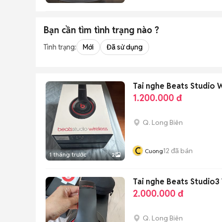
Bạn cần tìm
tình trạng
nào ?
Tình trạng:
Mới
Đã sử dụng
Tai nghe Beats Studio 
1.200.000 đ
Q. Long Biên
C
12
đã bán
Cuong
1 tháng trước
2
Tai nghe Beats Studio3
2.000.000 đ
Q. Long Biên