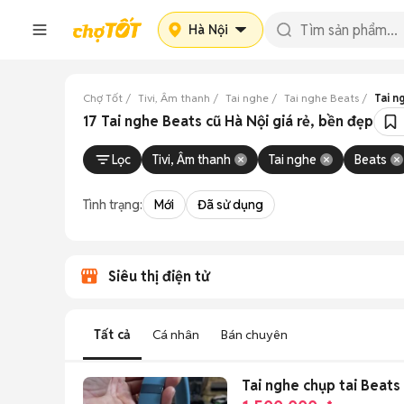
Hà Nội
Chợ Tốt
Tivi, Âm thanh
Tai nghe
Tai nghe Beats
Tai n
17 Tai nghe Beats cũ Hà Nội giá rẻ, bền đẹp
Lọc
Tivi, Âm thanh
Tai nghe
Beats
Tình trạng:
Mới
Đã sử dụng
Siêu thị điện tử
Tất cả
Cá nhân
Bán chuyên
Tai nghe chụp tai Beats