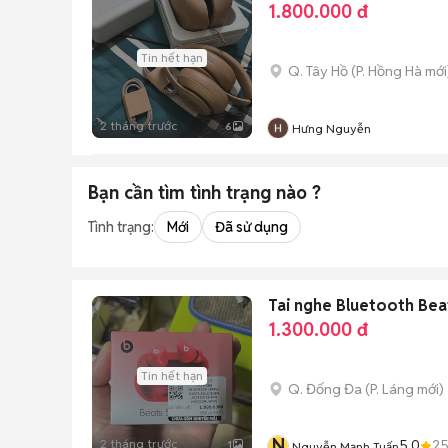
1.800.000 đ
Tin hết hạn
Q. Tây Hồ
(
P. Hồng Hà
mới
2 tháng trước
6
Hưng Nguyễn
Bạn cần tìm
tình trạng
nào ?
Tình trạng:
Mới
Đã sử dụng
Tai nghe Bluetooth Bea
1.300.000 đ
Tin hết hạn
Q. Đống Đa
(
P. Láng
mới)
N
2 tháng trước
5.0
2
1
Nguyễn Mạnh Tuấn