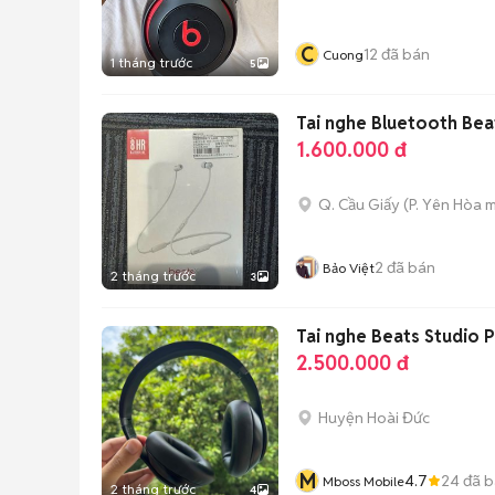
C
12
đã bán
Cuong
1 tháng trước
5
Tai nghe Bluetooth Bea
1.600.000 đ
Q. Cầu Giấy
(
P. Yên Hòa
m
2
đã bán
Bảo Việt
2 tháng trước
3
Tai nghe Beats Studio 
2.500.000 đ
Huyện Hoài Đức
M
4.7
24
đã b
Mboss Mobile
2 tháng trước
4