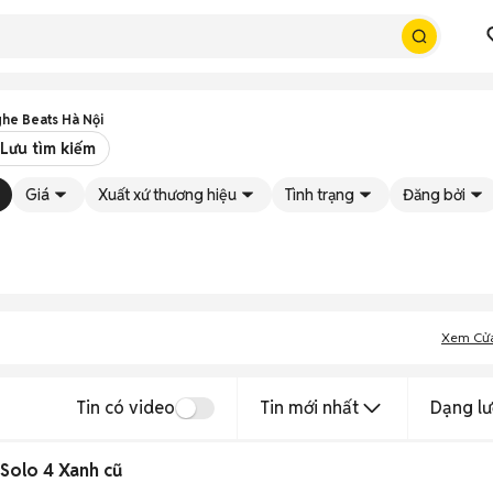
ghe Beats Hà Nội
Lưu tìm kiếm
Giá
Xuất xứ thương hiệu
Tình trạng
Đăng bởi
Xem Cử
Tin có video
Tin mới nhất
Dạng lư
 Solo 4 Xanh cũ