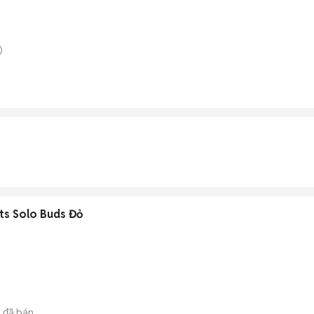
)
ts Solo Buds Đỏ
5
đã bán