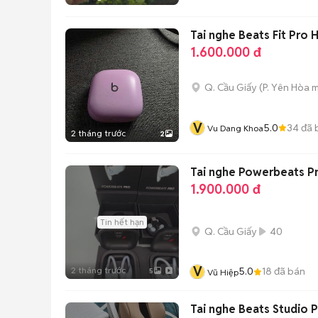
Tai nghe Beats Fit Pro 
1.600.000 đ
Q. Cầu Giấy
(
P. Yên Hòa
m
V
5.0
34
đã 
Vu Dang Khoa
2 tháng trước
2
Tai nghe Powerbeats Pr
1.900.000 đ
Tin hết hạn
Q. Cầu Giấy
40
V
2 tháng trước
5.0
18
đã bán
5
Vũ Hiệp
Tai nghe Beats Studio 