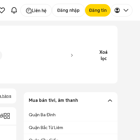
Đăng nhập
Đăng tin
Liên hệ
Xoá
lọc
a hàng
Mua bán tivi, âm thanh
Quận Ba Đình
ới
Quận Bắc Từ Liêm