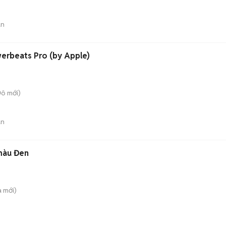
án
erbeats Pro (by Apple)
Đô
mới)
án
màu Đen
a
mới)