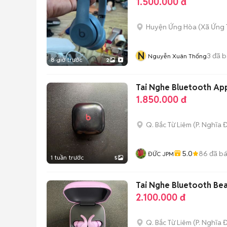
1.500.000 đ
Huyện Ứng Hòa
(
Xã Ứng 
N
3
đã b
Nguyễn Xuân Thống
8 giờ trước
2
Tai Nghe Bluetooth App
1.850.000 đ
Q. Bắc Từ Liêm
(
P. Nghĩa 
5.0
86
đã b
ĐỨC JPM
1 tuần trước
5
Tai Nghe Bluetooth Bea
2.100.000 đ
Q. Bắc Từ Liêm
(
P. Nghĩa 