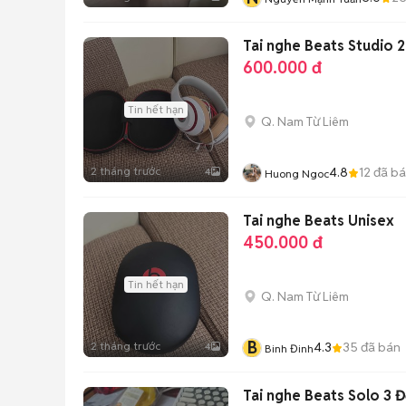
Tai nghe Beats Studio 2
600.000 đ
Tin hết hạn
Q. Nam Từ Liêm
2 tháng trước
4.8
12
đã b
4
Huong Ngoc
Tai nghe Beats Unisex
450.000 đ
Tin hết hạn
Q. Nam Từ Liêm
B
2 tháng trước
4.3
35
đã bán
4
Binh Đinh
Tai nghe Beats Solo 3 