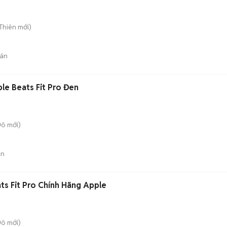
Thiên
mới)
án
le Beats Fit Pro Đen
Đô
mới)
án
ts Fit Pro Chính Hãng Apple
Đô
mới)