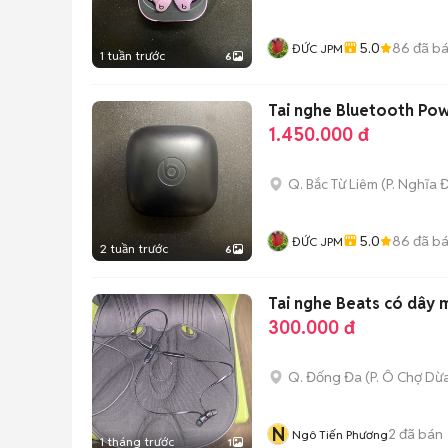
5.0
86
đã b
ĐỨC JPM
1 tuần trước
6
Tai nghe Bluetooth Pow
1.450.000 đ
Q. Bắc Từ Liêm
(
P. Nghĩa 
5.0
86
đã b
ĐỨC JPM
2 tuần trước
6
Tai nghe Beats có dây 
300.000 đ
Q. Đống Đa
(
P. Ô Chợ Dừ
N
2
đã bán
Ngô Tiến Phương
1 tháng trước
1