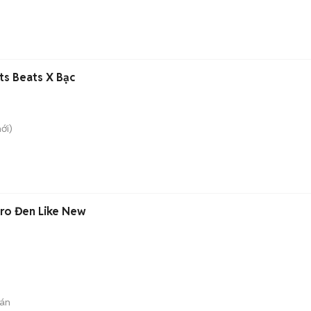
ts Beats X Bạc
ới)
Pro Đen Like New
án