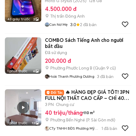
Moto G Stylus (2025)
128 GB
4.500.000 đ
Thị trấn Đông Anh
43 giây trước
2
3.0
2
đã bán
Con Nơ Mẹ
COMBO Sách Tiếng Anh cho người
bắt đầu
Đã sử dụng
200.000 đ
Phường Phước Long B (Quận 9 cũ)
1 phút trước
6
3
đã bán
Hoài Thanh Phương Dương
🔥 HÀNG ĐẸP GIÁ TỐT! 3PN
FULL NỘI THẤT CAO CẤP – CHỈ 40
TRIỆU/THÁNG (BA
3 PN
Chung cư
40 triệu/tháng
110 m²
Phường Bến Nghé
(
P. Sài Gòn
mới)
1 phút trước
12
1
đã bán
CTy TNHH BĐS Phương Mỹ
Home