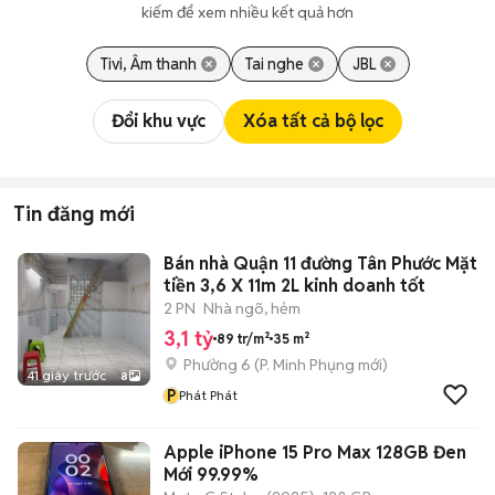
kiếm để xem nhiều kết quả hơn
Tivi, Âm thanh
Tai nghe
JBL
Đổi khu vực
Xóa tất cả bộ lọc
Tin đăng mới
Bán nhà Quận 11 đường Tân Phước Mặt
tiền 3,6 X 11m 2L kinh doanh tốt
2 PN
Nhà ngõ, hẻm
3,1 tỷ
89 tr/m²
35 m²
Phường 6
(
P. Minh Phụng
mới)
41 giây trước
8
P
Phát Phát
Apple iPhone 15 Pro Max 128GB Đen
Mới 99.99%