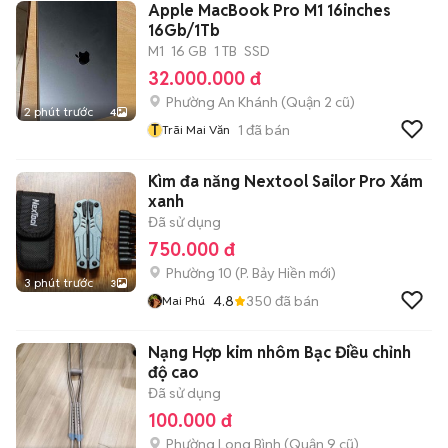
Apple MacBook Pro M1 16inches
16Gb/1Tb
M1
16 GB
1 TB
SSD
32.000.000 đ
Phường An Khánh (Quận 2 cũ)
2 phút trước
4
T
1
đã bán
Trãi Mai Văn
Kìm đa năng Nextool Sailor Pro Xám
xanh
Đã sử dụng
750.000 đ
Phường 10
(
P. Bảy Hiền
mới)
3 phút trước
3
4.8
350
đã bán
Mai Phú
Nạng Hợp kim nhôm Bạc Điều chỉnh
độ cao
Đã sử dụng
100.000 đ
Phường Long Bình (Quận 9 cũ)