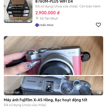
B760M-PLUS WIFI D4
Đã sử dụng (chưa sửa chữa)
Còn bảo hành
2.900.000 đ
Xã Tân Nhựt
2 phút trước
1
Chiến Minh
Tin nổi bật
5
Máy ảnh Fujifilm X-A5 Hồng, Bạc hoạt động tốt
Đã sử dụng (chưa sửa chữa)