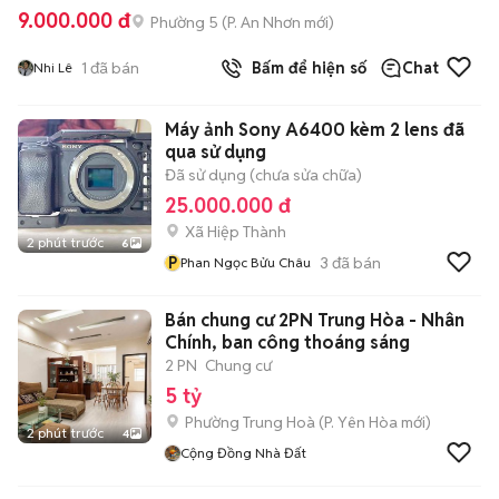
9.000.000 đ
Phường 5
(
P. An Nhơn
mới)
1
đã bán
Bấm để hiện số
Chat
Nhi Lê
Máy ảnh Sony A6400 kèm 2 lens đã
qua sử dụng
Đã sử dụng (chưa sửa chữa)
25.000.000 đ
Xã Hiệp Thành
2 phút trước
6
P
3
đã bán
Phan Ngọc Bửu Châu
Bán chung cư 2PN Trung Hòa - Nhân
Chính, ban công thoáng sáng
2 PN
Chung cư
5 tỷ
Phường Trung Hoà
(
P. Yên Hòa
mới)
2 phút trước
4
Cộng Đồng Nhà Đất