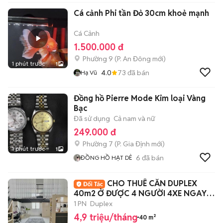
Cá cảnh Phi tần Đỏ 30cm khoẻ mạnh
Cá Cảnh
1.500.000 đ
Phường 9
(
P. An Đông
mới)
1 phút trước
1
4.0
73
đã bán
Hạ Vũ
Đồng hồ Pierre Mode Kim loại Vàng
Bạc
Đã sử dụng
Cả nam và nữ
249.000 đ
Phường 7
(
P. Gia Định
mới)
1 phút trước
1
6
đã bán
ĐỒNG HỒ HẠT DẺ
CHO THUÊ CĂN DUPLEX
40m2 Ở ĐƯỢC 4 NGƯỜI 4XE NGAY
ĐH VĂN LANG
1 PN
Duplex
4,9 triệu/tháng
40 m²