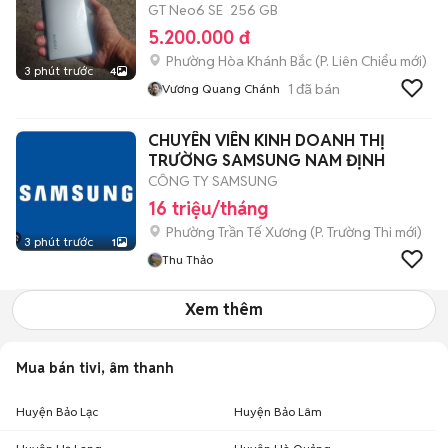
GT Neo6 SE
256 GB
5.200.000 đ
Phường Hòa Khánh Bắc
(
P. Liên Chiểu
mới)
3 phút trước
4
1
đã bán
Vương Quang Chánh
CHUYÊN VIÊN KINH DOANH THỊ
TRƯỜNG SAMSUNG NAM ĐỊNH
CÔNG TY SAMSUNG
16 triệu/tháng
Phường Trần Tế Xương
(
P. Trường Thi
mới)
3 phút trước
1
Thu Thảo
Xem thêm
Mua bán tivi, âm thanh
Huyện Bảo Lạc
Huyện Bảo Lâm