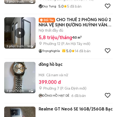
3 phút trước
1
5.0
5
đã bán
Duy Tung
CHO THUÊ 2 PHÒNG NGỦ 2
NHÀ VỆ SỊNH ĐƯỜNG HUỲNH VĂN
NGHỆ - GÒ VẤP
Nội thất đầy đủ
5,8 triệu/tháng
50 m²
Phường 12
(
P. An Hội Tây
mới)
3 phút trước
10
5.0
14
đã bán
TrọngNghĩa
đồng hồ bạc
Mới
Cả nam và nữ
399.000 đ
Phường 7
(
P. Gia Định
mới)
3 phút trước
2
6
đã bán
ĐỒNG HỒ HẠT DẺ
Realme GT Neo6 SE 16GB/256GB Bạc