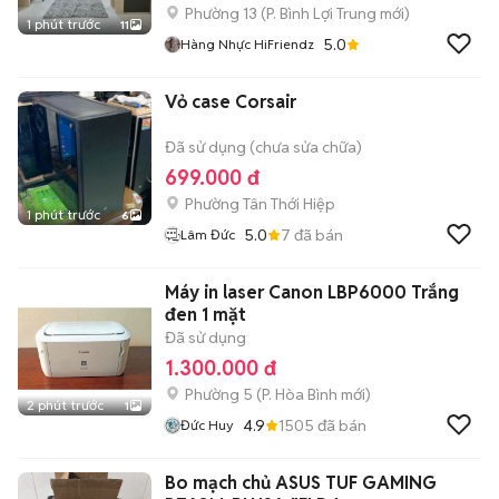
Phường 13
(
P. Bình Lợi Trung
mới)
1 phút trước
11
5.0
Hàng Nhực HiFriendz
Vỏ case Corsair
Đã sử dụng (chưa sửa chữa)
699.000 đ
Phường Tân Thới Hiệp
1 phút trước
6
5.0
7
đã bán
Lâm Đức
Máy in laser Canon LBP6000 Trắng
đen 1 mặt
Đã sử dụng
1.300.000 đ
Phường 5
(
P. Hòa Bình
mới)
2 phút trước
1
4.9
1505
đã bán
Đức Huy
Bo mạch chủ ASUS TUF GAMING