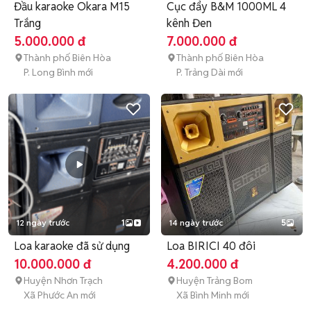
Đầu karaoke Okara M15
Cục đẩy B&M 1000ML 4
Trắng
kênh Đen
5.000.000 đ
7.000.000 đ
Thành phố Biên Hòa
Thành phố Biên Hòa
P. Long Bình mới
P. Trảng Dài mới
12 ngày trước
1
14 ngày trước
5
Loa karaoke đã sử dụng
Loa BIRICI 40 đôi
10.000.000 đ
4.200.000 đ
Huyện Nhơn Trạch
Huyện Trảng Bom
Xã Phước An mới
Xã Bình Minh mới