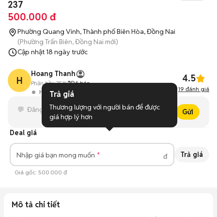
237
500.000 đ
Phường Quang Vinh, Thành phố Biên Hòa, Đồng Nai
(Phường Trấn Biên, Đồng Nai mới)
Cập nhật
18 ngày trước
Hoang Thanh
4.5
H
Phản hồi:
75%
2
Đã bán
19
đánh giá
Hoạt động 4 giờ trước
Trả giá
Thương lượng với người bán để được 
Gửi
giá hợp lý hơn
Deal giá
Trả giá
Nhập giá bạn mong muốn
đ
Giá gốc:
500.000 đ
Mô tả chi tiết