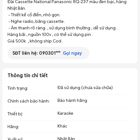
Đài Cassette National Panasonic RQ-237 màu đen bạc, hàng 
Nhật Bản. 

 - Thiết kế cổ điển, nhỏ gọn. 

 - Nghe radio, băng cassette. 

 - Âm thanh rõ ràng  , sử dụng bình thường , dễ sử dụng . 

Hàng bãi , nguồn 100v , có thể sử dụng pin . 

Giá 500k  , không ship Cod .
SĐT liên hệ:
090301***
Gọi ngay
Thông tin chi tiết
Đã sử dụng (chưa sửa chữa)
Tình trạng
:
Bảo hành hãng
Chính sách bảo hành
:
Karaoke
Thiết bị
:
Khác
Hãng
:
Nhật Bản
Xuất xứ
: