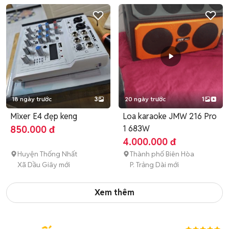
18 ngày trước
3
20 ngày trước
1
Mixer E4 đẹp keng
Loa karaoke JMW 216 Pro
1 683W
850.000 đ
4.000.000 đ
Huyện Thống Nhất
Thành phố Biên Hòa
Xã Dầu Giây mới
P. Trảng Dài mới
Xem thêm