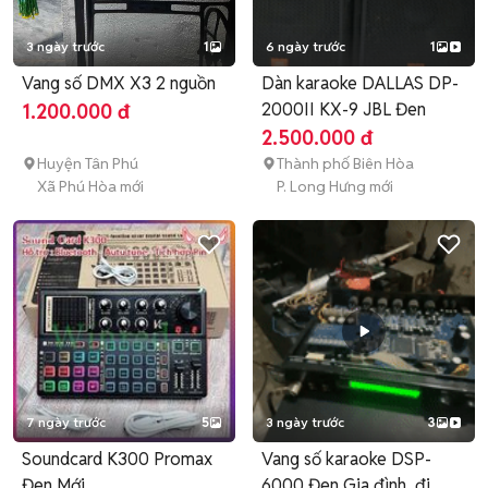
3 ngày trước
1
6 ngày trước
1
Vang số DMX X3 2 nguồn
Dàn karaoke DALLAS DP-
2000II KX-9 JBL Đen
1.200.000 đ
2.500.000 đ
Huyện Tân Phú
Thành phố Biên Hòa
Xã Phú Hòa mới
P. Long Hưng mới
7 ngày trước
5
3 ngày trước
3
Soundcard K300 Promax
Vang số karaoke DSP-
Đen Mới
6000 Đen Gia đình, đi