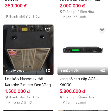
show
350.000 đ
2.000.000 đ
Thành phố Biên Hòa
Thành phố Biên Hòa
P. Tân Triều mới
8 ngày trước
3
8 ngày trước
6
Loa kéo Nanomax Hát
vang số cao câp ACS -
Karaoke 2 micro Đen Vàng
K6000
1.500.000 đ
5.800.000 đ
Thành phố Biên Hòa
Thành phố Biên Hòa
P. Trảng Dài mới
P. Tân Triều mới