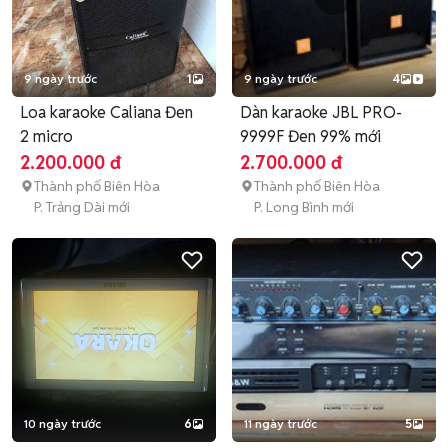
9 ngày trước
1
9 ngày trước
4
Loa karaoke Caliana Đen
Dàn karaoke JBL PRO-
2 micro
9999F Đen 99% mới
2.200.000 đ
2.700.000 đ
Thành phố Biên Hòa
Thành phố Biên Hòa
P. Trảng Dài mới
P. Long Bình mới
10 ngày trước
6
11 ngày trước
5