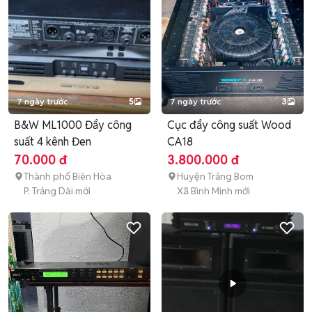
7 ngày trước
5
7 ngày trước
3
B&W ML1000 Đẩy công
Cục đẩy công suất Wood
suất 4 kênh Đen
CA18
70.000 đ
3.800.000 đ
Thành phố Biên Hòa
Huyện Trảng Bom
P. Trảng Dài mới
Xã Bình Minh mới