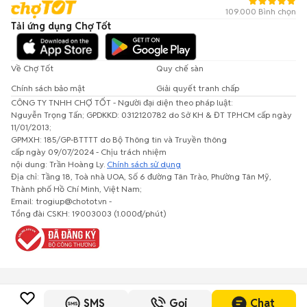
109.000 Bình chọn
Tải ứng dụng Chợ Tốt
Về Chợ Tốt
Quy chế sàn
Chính sách bảo mật
Giải quyết tranh chấp
CÔNG TY TNHH CHỢ TỐT - Người đại diện theo pháp luật:
Nguyễn Trọng Tấn; GPDKKD: 0312120782 do Sở KH & ĐT TP.HCM cấp ngày
11/01/2013;
GPMXH: 185/GP-BTTTT do Bộ Thông tin và Truyền thông
cấp ngày 09/07/2024 - Chịu trách nhiệm
nội dung: Trần Hoàng Ly.
Chính sách sử dụng
Địa chỉ: Tầng 18, Toà nhà UOA, Số 6 đường Tân Trào, Phường Tân Mỹ,
Thành phố Hồ Chí Minh, Việt Nam;
Email: trogiup@chotot.vn -
Tổng đài CSKH: 19003003 (1.000đ/phút)
SMS
Gọi
Chat