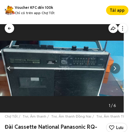
Voucher KFC đến 100k
Tải app
Chỉ có trên app Chợ Tốt
1
/
6
Chợ Tốt
Tivi, Âm thanh
Tivi, Âm thanh Đồng Nai
Tivi, Âm thanh Thành
Đài Cassette National Panasonic RQ-
Lưu